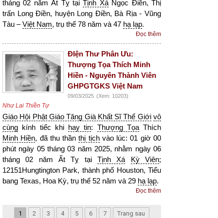
tháng 02 năm Ất Tỵ tại
Tịnh Xá
Ngọc Điền, Thị
trấn Long Điền, huyện Long Điền, Bà Rịa - Vũng
Tàu –
Việt Nam
, trụ thế 78 năm và 47
hạ lạp
.
Đọc thêm
ĐIện Thư Phân Ưu:
Thượng Tọa Thích Minh
Hiền - Nguyên Thành Viên
GHPGTGKS Việt Nam
09/03/2025
(Xem: 10203)
Như Lai Thiền Tự
Giáo Hội Phật Giáo Tăng Già Khất Sĩ Thế Giới
vô
cùng
kính tiếc khi
hay tin
:
Thượng Tọa
Thích
Minh Hiền
, đã thu thần
thị tịch
vào lúc: 01 giờ 00
phút ngày 05 tháng 03 năm 2025, nhằm ngày 06
tháng 02 năm Ất Tỵ tại
Tịnh Xá
Kỳ Viên
;
12151Hungtington Park, thành phố Houston, Tiểu
bang Texas, Hoa Kỳ, trụ thế 52 năm và 29
hạ lạp
.
Đọc thêm
1
2
3
4
5
6
7
Trang sau