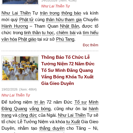
14/03/2026
(Xem: 4198)
Như Lai Thiền Tự
Như Lai Thiền
Tự
trân trọng
thông báo
và kính
mời quý
Phật tử
cùng
thân hữu
tham gia
Chuyến
Hành Hương
– Tham Quan
Nhật Bản
, được tổ
chức trong
tinh thần
tu học
,
chiêm bái
và
tìm hiểu
văn hóa
Phật giáo
tại xứ sở
Phù Tang
.
Đọc thêm
Thông Báo Tổ Chức Lễ
Tưởng Niệm 72 Năm Đức
Tổ Sư Minh Đăng Quang
Vắng Bóng Khóa Tu Xuất
Gia Gieo Duyên
19/02/2026
(Xem: 4864)
Như Lai Thiền Tự
Để tưởng niệm
tri ân
72 năm Đức
Tổ sư
Minh
Đăng Quang
vắng bóng
, cũng như ôn lại
hành
trạng
và
công đức
của Ngài.
Như Lai Thiền
Tự sẽ
tổ chức Lễ Tưởng Niệm và khóa
tu Xuất
Gia Gieo
Duyên, nhằm tạo
thắng duyên
cho Tăng – Ni,