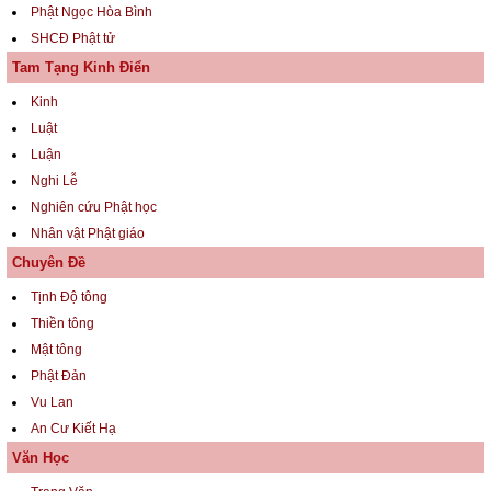
Phật Ngọc Hòa Bình
SHCĐ Phật tử
Tam Tạng Kinh Điển
Kinh
Luật
Luận
Nghi Lễ
Nghiên cứu Phật học
Nhân vật Phật giáo
Chuyên Đề
Tịnh Độ tông
Thiền tông
Mật tông
Phật Đản
Vu Lan
An Cư Kiết Hạ
Văn Học