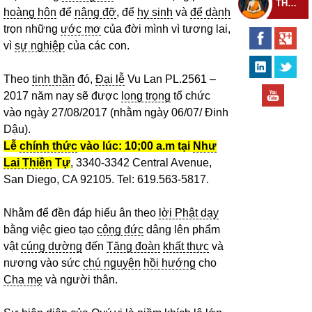
THEO DÕI THIỀN TỰ
hoàng hôn
để
nâng đỡ
, để
hy sinh
và
để dành
trọn những
ước mơ
của đời mình vì tương lai,
vì
sự nghiệp
của các con.
Theo
tinh thần
đó,
Đại lễ
Vu Lan PL.2561 –
2017 năm nay sẽ được
long trọng
tổ chức
vào ngày 27/08/2017 (nhằm ngày 06/07/ Đinh
Dậu).
Lễ
chính thức
vào lúc: 10;00 a.m tại
Như
Lai Thiền
Tự
, 3340-3342 Central Avenue,
San Diego, CA 92105. Tel: 619.563-5817.
Nhằm để đền đáp hiếu ân theo
lời Phật dạy
bằng việc gieo tạo
công đức
dâng lên phẩm
vật
cúng dường
đến
Tăng đoàn
khất thực
và
nương vào sức
chú nguyện
hồi hướng
cho
Cha mẹ
và người thân.