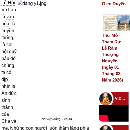
Lễ Hội
Gieo Duyên
Vu Lan
là
văn
hóa
, là
truyền
Thư Mời
thống
,
Tham Dự
là
cơ
Lễ Rằm
hội quý
Thượng
báu
để
Nguyên
chúng
(ngày 01
ta
có
Tháng 03
dịp
Năm 2026)
nhìn lại
Ân đức
VIDEO CHÙA
sinh
thành
của
Nét đẹp dâng Y
ca sa
Cha và
mẹ. Những
con người
luôn thầm lặng phía