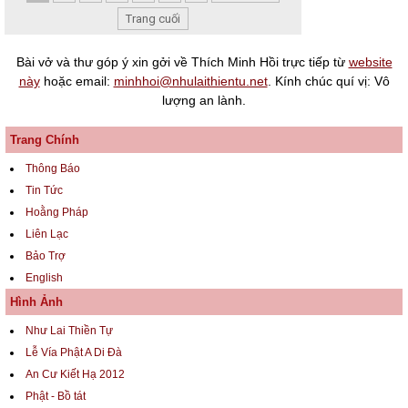
Trang cuối
Bài vở và thư góp ý xin gởi về Thích Minh Hồi trực tiếp từ
website
này
hoặc email:
minhhoi@nhulaithientu.net
. Kính chúc quí vị: Vô
lượng an lành.
Trang Chính
Thông Báo
Tin Tức
Hoằng Pháp
Liên Lạc
Bảo Trợ
English
Hình Ảnh
Như Lai Thiền Tự
Lễ Vía Phật A Di Đà
An Cư Kiết Hạ 2012
Phật - Bồ tát