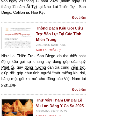
vào ngày 28 tháng 12 năm 2025 (nhằm ngày 09
tháng 11 năm Ất Tỵ) tại
Như Lai Thiền
Tự - San
Diego, California, Hoa Kỳ.
Đọc thêm
Thông Bạch Kêu Gọi Cứu
Trợ Bão Lụt Tại Các Tỉnh
Miền Trung
22/11/2025
(Xem: 7956)
Như Lai Thiền Tự
Như Lai Thiền
Tự - San Diego xin tha thiết phát
động kêu gọi sự chung tay đóng góp
của quý
Phật tử
, quý
đồng hương
gần xa cùng
yểm trợ
,
giúp đỡ, góp chút tình người “một miếng khi đói,
bằng một gói khi no” cho đồng bào
Việt Nam
tại
quê nhà
.
Đọc thêm
Thư Mời Tham Dự Đại Lễ
Vu Lan Dâng Y Ca Sa 2025
18/08/2025
(Xem: 7592)