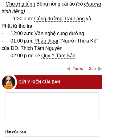
+
Chương trình
Bông hồng cài áo
(có
chương
trình
riêng)
- 11:30 a.m:
Cúng dường
Trai Tăng
và
Phật tử
thọ trai
- 12:00 a.m:
Văn nghệ
cúng dường
- 01:00 p.m:
Pháp thoại
"Người Thừa Kế"
của ĐĐ.
Thích Tâm
Nguyên
- 02:00 p.m: Lễ
Quy Y Tam Bảo
Trước
Sau
GỬI Ý KIẾN CỦA BẠN
Tên của bạn