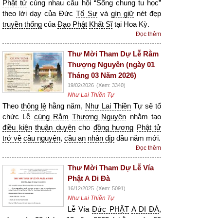
Phật tử
cùng nhau câu hội “Sống chung tu học”
theo lời dạy của Đức
Tổ Sư
và
gìn giữ
nét đẹp
truyền thống
của
Đạo Phật
Khất Sĩ
tại Hoa Kỳ.
Đọc thêm
Thư Mời Tham Dự Lễ Rằm
Thượng Nguyên (ngày 01
Tháng 03 Năm 2026)
19/02/2026
(Xem: 3340)
Như Lai Thiền Tự
Theo
thông lệ
hằng năm,
Như Lai Thiền
Tự sẽ tổ
chức Lễ
cúng Rằm
Thượng Nguyên
nhằm tạo
điều kiện
thuận duyên
cho
đồng hương
Phật tử
trở về
cầu nguyện
,
cầu an
nhân dịp
đầu năm mới.
Đọc thêm
Thư Mời Tham Dự Lễ Vía
Phật A Di Đà
16/12/2025
(Xem: 5091)
Như Lai Thiền Tự
Lễ Vía
Đức PHẬT
A DI ĐÀ
,