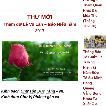
Tham Quan
Nhật Bản
Mùa Thu
THƯ MỜI
(Tháng
Tham dự
Lễ Vu Lan
–
Báo Hiếu
năm
11/2026)
2017
———————————————————
Thông Báo
Tổ Chức Lễ
Tưởng
Niệm 72
Năm Đức
Tổ Sư Minh
Đăng
Quang
Kính bạch
Chư Tôn
Đức Tăng
– Ni.
Vắng Bóng
Kính thưa Chư Vị
Phật tử
gần xa.
Khóa Tu
Xuất Gia