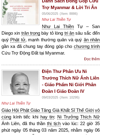
Danh Sách Đóng Góp Cứu
Trợ Myanmar & Lời Tri Ân
05/06/2025
(Xem: 8886)
Như Lai Thiền Tự
Như Lai Thiền
Tự – San
Diego xin
trân trọng
bày tỏ lòng
tri ân
sâu sắc đến
quý
Phật tử
, mạnh thường quân và quý
ân nhân
gần xa đã chung tay đóng góp cho
chương trình
Cứu Trợ Động Đất tại Myanmar.
Đọc thêm
Điện Thư Phân Ưu Ni
Trưởng Thích Nữ Ánh Liên
- Giáo Phẩm Ni Giới Phân
Đoàn I Giáo Đoàn IV
09/03/2025
(Xem: 10295)
Như Lai Thiền Tự
Giáo Hội Phật Giáo Tăng Già Khất Sĩ Thế Giới
vô
cùng
kính tiếc khi
hay tin
:
Ni Trưởng
Thích Nữ
Ánh Liên, đã thu thần
thị tịch
vào lúc: 22 giờ 35
phút ngày 05 tháng 03 năm 2025, nhằm ngày 06