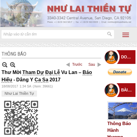
THÔNG BÁO
DONATE
Trước
Sau
Thư Mời
Tham Dự
Đại Lễ
Vu Lan –
Báo
Hiếu
- Dâng Y
Ca Sa
2017
18/08/2017
1:34 SA
(Xem: 39661)
BÀI ĐĂNG MỚI
Như Lai Thiền Tự
Thông Báo
Hành
Hương –