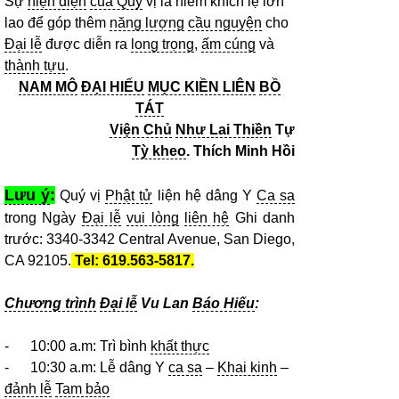
Sự
hiện diện
của Quý
vị là niềm khích lệ lớn
lao để góp thêm
năng lượng
cầu nguyện
cho
Đại lễ
được diễn ra
long trọng
,
ấm cúng
và
thành tựu
.
NAM MÔ
ĐẠI HIẾU
MỤC KIỀN LIÊN
BỒ
TÁT
Viện Chủ
Như Lai Thiền
Tự
Tỳ kheo
. Thích Minh Hồi
Lưu ý
:
Quý vị
Phật tử
liện hệ dâng Y
Ca sa
trong Ngày
Đại lễ
vui lòng
liên hệ
Ghi danh
trước: 3340-3342 Central Avenue, San Diego,
CA 92105.
Tel: 619.563-5817.
Chương trình
Đại lễ
Vu Lan
Báo Hiếu
:
- 10:00 a.m: Trì bình
khất thực
- 10:30 a.m: Lễ dâng Y
ca sa
–
Khai kinh
–
đảnh lễ
Tam bảo