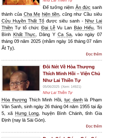
Như Lai Thiền Tự
Để tưởng niệm
Ân đức
sanh
thành của
Cha Mẹ
hiện tiền
, cũng như Cầu siêu
Cửu Huyền Thất Tổ
được siêu sanh -
Như Lai
Thiền
Tự tổ chức
Đại Lễ
Vu Lan
Báo Hiếu
, Trì
Bình
Khất Thực
, Dâng Y
Ca Sa
, vào ngày 07
tháng 09 năm 2025 (nhằm ngày 16 tháng 07 năm
Ất Tỵ).
Đọc thêm
Đôi Nét Về Hòa Thượng
Thích Minh Hồi – Viện Chủ
Như Lai Thiền Tự
05/06/2025
(Xem: 14921)
Như Lai Thiền Tự
Hòa thượng
Thích Minh Hồi,
tục danh
là Phạm
Văn Sanh, sinh ngày 26 tháng 04 năm 1955 tại ấp
5, xã
Hưng Long
, huyện Bình Chánh, tỉnh Gia
Định (nay là Sài Gòn).
Đọc thêm