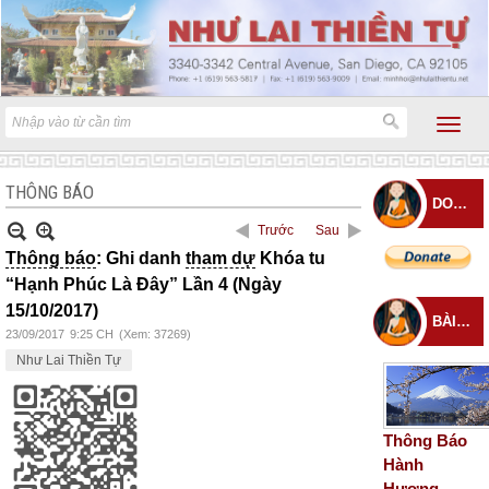
THÔNG BÁO
DONATE
Trước
Sau
Thông báo
: Ghi danh
tham dự
Khóa tu
“Hạnh Phúc Là Đây” Lần 4 (Ngày
15/10/2017)
BÀI ĐĂNG MỚI
23/09/2017
9:25 CH
(Xem: 37269)
Như Lai Thiền Tự
Thông Báo
Hành
Hương –