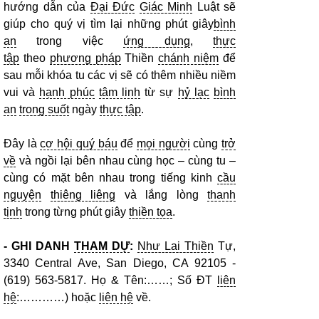
hướng dẫn của
Đại Đức
Giác Minh
Luật sẽ
giúp cho quý vị tìm lại những phút giây
bình
an
trong việc
ứng dụng
,
thực
tập
theo
phương pháp
Thiền
chánh niệm
để
sau mỗi khóa tu các vị sẽ có thêm nhiều niềm
vui và
hạnh phúc
tâm linh
từ sự
hỷ lạc
bình
an
trong suốt
ngày
thực tập
.
Đây là
cơ hội quý báu
để
mọi người
cùng
trở
về
và ngồi lại bên nhau cùng học – cùng tu –
cùng có mặt bên nhau trong tiếng kinh
cầu
nguyện
thiêng liêng
và lắng lòng
thanh
tịnh
trong từng phút giây
thiền tọa
.
- GHI DANH
THAM DỰ
:
Như Lai Thiền
Tự,
3340 Central Ave, San Diego, CA 92105 -
(619) 563-5817. Họ & Tên:……; Số ĐT
liên
hệ
:…………) hoặc
liên hệ
về.