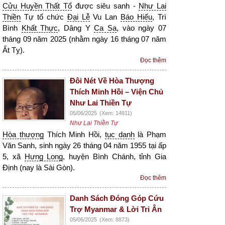
Cửu Huyền Thất Tổ
được siêu sanh -
Như Lai
Thiền
Tự tổ chức
Đại Lễ
Vu Lan
Báo Hiếu
, Trì
Bình
Khất Thực
, Dâng Y
Ca Sa
, vào ngày 07
tháng 09 năm 2025 (nhằm ngày 16 tháng 07 năm
Ất Tỵ).
Đọc thêm
Đôi Nét Về Hòa Thượng
Thích Minh Hồi – Viện Chủ
Như Lai Thiền Tự
05/06/2025
(Xem: 14911)
Như Lai Thiền Tự
Hòa thượng
Thích Minh Hồi,
tục danh
là Phạm
Văn Sanh, sinh ngày 26 tháng 04 năm 1955 tại ấp
5, xã
Hưng Long
, huyện Bình Chánh, tỉnh Gia
Định (nay là Sài Gòn).
Đọc thêm
Danh Sách Đóng Góp Cứu
Trợ Myanmar & Lời Tri Ân
05/06/2025
(Xem: 8873)