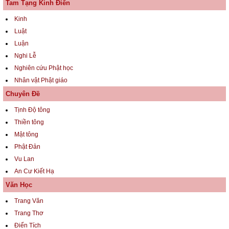
Tam Tạng Kinh Điển
Kinh
Luật
Luận
Nghi Lễ
Nghiên cứu Phật học
Nhân vật Phật giáo
Chuyên Đề
Tịnh Độ tông
Thiền tông
Mật tông
Phật Đản
Vu Lan
An Cư Kiết Hạ
Văn Học
Trang Văn
Trang Thơ
Điển Tích