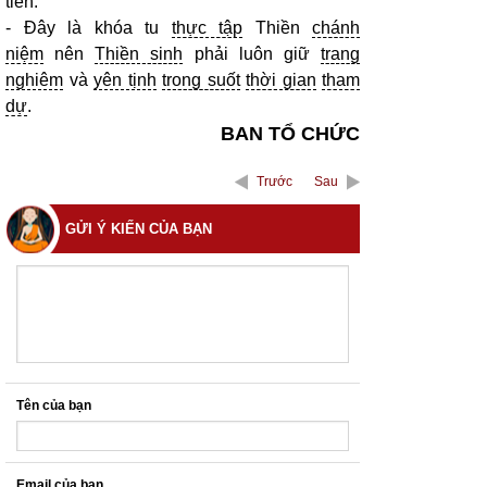
tiền.
- Đây là khóa tu
thực tập
Thiền
chánh
niệm
nên
Thiền sinh
phải luôn giữ
trang
nghiêm
và
yên tịnh
trong suốt
thời gian
tham
dự
.
BAN TỔ CHỨC
Trước
Sau
GỬI Ý KIẾN CỦA BẠN
Tên của bạn
Email của bạn