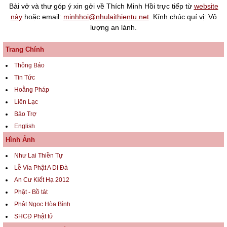
Bài vở và thư góp ý xin gởi về Thích Minh Hồi trực tiếp từ
website
này
hoặc email:
minhhoi@nhulaithientu.net
. Kính chúc quí vị: Vô
lượng an lành.
Trang Chính
Thông Báo
Tin Tức
Hoằng Pháp
Liên Lạc
Bảo Trợ
English
Hình Ảnh
Như Lai Thiền Tự
Lễ Vía Phật A Di Đà
An Cư Kiết Hạ 2012
Phật - Bồ tát
Phật Ngọc Hòa Bình
SHCĐ Phật tử