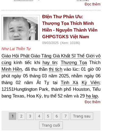
Đọc thêm
ĐIện Thư Phân Ưu:
Thượng Tọa Thích Minh
Hiền - Nguyên Thành Viên
GHPGTGKS Việt Nam
09/03/2025
(Xem: 10186)
Như Lai Thiền Tự
Giáo Hội Phật Giáo Tăng Già Khất Sĩ Thế Giới
vô
cùng
kính tiếc khi
hay tin
:
Thượng Tọa
Thích
Minh Hiền
, đã thu thần
thị tịch
vào lúc: 01 giờ 00
phút ngày 05 tháng 03 năm 2025, nhằm ngày 06
tháng 02 năm Ất Tỵ tại
Tịnh Xá
Kỳ Viên
;
12151Hungtington Park, thành phố Houston, Tiểu
bang Texas, Hoa Kỳ, trụ thế 52 năm và 29
hạ lạp
.
Đọc thêm
1
2
3
4
5
6
7
Trang sau
Trang cuối