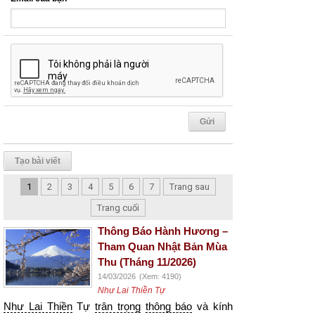
Tạo bài viết
1
2
3
4
5
6
7
Trang sau
Trang cuối
Thông Báo Hành Hương –
Tham Quan Nhật Bản Mùa
Thu (Tháng 11/2026)
14/03/2026
(Xem: 4190)
Như Lai Thiền Tự
Như Lai Thiền
Tự
trân trọng
thông báo
và kính