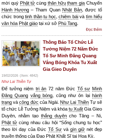
mời quý
Phật tử
cùng
thân hữu
tham gia
Chuyến
Hành Hương
– Tham Quan
Nhật Bản
, được tổ
chức trong
tinh thần
tu học
,
chiêm bái
và
tìm hiểu
văn hóa
Phật giáo
tại xứ sở
Phù Tang
.
Đọc thêm
Thông Báo Tổ Chức Lễ
Tưởng Niệm 72 Năm Đức
Tổ Sư Minh Đăng Quang
Vắng Bóng Khóa Tu Xuất
Gia Gieo Duyên
19/02/2026
(Xem: 4842)
Như Lai Thiền Tự
Để tưởng niệm
tri ân
72 năm Đức
Tổ sư
Minh
Đăng Quang
vắng bóng
, cũng như ôn lại
hành
trạng
và
công đức
của Ngài.
Như Lai Thiền
Tự sẽ
tổ chức Lễ Tưởng Niệm và khóa
tu Xuất
Gia Gieo
Duyên, nhằm tạo
thắng duyên
cho Tăng – Ni,
Phật tử
cùng nhau câu hội “Sống chung tu học”
theo lời dạy của Đức
Tổ Sư
và
gìn giữ
nét đẹp
truyền thống
của
Đạo Phật
Khất Sĩ
tại Hoa Kỳ.