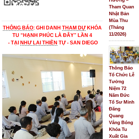
Tham Quan
Nhật Bản
Mùa Thu
(Tháng
THÔNG BÁO
: GHI DANH
THAM DỰ
KHÓA
11/2026)
TU “HẠNH PHÚC LÀ ĐÂY” LẦN 4
- TẠI
NHƯ LAI THIỀN
TỰ - SAN DIEGO
Thông Báo
Tổ Chức Lễ
Tưởng
Niệm 72
Năm Đức
Tổ Sư Minh
Đăng
Quang
Vắng Bóng
Khóa Tu
Xuất Gia