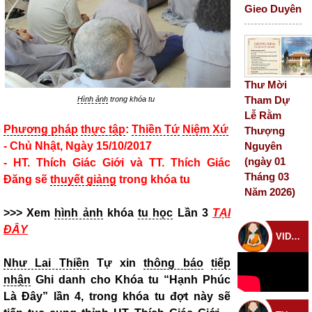
Gieo Duyên
Thư Mời
Tham Dự
Hình ảnh
trong khóa tu
Lễ Rằm
Phương pháp
thực tập
:
Thiền Tứ
Niệm Xứ
Thượng
Nguyên
- Chủ Nhật, Ngày 15/10/2017
(ngày 01
- HT. Thích Giác Giới và TT. Thích Giác
Tháng 03
Đăng sẽ
thuyết giảng
trong khóa tu
Năm 2026)
>>> Xem
hình ảnh
khóa
tu học
Lần 3
TẠI
ĐÂY
VIDEO CHÙA
Như Lai Thiền
Tự xin
thông báo
tiếp
nhận
Ghi danh cho Khóa tu “Hạnh Phúc
Là Đây” lần 4, trong khóa tu đợt này sẽ