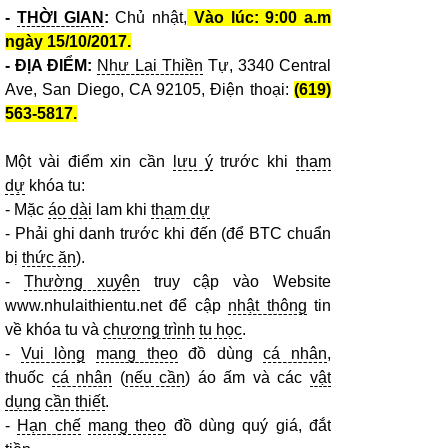
-
THỜI GIAN
:
Chủ nhật,
Vào lúc: 9:00 a.m
ngày 15/10/2017.
- ĐỊA ĐIỂM:
Như Lai Thiền
Tự, 3340 Central
Ave, San Diego, CA 92105, Điện thoại:
(619)
563-5817.
Một vài điểm xin cần
lưu ý
trước khi
tham
dự
khóa tu:
- Mặc
áo dài
lam khi
tham dự
- Phải ghi danh trước khi đến (để BTC chuẩn
bị
thức ăn
).
-
Thường xuyên
truy cập vào Website
www.nhulaithientu.net để cập
nhật thông
tin
về khóa tu và
chương trình
tu học
.
-
Vui lòng
mang theo
đồ dùng
cá nhân
,
thuốc
cá nhân
(
nếu cần
) áo ấm và các
vật
dụng
cần thiết
.
-
Hạn chế
mang theo
đồ dùng quý giá, đắt