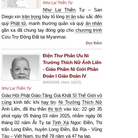
Như Lai Thiền Tự
Như Lai Thiền
Tự – San
Diego xin
trân trọng
bày tỏ lòng
tri ân
sâu sắc đến
quý
Phật tử
, mạnh thường quân và quý
ân nhân
gần xa đã chung tay đóng góp cho
chương trình
Cứu Trợ Động Đất tại Myanmar.
Đọc thêm
Điện Thư Phân Ưu Ni
Trưởng Thích Nữ Ánh Liên
- Giáo Phẩm Ni Giới Phân
Đoàn I Giáo Đoàn IV
09/03/2025
(Xem: 10272)
Như Lai Thiền Tự
Giáo Hội Phật Giáo Tăng Già Khất Sĩ Thế Giới
vô
cùng
kính tiếc khi
hay tin
:
Ni Trưởng
Thích Nữ
Ánh Liên, đã thu thần
thị tịch
vào lúc: 22 giờ 35
phút ngày 05 tháng 03 năm 2025, nhằm ngày 06
tháng 02 năm Ất Tỵ tại
Tịnh Xá
Ngọc Điền, Thị
trấn Long Điền, huyện Long Điền, Bà Rịa - Vũng
Tàu –
Việt Nam
, trụ thế 78 năm và 47
hạ lạp
.