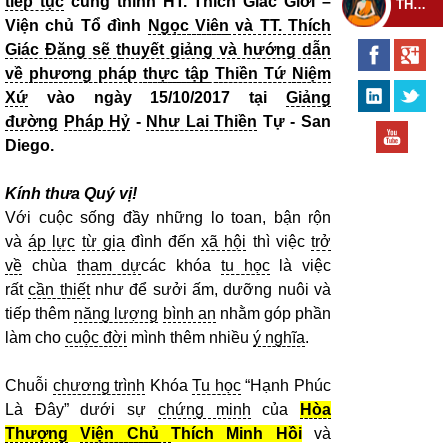
tiếp tục
cung thỉnh HT. Thích Giác Giới –
THEO DÕI THIỀN TỰ
Viện chủ Tổ đình
Ngọc Viên
và TT. Thích
Giác Đăng sẽ t
huyết giảng và hướng dẫn
về
phương pháp
thực tập
Thiền Tứ
Niệm
Xứ
vào ngày 15/10/2017 tại
Giảng
đường
Pháp Hỷ
-
Như Lai Thiền
Tự - San
Diego.
Kính thưa Quý vị!
Với cuộc sống đầy những lo toan, bận rộn
và
áp lực
từ gia
đình đến
xã hội
thì việc
trở
về
chùa
tham dự
các khóa
tu học
là việc
rất
cần thiết
như để sưởi ấm, dưỡng nuôi và
tiếp thêm
năng lượng
bình an
nhằm góp phần
làm cho
cuộc đời
mình thêm nhiều
ý nghĩa
.
Chuỗi
chương trình
Khóa
Tu học
“Hạnh Phúc
Là Đây” dưới sự
chứng minh
của
Hòa
Thượng
Viện Chủ
Thích Minh Hồi
và