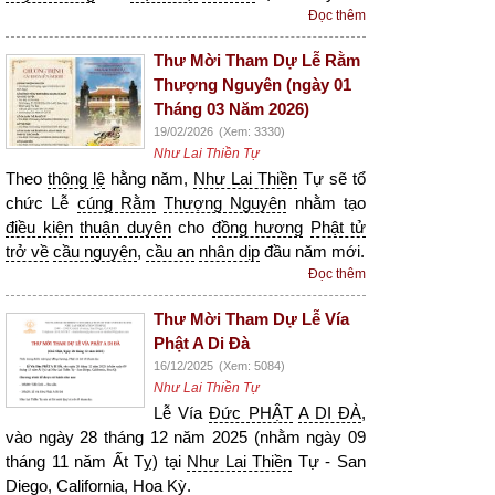
Đọc thêm
Thư Mời Tham Dự Lễ Rằm
Thượng Nguyên (ngày 01
Tháng 03 Năm 2026)
19/02/2026
(Xem: 3330)
Như Lai Thiền Tự
Theo
thông lệ
hằng năm,
Như Lai Thiền
Tự sẽ tổ
chức Lễ
cúng Rằm
Thượng Nguyên
nhằm tạo
điều kiện
thuận duyên
cho
đồng hương
Phật tử
trở về
cầu nguyện
,
cầu an
nhân dịp
đầu năm mới.
Đọc thêm
Thư Mời Tham Dự Lễ Vía
Phật A Di Đà
16/12/2025
(Xem: 5084)
Như Lai Thiền Tự
Lễ Vía
Đức PHẬT
A DI ĐÀ
,
vào ngày 28 tháng 12 năm 2025 (nhằm ngày 09
tháng 11 năm Ất Tỵ) tại
Như Lai Thiền
Tự - San
Diego, California, Hoa Kỳ.