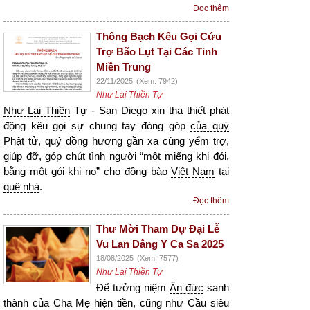
Đọc thêm
Thông Bạch Kêu Gọi Cứu
Trợ Bão Lụt Tại Các Tỉnh
Miền Trung
22/11/2025
(Xem: 7942)
Như Lai Thiền Tự
Như Lai Thiền
Tự - San Diego xin tha thiết phát
động kêu gọi sự chung tay đóng góp
của quý
Phật tử
, quý
đồng hương
gần xa cùng
yểm trợ
,
giúp đỡ, góp chút tình người “một miếng khi đói,
bằng một gói khi no” cho đồng bào
Việt Nam
tại
quê nhà
.
Đọc thêm
Thư Mời Tham Dự Đại Lễ
Vu Lan Dâng Y Ca Sa 2025
18/08/2025
(Xem: 7577)
Như Lai Thiền Tự
Để tưởng niệm
Ân đức
sanh
thành của
Cha Mẹ
hiện tiền
, cũng như Cầu siêu