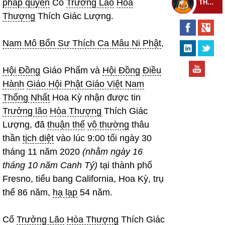
pháp quyến
Cố
Trưởng Lão
Hòa
THEO DÕI THIỀN TỰ
Thượng
Thích Giác Lượng.
Nam Mô Bổn Sư Thích Ca Mâu Ni Phật
,
Hội Đồng
Giáo Phẩm và
Hội Đồng
Điều
Hành
Giáo Hội Phật Giáo Việt Nam
Thống Nhất
Hoa Kỳ nhận được tin
Trưởng lão
Hòa Thượng
Thích Giác
Lượng, đã
thuận thế
vô thường
thâu
thần
tịch diệt
vào lúc 9:00 tối ngày 30
tháng 11 năm 2020
(nhằm ngày 16
tháng 10 năm Canh Tý)
tại thành phố
Fresno, tiểu bang California, Hoa Kỳ, trụ
thế 86 năm,
hạ lạp
54 năm.
Cố
Trưởng Lão
Hòa Thượng
Thích Giác