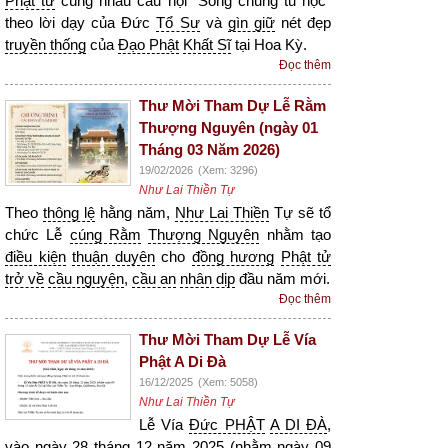
Phật tử
cùng nhau câu hội “Sống chung tu học”
theo lời dạy của Đức
Tổ Sư
và
gìn giữ
nét đẹp
truyền thống
của
Đạo Phật
Khất Sĩ
tại Hoa Kỳ.
Đọc thêm
Thư Mời Tham Dự Lễ Rằm
Thượng Nguyên (ngày 01
Tháng 03 Năm 2026)
19/02/2026
(Xem: 3296)
Như Lai Thiền Tự
Theo
thông lệ
hằng năm,
Như Lai Thiền
Tự sẽ tổ
chức Lễ
cúng Rằm
Thượng Nguyên
nhằm tạo
điều kiện
thuận duyên
cho
đồng hương
Phật tử
trở về
cầu nguyện
,
cầu an
nhân dịp
đầu năm mới.
Đọc thêm
Thư Mời Tham Dự Lễ Vía
Phật A Di Đà
16/12/2025
(Xem: 5058)
Như Lai Thiền Tự
Lễ Vía
Đức PHẬT
A DI ĐÀ
,
vào ngày 28 tháng 12 năm 2025 (nhằm ngày 09