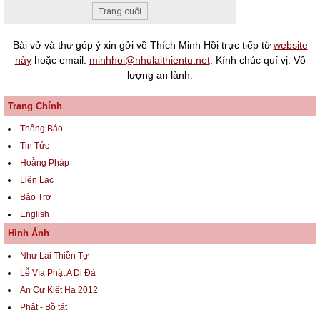
Trang cuối
Bài vở và thư góp ý xin gởi về Thích Minh Hồi trực tiếp từ
website
này
hoặc email:
minhhoi@nhulaithientu.net
. Kính chúc quí vị: Vô
lượng an lành.
Trang Chính
Thông Báo
Tin Tức
Hoằng Pháp
Liên Lạc
Bảo Trợ
English
Hình Ảnh
Như Lai Thiền Tự
Lễ Vía Phật A Di Đà
An Cư Kiết Hạ 2012
Phật - Bồ tát