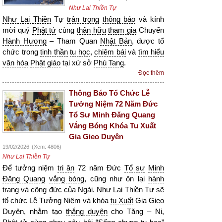
Như Lai Thiền Tự
Như Lai Thiền
Tự
trân trọng
thông báo
và kính
mời quý
Phật tử
cùng
thân hữu
tham gia
Chuyến
Hành Hương
– Tham Quan
Nhật Bản
, được tổ
chức trong
tinh thần
tu học
,
chiêm bái
và
tìm hiểu
văn hóa
Phật giáo
tại xứ sở
Phù Tang
.
Đọc thêm
Thông Báo Tổ Chức Lễ
Tưởng Niệm 72 Năm Đức
Tổ Sư Minh Đăng Quang
Vắng Bóng Khóa Tu Xuất
Gia Gieo Duyên
19/02/2026
(Xem: 4806)
Như Lai Thiền Tự
Để tưởng niệm
tri ân
72 năm Đức
Tổ sư
Minh
Đăng Quang
vắng bóng
, cũng như ôn lại
hành
trạng
và
công đức
của Ngài.
Như Lai Thiền
Tự sẽ
tổ chức Lễ Tưởng Niệm và khóa
tu Xuất
Gia Gieo
Duyên, nhằm tạo
thắng duyên
cho Tăng – Ni,