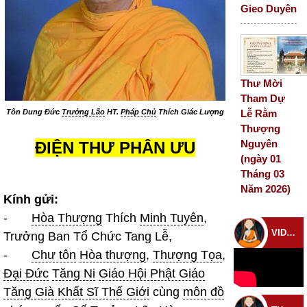
Gieo Duyên
Thư Mời
Tham Dự
Tôn Dung Đức
Trưởng Lão
HT.
Pháp Chủ
Thích Giác Lượng
Lễ Rằm
Thượng
Nguyên
ĐIỆN THƯ PHÂN ƯU
(ngày 01
Tháng 03
Năm 2026)
Kính gửi:
-
Hòa Thượng
Thích
Minh Tuyên
,
VIDEO CHÙA
Trưởng Ban Tổ Chức Tang Lễ,
-
Chư tôn
Hòa thượng
,
Thượng Tọa
,
Đại Đức
Tăng Ni
Giáo Hội Phật Giáo
Tăng Già Khất Sĩ Thế Giới
cùng
môn đồ