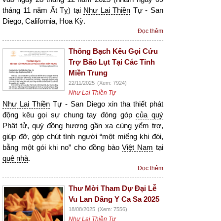
tháng 11 năm Ất Tỵ) tại
Như Lai Thiền
Tự - San
Diego, California, Hoa Kỳ.
Đọc thêm
Thông Bạch Kêu Gọi Cứu
Trợ Bão Lụt Tại Các Tỉnh
Miền Trung
22/11/2025
(Xem: 7924)
Như Lai Thiền Tự
Như Lai Thiền
Tự - San Diego xin tha thiết phát
động kêu gọi sự chung tay đóng góp
của quý
Phật tử
, quý
đồng hương
gần xa cùng
yểm trợ
,
giúp đỡ, góp chút tình người “một miếng khi đói,
bằng một gói khi no” cho đồng bào
Việt Nam
tại
quê nhà
.
Đọc thêm
Thư Mời Tham Dự Đại Lễ
Vu Lan Dâng Y Ca Sa 2025
18/08/2025
(Xem: 7556)
Như Lai Thiền Tự