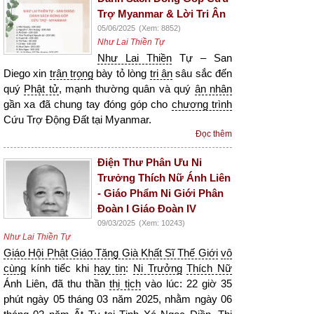
Trợ Myanmar & Lời Tri Ân
05/06/2025
(Xem: 8852)
Như Lai Thiền Tự
Như Lai Thiền
Tự – San
Diego xin
trân trọng
bày tỏ lòng
tri ân
sâu sắc đến
quý
Phật tử
, mạnh thường quân và quý
ân nhân
gần xa đã chung tay đóng góp cho
chương trình
Cứu Trợ Động Đất tại Myanmar.
Đọc thêm
Điện Thư Phân Ưu Ni
Trưởng Thích Nữ Ánh Liên
- Giáo Phẩm Ni Giới Phân
Đoàn I Giáo Đoàn IV
09/03/2025
(Xem: 10243)
Như Lai Thiền Tự
Giáo Hội Phật Giáo Tăng Già Khất Sĩ Thế Giới
vô
cùng
kính tiếc khi
hay tin
:
Ni Trưởng
Thích Nữ
Ánh Liên, đã thu thần
thị tịch
vào lúc: 22 giờ 35
phút ngày 05 tháng 03 năm 2025, nhằm ngày 06