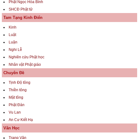
Phật Ngọc Hòa Bình
SHCĐ Phật tử
Tam Tạng Kinh Điển
Kinh
Luật
Luận
Nghi Lễ
Nghiên cứu Phật học
Nhân vật Phật giáo
Chuyên Đề
Tịnh Độ tông
Thiền tông
Mật tông
Phật Đản
Vu Lan
An Cư Kiết Hạ
Văn Học
Trang Văn