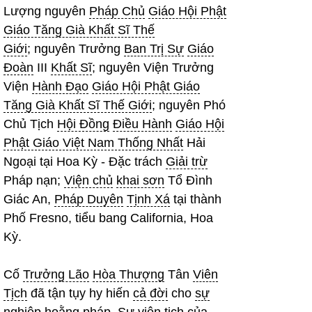
Lượng nguyên
Pháp Chủ
Giáo Hội Phật
Giáo Tăng Già Khất Sĩ Thế
Giới
; nguyên Trưởng
Ban Trị Sự
Giáo
Đoàn
III
Khất Sĩ
; nguyên Viện Trưởng
Viện
Hành Đạo
Giáo Hội Phật Giáo
Tăng Già Khất Sĩ Thế Giới
; nguyên Phó
Chủ Tịch
Hội Đồng
Điều Hành
Giáo Hội
Phật Giáo Việt Nam Thống Nhất
Hải
Ngoại tại Hoa Kỳ - Đặc trách
Giải trừ
Pháp nạn;
Viện chủ
khai sơn
Tổ Đình
Giác An,
Pháp Duyên
Tịnh Xá
tại thành
Phố Fresno, tiểu bang California, Hoa
Kỳ.
Cố
Trưởng Lão
Hòa Thượng
Tân
Viên
Tịch
đã tận tụy hy hiến
cả đời
cho
sự