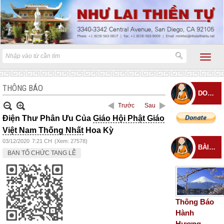
THÔNG BÁO
DONATE
Trước
Sau
Điện Thư Phân Ưu Của
Giáo Hội Phật Giáo
Việt Nam Thống Nhất
Hoa Kỳ
03/12/2020
7:21 CH
(Xem: 27578)
BÀI ĐĂNG MỚI
BAN TỔ CHỨC TANG LỄ
Thông Báo
Hành
Hương –