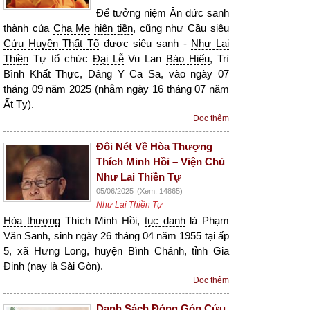
Để tưởng niệm
Ân đức
sanh
thành của
Cha Mẹ
hiện tiền
, cũng như Cầu siêu
Cửu Huyền Thất Tổ
được siêu sanh -
Như Lai
Thiền
Tự tổ chức
Đại Lễ
Vu Lan
Báo Hiếu
, Trì
Bình
Khất Thực
, Dâng Y
Ca Sa
, vào ngày 07
tháng 09 năm 2025 (nhằm ngày 16 tháng 07 năm
Ất Tỵ).
Đọc thêm
Đôi Nét Về Hòa Thượng
Thích Minh Hồi – Viện Chủ
Như Lai Thiền Tự
05/06/2025
(Xem: 14865)
Như Lai Thiền Tự
Hòa thượng
Thích Minh Hồi,
tục danh
là Phạm
Văn Sanh, sinh ngày 26 tháng 04 năm 1955 tại ấp
5, xã
Hưng Long
, huyện Bình Chánh, tỉnh Gia
Định (nay là Sài Gòn).
Đọc thêm
Danh Sách Đóng Góp Cứu