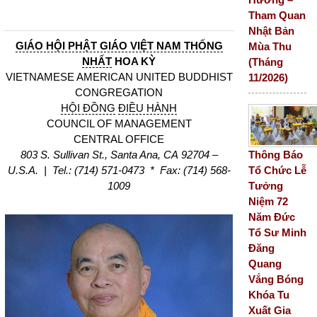
Tham Quan
Nhật Bản
GIÁO HỘI PHẬT GIÁO VIỆT NAM THỐNG
Mùa Thu
NHẤT
HOA KỲ
(Tháng
VIETNAMESE AMERICAN UNITED BUDDHIST
11/2026)
CONGREGATION
HỘI ĐỒNG
ĐIỀU HÀNH
COUNCIL OF MANAGEMENT
CENTRAL OFFICE
Thông Báo
803 S. Sullivan St., Santa Ana, CA 92704 –
Tổ Chức Lễ
U.S.A. | Tel.: (714) 571-0473 * Fax: (714) 568-
Tưởng
1009
Niệm 72
Năm Đức
Tổ Sư Minh
Đăng
Quang
Vắng Bóng
Khóa Tu
Xuất Gia