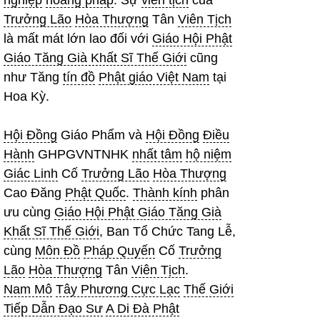
nghiệp
hoằng pháp
. Sự
viên tịch
của
Trưởng Lão
Hòa Thượng
Tân
Viên Tịch
là mất mát lớn lao đối với
Giáo Hội Phật
Giáo Tăng Già Khất Sĩ Thế Giới
cũng
như Tăng
tín đồ
Phật giáo Việt Nam
tại
Hoa Kỳ.
Hội Đồng
Giáo Phẩm và
Hội Đồng
Điều
Hành
GHPGVNTNHK
nhất tâm
hộ niệm
Giác Linh
Cố
Trưởng Lão
Hòa Thượng
Cao Đăng
Phật Quốc
.
Thành kính
phân
ưu cùng
Giáo Hội Phật Giáo Tăng Già
Khất Sĩ Thế Giới
, Ban Tổ Chức Tang Lễ,
cùng
Môn Đồ
Pháp Quyến
Cố
Trưởng
Lão
Hòa Thượng
Tân
Viên Tịch
.
Nam Mô
Tây Phương Cực Lạc
Thế Giới
Tiếp Dẫn Đạo Sư
A Di Đà Phật