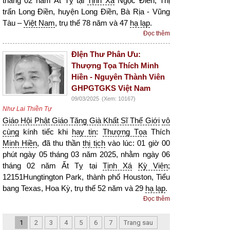
tháng 02 năm Ất Tỵ tại
Tịnh Xá
Ngọc Điền, Thị
trấn Long Điền, huyện Long Điền, Bà Rịa - Vũng
Tàu –
Việt Nam
, trụ thế 78 năm và 47
hạ lạp
.
Đọc thêm
ĐIện Thư Phân Ưu:
Thượng Tọa Thích Minh
Hiền - Nguyên Thành Viên
GHPGTGKS Việt Nam
09/03/2025
(Xem: 10167)
Như Lai Thiền Tự
Giáo Hội Phật Giáo Tăng Già Khất Sĩ Thế Giới
vô
cùng
kính tiếc khi
hay tin
:
Thượng Tọa
Thích
Minh Hiền
, đã thu thần
thị tịch
vào lúc: 01 giờ 00
phút ngày 05 tháng 03 năm 2025, nhằm ngày 06
tháng 02 năm Ất Tỵ tại
Tịnh Xá
Kỳ Viên
;
12151Hungtington Park, thành phố Houston, Tiểu
bang Texas, Hoa Kỳ, trụ thế 52 năm và 29
hạ lạp
.
Đọc thêm
1
2
3
4
5
6
7
Trang sau