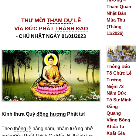
Tham Quan
Nhật Bản
Mùa Thu
THƯ MỜI
THAM DỰ
LỄ
(Tháng
VÍA
ĐỨC
PHẬT
THÀNH ĐẠO
11/2026)
- CHỦ NHẬT NGÀY 01/01/2023
Thông Báo
Tổ Chức Lễ
Tưởng
Niệm 72
Năm Đức
Tổ Sư Minh
Đăng
Quang
Kính thưa Quý
đồng hương
Phật tử!
Vắng Bóng
Khóa Tu
Theo
thông lệ
hằng năm, nhằm tưởng nhớ
Xuất Gia
ngày
Đức Phật Thích Ca Mâu Ni
thành tựu