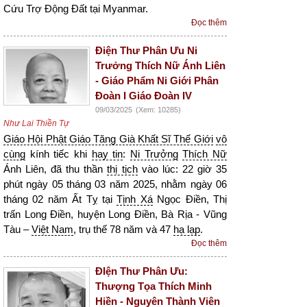
Cứu Trợ Động Đất tại Myanmar.
Đọc thêm
Điện Thư Phân Ưu Ni
Trưởng Thích Nữ Ánh Liên
- Giáo Phẩm Ni Giới Phân
Đoàn I Giáo Đoàn IV
09/03/2025
(Xem: 10285)
Như Lai Thiền Tự
Giáo Hội Phật Giáo Tăng Già Khất Sĩ Thế Giới
vô
cùng
kính tiếc khi
hay tin
:
Ni Trưởng
Thích Nữ
Ánh Liên, đã thu thần
thị tịch
vào lúc: 22 giờ 35
phút ngày 05 tháng 03 năm 2025, nhằm ngày 06
tháng 02 năm Ất Tỵ tại
Tịnh Xá
Ngọc Điền, Thị
trấn Long Điền, huyện Long Điền, Bà Rịa - Vũng
Tàu –
Việt Nam
, trụ thế 78 năm và 47
hạ lạp
.
Đọc thêm
ĐIện Thư Phân Ưu:
Thượng Tọa Thích Minh
Hiền - Nguyên Thành Viên