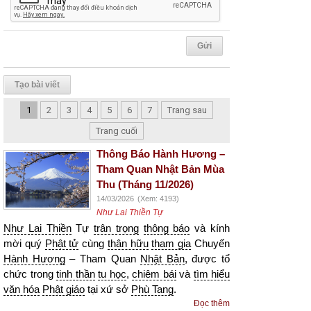
Tạo bài viết
1
2
3
4
5
6
7
Trang sau
Trang cuối
Thông Báo Hành Hương –
Tham Quan Nhật Bản Mùa
Thu (Tháng 11/2026)
14/03/2026
(Xem: 4193)
Như Lai Thiền Tự
Như Lai Thiền
Tự
trân trọng
thông báo
và kính
mời quý
Phật tử
cùng
thân hữu
tham gia
Chuyến
Hành Hương
– Tham Quan
Nhật Bản
, được tổ
chức trong
tinh thần
tu học
,
chiêm bái
và
tìm hiểu
văn hóa
Phật giáo
tại xứ sở
Phù Tang
.
Đọc thêm