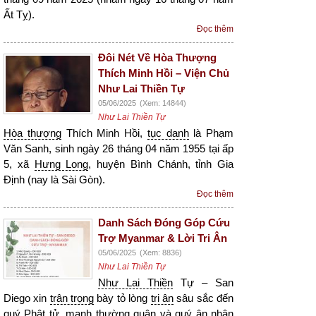
Ất Tỵ).
Đọc thêm
Đôi Nét Về Hòa Thượng
Thích Minh Hồi – Viện Chủ
Như Lai Thiền Tự
05/06/2025
(Xem: 14844)
Như Lai Thiền Tự
Hòa thượng
Thích Minh Hồi,
tục danh
là Phạm
Văn Sanh, sinh ngày 26 tháng 04 năm 1955 tại ấp
5, xã
Hưng Long
, huyện Bình Chánh, tỉnh Gia
Định (nay là Sài Gòn).
Đọc thêm
Danh Sách Đóng Góp Cứu
Trợ Myanmar & Lời Tri Ân
05/06/2025
(Xem: 8836)
Như Lai Thiền Tự
Như Lai Thiền
Tự – San
Diego xin
trân trọng
bày tỏ lòng
tri ân
sâu sắc đến
quý
Phật tử
, mạnh thường quân và quý
ân nhân