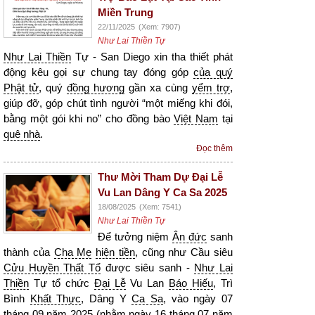
Miền Trung
22/11/2025
(Xem: 7907)
Như Lai Thiền Tự
Như Lai Thiền
Tự - San Diego xin tha thiết phát
động kêu gọi sự chung tay đóng góp
của quý
Phật tử
, quý
đồng hương
gần xa cùng
yểm trợ
,
giúp đỡ, góp chút tình người “một miếng khi đói,
bằng một gói khi no” cho đồng bào
Việt Nam
tại
quê nhà
.
Đọc thêm
Thư Mời Tham Dự Đại Lễ
Vu Lan Dâng Y Ca Sa 2025
18/08/2025
(Xem: 7541)
Như Lai Thiền Tự
Để tưởng niệm
Ân đức
sanh
thành của
Cha Mẹ
hiện tiền
, cũng như Cầu siêu
Cửu Huyền Thất Tổ
được siêu sanh -
Như Lai
Thiền
Tự tổ chức
Đại Lễ
Vu Lan
Báo Hiếu
, Trì
Bình
Khất Thực
, Dâng Y
Ca Sa
, vào ngày 07
tháng 09 năm 2025 (nhằm ngày 16 tháng 07 năm