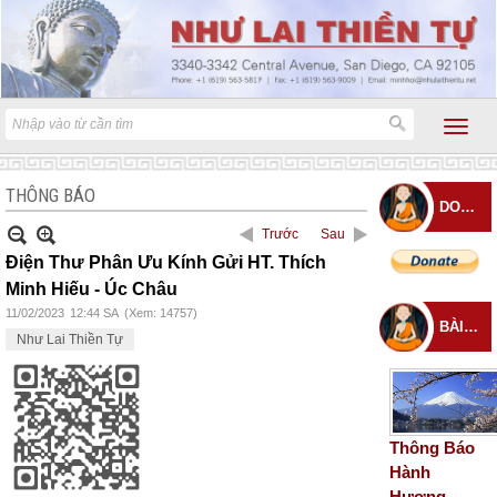
THÔNG BÁO
DONATE
Trước
Sau
Điện Thư Phân Ưu Kính Gửi HT. Thích
Minh Hiếu - Úc Châu
11/02/2023
12:44 SA
(Xem: 14757)
BÀI ĐĂNG MỚI
Như Lai Thiền Tự
Thông Báo
Hành
Hương –