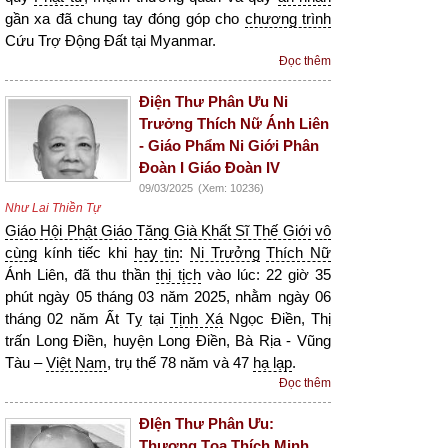
gần xa đã chung tay đóng góp cho
chương trình
Cứu Trợ Động Đất tại Myanmar.
Đọc thêm
Điện Thư Phân Ưu Ni
Trưởng Thích Nữ Ánh Liên
- Giáo Phẩm Ni Giới Phân
Đoàn I Giáo Đoàn IV
09/03/2025
(Xem: 10236)
Như Lai Thiền Tự
Giáo Hội Phật Giáo Tăng Già Khất Sĩ Thế Giới
vô
cùng
kính tiếc khi
hay tin
:
Ni Trưởng
Thích Nữ
Ánh Liên, đã thu thần
thị tịch
vào lúc: 22 giờ 35
phút ngày 05 tháng 03 năm 2025, nhằm ngày 06
tháng 02 năm Ất Tỵ tại
Tịnh Xá
Ngọc Điền, Thị
trấn Long Điền, huyện Long Điền, Bà Rịa - Vũng
Tàu –
Việt Nam
, trụ thế 78 năm và 47
hạ lạp
.
Đọc thêm
ĐIện Thư Phân Ưu:
Thượng Tọa Thích Minh