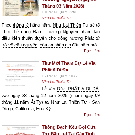
Tháng 03 Năm 2026)
19/02/2026
(Xem: 3281)
Như Lai Thiền Tự
Theo
thông lệ
hằng năm,
Như Lai Thiền
Tự sẽ tổ
chức Lễ
cúng Rằm
Thượng Nguyên
nhằm tạo
điều kiện
thuận duyên
cho
đồng hương
Phật tử
trở về
cầu nguyện
,
cầu an
nhân dịp
đầu năm mới.
Đọc thêm
Thư Mời Tham Dự Lễ Vía
Phật A Di Đà
16/12/2025
(Xem: 5035)
Như Lai Thiền Tự
Lễ Vía
Đức PHẬT
A DI ĐÀ
,
vào ngày 28 tháng 12 năm 2025 (nhằm ngày 09
tháng 11 năm Ất Tỵ) tại
Như Lai Thiền
Tự - San
Diego, California, Hoa Kỳ.
Đọc thêm
Thông Bạch Kêu Gọi Cứu
Trợ Bão Lụt Tại Các Tỉnh