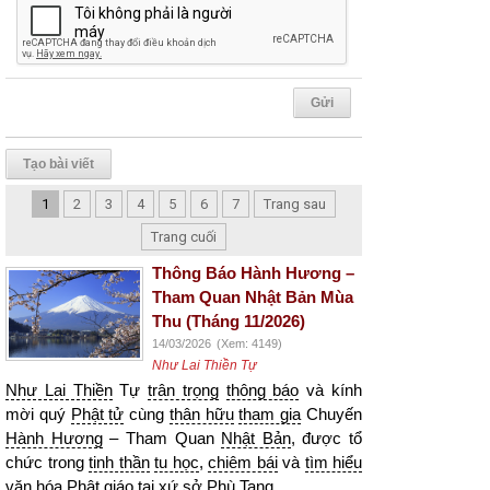
Tạo bài viết
1
2
3
4
5
6
7
Trang sau
Trang cuối
Thông Báo Hành Hương –
Tham Quan Nhật Bản Mùa
Thu (Tháng 11/2026)
14/03/2026
(Xem: 4149)
Như Lai Thiền Tự
Như Lai Thiền
Tự
trân trọng
thông báo
và kính
mời quý
Phật tử
cùng
thân hữu
tham gia
Chuyến
Hành Hương
– Tham Quan
Nhật Bản
, được tổ
chức trong
tinh thần
tu học
,
chiêm bái
và
tìm hiểu
văn hóa
Phật giáo
tại xứ sở
Phù Tang
.