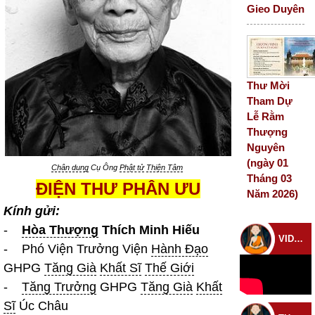
Gieo Duyên
Thư Mời
Tham Dự
Lễ Rằm
Thượng
Nguyên
(ngày 01
Chân dung
Cụ Ông
Phật tử
Thiện Tâm
Tháng 03
ĐIỆN THƯ PHÂN ƯU
Năm 2026)
Kính gửi:
-
Hòa Thượng
Thích Minh Hiếu
VIDEO CHÙA
- Phó Viện Trưởng Viện
Hành Đạo
GHPG
Tăng Già
Khất Sĩ
Thế Giới
-
Tăng Trưởng
GHPG
Tăng Già
Khất
Sĩ
Úc Châu