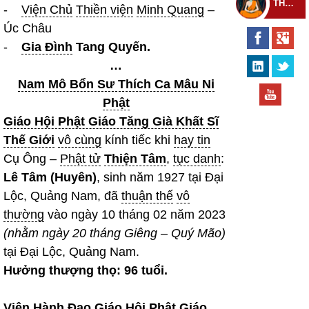
THEO DÕI THIỀN TỰ
-
Viện Chủ
Thiền viện
Minh Quang
–
Úc Châu
-
Gia Đình
Tang Quyến.
…
Nam Mô Bổn Sư Thích Ca Mâu Ni
Phật
Giáo Hội Phật Giáo Tăng Già Khất Sĩ
Thế Giới
vô cùng
kính tiếc khi
hay tin
Cụ Ông –
Phật tử
Thiện Tâm
,
tục danh
:
Lê Tâm (Huyên)
, sinh năm 1927 tại Đại
Lộc, Quảng Nam, đã
thuận thế
vô
thường
vào ngày 10 tháng 02 năm 2023
(nhằm ngày 20 tháng Giêng – Quý Mão)
tại Đại Lộc, Quảng Nam.
Hưởng thượng thọ: 96 tuổi.
Viện
Hành Đạo
Giáo Hội Phật Giáo