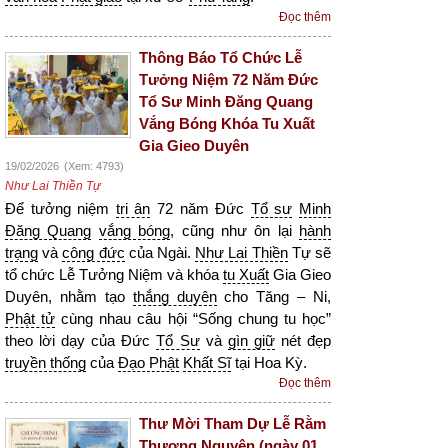
Đọc thêm
Thông Báo Tổ Chức Lễ
Tưởng Niệm 72 Năm Đức
Tổ Sư Minh Đăng Quang
Vắng Bóng Khóa Tu Xuất
Gia Gieo Duyên
19/02/2026
(Xem: 4793)
Như Lai Thiền Tự
Để tưởng niệm
tri ân
72 năm Đức
Tổ sư
Minh
Đăng Quang
vắng bóng
, cũng như ôn lại
hành
trạng
và
công đức
của Ngài.
Như Lai Thiền
Tự sẽ
tổ chức Lễ Tưởng Niệm và khóa
tu Xuất
Gia Gieo
Duyên, nhằm tạo
thắng duyên
cho Tăng – Ni,
Phật tử
cùng nhau câu hội “Sống chung tu học”
theo lời dạy của Đức
Tổ Sư
và
gìn giữ
nét đẹp
truyền thống
của
Đạo Phật
Khất Sĩ
tại Hoa Kỳ.
Đọc thêm
Thư Mời Tham Dự Lễ Rằm
Thượng Nguyên (ngày 01