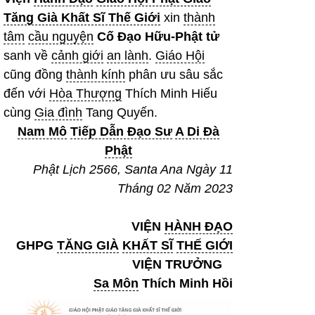
Tăng Già Khất Sĩ Thế Giới
xin
thành
tâm
cầu nguyện
Cố Đạo Hữu-Phật tử
sanh về
cảnh giới
an lành
.
Giáo Hội
cũng đồng
thành kính
phân ưu sâu sắc
đến với
Hòa Thượng
Thích Minh Hiếu
cùng
Gia đình
Tang Quyến.
Nam Mô
Tiếp Dẫn Đạo Sư
A Di Đà
Phật
Phật Lịch 2566, Santa Ana Ngày 11
Tháng 02 Năm 2023
VIỆN
HÀNH ĐẠO
GHPG
TĂNG GIÀ
KHẤT SĨ
THẾ GIỚI
VIỆN TRƯỞNG
Sa Môn
Thích Minh Hồi