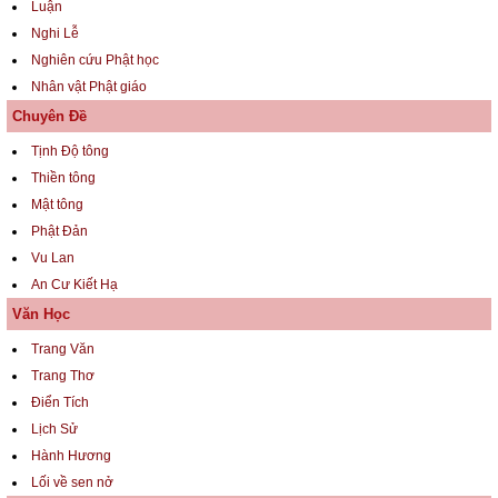
Luận
Nghi Lễ
Nghiên cứu Phật học
Nhân vật Phật giáo
Chuyên Đề
Tịnh Độ tông
Thiền tông
Mật tông
Phật Đản
Vu Lan
An Cư Kiết Hạ
Văn Học
Trang Văn
Trang Thơ
Điển Tích
Lịch Sử
Hành Hương
Lối về sen nở