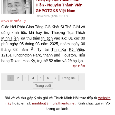
Hiền - Nguyên Thành Viên
GHPGTGKS Việt Nam
09/03/2025
(Xem: 10147)
Như Lai Thiền Tự
Giáo Hội Phật Giáo Tăng Già Khất Sĩ Thế Giới
vô
cùng
kính tiếc khi
hay tin
:
Thượng Tọa
Thích
Minh Hiền
, đã thu thần
thị tịch
vào lúc: 01 giờ 00
phút ngày 05 tháng 03 năm 2025, nhằm ngày 06
tháng 02 năm Ất Tỵ tại
Tịnh Xá
Kỳ Viên
;
12151Hungtington Park, thành phố Houston, Tiểu
bang Texas, Hoa Kỳ, trụ thế 52 năm và 29
hạ lạp
.
Đọc thêm
1
2
3
4
5
6
7
Trang sau
Trang cuối
Bài vở và thư góp ý xin gởi về Thích Minh Hồi trực tiếp từ
website
này
hoặc email:
minhhoi@nhulaithientu.net
. Kính chúc quí vị: Vô
lượng an lành.