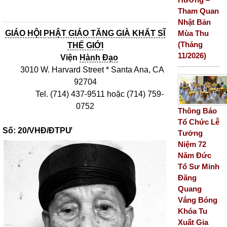
Tham Quan
Nhật Bản
Mùa Thu
GIÁO HỘI PHẬT GIÁO TĂNG GIÀ KHẤT SĨ
(Tháng
THẾ GIỚI
11/2026)
Viện
Hành Đạo
3010 W. Harvard Street * Santa Ana, CA
92704
Tel. (714) 437-9511 hoặc (714) 759-
0752
Thông Báo
Tổ Chức Lễ
Số: 20/VHĐ/ĐTPƯ
Tưởng
Niệm 72
Năm Đức
Tổ Sư Minh
Đăng
Quang
Vắng Bóng
Khóa Tu
Xuất Gia