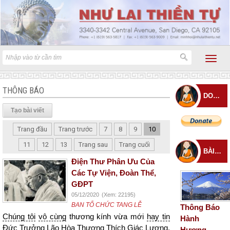
THÔNG BÁO
DONATE
Tạo bài viết
Trang đầu
Trang trước
7
8
9
10
11
12
13
Trang sau
Trang cuối
BÀI ĐĂNG MỚI
Điện Thư Phân Ưu Của
Các Tự Viện, Đoàn Thể,
GĐPT
05/12/2020
(Xem: 22195)
BAN TỔ CHỨC TANG LỄ
Thông Báo
Chúng tôi
vô cùng
thương kính vừa mới
hay tin
Hành
Đức
Trưởng Lão
Hòa Thượng
Thích Giác Lượng,
Hương –