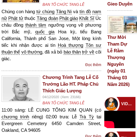
Gieo Duyên
BAN TỔ CHỨC TANG LỄ
Chúng con hàng
tứ chúng
Tăng Ni
và
tín đồ
nam
nữ
Phật tử
thuộc
Tăng đoàn
Phật giáo
Khất Sĩ
Úc
châu đồng
thành tâm
ngưỡng vọng về phương
trời Bắc mỹ,
quốc gia
Hoa kỳ, tiểu Bang
Thư Mời
California, Thành phố San Jose, Một lòng kính
Tham Dự
tiếc khi nhận được ai tín
Hoà thượng
Tôn sư
Lễ Rằm
thuận thế
vô thường
, đã xả bỏ
báo thân
trở về
cõi
Thượng
giác.
Nguyên
Đọc thêm
(ngày 01
Chương Trình Tang Lễ Cố
Tháng 03
Trưởng Lão HT. Pháp Chủ
Năm 2026)
Thích Giác Lượng
04/12/2020
(Xem: 23166)
BAN TỔ CHỨC TANG LỄ
VIDEO CHÙA
11:00 sáng: LỄ CUNG TỐNG KIM QUAN (có
chương trình
riêng) 02:00 trưa: Lễ
Trà Tỳ
tại
Evergreen Cemetery 6450 Camden Street,
Oakland, CA 94605
Đọc thêm