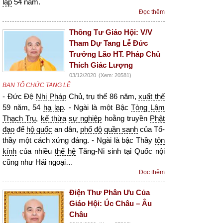
lạp
54 năm.
Đọc thêm
Thông Tư Giáo Hội: V/V
Tham Dự Tang Lễ Đức
Trưởng Lão HT. Pháp Chủ
Thích Giác Lượng
03/12/2020
(Xem: 20581)
BAN TỔ CHỨC TANG LỄ
- Đức Đệ
Nhị Pháp
Chủ, trụ thế 86 năm,
xuất thế
59 năm, 54
hạ lạp
. - Ngài là một Bậc
Tòng Lâm
Thạch Trụ
,
kế thừa
sự nghiệp
hoằng truyền
Phật
đạo
để
hộ quốc
an dân,
phổ độ
quần sanh
của Tổ-
thầy một cách xứng đáng. - Ngài là bậc Thầy
tôn
kính
của nhiều
thế hệ
Tăng-Ni sinh tại Quốc nội
cũng như Hải ngoại…
Đọc thêm
Điện Thư Phân Ưu Của
Giáo Hội: Úc Châu – Âu
Châu