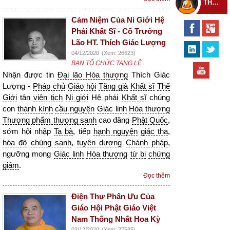
THEO DÕI THIỀN TỰ
Cảm Niệm Của Ni Giới Hệ
Phái Khất Sĩ - Cố Trưởng
Lão HT. Thích Giác Lượng
04/12/2020
(Xem: 26623)
BAN TỔ CHỨC TANG LỄ
Nhận được tin
Đại lão Hòa thượng
Thích Giác
Lượng -
Pháp chủ
Giáo hội
Tăng già
Khất sĩ
Thế
Giới
tân
viên tịch
Ni giới
Hệ phái
Khất sĩ
chúng
con
thành kính
cầu nguyện
Giác linh
Hòa thượng
Thượng phẩm thượng sanh
cao đăng
Phật Quốc
,
sớm hội nhập
Ta bà
, tiếp
hạnh nguyện
giác tha
,
hóa độ
chúng sanh
,
tuyên dương
Chánh pháp
,
ngưỡng mong
Giác linh
Hòa thượng
từ bi
chứng
giám
.
Đọc thêm
Điện Thư Phân Ưu Của
Giáo Hội Phật Giáo Việt
Nam Thống Nhất Hoa Kỳ
03/12/2020
(Xem: 27585)