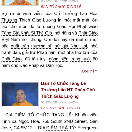
03/12/2020
(Xem: 27392)
BAN TỔ CHỨC TANG LỄ
Sự ra đi
vĩnh viễn
của Cố
Trưởng Lão
Hòa
Thượng
Thích Giác Lượng là một mất mát lớn
lao cho
môn đồ
tứ chúng
Giáo Hội Phật Giáo
Tăng Già Khất Sĩ Thế Giới
nói riêng và
Phật Giáo
Việt Nam
nói chung. Cõi đời này đã mất đi một
bậc
xuất trần
thượng sĩ
,
sứ giả Như Lai
, nhà
tranh đấu
,
giải trừ
Pháp nạn, một nhà thơ lớn của
Phật Giáo
, đã tận tụy,
cống hiến
trong suốt
60
năm cho
Đạo Pháp
và Dân Tộc.
Đọc thêm
Ban Tổ Chức Tang Lễ
Trưởng Lão HT. Pháp Chủ
Thích Giác Lượng
01/12/2020
(Xem: 22624)
BAN TỔ CHỨC TANG LỄ
- ĐỊA ĐIỂM TỔ CHỨC TANG LỄ: Khuôn viên
Tịnh xá
Ngọc Hoà, 766 South 2ND Street, San
Jose, CA 95112. - ĐỊA
ĐIỂM TRÀ
TỲ: Evergreen