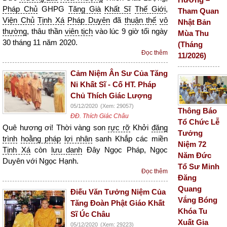
Pháp Chủ
GHPG
Tăng Già
Khất Sĩ
Thế Giới
,
Tham Quan
Viện Chủ
Tịnh Xá
Pháp Duyên
đã
thuận thế
vô
Nhật Bản
thường
, thâu thần
viên tịch
vào lúc 9 giờ tối ngày
Mùa Thu
30 tháng 11 năm 2020.
(Tháng
Đọc thêm
11/2026)
Cảm Niệm Ân Sư Của Tăng
Ni Khất Sĩ - Cố HT. Pháp
Chủ Thích Giác Lượng
05/12/2020
(Xem: 29057)
Thông Báo
ĐĐ. Thích Giác Châu
Tổ Chức Lễ
Quê hương ơi! Thời vàng son
rực rỡ
Khởi
đăng
Tưởng
trình
hoằng pháp
lợi nhân
sanh Khắp các miền
Niệm 72
Tịnh Xá
còn
lưu danh
Đây Ngọc Pháp, Ngọc
Năm Đức
Duyên với Ngọc Hạnh.
Tổ Sư Minh
Đọc thêm
Đăng
Quang
Điếu Văn Tưởng Niệm Của
Vắng Bóng
Tăng Đoàn Phật Giáo Khất
Khóa Tu
Sĩ Úc Châu
Xuất Gia
05/12/2020
(Xem: 29223)