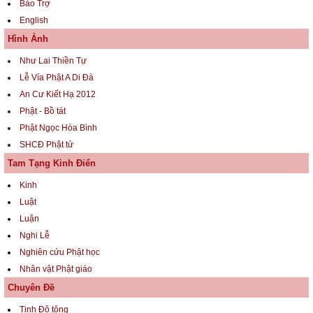
Bảo Trợ
English
Hình Ảnh
Như Lai Thiền Tự
Lễ Vía Phật A Di Đà
An Cư Kiết Hạ 2012
Phật - Bồ tát
Phật Ngọc Hòa Bình
SHCĐ Phật tử
Tam Tạng Kinh Điển
Kinh
Luật
Luận
Nghi Lễ
Nghiên cứu Phật học
Nhân vật Phật giáo
Chuyên Đề
Tịnh Độ tông