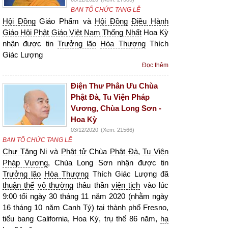
BAN TỔ CHỨC TANG LỄ
Hội Đồng
Giáo Phẩm và
Hội Đồng
Điều Hành
Giáo Hội Phật Giáo Việt Nam Thống Nhất
Hoa Kỳ
nhận được tin
Trưởng lão
Hòa Thượng
Thích
Giác Lượng
Đọc thêm
Điện Thư Phân Ưu Chùa
Phật Đà, Tu Viện Pháp
Vương, Chùa Long Sơn -
Hoa Kỳ
03/12/2020
(Xem: 21566)
BAN TỔ CHỨC TANG LỄ
Chư Tăng
Ni và
Phật tử
Chùa
Phật Đà
,
Tu Viện
Pháp Vương
, Chùa Long Sơn nhận được tin
Trưởng lão
Hòa Thượng
Thích Giác Lượng đã
thuận thế
vô thường
thâu thần
viên tịch
vào lúc
9:00 tối ngày 30 tháng 11 năm 2020 (nhằm ngày
16 tháng 10 năm Canh Tý) tại thành phố Fresno,
tiểu bang California, Hoa Kỳ, trụ thế 86 năm,
hạ