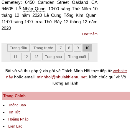
Cemetery: 6450 Camden Street Oakland CA
94605. Lễ
Nhập Quan
: 10:00 sáng Thứ Năm 10
tháng 12 năm 2020 Lễ Cung Tống Kim Quan:
11:00 sáng-1:00 trưa Thứ Bảy 12 tháng 12 năm
2020
Đọc thêm
Trang đầu
Trang trước
7
8
9
10
11
12
13
Trang sau
Trang cuối
Bài vở và thư góp ý xin gởi về Thích Minh Hồi trực tiếp từ
website
này
hoặc email:
minhhoi@nhulaithientu.net
. Kính chúc quí vị: Vô
lượng an lành.
Trang Chính
Thông Báo
Tin Tức
Hoằng Pháp
Liên Lạc