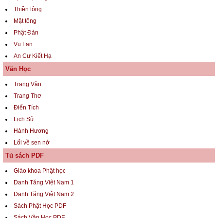
Thiền tông
Mật tông
Phật Đản
Vu Lan
An Cư Kiết Hạ
Văn Học
Trang Văn
Trang Thơ
Điển Tích
Lịch Sử
Hành Hương
Lối về sen nở
Tủ sách PDF
Giáo khoa Phật học
Danh Tăng Việt Nam 1
Danh Tăng Việt Nam 2
Sách Phật Học PDF
Sách Văn Học PDF