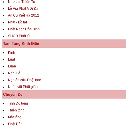
Như Lai Thiền Tự
Lễ Vía Phật A Di Đà
An Cư Kiết Hạ 2012
Phật - Bồ tát
Phật Ngọc Hòa Bình
SHCĐ Phật tử
Tam Tạng Kinh Điển
Kinh
Luật
Luận
Nghi Lễ
Nghiên cứu Phật học
Nhân vật Phật giáo
Chuyên Đề
Tịnh Độ tông
Thiền tông
Mật tông
Phật Đản