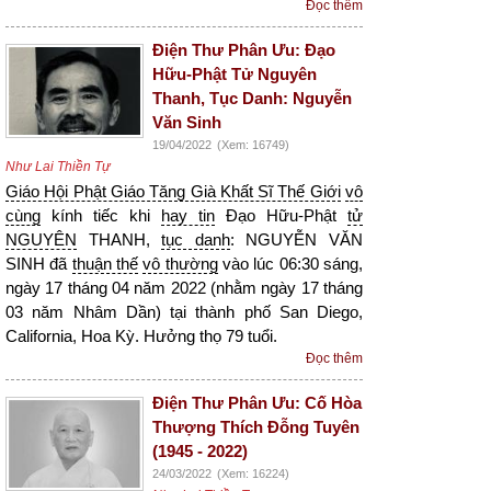
Đọc thêm
Điện Thư Phân Ưu: Đạo
Hữu-Phật Tử Nguyên
Thanh, Tục Danh: Nguyễn
Văn Sinh
19/04/2022
(Xem: 16749)
Như Lai Thiền Tự
Giáo Hội Phật Giáo Tăng Già Khất Sĩ Thế Giới
vô
cùng
kính tiếc khi
hay tin
Đạo Hữu-Phật
tử
NGUYÊN
THANH,
tục danh
: NGUYỄN VĂN
SINH đã
thuận thế
vô thường
vào lúc 06:30 sáng,
ngày 17 tháng 04 năm 2022 (nhằm ngày 17 tháng
03 năm Nhâm Dần) tại thành phố San Diego,
California, Hoa Kỳ. Hưởng thọ 79 tuổi.
Đọc thêm
Điện Thư Phân Ưu: Cố Hòa
Thượng Thích Đỗng Tuyên
(1945 - 2022)
24/03/2022
(Xem: 16224)