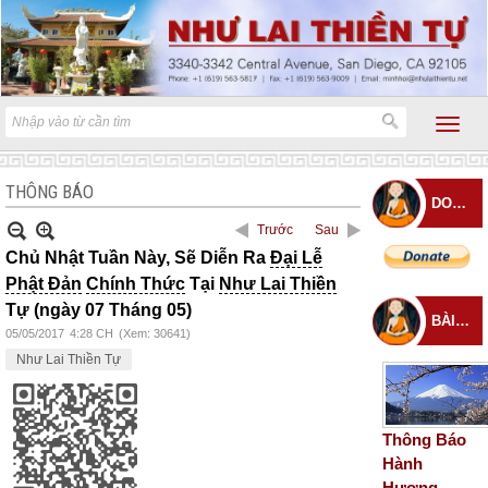
THÔNG BÁO
DONATE
Trước
Sau
Chủ Nhật Tuần Này, Sẽ Diễn Ra
Đại Lễ
Phật Đản
Chính Thức
Tại
Như Lai Thiền
Tự (ngày 07 Tháng 05)
BÀI ĐĂNG MỚI
05/05/2017
4:28 CH
(Xem: 30641)
Như Lai Thiền Tự
Thông Báo
Hành
Hương –