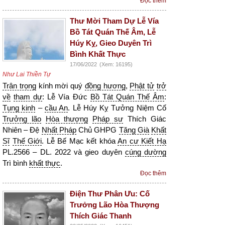
Đọc thêm
Thư Mời Tham Dự Lễ Vía
Bồ Tát Quán Thế Âm, Lễ
Húy Kỵ, Gieo Duyên Trì
Bình Khất Thực
17/06/2022
(Xem: 16195)
Như Lai Thiền Tự
Trân trọng
kính mời quý
đồng hương
,
Phật tử
trở
về
tham dự
: Lễ Vía Đức
Bồ Tát Quán Thế Âm
:
Tụng kinh
–
cầu An
. Lễ Húy Kỵ Tưởng Niệm Cố
Trưởng lão
Hòa thượng
Pháp sư
Thích Giác
Nhiên – Đệ
Nhất Pháp
Chủ GHPG
Tăng Già
Khất
Sĩ
Thế Giới
. Lễ Bế Mạc kết khóa
An cư Kiết Hạ
PL.2566 – DL. 2022 và gieo duyên
cúng dường
Trì bình
khất thực
.
Đọc thêm
Điện Thư Phân Ưu: Cố
Trưởng Lão Hòa Thượng
Thích Giác Thanh