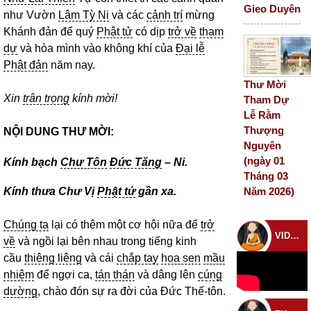
Gieo Duyên
như Vườn
Lâm Tỳ Ni
và các
cảnh trí
mừng
Khánh đản để quý
Phật tử
có dịp
trở về
tham
dự
và hòa mình vào không khí của
Đại lễ
Phật đản
năm nay.
Thư Mời
Xin
trân trọng
kính mời!
Tham Dự
Lễ Rằm
Thượng
NỘI DUNG THƯ MỜI:
Nguyên
(ngày 01
Kính bạch
Chư Tôn
Đức Tăng
– Ni.
Tháng 03
Kính thưa Chư Vị
Phật tử
gần xa.
Năm 2026)
Chúng ta
lại có thêm một cơ hội nữa để
trở
VIDEO CHÙA
về
và ngồi lại bên nhau trong tiếng kinh
cầu
thiêng liêng
và cái
chắp tay
hoa sen
mầu
nhiệm
để ngợi ca,
tán thán
và dâng lên
cúng
dường
, chào đón sự ra đời của Đức Thế-tôn.