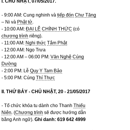
I. CHỦ NHẬT, 07/05/2017.
- 9:00 AM: Cung nghinh và
tiếp đón
Chư Tăng
– Ni và
Phật tử
.
- 10:00 AM:
ĐẠI LỄ
CHÍNH THỨC
(có
chương trình
riêng).
- 11:00 AM:
Nghi thức
Tắm Phật
- 12:00 AM: Ngọ Trưa
- 12:00 AM – 06:00 PM:
Văn Nghệ
Cúng
Dường
- 2:00 PM: Lễ
Quy Y Tam Bảo
- 5:00 PM: Cúng
Thí Thực
II. THỨ BẢY - CHỦ NHẬT, 20 - 21/05/2017
- Tổ chức khóa tu dành cho Thanh
Thiếu
Niên
. (
Chương trình
sẽ được hướng dẫn
bằng Anh ngữ).
Ghi danh: 619 642 4999