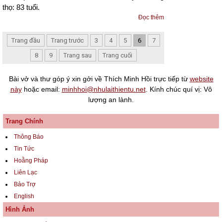
thọ: 83 tuổi.
Đọc thêm
Trang đầu
Trang trước
3
4
5
6
7
8
9
Trang sau
Trang cuối
Bài vở và thư góp ý xin gởi về Thích Minh Hồi trực tiếp từ
website
này
hoặc email:
minhhoi@nhulaithientu.net
. Kính chúc quí vị: Vô
lượng an lành.
Trang Chính
Thông Báo
Tin Tức
Hoằng Pháp
Liên Lạc
Bảo Trợ
English
Hình Ảnh