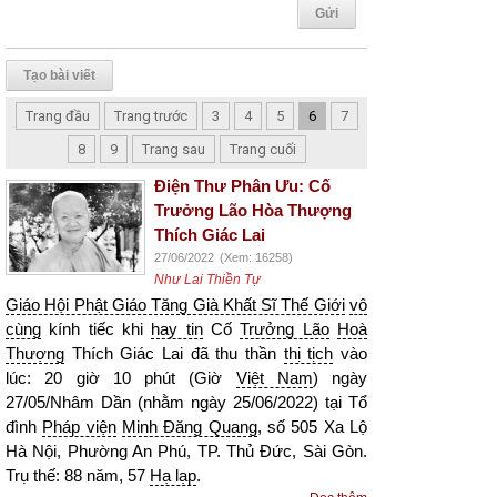
Tạo bài viết
Trang đầu
Trang trước
3
4
5
6
7
8
9
Trang sau
Trang cuối
Điện Thư Phân Ưu: Cố
Trưởng Lão Hòa Thượng
Thích Giác Lai
27/06/2022
(Xem: 16258)
Như Lai Thiền Tự
Giáo Hội Phật Giáo Tăng Già Khất Sĩ Thế Giới
vô
cùng
kính tiếc khi
hay tin
Cố
Trưởng Lão
Hoà
Thượng
Thích Giác Lai đã thu thần
thị tịch
vào
lúc: 20 giờ 10 phút (Giờ
Việt Nam
) ngày
27/05/Nhâm Dần (nhằm ngày 25/06/2022) tại Tổ
đình
Pháp viện
Minh Đăng Quang
, số 505 Xa Lộ
Hà Nội, Phường An Phú, TP. Thủ Đức, Sài Gòn.
Trụ thế: 88 năm, 57
Hạ lạp
.