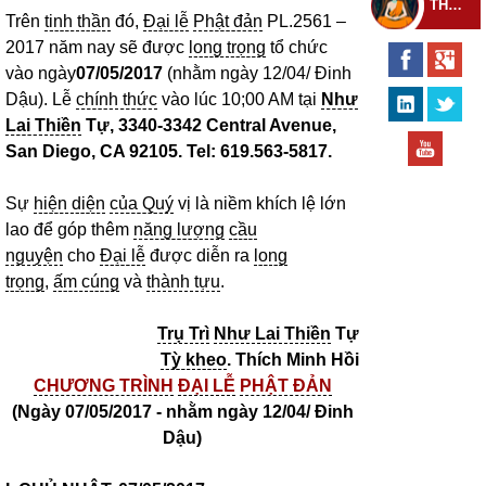
THEO DÕI THIỀN TỰ
Trên
tinh thần
đó,
Đại lễ
Phật đản
PL.2561 –
2017 năm nay sẽ được
long trọng
tổ chức
vào ngày
07/05/2017
(nhằm ngày 12/04/ Đinh
Dậu). Lễ
chính thức
vào lúc 10;00 AM tại
Như
Lai Thiền
Tự, 3340-3342 Central Avenue,
San Diego, CA 92105. Tel: 619.563-5817.
Sự
hiện diện
của Quý
vị là niềm khích lệ lớn
lao để góp thêm
năng lượng
cầu
nguyện
cho
Đại lễ
được diễn ra
long
trọng
,
ấm cúng
và
thành tựu
.
Trụ Trì
Như Lai Thiền
Tự
Tỳ kheo
. Thích Minh Hồi
CHƯƠNG TRÌNH
ĐẠI LỄ
PHẬT ĐẢN
(Ngày 07/05/2017 - nhằm ngày 12/04/ Đinh
Dậu)