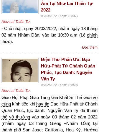
Âm Tại Như Lai Thiền Tự
2022
03/03/2022
(Xem: 16837)
Như Lai Thiền Tự
- Chủ nhật, ngày 20/03/2022; nhằm ngày 18 tháng
02 năm Nhâm Dần, vào lúc 10:30 a.m (Lễ
chính
thức
).
Đọc thêm
Điện Thư Phân Ưu: Đạo
Hữu-Phật Tử Chánh Quán
Phúc, Tục Danh: Nguyễn
Văn Ty
08/02/2022
(Xem: 16859)
Như Lai Thiền Tự
Giáo Hội Phật Giáo Tăng Già Khất Sĩ Thế Giới
vô
cùng
kính tiếc khi
hay tin
Đạo Hữu-Phật tử Chánh
Quán Phúc,
tục danh
: Nguyễn Văn Ty đã
thuận
thế
vô thường
vào ngày 03 tháng 02 năm 2022
(nhằm ngày 03 tháng Giêng –Nhâm Dần) tại
thành phố San Jose; California, Hoa Kỳ. Hưởng