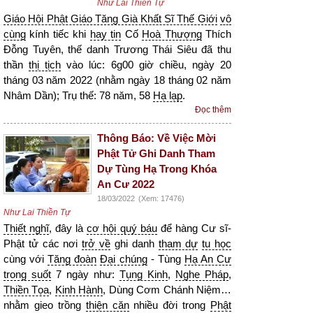
Như Lai Thiền Tự
Giáo Hội Phật Giáo Tăng Già Khất Sĩ Thế Giới
vô
cùng
kính tiếc khi
hay tin
Cố
Hoà Thượng
Thích
Đỗng Tuyên, thế danh Trương Thái Siêu đã thu
thần
thị tịch
vào lúc: 6g00 giờ chiều, ngày 20
tháng 03 năm 2022 (nhằm ngày 18 tháng 02 năm
Nhâm Dần); Trụ thế: 78 năm, 58
Hạ lạp
.
Đọc thêm
Thông Báo: Về Việc Mời
Phật Tử Ghi Danh Tham
Dự Tùng Hạ Trong Khóa
An Cư 2022
18/03/2022
(Xem: 17476)
Như Lai Thiền Tự
Thiết nghĩ
, đây là
cơ hội quý báu
để hàng Cư sĩ-
Phật tử các nơi
trở về
ghi danh
tham dự
tu học
cùng với
Tăng đoàn
Đại chúng
- Tùng
Hạ An Cư
trong suốt
7 ngày như:
Tụng Kinh
,
Nghe Pháp
,
Thiền Tọa
,
Kinh Hành
, Dùng Cơm Chánh Niệm…
nhằm gieo trồng
thiện căn
nhiều đời trong
Phật