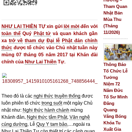
Tham Quan
Nhật Bản
Mùa Thu
(Tháng
NHƯ LAI THIỀN
TỰ xin gửi
lời mời
đến với
11/2026)
toàn thể
Quý
Phật tử
và quan khách gần
xa
trở về
tham dự
Đại lễ
Phật đản
chính
thức
được tổ chức vào Chủ nhật tuần này
mùng 07 tháng 05 năm 2017 tại Khán đài
chính của
Như Lai Thiền
Tự.
Thông Báo
Tổ Chức Lễ
Tưởng
Niệm 72
Năm Đức
Theo đó là các
nghi thức
truyền thống
được
Tổ Sư Minh
luôn phiên tổ chức
trong suốt
một ngày Chủ
Đăng
Quang
nhật như:
Nghi thức
hành chánh
mừng
Vắng Bóng
Khánh đản,
Nghi thức
tắm Phật
,
Văn nghệ
Khóa Tu
cúng dường
, Lễ
Quy Y tam bảo
,…ngoài ra
Xuất Gia
Như Lai Thiền
Tự còn thiết trí các cảnh quan