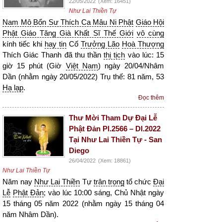
22/05/2022
(Xem: 16451)
Như Lai Thiền Tự
Nam Mô Bổn Sư Thích Ca Mâu Ni Phật
Giáo Hội
Phật Giáo Tăng Già Khất Sĩ Thế Giới
vô cùng
kính tiếc khi
hay tin
Cố
Trưởng Lão
Hoà Thượng
Thích Giác Thanh đã thu thần
thị tịch
vào lúc: 15
giờ 15 phút (Giờ
Việt Nam
) ngày 20/04/Nhâm
Dần (nhằm ngày 20/05/2022) Trụ thế: 81 năm, 53
Hạ lạp
.
Đọc thêm
Thư Mời Tham Dự Đại Lễ
Phật Đản Pl.2566 – Dl.2022
Tại Như Lai Thiền Tự - San
Diego
26/04/2022
(Xem: 18861)
Như Lai Thiền Tự
Năm nay
Như Lai Thiền
Tự
trân trọng
tổ chức
Đại
Lễ
Phật Đản
; vào lúc 10:00 sáng, Chủ Nhật ngày
15 tháng 05 năm 2022 (nhằm ngày 15 tháng 04
năm Nhâm Dần).