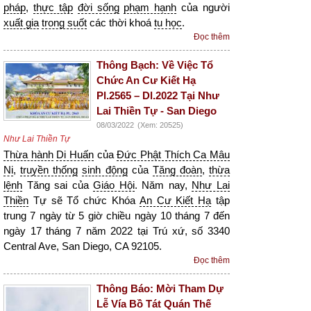
pháp
,
thực tập
đời sống
phạm hạnh
của người
xuất gia
trong suốt
các thời khoá
tu học
.
Đọc thêm
Thông Bạch: Về Việc Tổ
Chức An Cư Kiết Hạ
Pl.2565 – Dl.2022 Tại Như
Lai Thiền Tự - San Diego
08/03/2022
(Xem: 20525)
Như Lai Thiền Tự
Thừa hành
Di Huấn
của
Đức Phật Thích Ca Mâu
Ni
,
truyền thống
sinh động
của
Tăng đoàn
,
thừa
lệnh
Tăng sai của
Giáo Hội
. Năm nay,
Như Lai
Thiền
Tự sẽ Tổ chức Khóa
An Cư Kiết Hạ
tập
trung 7 ngày từ 5 giờ chiều ngày 10 tháng 7 đến
ngày 17 tháng 7 năm 2022 tại Trú xứ, số 3340
Central Ave, San Diego, CA 92105.
Đọc thêm
Thông Báo: Mời Tham Dự
Lễ Vía Bồ Tát Quán Thế