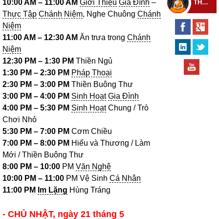
10:00 AM – 11:00 AM
Giới Thiệu
Gia Đình
–
THEO DÕI THIỀN TỰ
Thực Tập
Chánh Niệm
, Nghe Chuông
Chánh
Niệm
11:00 AM – 12:30 AM
Ăn trưa trong
Chánh
Niệm
12:30 PM – 1:30 PM
Thiền Ngủ
1:30 PM – 2:30 PM
Pháp Thoại
2:30 PM – 3:00 PM
Thiền Buông Thư
3:00 PM – 4:00 PM
Sinh Hoạt
Gia Đình
4:00 PM – 5:30 PM
Sinh Hoạt
Chung / Trò
Chơi Nhỏ
5:30 PM – 7:00 PM
Cơm Chiều
7:00 PM – 8:00 PM
Hiểu và Thương / Làm
Mới / Thiền Buông Thư
8:00 PM – 10:00
PM
Văn Nghệ
10:00 PM – 11:00
PM Vệ Sinh
Cá Nhân
11:00 PM
Im Lặng
Hùng Tráng
- CHỦ NHẬT, ngày 21 tháng 5