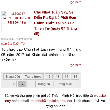
Đọc thêm
Chủ Nhật Tuần Này, Sẽ
Diễn Ra Đại Lễ Phật Đản
Chính Thức Tại Như Lai
Thiền Tự (ngày 07 Tháng
05)
05/05/2017
(Xem: 30640)
Như Lai Thiền Tự
Tổ chức vào Chủ nhật tuần này mùng 07 tháng
05 năm 2017 tại Khán đài chính của
Như Lai
Thiền
Tự.
Đọc thêm
Trang đầu
Trang trước
12
13
14
15
16
17
18
Trang sau
Trang cuối
Bài vở và thư góp ý xin gởi về Thích Minh Hồi trực tiếp từ
website
này
hoặc email:
minhhoi@nhulaithientu.net
. Kính chúc quí vị: Vô
lượng an lành.