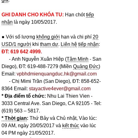
GHI DANH CHO KHÓA TU:
Hạn chót
tiếp
nhận
là ngày 10/05/2017.
● Với số lượng
không giới
hạn và chi phí
20
USD/1 người
khi
tham dự
.
Liên hệ
tiếp nhận
:
ĐT: 619 642 4999.
- Anh Nguyễn Xuân Hiệp (
Tâm Minh
- San
Diego), ĐT: 619-488-7279 (Miền
Quảng Đức
)
Email:
vpbhdmienquangduc.hk@gmail.com
- Chị Mimi Trần (San Diego), ĐT: 858-652-
8364 Email:
stayactive4ever@gmail.com
* Địa điểm tổ chức:
Nhu Lai Thien Vien -
3033 Central Ave. San Diego, CA 92105 - Tel:
(619) 563 – 5817.
*
Thời gian
:
Thứ Bảy và Chủ nhật, Vào lúc:
09 AM, ngày 20/05/2017 và
kết thúc
vào lúc
04 PM ngày 21/05/2017.