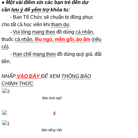
● Một vài điểm xin các bạn trẻ đến dự
cần
lưu ý
để
yểm trợ
khóa tu:
- Ban Tổ Chức sẽ chuẩn bị đồng phục
cho tất cả học viên khi
tham dự
.
-
Vui lòng
mang theo
đồ dùng
cá nhân
,
thuốc
cá nhân
.
lều ngủ, mền gối, áo ấm
(
nếu
có
).
-
Hạn chế
mang theo
đồ dùng quý giá, đắt
tiền.
NHẤP
VÀO ĐÂY
ĐỂ XEM
THÔNG BÁO
CHÍNH THỨC
.
Bản Anh ngữ
Bản tiếng Việt