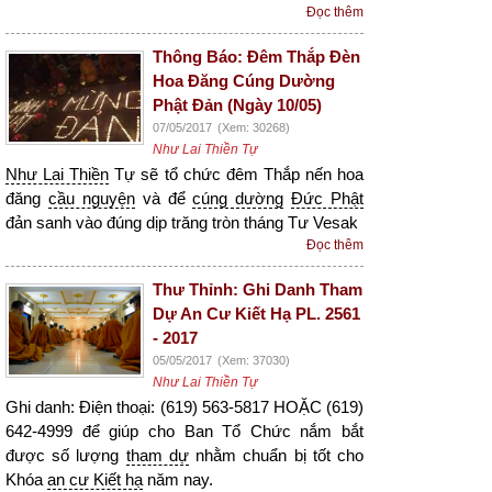
Đọc thêm
Thông Báo: Đêm Thắp Đèn
Hoa Đăng Cúng Dường
Phật Đản (Ngày 10/05)
07/05/2017
(Xem: 30268)
Như Lai Thiền Tự
Như Lai Thiền
Tự sẽ tổ chức đêm Thắp nến hoa
đăng
cầu nguyện
và để
cúng dường
Đức Phật
đản sanh vào đúng dịp trăng tròn tháng Tư Vesak
Đọc thêm
Thư Thỉnh: Ghi Danh Tham
Dự An Cư Kiết Hạ PL. 2561
- 2017
05/05/2017
(Xem: 37030)
Như Lai Thiền Tự
Ghi danh: Điện thoại: (619) 563-5817 HOẶC (619)
642-4999 để giúp cho Ban Tổ Chức nắm bắt
được số lượng
tham dự
nhằm chuẩn bị tốt cho
Khóa
an cư Kiết hạ
năm nay.