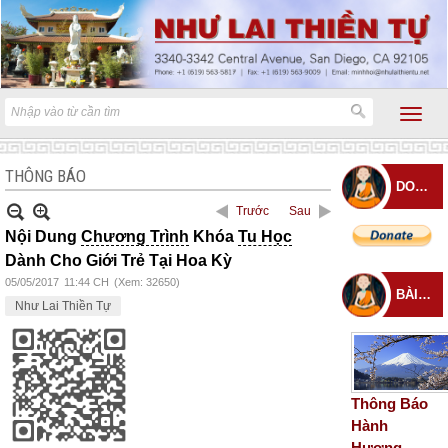
THÔNG BÁO
DONATE
Trước
Sau
Nội Dung
Chương Trình
Khóa
Tu Học
Dành Cho Giới Trẻ Tại Hoa Kỳ
05/05/2017
11:44 CH
(Xem: 32650)
BÀI ĐĂNG MỚI
Như Lai Thiền Tự
Thông Báo
Hành
Hương –