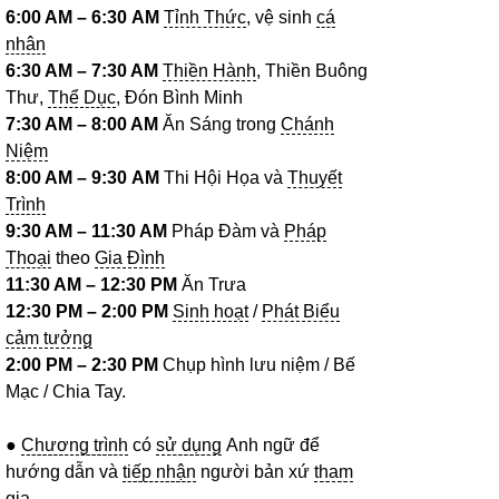
6:00 AM – 6:30
AM
Tỉnh Thức
, vệ sinh
cá
nhân
6:30 AM – 7:30 AM
Thiền Hành
, Thiền Buông
Thư,
Thể Dục
, Đón Bình Minh
7:30 AM – 8:00 AM
Ăn Sáng trong
Chánh
Niệm
8:00 AM – 9:30
AM
Thi Hội Họa và
Thuyết
Trình
9:30 AM – 11:30 AM
Pháp Đàm và
Pháp
Thoại
theo
Gia Đình
11:30 AM – 12:30 PM
Ăn Trưa
12:30 PM – 2:00 PM
Sinh hoạt
/
Phát Biểu
cảm tưởng
2:00 PM – 2:30 PM
Chụp hình lưu niệm / Bế
Mạc / Chia Tay.
●
Chương trình
có
sử dụng
Anh ngữ để
hướng dẫn và
tiếp nhận
người bản xứ
tham
gia
.