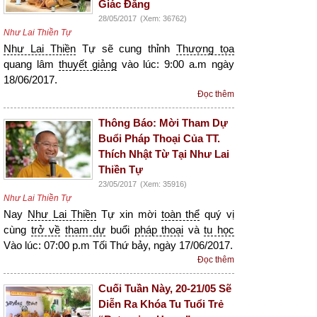
Giác Đăng
28/05/2017
(Xem: 36762)
Như Lai Thiền Tự
Như Lai Thiền
Tự sẽ cung thỉnh
Thượng tọa
quang lâm
thuyết giảng
vào lúc: 9:00 a.m ngày
18/06/2017.
Đọc thêm
Thông Báo: Mời Tham Dự
Buổi Pháp Thoại Của TT.
Thích Nhật Từ Tại Như Lai
Thiền Tự
23/05/2017
(Xem: 35916)
Như Lai Thiền Tự
Nay
Như Lai Thiền
Tự xin mời
toàn thể
quý vị
cùng
trở về
tham dự
buổi
pháp thoại
và
tu học
Vào lúc: 07:00 p.m Tối Thứ bảy, ngày 17/06/2017.
Đọc thêm
Cuối Tuần Này, 20-21/05 Sẽ
Diễn Ra Khóa Tu Tuổi Trẻ