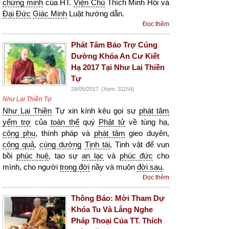
chứng minh
của HT.
Viện Chủ
Thích Minh Hồi và
Đại Đức
Giác Minh
Luật hướng dẫn.
Đọc thêm
Phát Tâm Bảo Trợ Cúng
Dường Khóa An Cư Kiết
Hạ 2017 Tại Như Lai Thiền
Tự
28/05/2017
(Xem: 31154)
Như Lai Thiền Tự
Như Lai Thiền
Tự xin kính kêu gọi sự
phát tâm
yểm trợ
của
toàn thể
quý
Phật tử
về tùng hạ,
công phu
, thính pháp và
phát tâm
gieo duyên,
công quả
,
cúng dường
Tịnh tài
, Tịnh vật để vun
bồi
phúc huệ
, tạo sự
an lạc
và
phúc đức
cho
mình, cho người
trong đời
nầy và muôn
đời sau
.
Đọc thêm
Thông Báo: Mời Tham Dự
Khóa Tu Và Lắng Nghe
Pháp Thoại Của TT. Thích