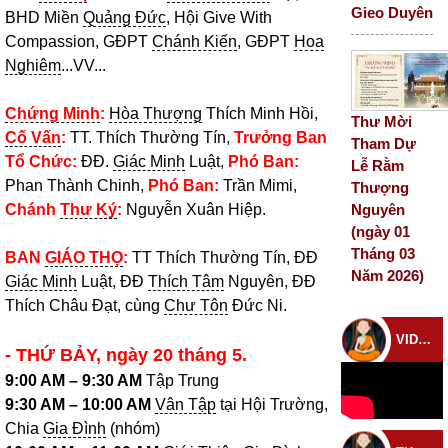
Gieo Duyên
BHD Miền
Quảng Đức
, Hội Give With
Compassion, GĐPT
Chánh Kiến
, GĐPT
Hoa
Nghiêm
...VV...
Chứng Minh
:
Hòa Thượng
Thích Minh Hồi,
Thư Mời
Cố Vấn
:
TT. Thích Thường Tín,
Trưởng Ban
Tham Dự
Tổ Chức:
ĐĐ.
Giác Minh
Luật,
Phó Ban:
Lễ Rằm
Phan Thành Chinh,
Phó Ban:
Trần Mimi,
Thượng
Nguyên
Chánh
Thư Ký
:
Nguyễn Xuân Hiệp.
(ngày 01
Tháng 03
BAN
GIÁO THỌ
:
TT Thích Thường Tín, ĐĐ
Năm 2026)
Giác Minh
Luật, ĐĐ
Thích Tâm
Nguyên, ĐĐ
Thích Châu Đạt, cùng
Chư Tôn
Đức Ni.
VIDEO CHÙA
- THỨ BẢY, ngày 20 tháng 5.
9:00 AM – 9:30 AM
Tập Trung
9:30 AM – 10:00 AM
Vân Tập
tại Hội Trường,
Chia
Gia Đình
(nhóm)