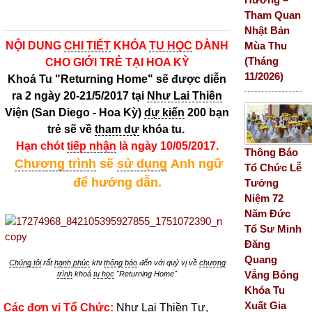
Tham Quan
Nhật Bản
Mùa Thu
NỘI DUNG
CHI TIẾT
KHÓA
TU HỌC
DÀNH
(Tháng
CHO GIỚI TRẺ TẠI HOA KỲ
11/2026)
Khoá Tu "Returning Home" sẽ được diễn
ra 2 ngày 20-21/5/2017 tại
Như Lai Thiền
Viện (San Diego - Hoa Kỳ)
dự kiến
200 bạn
trẻ sẽ về
tham dự
khóa tu.
Hạn chót
tiếp nhận
là ngày 10/05/2017.
Thông Báo
Chương trình
sẽ
sử dụng
Anh ngữ
Tổ Chức Lễ
để hướng dẫn.
Tưởng
Niệm 72
Năm Đức
Tổ Sư Minh
Đăng
Quang
Chúng tôi
rất
hạnh phúc
khi
thông báo
đến với quý vị về
chương
Vắng Bóng
trình
khoá
tu học
"Returning Home"
Khóa Tu
Xuất Gia
Các
đơn vị
Tổ Chức:
Như Lai Thiền
Tự,