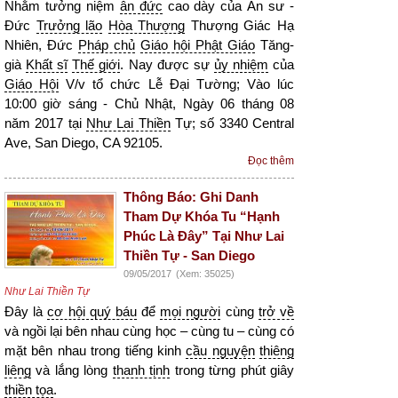
Nhằm tưởng niệm
ân đức
cao dày của Ân sư -
Đức
Trưởng lão
Hòa Thượng
Thượng Giác Hạ
Nhiên, Đức
Pháp chủ
Giáo hội Phật Giáo
Tăng-
già
Khất sĩ
Thế giới
. Nay được sự
ủy nhiệm
của
Giáo Hội
V/v tổ chức Lễ Đại Tường; Vào lúc
10:00 giờ sáng - Chủ Nhật, Ngày 06 tháng 08
năm 2017 tại
Như Lai Thiền
Tự; số 3340 Central
Ave, San Diego, CA 92105.
Đọc thêm
Thông Báo: Ghi Danh
Tham Dự Khóa Tu “Hạnh
Phúc Là Đây” Tại Như Lai
Thiền Tự - San Diego
09/05/2017
(Xem: 35025)
Như Lai Thiền Tự
Đây là
cơ hội quý báu
để
mọi người
cùng
trở về
và ngồi lại bên nhau cùng học – cùng tu – cùng có
mặt bên nhau trong tiếng kinh
cầu nguyện
thiêng
liêng
và lắng lòng
thanh tịnh
trong từng phút giây
thiền tọa
.