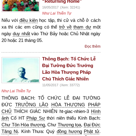
“Returning Home”
16/05/2017
(Xem: 32241)
Như Lai Thiền Tự
Nếu với
điều kiện
học tập, thi cử và chỗ ở cách
xa thì các em cũng có thể
trở về
tham dự
một
ngày
duy nhất
vào Thứ Bảy hoặc Chủ Nhật ngày
20 hoặc 21 tháng 05.
Đọc thêm
Thông Bạch: Tổ Chức Lễ
Đại Tường Đức Trưởng
Lão Hòa Thượng Pháp
Chủ Thích Giác Nhiên
11/05/2017
(Xem: 33772)
Như Lai Thiền Tự
THÔNG BẠCH: TỔ CHỨC LỄ ĐẠI TƯỜNG
ĐỨC
TRƯỞNG LÃO
HÒA THƯỢNG
PHÁP
CHỦ
THÍCH GIÁC NHIÊN ht-giac-nhien-3
Hình
ảnh
Cố HT
Pháp Sư
thời niên thiếu Kính Bạch:
Chư Tôn
Hòa thượng
, Chư
Thượng tọa
,
Đại Đức
Tăng Ni
. Kính Thưa: Quý
đồng hương
Phật tử
.