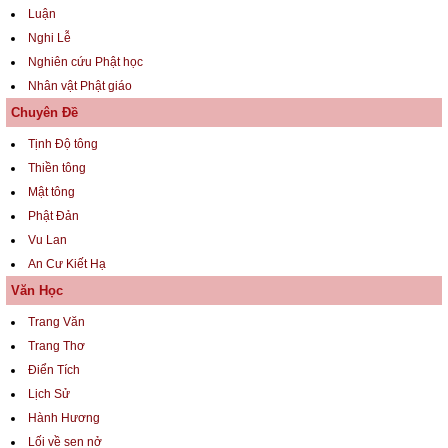
Luận
Nghi Lễ
Nghiên cứu Phật học
Nhân vật Phật giáo
Chuyên Đề
Tịnh Độ tông
Thiền tông
Mật tông
Phật Đản
Vu Lan
An Cư Kiết Hạ
Văn Học
Trang Văn
Trang Thơ
Điển Tích
Lịch Sử
Hành Hương
Lối về sen nở