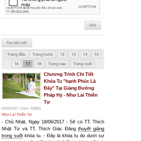
Tạo bài viết
Trang đầu
Trang trước
12
13
14
15
16
17
18
Trang sau
Trang cuối
Chương Trình Chi Tiết
Khóa Tu "hạnh Phúc Là
Đây" Tại Giảng Đường
Pháp Hỷ - Như Lai Thiền
Tự
04/06/2017
(Xem: 32686)
Như Lai Thiền Tự
- Chủ Nhật, Ngày 18/06/2017 - Sẽ có TT. Thích
Nhật Từ và TT. Thích Giác Đăng
thuyết giảng
trong suốt
khóa tu. - Đây là khóa tu do dưới sự