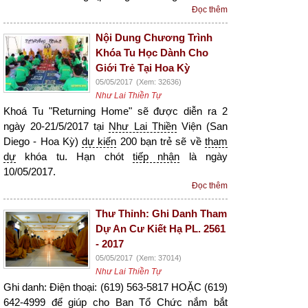
Đọc thêm
Nội Dung Chương Trình
Khóa Tu Học Dành Cho
Giới Trẻ Tại Hoa Kỳ
05/05/2017
(Xem: 32636)
Như Lai Thiền Tự
Khoá Tu "Returning Home" sẽ được diễn ra 2
ngày 20-21/5/2017 tại
Như Lai Thiền
Viện (San
Diego - Hoa Kỳ)
dự kiến
200 bạn trẻ sẽ về
tham
dự
khóa tu. Hạn chót
tiếp nhận
là ngày
10/05/2017.
Đọc thêm
Thư Thỉnh: Ghi Danh Tham
Dự An Cư Kiết Hạ PL. 2561
- 2017
05/05/2017
(Xem: 37014)
Như Lai Thiền Tự
Ghi danh: Điện thoại: (619) 563-5817 HOẶC (619)
642-4999 để giúp cho Ban Tổ Chức nắm bắt