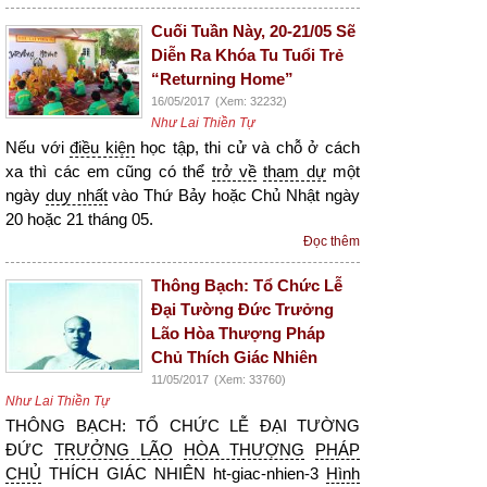
Cuối Tuần Này, 20-21/05 Sẽ
Diễn Ra Khóa Tu Tuổi Trẻ
“Returning Home”
16/05/2017
(Xem: 32232)
Như Lai Thiền Tự
Nếu với
điều kiện
học tập, thi cử và chỗ ở cách
xa thì các em cũng có thể
trở về
tham dự
một
ngày
duy nhất
vào Thứ Bảy hoặc Chủ Nhật ngày
20 hoặc 21 tháng 05.
Đọc thêm
Thông Bạch: Tổ Chức Lễ
Đại Tường Đức Trưởng
Lão Hòa Thượng Pháp
Chủ Thích Giác Nhiên
11/05/2017
(Xem: 33760)
Như Lai Thiền Tự
THÔNG BẠCH: TỔ CHỨC LỄ ĐẠI TƯỜNG
ĐỨC
TRƯỞNG LÃO
HÒA THƯỢNG
PHÁP
CHỦ
THÍCH GIÁC NHIÊN ht-giac-nhien-3
Hình