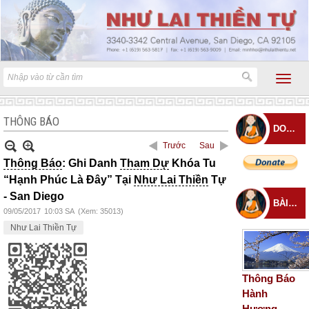
THÔNG BÁO
DONATE
Trước
Sau
Thông Báo
: Ghi Danh
Tham Dự
Khóa Tu
“Hạnh Phúc Là Đây” Tại
Như Lai Thiền
Tự
- San Diego
BÀI ĐĂNG MỚI
09/05/2017
10:03 SA
(Xem: 35013)
Như Lai Thiền Tự
Thông Báo
Hành
Hương –