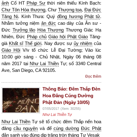
ảnh
Cố HT
Pháp Sư
thời niên thiếu Kính Bạch:
Chư Tôn
Hòa thượng
, Chư
Thượng tọa
,
Đại Đức
Tăng Ni
. Kính Thưa: Quý
đồng hương
Phật tử
.
Nhằm tưởng niệm
ân đức
cao dày của Ân sư -
Đức
Trưởng lão
Hòa Thượng
Thượng Giác Hạ
Nhiên, Đức
Pháp chủ
Giáo hội Phật Giáo
Tăng-
già
Khất sĩ
Thế giới
. Nay được sự
ủy nhiệm
của
Giáo Hội
V/v tổ chức Lễ Đại Tường; Vào lúc
10:00 giờ sáng - Chủ Nhật, Ngày 06 tháng 08
năm 2017 tại
Như Lai Thiền
Tự; số 3340 Central
Ave, San Diego, CA 92105.
Đọc thêm
Thông Báo: Đêm Thắp Đèn
Hoa Đăng Cúng Dường
Phật Đản (Ngày 10/05)
07/05/2017
(Xem: 30255)
Như Lai Thiền Tự
Như Lai Thiền
Tự sẽ tổ chức đêm Thắp nến hoa
đăng
cầu nguyện
và để
cúng dường
Đức Phật
đản sanh vào đúng dịp trăng tròn tháng Tư Vesak