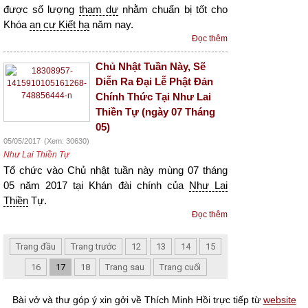
được số lượng
tham dự
nhằm chuẩn bị tốt cho
Khóa
an cư Kiết hạ
năm nay.
Đọc thêm
Chủ Nhật Tuần Này, Sẽ
Diễn Ra Đại Lễ Phật Đản
Chính Thức Tại Như Lai
Thiền Tự (ngày 07 Tháng
05)
05/05/2017
(Xem: 30630)
Như Lai Thiền Tự
Tổ chức vào Chủ nhật tuần này mùng 07 tháng
05 năm 2017 tại Khán đài chính của
Như Lai
Thiền
Tự.
Đọc thêm
Trang đầu
Trang trước
12
13
14
15
16
17
18
Trang sau
Trang cuối
Bài vở và thư góp ý xin gởi về Thích Minh Hồi trực tiếp từ
website