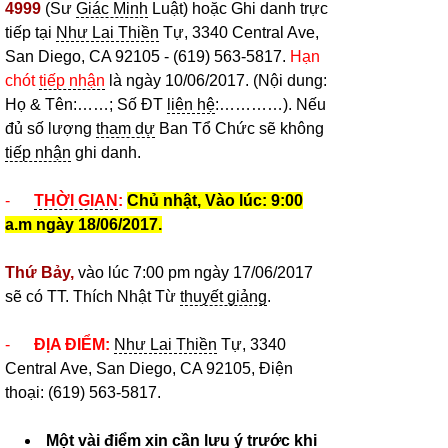
4999
(Sư
Giác Minh
Luật) hoặc Ghi danh trực
tiếp tại
Như Lai Thiền
Tự, 3340 Central Ave,
San Diego, CA 92105 - (619) 563-5817.
Hạn
chót
tiếp nhận
là ngày 10/06/2017. (Nội dung:
Họ & Tên:……; Số ĐT
liên hệ
:…………). Nếu
đủ số lượng
tham dự
Ban Tổ Chức sẽ không
tiếp nhận
ghi danh.
-
THỜI GIAN
:
Chủ nhật, Vào lúc: 9:00
a.m ngày 18/06/2017.
Thứ Bảy,
vào lúc 7:00 pm
ngày 17/06/2017
sẽ có
TT. Thích Nhật Từ
thuyết giảng
.
-
ĐỊA ĐIỂM:
Như Lai Thiền
Tự, 3340
Central Ave, San Diego, CA 92105, Điện
thoại: (619) 563-5817.
Một vài điểm xin cần
lưu ý
trước khi