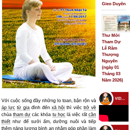
Gieo Duyên
Thư Mời
Tham Dự
Lễ Rằm
Thượng
Nguyên
(ngày 01
Tháng 03
Năm 2026)
VIDEO CHÙA
Với cuộc sống đầy những lo toan, bận rộn và
áp lực
từ gia
đình đến
xã hội
thì việc
trở về
chùa
tham dự
các khóa
tu học
là việc rất
cần
thiết
như để sưởi ấm, dưỡng nuôi và tiếp
thêm
năng lượng
bình an
nhằm góp phần làm