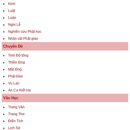
Kinh
Luật
Luận
Nghi Lễ
Nghiên cứu Phật học
Nhân vật Phật giáo
Chuyên Đề
Tịnh Độ tông
Thiền tông
Mật tông
Phật Đản
Vu Lan
An Cư Kiết Hạ
Văn Học
Trang Văn
Trang Thơ
Điển Tích
Lịch Sử