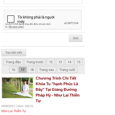
Tạo bài viết
Trang đầu
Trang trước
12
13
14
15
16
17
18
Trang sau
Trang cuối
Chương Trình Chi Tiết
Khóa Tu "hạnh Phúc Là
Đây" Tại Giảng Đường
Pháp Hỷ - Như Lai Thiền
Tự
04/06/2017
(Xem: 32672)
Như Lai Thiền Tự