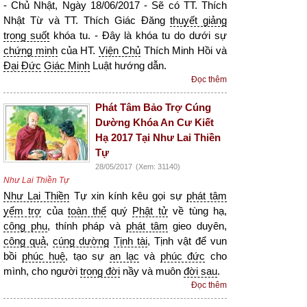
- Chủ Nhật, Ngày 18/06/2017 - Sẽ có TT. Thích
Nhật Từ và TT. Thích Giác Đăng
thuyết giảng
trong suốt
khóa tu. - Đây là khóa tu do dưới sự
chứng minh
của HT.
Viện Chủ
Thích Minh Hồi và
Đại Đức
Giác Minh
Luật hướng dẫn.
Đọc thêm
Phát Tâm Bảo Trợ Cúng
Dường Khóa An Cư Kiết
Hạ 2017 Tại Như Lai Thiền
Tự
28/05/2017
(Xem: 31140)
Như Lai Thiền Tự
Như Lai Thiền
Tự xin kính kêu gọi sự
phát tâm
yểm trợ
của
toàn thể
quý
Phật tử
về tùng hạ,
công phu
, thính pháp và
phát tâm
gieo duyên,
công quả
,
cúng dường
Tịnh tài
, Tịnh vật để vun
bồi
phúc huệ
, tạo sự
an lạc
và
phúc đức
cho
mình, cho người
trong đời
nầy và muôn
đời sau
.
Đọc thêm