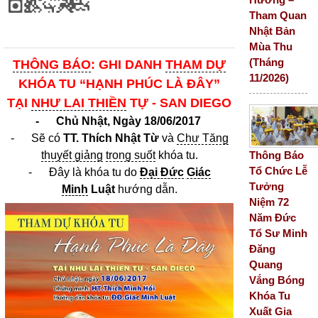
Tham Quan
Nhật Bản
Mùa Thu
(Tháng
THÔNG BÁO
: GHI DANH
THAM DỰ
11/2026)
KHÓA TU “HẠNH PHÚC LÀ ĐÂY”
TẠI
NHƯ LAI THIỀN
TỰ - SAN DIEGO
-
Chủ Nhật,
Ngày 18/06/2017
- Sẽ có
TT. Thích Nhật Từ
và
Chư Tăng
Thông Báo
thuyết giảng
trong suốt
khóa tu.
Tổ Chức Lễ
- Đây là khóa tu do
Đại Đức
Giác
Tưởng
Minh
Luật
hướng dẫn.
Niệm 72
Năm Đức
Tổ Sư Minh
Đăng
Quang
Vắng Bóng
Khóa Tu
Xuất Gia