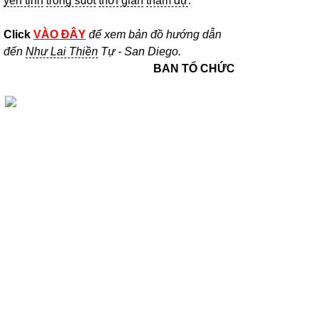
yên tịnh
trong suốt
thời gian
tham dự
.
Click
VÀO ĐÂY
để xem bản đồ hướng dẫn
đến
Như Lai Thiền
Tự - San Diego.
BAN TỔ CHỨC