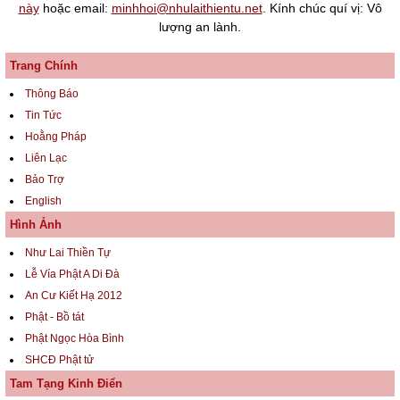
này
hoặc email:
minhhoi@nhulaithientu.net
. Kính chúc quí vị: Vô
lượng an lành.
Trang Chính
Thông Báo
Tin Tức
Hoằng Pháp
Liên Lạc
Bảo Trợ
English
Hình Ảnh
Như Lai Thiền Tự
Lễ Vía Phật A Di Đà
An Cư Kiết Hạ 2012
Phật - Bồ tát
Phật Ngọc Hòa Bình
SHCĐ Phật tử
Tam Tạng Kinh Điển