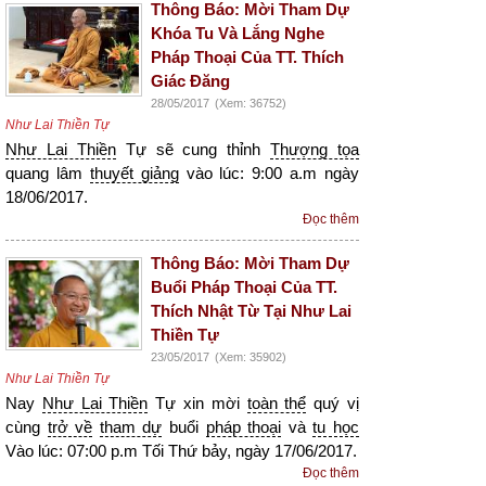
Thông Báo: Mời Tham Dự
Khóa Tu Và Lắng Nghe
Pháp Thoại Của TT. Thích
Giác Đăng
28/05/2017
(Xem: 36752)
Như Lai Thiền Tự
Như Lai Thiền
Tự sẽ cung thỉnh
Thượng tọa
quang lâm
thuyết giảng
vào lúc: 9:00 a.m ngày
18/06/2017.
Đọc thêm
Thông Báo: Mời Tham Dự
Buổi Pháp Thoại Của TT.
Thích Nhật Từ Tại Như Lai
Thiền Tự
23/05/2017
(Xem: 35902)
Như Lai Thiền Tự
Nay
Như Lai Thiền
Tự xin mời
toàn thể
quý vị
cùng
trở về
tham dự
buổi
pháp thoại
và
tu học
Vào lúc: 07:00 p.m Tối Thứ bảy, ngày 17/06/2017.
Đọc thêm