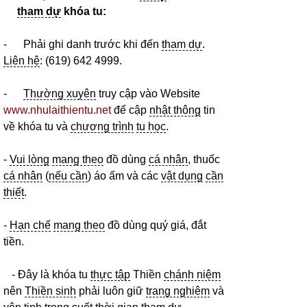
tham dự
khóa tu:
- Phải ghi danh trước khi đến
tham dự
.
Liên hệ
: (619) 642 4999.
-
Thường xuyên
truy cập vào Website
www.nhulaithientu.net
để cập
nhật thông
tin
về khóa tu và
chương trình
tu học
.
-
Vui lòng
mang theo
đồ dùng
cá nhân
, thuốc
cá nhân
(
nếu cần
) áo ấm và các
vật dụng
cần
thiết
.
-
Hạn chế
mang theo
đồ dùng quý giá, đắt
tiền.
- Đây là khóa tu
thực tập
Thiền
chánh niệm
nên
Thiền sinh
phải luôn giữ
trang nghiêm
và