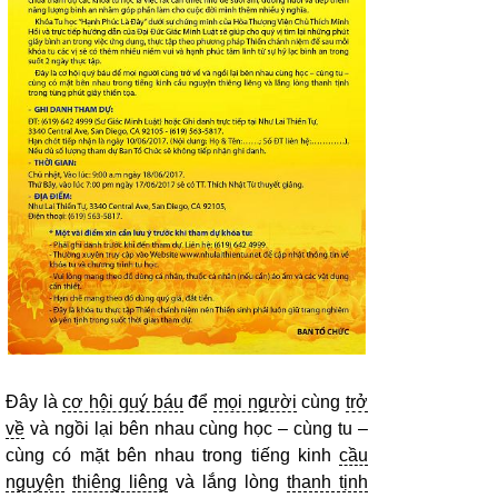
Đây là
cơ hội quý báu
để
mọi người
cùng
trở
về
và ngồi lại bên nhau cùng học – cùng tu –
cùng có mặt bên nhau trong tiếng kinh
cầu
nguyện
thiêng liêng
và lắng lòng
thanh tịnh