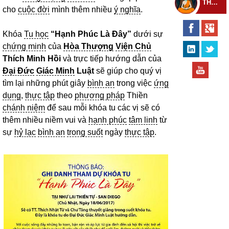
THEO DÕI THIỀN TỰ
cho
cuộc đời
mình thêm nhiều
ý nghĩa
.
Khóa
Tu học
“Hạnh Phúc Là Đây”
dưới sự
chứng minh
của
Hòa Thượng
Viện Chủ
Thích Minh Hồi
và trực tiếp hướng dẫn của
Đại Đức
Giác Minh
Luật
sẽ giúp cho quý vị
tìm lại những phút giây
bình an
trong việc
ứng
dụng
,
thực tập
theo
phương pháp
Thiền
chánh niệm
để sau mỗi khóa tu các vị sẽ có
thêm nhiều niềm vui và
hạnh phúc
tâm linh
từ
sự
hỷ lạc
bình an
trong suốt
ngày
thực tập
.