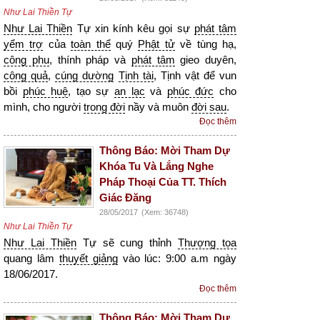
Như Lai Thiền Tự
Như Lai Thiền
Tự xin kính kêu gọi sự
phát tâm
yểm trợ
của
toàn thể
quý
Phật tử
về tùng hạ,
công phu
, thính pháp và
phát tâm
gieo duyên,
công quả
,
cúng dường
Tịnh tài
, Tịnh vật để vun
bồi
phúc huệ
, tạo sự
an lạc
và
phúc đức
cho
mình, cho người
trong đời
nầy và muôn
đời sau
.
Đọc thêm
Thông Báo: Mời Tham Dự
Khóa Tu Và Lắng Nghe
Pháp Thoại Của TT. Thích
Giác Đăng
28/05/2017
(Xem: 36748)
Như Lai Thiền Tự
Như Lai Thiền
Tự sẽ cung thỉnh
Thượng tọa
quang lâm
thuyết giảng
vào lúc: 9:00 a.m ngày
18/06/2017.
Đọc thêm
Thông Báo: Mời Tham Dự