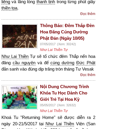
liêng
và lắng lòng
thanh tịnh
trong từng phút giây
thiền tọa
.
Đọc thêm
Thông Báo: Đêm Thắp Đèn
Hoa Đăng Cúng Dường
Phật Đản (Ngày 10/05)
07/05/2017
(Xem: 30242)
Như Lai Thiền Tự
Như Lai Thiền
Tự sẽ tổ chức đêm Thắp nến hoa
đăng
cầu nguyện
và để
cúng dường
Đức Phật
đản sanh vào đúng dịp trăng tròn tháng Tư Vesak
Đọc thêm
Nội Dung Chương Trình
Khóa Tu Học Dành Cho
Giới Trẻ Tại Hoa Kỳ
05/05/2017
(Xem: 32632)
Như Lai Thiền Tự
Khoá Tu "Returning Home" sẽ được diễn ra 2
ngày 20-21/5/2017 tại
Như Lai Thiền
Viện (San