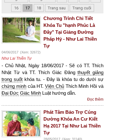
16
17
18
Trang sau
Trang cuối
Chương Trình Chi Tiết
Khóa Tu "hạnh Phúc Là
Đây" Tại Giảng Đường
Pháp Hỷ - Như Lai Thiền
Tự
04/06/2017
(Xem: 32672)
Như Lai Thiền Tự
- Chủ Nhật, Ngày 18/06/2017 - Sẽ có TT. Thích
Nhật Từ và TT. Thích Giác Đăng
thuyết giảng
trong suốt
khóa tu. - Đây là khóa tu do dưới sự
chứng minh
của HT.
Viện Chủ
Thích Minh Hồi và
Đại Đức
Giác Minh
Luật hướng dẫn.
Đọc thêm
Phát Tâm Bảo Trợ Cúng
Dường Khóa An Cư Kiết
Hạ 2017 Tại Như Lai Thiền
Tự
28/05/2017
(Xem: 31140)