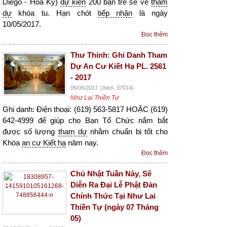
Diego - Hoa Kỳ)
dự kiến
200 bạn trẻ sẽ về
tham
dự
khóa tu. Hạn chót
tiếp nhận
là ngày
10/05/2017.
Đọc thêm
Thư Thỉnh: Ghi Danh Tham
Dự An Cư Kiết Hạ PL. 2561
- 2017
05/05/2017
(Xem: 37014)
Như Lai Thiền Tự
Ghi danh: Điện thoại: (619) 563-5817 HOẶC (619)
642-4999 để giúp cho Ban Tổ Chức nắm bắt
được số lượng
tham dự
nhằm chuẩn bị tốt cho
Khóa
an cư Kiết hạ
năm nay.
Đọc thêm
Chủ Nhật Tuần Này, Sẽ
Diễn Ra Đại Lễ Phật Đản
Chính Thức Tại Như Lai
Thiền Tự (ngày 07 Tháng
05)