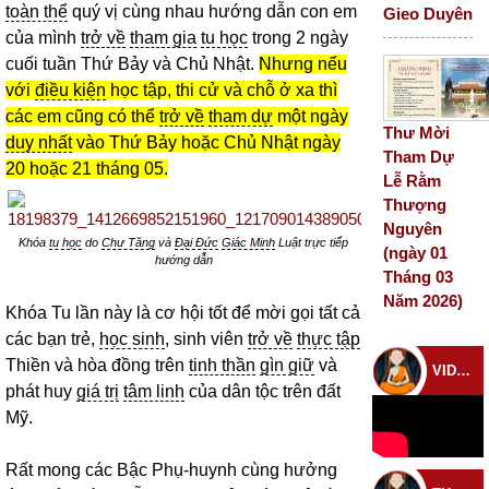
toàn thể
quý vị cùng nhau hướng dẫn con em
Gieo Duyên
của mình
trở về
tham gia
tu học
trong 2 ngày
cuối tuần Thứ Bảy và Chủ Nhật.
Nhưng nếu
với
điều kiện
học tập, thi cử và chỗ ở xa thì
các em cũng có thể
trở về
tham dự
một ngày
Thư Mời
duy nhất
vào Thứ Bảy hoặc Chủ Nhật ngày
Tham Dự
20 hoặc 21 tháng 05.
Lễ Rằm
Thượng
Nguyên
Khóa
tu học
do
Chư Tăng
và
Đại Đức
Giác Minh
Luật trực tiếp
(ngày 01
hướng dẫn
Tháng 03
Năm 2026)
Khóa Tu lần này là cơ hội tốt để mời gọi tất cả
các bạn trẻ,
học sinh
, sinh viên
trở về
thực tập
Thiền và hòa đồng trên
tinh thần
gìn giữ
và
VIDEO CHÙA
phát huy
giá trị
tâm linh
của dân tộc trên đất
Mỹ.
Rất mong các Bậc Phụ-huynh cùng hưởng