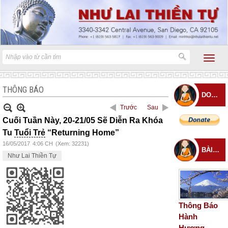
THÔNG BÁO
DONATE
Trước
Sau
Cuối Tuần Này, 20-21/05 Sẽ Diễn Ra Khóa
Tu
Tuổi Trẻ
“Returning Home”
16/05/2017
4:06 CH
(Xem: 32231)
BÀI ĐĂNG MỚI
Như Lai Thiền Tự
Thông Báo
Hành
Hương –