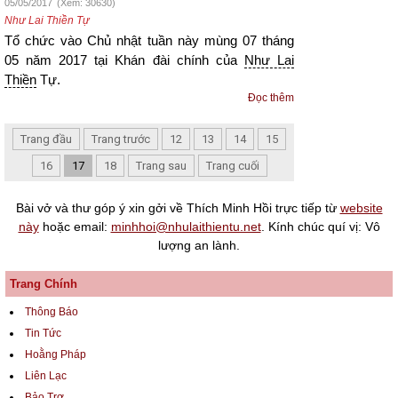
05/05/2017
(Xem: 30630)
Như Lai Thiền Tự
Tổ chức vào Chủ nhật tuần này mùng 07 tháng
05 năm 2017 tại Khán đài chính của
Như Lai
Thiền
Tự.
Đọc thêm
Trang đầu
Trang trước
12
13
14
15
16
17
18
Trang sau
Trang cuối
Bài vở và thư góp ý xin gởi về Thích Minh Hồi trực tiếp từ
website
này
hoặc email:
minhhoi@nhulaithientu.net
. Kính chúc quí vị: Vô
lượng an lành.
Trang Chính
Thông Báo
Tin Tức
Hoằng Pháp
Liên Lạc
Bảo Trợ