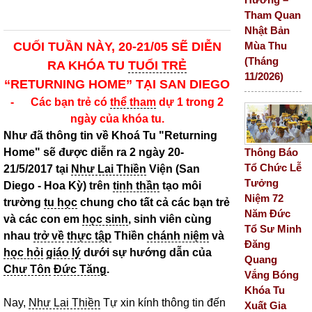
Tham Quan
Nhật Bản
Mùa Thu
CUỐI TUẦN NÀY, 20-21/05 SẼ DIỄN
(Tháng
RA KHÓA TU
TUỔI TRẺ
11/2026)
“RETURNING HOME”
TẠI SAN DIEGO
- Các bạn trẻ có
thể tham
dự 1 trong 2
ngày của khóa tu.
Như đã thông tin về Khoá Tu "Returning
Thông Báo
Home" sẽ được diễn ra 2 ngày 20-
Tổ Chức Lễ
21/5/2017 tại
Như Lai Thiền
Viện (San
Tưởng
Diego - Hoa Kỳ) trên
tinh thần
tạo môi
Niệm 72
trường
tu học
chung cho tất cả các bạn trẻ
Năm Đức
và các con em
học sinh
, sinh viên cùng
Tổ Sư Minh
nhau
trở về
thực tập
Thiền
chánh niệm
và
Đăng
học hỏi
giáo lý
dưới sự hướng dẫn của
Quang
Chư Tôn
Đức Tăng
.
Vắng Bóng
Khóa Tu
Nay,
Như Lai Thiền
Tự xin kính thông tin đến
Xuất Gia