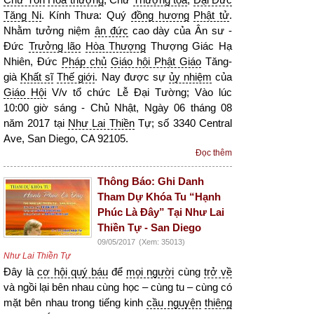
Tăng Ni
. Kính Thưa: Quý
đồng hương
Phật tử
.
Nhằm tưởng niệm
ân đức
cao dày của Ân sư -
Đức
Trưởng lão
Hòa Thượng
Thượng Giác Hạ
Nhiên, Đức
Pháp chủ
Giáo hội Phật Giáo
Tăng-
già
Khất sĩ
Thế giới
. Nay được sự
ủy nhiệm
của
Giáo Hội
V/v tổ chức Lễ Đại Tường; Vào lúc
10:00 giờ sáng - Chủ Nhật, Ngày 06 tháng 08
năm 2017 tại
Như Lai Thiền
Tự; số 3340 Central
Ave, San Diego, CA 92105.
Đọc thêm
Thông Báo: Ghi Danh
Tham Dự Khóa Tu “Hạnh
Phúc Là Đây” Tại Như Lai
Thiền Tự - San Diego
09/05/2017
(Xem: 35013)
Như Lai Thiền Tự
Đây là
cơ hội quý báu
để
mọi người
cùng
trở về
và ngồi lại bên nhau cùng học – cùng tu – cùng có
mặt bên nhau trong tiếng kinh
cầu nguyện
thiêng