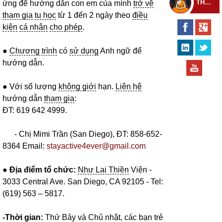
THEO DÕI THIỀN TỰ
ứng để hướng dẫn con em của mình
trở về
tham gia
tu học
từ 1 đến 2 ngày theo
điều
kiện
cá nhân
cho phép
.
●
Chương trình
có
sử dụng
Anh ngữ để
hướng dẫn.
● Với số lượng
không giới
hạn.
Liên hệ
hướng dẫn
tham gia
:
ĐT: 619 642 4999.
- Chị Mimi Trần (San Diego), ĐT: 858-652-
8364 Email:
stayactive4ever@gmail.com
● Địa điểm tổ chức:
Như Lai Thiền
Viện -
3033 Central Ave. San Diego, CA 92105 - Tel:
(619) 563 – 5817.
-Thời gian:
Thứ Bảy và Chủ nhật, các bạn trẻ