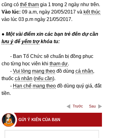
cũng có
thể tham
gia 1 trong 2 ngày như trên.
Vào lúc:
09 a.m, ngày 20/05/2017 và
kết thúc
vào lúc 03 p.m ngày 21/05/2017.
● Một vài điểm xin các bạn trẻ đến dự cần
lưu ý
để
yểm trợ
khóa tu:
- Ban Tổ Chức sẽ chuẩn bị đồng phục
cho từng học viên khi
tham dự
.
-
Vui lòng
mang theo
đồ dùng
cá nhân
,
thuốc
cá nhân
(
nếu cần
).
-
Hạn chế
mang theo
đồ dùng quý giá, đắt
tiền.
Trước
Sau
GỬI Ý KIẾN CỦA BẠN