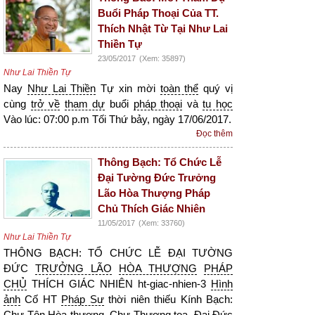
Buổi Pháp Thoại Của TT.
Thích Nhật Từ Tại Như Lai
Thiền Tự
23/05/2017
(Xem: 35897)
Như Lai Thiền Tự
Nay
Như Lai Thiền
Tự xin mời
toàn thể
quý vị
cùng
trở về
tham dự
buổi
pháp thoại
và
tu học
Vào lúc: 07:00 p.m Tối Thứ bảy, ngày 17/06/2017.
Đọc thêm
Thông Bạch: Tổ Chức Lễ
Đại Tường Đức Trưởng
Lão Hòa Thượng Pháp
Chủ Thích Giác Nhiên
11/05/2017
(Xem: 33760)
Như Lai Thiền Tự
THÔNG BẠCH: TỔ CHỨC LỄ ĐẠI TƯỜNG
ĐỨC
TRƯỞNG LÃO
HÒA THƯỢNG
PHÁP
CHỦ
THÍCH GIÁC NHIÊN ht-giac-nhien-3
Hình
ảnh
Cố HT
Pháp Sư
thời niên thiếu Kính Bạch:
Chư Tôn
Hòa thượng
, Chư
Thượng tọa
,
Đại Đức