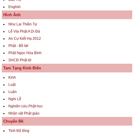
English
Hình Ảnh
Như Lai Thiền Tự
Lễ Vía Phật A Di Đà
An Cư Kiết Hạ 2012
Phật - Bồ tát
Phật Ngọc Hòa Bình
SHCĐ Phật tử
Tam Tạng Kinh Điển
Kinh
Luật
Luận
Nghi Lễ
Nghiên cứu Phật học
Nhân vật Phật giáo
Chuyên Đề
Tịnh Độ tông