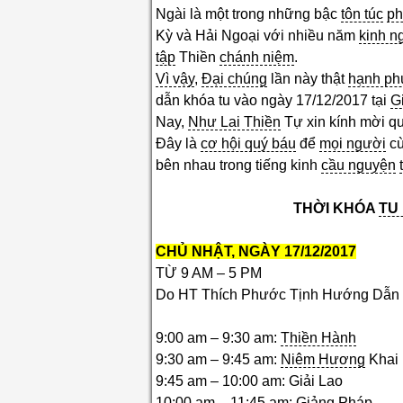
Ngài là một trong những bậc
tôn túc
ph
Kỳ và Hải Ngoại với nhiều năm
kinh n
tập
Thiền
chánh niệm
.
Vì vậy
,
Đại chúng
lần này thật
hạnh ph
dẫn khóa tu vào ngày 17/12/2017 tại
G
Nay,
Như Lai Thiền
Tự xin kính mời qu
Đây là
cơ hội quý báu
để
mọi người
c
bên nhau trong tiếng kinh
cầu nguyện
THỜI KHÓA
TU
CHỦ NHẬT, NGÀY 17/12/2017
TỪ 9 AM – 5 PM
Do HT Thích Phước Tịnh Hướng Dẫn
9:00 am – 9:30 am:
Thiền Hành
9:30 am – 9:45 am:
Niêm Hương
Khai
9:45 am – 10:00 am: Giải Lao
10:00 am – 11:45 am:
Giảng Pháp