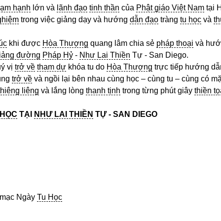
ạm hạnh
lớn và
lãnh đạo
tinh thần
của
Phật giáo Việt Nam
tại 
ghiệm
trong việc giảng dạy và hướng
dẫn đạo
tràng
tu học
và
t
úc
khi được
Hòa Thượng
quang lâm chia sẻ
pháp thoại
và hướ
iảng đường
Pháp Hỷ
-
Như Lai Thiền
Tự - San Diego.
ý vị
trở về
tham dự
khóa tu do
Hòa Thượng
trực tiếp hướng dẫ
ùng
trở về
và ngồi lại bên nhau cùng học – cùng tu – cùng có mặ
thiêng liêng
và lắng lòng
thanh tịnh
trong từng phút giây
thiền t
 HỌC
TẠI
NHƯ LAI THIỀN
TỰ - SAN DIEGO
 mạc Ngày
Tu Học