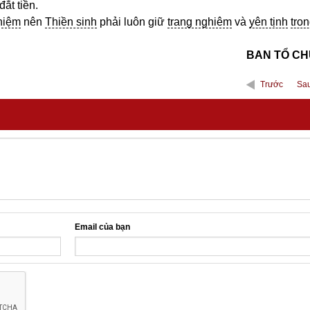
ắt tiền.
niệm
nên
Thiền sinh
phải luôn giữ
trang nghiêm
và
yên tịnh
tro
BAN TỔ C
Trước
Sa
Email của bạn