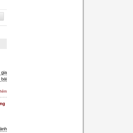
 gia
 bái
thêm
óng
ành