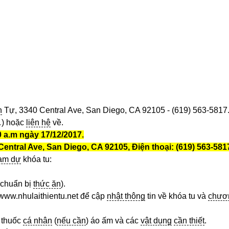
n
Tự, 3340 Central Ave, San Diego, CA 92105 - (619) 563-5817
 hoặc
liên hệ
về.
0 a.m ngày 17/12/2017.
entral Ave, San Diego, CA 92105, Điện thoại: (619) 563-581
am dự
khóa tu:
 chuẩn bị
thức ăn
).
www.nhulaithientu.net để cập
nhật thông
tin về khóa tu và
chươ
, thuốc
cá nhân
(
nếu cần
) áo ấm và các
vật dụng
cần thiết
.