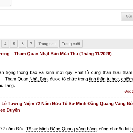
4
5
6
7
Trang sau
Trang cuối
ơng – Tham Quan Nhật Bản Mùa Thu (Tháng 11/2026)
rân trọng
thông báo
và kính mời quý
Phật tử
cùng
thân hữu
tham
g
– Tham Quan
Nhật Bản
, được tổ chức trong
tinh thần
tu học
,
chiêm
hù Tang
.
Đọc 
 Lễ Tưởng Niệm 72 Năm Đức Tổ Sư Minh Đăng Quang Vắng B
ieo Duyên
72 năm Đức
Tổ sư
Minh Đăng Quang
vắng bóng
, cũng như ôn lại
h