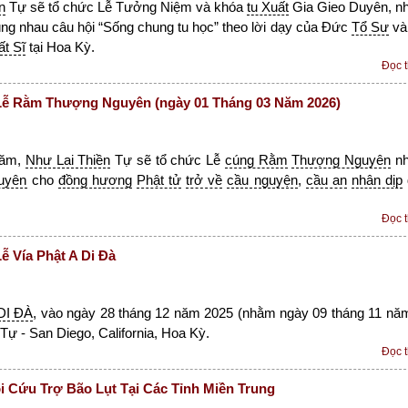
n
Tự sẽ tổ chức Lễ Tưởng Niệm và khóa
tu Xuất
Gia Gieo Duyên, n
ng nhau câu hội “Sống chung tu học” theo lời dạy của Đức
Tổ Sư
v
ất Sĩ
tại Hoa Kỳ.
Đọc 
ễ Rằm Thượng Nguyên (ngày 01 Tháng 03 Năm 2026)
năm,
Như Lai Thiền
Tự sẽ tổ chức Lễ
cúng Rằm
Thượng Nguyên
n
uyên
cho
đồng hương
Phật tử
trở về
cầu nguyện
,
cầu an
nhân dịp
Đọc 
 Vía Phật A Di Đà
DI ĐÀ
, vào ngày 28 tháng 12 năm 2025 (nhằm ngày 09 tháng 11 nă
Tự - San Diego, California, Hoa Kỳ.
Đọc 
 Cứu Trợ Bão Lụt Tại Các Tỉnh Miền Trung