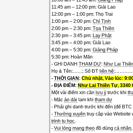
11:45 am – 12:00 pm: Giải Lao
12:00 pm – 1:00 pm: Thọ Trai
1:00 pm – 2:00 pm:
Chỉ Tịnh
2:00 pm – 2:30 pm:
Tọa Thiền
2:30 pm – 3:45 pm:
Lạy Phật
3:45 pm – 4:00 pm: Giải Lao
4:00 pm – 5:30 pm:
Giảng Pháp
5:30 pm: Hoàn Mãn
- GHI DANH
THAM DỰ
:
Như Lai Thiề
Họ & Tên:……; Số ĐT
liên hệ
:…………)
-
THỜI GIAN
:
Chủ nhật, Vào lúc: 9:0
- ĐỊA ĐIỂM:
Như Lai Thiền
Tự, 3340 C
Một vài điểm xin cần
lưu ý
trước khi
th
- Mặc
áo dài
lam khi
tham dự
- Phải ghi danh trước khi đến (để BTC
-
Thường xuyên
truy cập vào Website 
trình
tu học
.
-
Vui lòng
mang theo
đồ dùng
cá nhân