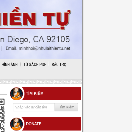
HÌNH ẢNH
TỦ SÁCH PDF
BẢO TRỢ
TÌM KIẾM
DONATE