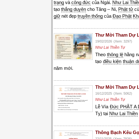
trạng
và
công đức
của Ngài.
Như Lai Thiề
tạo
thắng duyên
cho Tăng – Ni,
Phật tử
cù
giữ
nét đẹp
truyền thống
của
Đạo Phật
Kh
Thư Mời Tham Dự L
19/02/2026
(Xem: 3297)
Như Lai Thiền Tự
Theo
thông lệ
hằng 
tạo
điều kiện
thuận d
năm mới.
Thư Mời Tham Dự Lễ
16/12/2025
(Xem: 5062)
Như Lai Thiền Tự
Lễ Vía
Đức PHẬT
A 
Tỵ) tại
Như Lai Thiền
Thông Bạch Kêu Gọi
22/11/2025
(Xem: 7926)