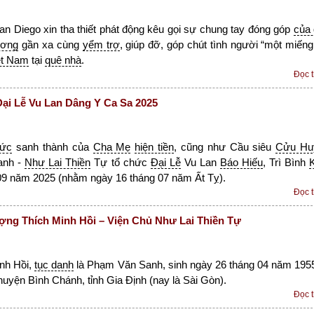
n Diego xin tha thiết phát động kêu gọi sự chung tay đóng góp
của
ương
gần xa cùng
yểm trợ
, giúp đỡ, góp chút tình người “một miếng
ệt Nam
tại
quê nhà
.
Đọc 
i Lễ Vu Lan Dâng Y Ca Sa 2025
đức
sanh thành của
Cha Mẹ
hiện tiền
, cũng như Cầu siêu
Cửu Hu
anh -
Như Lai Thiền
Tự tổ chức
Đại Lễ
Vu Lan
Báo Hiếu
, Trì Bình
 09 năm 2025 (nhằm ngày 16 tháng 07 năm Ất Tỵ).
Đọc 
ợng Thích Minh Hồi – Viện Chủ Như Lai Thiền Tự
nh Hồi,
tục danh
là Phạm Văn Sanh, sinh ngày 26 tháng 04 năm 1955
 huyện Bình Chánh, tỉnh Gia Định (nay là Sài Gòn).
Đọc 