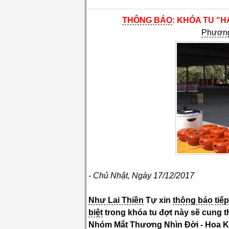
THÔNG BÁO
: KHÓA TU "H
Phươn
- Chủ Nhật, Ngày 17/12/2017
Như Lai Thiền
Tự xin
thông báo
tiế
biệt
trong khóa tu đợt này sẽ cung t
Nhóm Mắt Thương Nhìn Đời - Hoa K