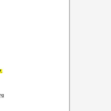
.
7.
ng