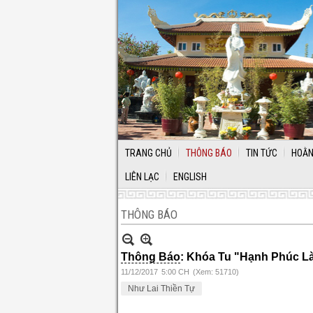
TRANG CHỦ
THÔNG BÁO
TIN TỨC
HOẰN
LIÊN LẠC
ENGLISH
THÔNG BÁO
Thông Báo
: Khóa Tu "Hạnh Phúc Là
11/12/2017
5:00 CH
(Xem: 51710)
Như Lai Thiền Tự