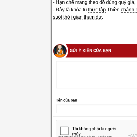
-
Hạn chế
mang theo
đồ dùng quý giá, đ
- Đây là khóa tu
thực tập
Thiền
chánh 
suốt
thời gian
tham dự
.
GỬI Ý KIẾN CỦA BẠN
Tên của bạn