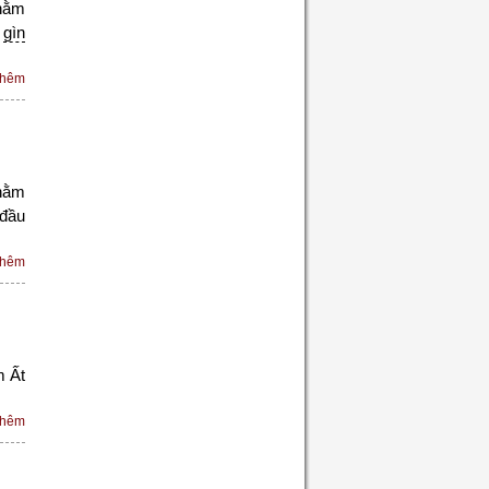
hằm
à
gìn
thêm
hằm
đầu
thêm
m Ất
thêm