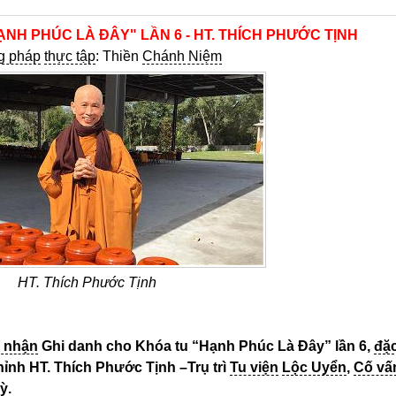
ẠNH PHÚC LÀ ĐÂY" LẦN 6 - HT. THÍCH PHƯỚC TỊNH
g pháp
thực tập
: Thiền
Chánh Niệm
HT. Thích Phước Tịnh
p nhận
Ghi danh cho Khóa tu “Hạnh Phúc Là Đây” lần 6,
đặ
hỉnh HT. Thích Phước Tịnh –Trụ trì
Tu viện
Lộc Uyển
,
Cố vấ
ỳ.