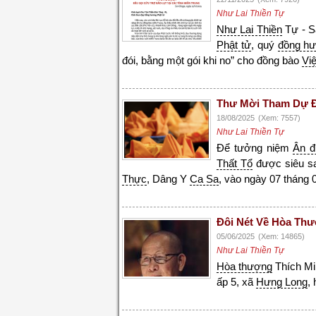
Như Lai Thiền Tự
Như Lai Thiền
Tự - Sa
Phật tử
, quý
đồng h
đói, bằng một gói khi no” cho đồng bào
Vi
Thư Mời Tham Dự Đạ
18/08/2025
(Xem: 7557)
Như Lai Thiền Tự
Để tưởng niệm
Ân 
Thất Tổ
được siêu s
Thực
, Dâng Y
Ca Sa
, vào ngày 07 tháng
Đôi Nét Về Hòa Thư
05/06/2025
(Xem: 14865)
Như Lai Thiền Tự
Hòa thượng
Thích Mi
ấp 5, xã
Hưng Long
,