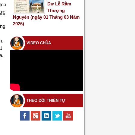
Dự Lễ Rằm
Hoa
Thượng
hực
Nguyên (ngày 01 Tháng 03 Năm
2026)
ng
n.
VIDEO CHÙA
t
ọa
.
THEO DÕI THIỀN TỰ