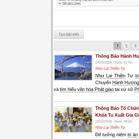
Tạo bài viết
1
2
3
Thông Báo Hành Hư
14/03/2026
(Xem: 4174)
Như Lai Thiền Tự
Như Lai Thiền
Tự
t
Chuyến
Hành Hươn
và
tìm hiểu
văn hóa
Phật giáo
tại xứ sở
P
Thông Báo Tổ Chức
Khóa Tu Xuất Gia G
19/02/2026
(Xem: 4816)
Như Lai Thiền Tự
Để tưởng niệm
tri ân