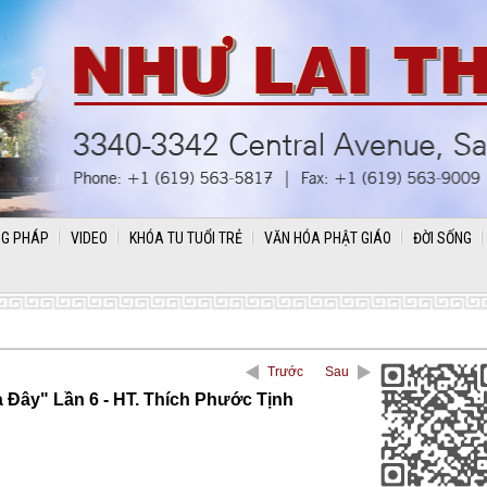
G PHÁP
VIDEO
KHÓA TU TUỔI TRẺ
VĂN HÓA PHẬT GIÁO
ĐỜI SỐNG
Trước
Sau
 Đây" Lần 6 - HT. Thích Phước Tịnh