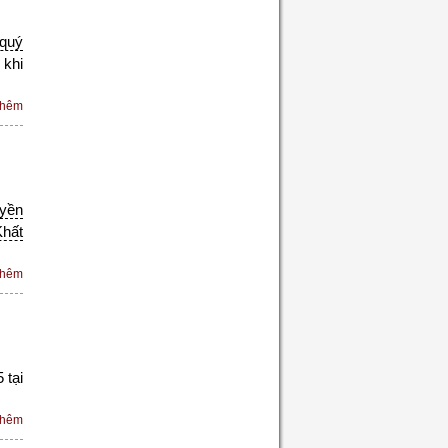
 quý
 khi
thêm
yền
Khất
thêm
 tại
thêm