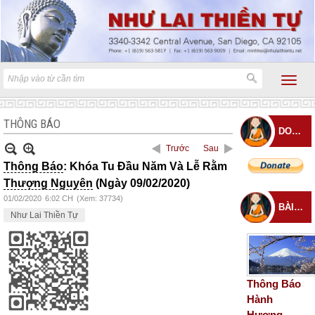
THÔNG BÁO
DONATE
Trước
Sau
Thông Báo
: Khóa Tu Đầu Năm Và Lễ Rằm
Thượng Nguyên
(Ngày 09/02/2020)
01/02/2020
6:02 CH
(Xem: 37734)
BÀI ĐĂNG MỚI
Như Lai Thiền Tự
Thông Báo
Hành
Hương –