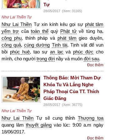
Tự
28/05/2017
(Xem: 31165)
Như Lai Thiền Tự
Như Lai Thiền
Tự xin kính kêu gọi sự
phát tâm
yểm trợ
của
toàn thể
quý
Phật tử
về tùng hạ,
công phu
, thính pháp và
phát tâm
gieo duyên,
công quả
,
cúng dường
Tịnh tài
, Tịnh vật để vun
bồi
phúc huệ
, tạo sự
an lạc
và
phúc đức
cho
mình, cho người
trong đời
nầy và muôn
đời sau
.
Đọc thêm
Thông Báo: Mời Tham Dự
Khóa Tu Và Lắng Nghe
Pháp Thoại Của TT. Thích
Giác Đăng
28/05/2017
(Xem: 36775)
Như Lai Thiền Tự
Như Lai Thiền
Tự sẽ cung thỉnh
Thượng tọa
quang lâm
thuyết giảng
vào lúc: 9:00 a.m ngày
18/06/2017.
Đọc thêm