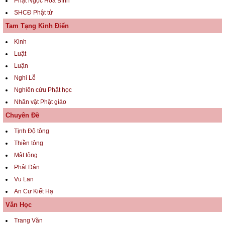
Phật Ngọc Hòa Bình
SHCĐ Phật tử
Tam Tạng Kinh Điển
Kinh
Luật
Luận
Nghi Lễ
Nghiên cứu Phật học
Nhân vật Phật giáo
Chuyên Đề
Tịnh Độ tông
Thiền tông
Mật tông
Phật Đản
Vu Lan
An Cư Kiết Hạ
Văn Học
Trang Văn