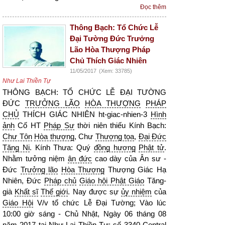
Đọc thêm
Thông Bạch: Tổ Chức Lễ
Đại Tường Đức Trưởng
Lão Hòa Thượng Pháp
Chủ Thích Giác Nhiên
11/05/2017
(Xem: 33785)
Như Lai Thiền Tự
THÔNG BẠCH: TỔ CHỨC LỄ ĐẠI TƯỜNG
ĐỨC
TRƯỞNG LÃO
HÒA THƯỢNG
PHÁP
CHỦ
THÍCH GIÁC NHIÊN ht-giac-nhien-3
Hình
ảnh
Cố HT
Pháp Sư
thời niên thiếu Kính Bạch:
Chư Tôn
Hòa thượng
, Chư
Thượng tọa
,
Đại Đức
Tăng Ni
. Kính Thưa: Quý
đồng hương
Phật tử
.
Nhằm tưởng niệm
ân đức
cao dày của Ân sư -
Đức
Trưởng lão
Hòa Thượng
Thượng Giác Hạ
Nhiên, Đức
Pháp chủ
Giáo hội Phật Giáo
Tăng-
già
Khất sĩ
Thế giới
. Nay được sự
ủy nhiệm
của
Giáo Hội
V/v tổ chức Lễ Đại Tường; Vào lúc
10:00 giờ sáng - Chủ Nhật, Ngày 06 tháng 08
năm 2017 tại
Như Lai Thiền
Tự; số 3340 Central