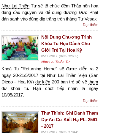
Như Lai Thiền
Tự sẽ tổ chức đêm Thắp nến hoa
đăng
cầu nguyện
và để
cúng dường
Đức Phật
đản sanh vào đúng dịp trăng tròn tháng Tư Vesak
Đọc thêm
Nội Dung Chương Trình
Khóa Tu Học Dành Cho
Giới Trẻ Tại Hoa Kỳ
05/05/2017
(Xem: 32665)
Như Lai Thiền Tự
Khoá Tu "Returning Home" sẽ được diễn ra 2
ngày 20-21/5/2017 tại
Như Lai Thiền
Viện (San
Diego - Hoa Kỳ)
dự kiến
200 bạn trẻ sẽ về
tham
dự
khóa tu. Hạn chót
tiếp nhận
là ngày
10/05/2017.
Đọc thêm
Thư Thỉnh: Ghi Danh Tham
Dự An Cư Kiết Hạ PL. 2561
- 2017
05/05/2017
(Xem: 37044)