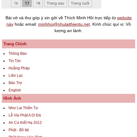
16
17
18
Trang sau
Trang cuối
Bài vở và thư góp ý xin gởi về Thích Minh Hồi trực tiếp từ
website
này
hoặc email:
minhhoi@nhulaithientu.net
. Kính chúc quí vị: Vô
lượng an lành.
Trang Chính
Thông Báo
Tin Tức
Hoằng Pháp
Liên Lạc
Bảo Trợ
English
Hình Ảnh
Như Lai Thiền Tự
Lễ Vía Phật A Di Đà
An Cư Kiết Hạ 2012
Phật - Bồ tát