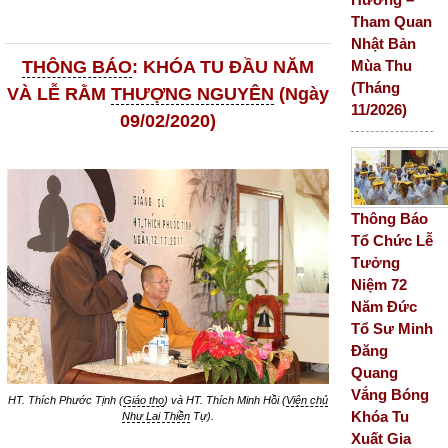
Tham Quan
Nhật Bản
Mùa Thu
THÔNG BÁO
: KHÓA TU ĐẦU NĂM
(Tháng
VÀ LỄ RẰM
THƯỢNG NGUYÊN
(Ngày
11/2026)
09/02/2020)
Thông Báo
Tổ Chức Lễ
Tưởng
Niệm 72
Năm Đức
Tổ Sư Minh
Đăng
Quang
Vắng Bóng
HT. Thích Phước Tịnh (
Giáo thọ
) và HT. Thích Minh Hồi (
Viện chủ
Khóa Tu
Như Lai Thiền
Tự).
Xuất Gia