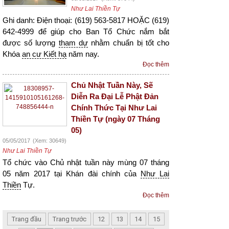
Như Lai Thiền Tự
Ghi danh: Điện thoại: (619) 563-5817 HOẶC (619)
642-4999 để giúp cho Ban Tổ Chức nắm bắt
được số lượng
tham dự
nhằm chuẩn bị tốt cho
Khóa
an cư Kiết hạ
năm nay.
Đọc thêm
Chủ Nhật Tuần Này, Sẽ
Diễn Ra Đại Lễ Phật Đản
Chính Thức Tại Như Lai
Thiền Tự (ngày 07 Tháng
05)
05/05/2017
(Xem: 30649)
Như Lai Thiền Tự
Tổ chức vào Chủ nhật tuần này mùng 07 tháng
05 năm 2017 tại Khán đài chính của
Như Lai
Thiền
Tự.
Đọc thêm
Trang đầu
Trang trước
12
13
14
15