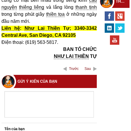
cùng có mặt bên nhau trong tiếng kinh
cầu
THEO DÕI THIỀN TỰ
nguyện
thiêng liêng
và lắng lòng
thanh tịnh
trong từng phút giây
thiền tọa
ở những ngày
đầu năm mới.
Liên hệ
:
Như Lai Thiền
Tự; 3340-3342
Central Ave, San Diego, CA 92105
Điện thoại: (619) 563-5817.
BAN TỔ CHỨC
NHƯ LAI THIỀN
TỰ
Trước
Sau
GỬI Ý KIẾN CỦA BẠN
Tên của bạn