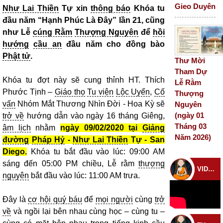
Gieo Duyên
Như Lai Thiền
Tự xin
thông báo
Khóa tu
đầu năm “Hạnh Phúc Là Đây” lần 21, cũng
như Lễ
cúng Rằm
Thượng Nguyên
để
hồi
hướng
cầu an
đầu năm cho đồng bào
Phật tử
.
Thư Mời
Tham Dự
Khóa tu đợt này sẽ cung thỉnh HT. Thích
Lễ Rằm
Phước Tịnh –
Giáo thọ
Tu viện
Lộc Uyển
,
Cố
Thượng
vấn
Nhóm Mắt Thương Nhìn Đời - Hoa Kỳ sẽ
Nguyên
(ngày 01
trở về
hướng dẫn vào ngày 16 tháng Giêng,
Tháng 03
âm lịch
nhằm
ngày 09/02/2020 tại
Giảng
Năm 2026)
đường
Pháp Hỷ
-
Như Lai Thiền
Tự - San
Diego.
Khóa tu bắt đầu vào lúc: 09:00 AM
sáng đến 05:00 PM chiều, Lễ rằm
thượng
VIDEO CHÙA
nguyên
bắt đầu vào lúc: 11:00 AM trưa.
Đây là
cơ hội quý báu
để
mọi người
cùng
trở
về
và ngồi lại bên nhau cùng học – cùng tu –