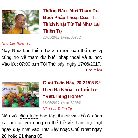
Thông Báo: Mời Tham Dự
Buổi Pháp Thoại Của TT.
Thích Nhật Từ Tại Như Lai
Thiền Tự
23/05/2017
(Xem: 35931)
Như Lai Thiền Tự
Nay
Như Lai Thiền
Tự xin mời
toàn thể
quý vị
cùng
trở về
tham dự
buổi
pháp thoại
và
tu học
Vào lúc: 07:00 p.m Tối Thứ bảy, ngày 17/06/2017.
Đọc thêm
Cuối Tuần Này, 20-21/05 Sẽ
Diễn Ra Khóa Tu Tuổi Trẻ
“Returning Home”
16/05/2017
(Xem: 32250)
Như Lai Thiền Tự
Nếu với
điều kiện
học tập, thi cử và chỗ ở cách
xa thì các em cũng có thể
trở về
tham dự
một
ngày
duy nhất
vào Thứ Bảy hoặc Chủ Nhật ngày
20 hoặc 21 tháng 05.