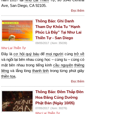
Ave, San Diego, CA 92105.
Đọc thêm
Thông Báo: Ghi Danh
Tham Dự Khóa Tu “Hạnh
Phúc Là Đây” Tại Như Lai
Thiền Tự - San Diego
09/05/2017
(Xem: 35039)
Như Lai Thiền Tự
Đây là
cơ hội quý báu
để
mọi người
cùng
trở về
và ngồi lại bên nhau cùng học – cùng tu – cùng có
mặt bên nhau trong tiếng kinh
cầu nguyện
thiêng
liêng
và lắng lòng
thanh tịnh
trong từng phút giây
thiền tọa
.
Đọc thêm
Thông Báo: Đêm Thắp Đèn
Hoa Đăng Cúng Dường
Phật Đản (Ngày 10/05)
07/05/2017
(Xem: 30276)
Như Lai Thiền Tự