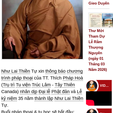
Gieo Duyên
Thư Mời
Tham Dự
Lễ Rằm
Thượng
Nguyên
(ngày 01
Tháng 03
Năm 2026)
Như Lai Thiền
Tự xin
thông báo
chương
trình
pháp thoại
của TT. Thích
Pháp Hoà
(
Trụ trì
Tu viện
Trúc Lâm
-
Tây Thiên
VIDEO CHÙA
Canada)
nhân dịp
Đại lễ
Phật đản
và
Lễ
kỷ niệm
35 năm
thành lập
Như Lai Thiền
Tự.
Buổi
pháp thoại
&
tu học
sẽ bắt đầu: