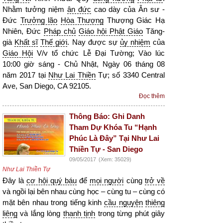
Nhằm tưởng niệm
ân đức
cao dày của Ân sư -
Đức
Trưởng lão
Hòa Thượng
Thượng Giác Hạ
Nhiên, Đức
Pháp chủ
Giáo hội Phật Giáo
Tăng-
già
Khất sĩ
Thế giới
. Nay được sự
ủy nhiệm
của
Giáo Hội
V/v tổ chức Lễ Đại Tường; Vào lúc
10:00 giờ sáng - Chủ Nhật, Ngày 06 tháng 08
năm 2017 tại
Như Lai Thiền
Tự; số 3340 Central
Ave, San Diego, CA 92105.
Đọc thêm
Thông Báo: Ghi Danh
Tham Dự Khóa Tu “Hạnh
Phúc Là Đây” Tại Như Lai
Thiền Tự - San Diego
09/05/2017
(Xem: 35029)
Như Lai Thiền Tự
Đây là
cơ hội quý báu
để
mọi người
cùng
trở về
và ngồi lại bên nhau cùng học – cùng tu – cùng có
mặt bên nhau trong tiếng kinh
cầu nguyện
thiêng
liêng
và lắng lòng
thanh tịnh
trong từng phút giây