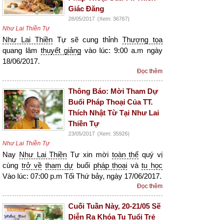
Giác Đăng
28/05/2017
(Xem: 36767)
Như Lai Thiền Tự
Như Lai Thiền
Tự sẽ cung thỉnh
Thượng tọa
quang lâm
thuyết giảng
vào lúc: 9:00 a.m ngày
18/06/2017.
Đọc thêm
Thông Báo: Mời Tham Dự
Buổi Pháp Thoại Của TT.
Thích Nhật Từ Tại Như Lai
Thiền Tự
23/05/2017
(Xem: 35926)
Như Lai Thiền Tự
Nay
Như Lai Thiền
Tự xin mời
toàn thể
quý vị
cùng
trở về
tham dự
buổi
pháp thoại
và
tu học
Vào lúc: 07:00 p.m Tối Thứ bảy, ngày 17/06/2017.
Đọc thêm
Cuối Tuần Này, 20-21/05 Sẽ
Diễn Ra Khóa Tu Tuổi Trẻ