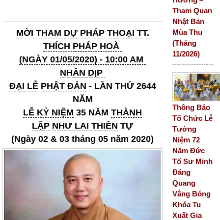
Tham Quan
Nhật Bản
Mùa Thu
MỜI
THAM DỰ
PHÁP THOẠI
TT.
(Tháng
THÍCH
PHÁP HOÀ
11/2026)
(NGÀY 01/05/2020) - 10:00 AM
NHÂN DỊP
ĐẠI LỄ
PHẬT ĐẢN
- LẦN THỨ 2644
NĂM
Thông Báo
LỄ KỶ NIỆM
35 NĂM
THÀNH
Tổ Chức Lễ
LẬP
NHƯ LAI THIỀN
TỰ
Tưởng
(Ngày 02 & 03 tháng 05 năm 2020)
Niệm 72
Năm Đức
Tổ Sư Minh
Đăng
Quang
Vắng Bóng
Khóa Tu
Xuất Gia