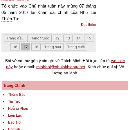
Tổ chức vào Chủ nhật tuần này mùng 07 tháng
05 năm 2017 tại Khán đài chính của
Như Lai
Thiền
Tự.
Đọc thêm
Trang đầu
Trang trước
12
13
14
15
16
17
18
Trang sau
Trang cuối
Bài vở và thư góp ý xin gởi về Thích Minh Hồi trực tiếp từ
website
này
hoặc email:
minhhoi@nhulaithientu.net
. Kính chúc quí vị: Vô
lượng an lành.
Trang Chính
Thông Báo
Tin Tức
Hoằng Pháp
Liên Lạc
Bảo Trợ
English