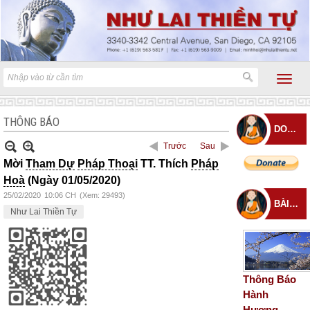
THÔNG BÁO
DONATE
Trước
Sau
Mời
Tham Dự
Pháp Thoại
TT. Thích
Pháp
Hoà
(Ngày 01/05/2020)
25/02/2020
10:06 CH
(Xem: 29493)
BÀI ĐĂNG MỚI
Như Lai Thiền Tự
Thông Báo
Hành
Hương –