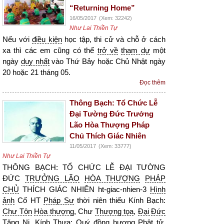
“Returning Home”
16/05/2017
(Xem: 32242)
Như Lai Thiền Tự
Nếu với
điều kiện
học tập, thi cử và chỗ ở cách
xa thì các em cũng có thể
trở về
tham dự
một
ngày
duy nhất
vào Thứ Bảy hoặc Chủ Nhật ngày
20 hoặc 21 tháng 05.
Đọc thêm
Thông Bạch: Tổ Chức Lễ
Đại Tường Đức Trưởng
Lão Hòa Thượng Pháp
Chủ Thích Giác Nhiên
11/05/2017
(Xem: 33777)
Như Lai Thiền Tự
THÔNG BẠCH: TỔ CHỨC LỄ ĐẠI TƯỜNG
ĐỨC
TRƯỞNG LÃO
HÒA THƯỢNG
PHÁP
CHỦ
THÍCH GIÁC NHIÊN ht-giac-nhien-3
Hình
ảnh
Cố HT
Pháp Sư
thời niên thiếu Kính Bạch:
Chư Tôn
Hòa thượng
, Chư
Thượng tọa
,
Đại Đức
Tăng Ni
. Kính Thưa: Quý
đồng hương
Phật tử
.