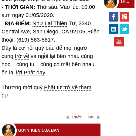
THEO DÕI THIỀN TỰ
-
THỜI GIAN
:
Thứ sáu, Vào lúc: 10:00
a.m ngày 01/05/2020.
-
ĐỊA ĐIỂM:
Như Lai Thiền
Tự, 3340
Central Ave, San Diego, CA 92105, Điện
thoại: (619) 563-5817.
Đây là
cơ hội quý báu
để
mọi người
cùng
trở về
và ngồi lại bên nhau cùng
học – cùng tu – cùng có mặt bên nhau
ôn lại
lời Phật dạy
.
Thương mời quý
Phật tử
trở về
tham
dự
.
Trước
Sau
GỬI Ý KIẾN CỦA BẠN