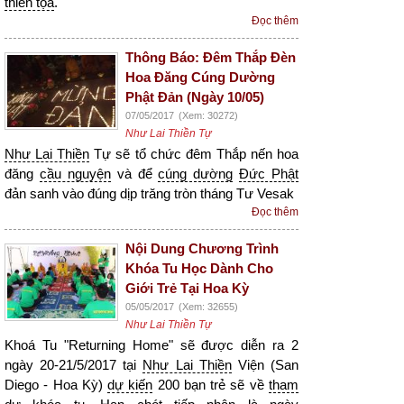
thiền tọa
.
Đọc thêm
Thông Báo: Đêm Thắp Đèn
Hoa Đăng Cúng Dường
Phật Đản (Ngày 10/05)
07/05/2017
(Xem: 30272)
Như Lai Thiền Tự
Như Lai Thiền
Tự sẽ tổ chức đêm Thắp nến hoa
đăng
cầu nguyện
và để
cúng dường
Đức Phật
đản sanh vào đúng dịp trăng tròn tháng Tư Vesak
Đọc thêm
Nội Dung Chương Trình
Khóa Tu Học Dành Cho
Giới Trẻ Tại Hoa Kỳ
05/05/2017
(Xem: 32655)
Như Lai Thiền Tự
Khoá Tu "Returning Home" sẽ được diễn ra 2
ngày 20-21/5/2017 tại
Như Lai Thiền
Viện (San
Diego - Hoa Kỳ)
dự kiến
200 bạn trẻ sẽ về
tham