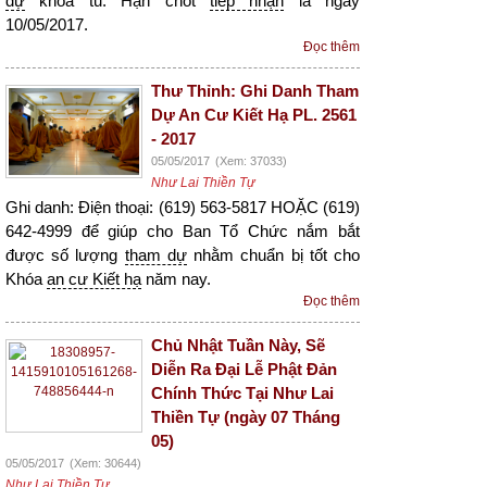
dự
khóa tu. Hạn chót
tiếp nhận
là ngày
10/05/2017.
Đọc thêm
Thư Thỉnh: Ghi Danh Tham
Dự An Cư Kiết Hạ PL. 2561
- 2017
05/05/2017
(Xem: 37033)
Như Lai Thiền Tự
Ghi danh: Điện thoại: (619) 563-5817 HOẶC (619)
642-4999 để giúp cho Ban Tổ Chức nắm bắt
được số lượng
tham dự
nhằm chuẩn bị tốt cho
Khóa
an cư Kiết hạ
năm nay.
Đọc thêm
Chủ Nhật Tuần Này, Sẽ
Diễn Ra Đại Lễ Phật Đản
Chính Thức Tại Như Lai
Thiền Tự (ngày 07 Tháng
05)
05/05/2017
(Xem: 30644)
Như Lai Thiền Tự