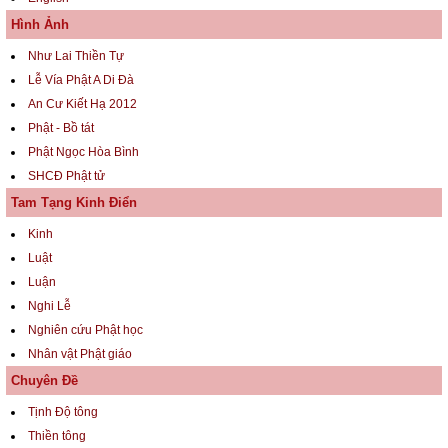
Hình Ảnh
Như Lai Thiền Tự
Lễ Vía Phật A Di Đà
An Cư Kiết Hạ 2012
Phật - Bồ tát
Phật Ngọc Hòa Bình
SHCĐ Phật tử
Tam Tạng Kinh Điển
Kinh
Luật
Luận
Nghi Lễ
Nghiên cứu Phật học
Nhân vật Phật giáo
Chuyên Đề
Tịnh Độ tông
Thiền tông