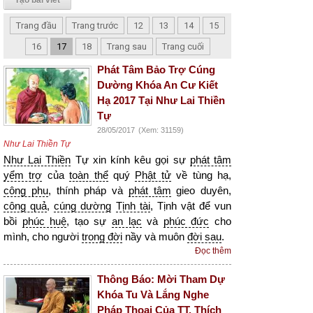
Tạo bài viết
Trang đầu
Trang trước
12
13
14
15
16
17
18
Trang sau
Trang cuối
Phát Tâm Bảo Trợ Cúng
Dường Khóa An Cư Kiết
Hạ 2017 Tại Như Lai Thiền
Tự
28/05/2017
(Xem: 31159)
Như Lai Thiền Tự
Như Lai Thiền
Tự xin kính kêu gọi sự
phát tâm
yểm trợ
của
toàn thể
quý
Phật tử
về tùng hạ,
công phu
, thính pháp và
phát tâm
gieo duyên,
công quả
,
cúng dường
Tịnh tài
, Tịnh vật để vun
bồi
phúc huệ
, tạo sự
an lạc
và
phúc đức
cho
mình, cho người
trong đời
nầy và muôn
đời sau
.
Đọc thêm
Thông Báo: Mời Tham Dự
Khóa Tu Và Lắng Nghe
Pháp Thoại Của TT. Thích