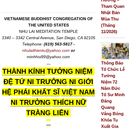
Tham Quan
Nhật Bản
Mùa Thu
VIETNAMESE BUDDHIST CONGREGATION OF
(Tháng
THE UNITED STATES
11/2026)
NHU LAI MEDITATION TEMPLE
3340 – 3342 Central Avenue, San Diego, CA 92105
Telephone:
(619) 563-5817 -
nhulaithientu@yahoo.com
or
minhhoi99@yahoo.com
Thông Báo
…
Tổ Chức Lễ
THÀNH KÍNH
TƯỞNG NIỆM
Tưởng
ĐỆ TỨ
NI TRƯỞNG
NI GIỚI
Niệm 72
Năm Đức
HỆ PHÁI
KHẤT SĨ
VIỆT NAM
Tổ Sư Minh
Đăng
NI TRƯỞNG
THÍCH NỮ
Quang
TRÀNG LIÊN
Vắng Bóng
Khóa Tu
...
Xuất Gia