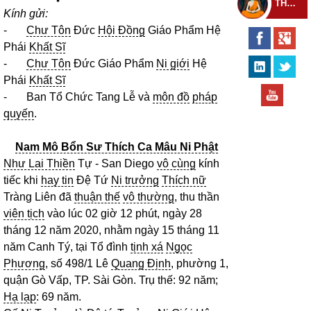
THEO DÕI THIỀN TỰ
Kính gửi:
-
Chư Tôn
Đức
Hội Đồng
Giáo Phẩm Hệ
Phái
Khất Sĩ
-
Chư Tôn
Đức Giáo Phẩm
Ni giới
Hệ
Phái
Khất Sĩ
- Ban Tổ Chức Tang Lễ và
môn đồ
pháp
quyến
.
Nam Mô Bổn Sư Thích Ca Mâu Ni Phật
Như Lai Thiền
Tự - San Diego
vô cùng
kính
tiếc khi
hay tin
Đệ Tứ
Ni trưởng
Thích nữ
Tràng Liên đã
thuận thế
vô thường
, thu thần
viên tịch
vào lúc 02 giờ 12 phút, ngày 28
tháng 12 năm 2020, nhằm ngày 15 tháng 11
năm Canh Tý, tại Tổ đình
tịnh xá
Ngọc
Phương
, số 498/1 Lê
Quang Định
, phường 1,
quận Gò Vấp, TP. Sài Gòn. Trụ thế: 92 năm;
Hạ lạp
: 69 năm.