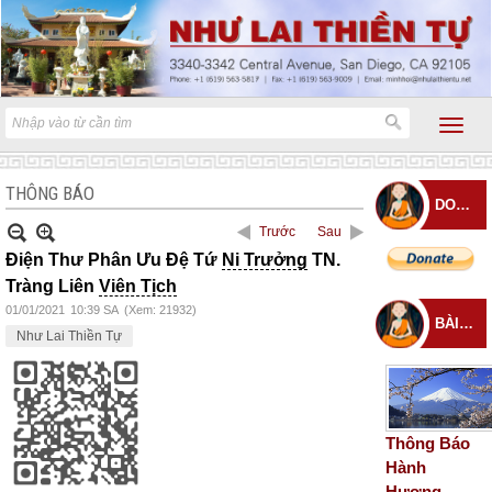
THÔNG BÁO
DONATE
Trước
Sau
Điện Thư Phân Ưu Đệ Tứ
Ni Trưởng
TN.
Tràng Liên
Viên Tịch
01/01/2021
10:39 SA
(Xem: 21932)
BÀI ĐĂNG MỚI
Như Lai Thiền Tự
Thông Báo
Hành
Hương –