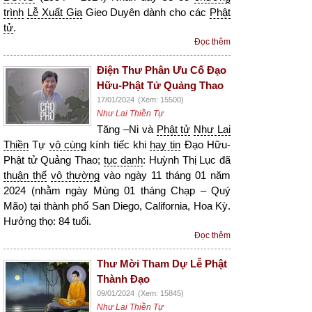
trình
Lễ Xuất Gia
Gieo Duyên dành cho các
Phật
tử
.
Đọc thêm
Điện Thư Phân Ưu Cố Đạo
Hữu-Phật Tử Quảng Thao
17/01/2024
(Xem: 15500)
Như Lai Thiền Tự
Tăng –Ni và
Phật tử
Như Lai
Thiền
Tự
vô cùng
kính tiếc khi
hay tin
Đạo Hữu-
Phật tử Quảng Thao;
tục danh
: Huỳnh Thị Lục đã
thuận thế
vô thường
vào ngày 11 tháng 01 năm
2024 (nhằm ngày Mùng 01 tháng Chạp – Quý
Mão) tại thành phố San Diego, California, Hoa Kỳ.
Hưởng thọ: 84 tuổi.
Đọc thêm
Thư Mời Tham Dự Lễ Phật
Thành Đạo
09/01/2024
(Xem: 15845)
Như Lai Thiền Tự