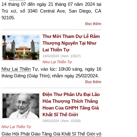
14 tháng 07 đến ngày 21 tháng 07 năm 2024 tại
Trú xứ, số 3340 Central Ave, San Diego, CA
92105.
Đọc thêm
Thư Mời Tham Dự Lễ Rằm
Thượng Nguyên Tại Như
Lai Thiền Tự
14/02/2024
(Xem: 13027)
Như Lai Thiền Tự
Như Lai Thiền
Tự, vào lúc: 10h30 sáng, ngày 16
tháng Giêng (Giáp Thìn); nhằm ngày 25/02/2024.
Đọc thêm
Điện Thư Phân Ưu Đại Lão
Hòa Thượng Thích Thắng
Hoan Của GHPH Tăng Già
Khất Sĩ Thế Giới
29/01/2024
(Xem: 15328)
Như Lai Thiền Tự
Giáo Hội Phật Giáo Tăng Già Khất Sĩ Thế Giới
vô