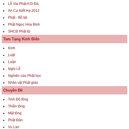
Lễ Vía Phật A Di Đà
An Cư Kiết Hạ 2012
Phật - Bồ tát
Phật Ngọc Hòa Bình
SHCĐ Phật tử
Tam Tạng Kinh Điển
Kinh
Luật
Luận
Nghi Lễ
Nghiên cứu Phật học
Nhân vật Phật giáo
Chuyên Đề
Tịnh Độ tông
Thiền tông
Mật tông
Phật Đản
Vu Lan