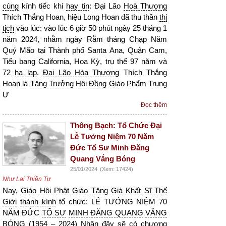
cùng
kính tiếc khi
hay tin
: Đại Lão
Hoà Thượng
Thích Thắng Hoan, hiệu Long Hoan đã thu thần
thị
tịch
vào lúc: vào lúc 6 giờ 50 phút ngày 25 tháng 1
năm 2024, nhằm ngày Rằm tháng Chạp Năm
Quý Mão tại Thành phố Santa Ana, Quận Cam,
Tiểu bang California, Hoa Kỳ, trụ thế 97 năm và
72
hạ lạp
.
Đại Lão Hòa Thượng
Thích Thắng
Hoan là
Tăng Trưởng
Hội Đồng
Giáo Phẩm Trung
Ư
Đọc thêm
Thông Bạch: Tổ Chức Đại
Lễ Tưởng Niệm 70 Năm
Đức Tổ Sư Minh Đăng
Quang Vắng Bóng
25/01/2024
(Xem: 17424)
Như Lai Thiền Tự
Nay,
Giáo Hội Phật Giáo Tăng Già Khất Sĩ Thế
Giới
thành kính
tổ chức: LỄ TƯỞNG NIỆM 70
NĂM ĐỨC
TỔ SƯ
MINH ĐĂNG QUANG
VẮNG
BÓNG
(1954 – 2024) Nhân đây sẽ có
chương