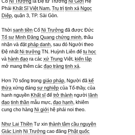
Cố
Ni Trưởng
là Đệ tứ Trưởng
Ni Giới
Hệ
Phái
Khất Sĩ
Việt Nam
,
Trụ trì
tịnh xá
Ngọc
Diệp
, quận 3, TP. Sài Gòn.
Thời
sanh tiền
Cố
Ni Trưởng
đã được Đức
Tổ sư
Minh Đăng Quang
chứng minh
, thâu
nhận và đặt
pháp danh
, sau đó Người theo
Đệ nhất
Ni trưởng
TN. Huỳnh Liên để
tu học
và
hành đạo
ra các
xứ Trung
Việt,
kiến lập
mở mang thêm các
đạo tràng
tịnh xá
.
Hơn 70 sống trong
giáo pháp
, Người đã
kế
thừa
xứng đáng
sự nghiệp
của Tổ-thầy, của
hạnh nguyền
Khất sĩ
để
trở thành
người
lãnh
đạo
tinh thần
mẫu mực,
đạo hạnh
, khiêm
cung cho hàng
Ni giới
hệ phái noi theo.
Như Lai Thiền
Tự xin
thành tâm
cầu nguyện
Giác Linh
Ni Trưởng
cao đăng
Phật quốc