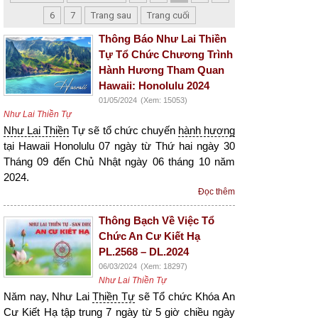
6
7
Trang sau
Trang cuối
Thông Báo Như Lai Thiền
Tự Tổ Chức Chương Trình
Hành Hương Tham Quan
Hawaii: Honolulu 2024
01/05/2024
(Xem: 15053)
Như Lai Thiền Tự
Như Lai Thiền
Tự sẽ tổ chức chuyến
hành hương
tại Hawaii Honolulu 07 ngày từ Thứ hai ngày 30
Tháng 09 đến Chủ Nhật ngày 06 tháng 10 năm
2024.
Đọc thêm
Thông Bạch Về Việc Tổ
Chức An Cư Kiết Hạ
PL.2568 – DL.2024
06/03/2024
(Xem: 18297)
Như Lai Thiền Tự
Năm nay, Như Lai
Thiền Tự
sẽ Tổ chức Khóa An
Cư
Kiết Hạ
tập trung 7 ngày từ 5 giờ chiều ngày