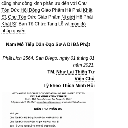
cũng như đồng kính phân ưu đến với
Chư
Tôn
Đức
Hội Đồng
Giáo Phẩm Hệ Phái
Khất
Sĩ
,
Chư Tôn
Đức Giáo Phẩm
Ni giới
Hệ Phái
Khất Sĩ
, Ban Tổ Chức Tang Lễ và
môn đồ
pháp quyến
.
Nam Mô
Tiếp Dẫn Đạo Sư
A Di Đà Phật
Phật Lịch 2564, San Diego, ngày 01 tháng 01
năm 2021.
TM.
Như Lai Thiền
Tự
Viện Chủ
Tỳ kheo
Thích Minh Hồi