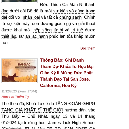
Đức
Thích Ca Mâu Ni
thành
đạo
dưới cội Bồ-đề là một
sự kiện
vô cùng
trọng
đại
đối với
nhân loại
và tất cả
chúng sanh
. Chính
từ
sự kiện
này,
con đường
giác ngộ
và
giải thoát
được khai mở,
nếp sống
từ bi
và
trí tuệ
được
thiết lập
, sự
an lạc hạnh
phúc lan tỏa khắp muôn
nơi.
Đọc thêm
Thông Báo: Ghi Danh
Tham Dự Khóa Tu Học Đại
Giác Kỳ II Mừng Đức Phật
Thành Đạo Tại San Jose,
California, Hoa Kỳ
11/12/2023
(Xem: 17844)
Như Lai Thiền Tự
Thể theo đó, Khoá Tu sẽ do
TĂNG ĐOÀN
GHPG
TĂNG GIÀ
KHẤT SĨ
THẾ GIỚI
hướng dẫn, vào
Thứ Bảy – Chủ Nhật, ngày 13 và 14 tháng
01/2024 tại trường học: James Lick High School
(Cafeteria); 57 N. WHITE RD, SAN JOSE CA