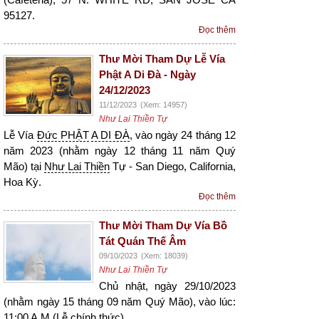
95127.
Đọc thêm
Thư Mời Tham Dự Lễ Vía
Phật A Di Đà - Ngày
24/12/2023
11/12/2023
(Xem: 14957)
Như Lai Thiền Tự
Lễ Vía
Đức PHẬT
A DI ĐÀ
, vào ngày 24 tháng 12
năm 2023 (nhằm ngày 12 tháng 11 năm Quý
Mão) tại
Như Lai Thiền
Tự - San Diego, California,
Hoa Kỳ.
Đọc thêm
Thư Mời Tham Dự Vía Bồ
Tát Quán Thế Âm
09/10/2023
(Xem: 18039)
Như Lai Thiền Tự
Chủ nhật, ngày 29/10/2023
(nhằm ngày 15 tháng 09 năm Quý Mão), vào lúc:
11:00 A.M (Lễ
chính thức
).