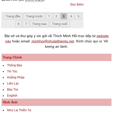
Đọc thêm
Trang đầu
Trang trước
1
2
3
4
5
6
7
Trang sau
Trang cuối
Bài vở và thư góp ý xin gởi về Thích Minh Hồi trực tiếp từ
website
này
hoặc email:
minhhoi@nhulaithientu.net
. Kính chúc quí vị: Vô
lượng an lành.
Trang Chính
Thông Báo
Tin Tức
Hoằng Pháp
Liên Lạc
Bảo Trợ
English
Hình Ảnh
Như Lai Thiền Tự