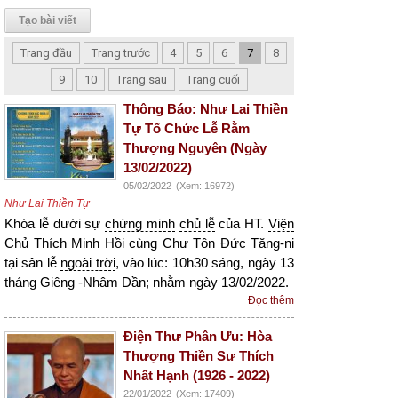
Tạo bài viết
Trang đầu
Trang trước
4
5
6
7
8
9
10
Trang sau
Trang cuối
Thông Báo: Như Lai Thiền
Tự Tổ Chức Lễ Rằm
Thượng Nguyên (Ngày
13/02/2022)
05/02/2022
(Xem: 16972)
Như Lai Thiền Tự
Khóa lễ dưới sự
chứng minh
chủ lễ
của HT.
Viện
Chủ
Thích Minh Hồi cùng
Chư Tôn
Đức Tăng-ni
tại sân lễ
ngoài trời
, vào lúc: 10h30 sáng, ngày 13
tháng Giêng -Nhâm Dần; nhằm ngày 13/02/2022.
Đọc thêm
Điện Thư Phân Ưu: Hòa
Thượng Thiền Sư Thích
Nhất Hạnh (1926 - 2022)
22/01/2022
(Xem: 17409)