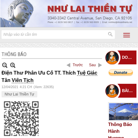
THÔNG BÁO
DONATE
Trước
Sau
Điện Thư Phân Ưu Cố TT. Thích
Tuệ Giác
Tân
Viên Tịch
12/04/2021
4:21 CH
(Xem: 22635)
BÀI ĐĂNG MỚI
Như Lai Thiền Tự
Thông Báo
Hành
Hương –