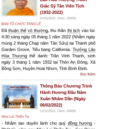
Giác Sỹ Tân Viên Tịch
(1932-2022)
07/01/2022
(Xem: 19909)
BAN TỔ CHỨC TANG LỄ
Đã
thuận thế
vô thường
, thu thần
thị tịch
vào lúc
4:30 sáng ngày 05 tháng 1 năm 2022 (Nhằm ngày
mùng 2 tháng Chạp năm Tân Sửu) tại Thành phố
Garden Grove, Tiểu bang California.
Trưởng Lão
Hòa Thượng
thế danh: Trần Vinh Thanh, sinh
ngày 3 tháng 1 năm 1932 tại Thôn An Đông, Xã
Bồng Sơn, Huyện Hoài Nhơn, Tỉnh Bình Định.
Đọc thêm
Thông Báo Chương Trình
Hành Hương Đầu Năm
Xuân Nhâm Dần (Ngày
06/02/2022)
12/12/2021
(Xem: 20669)
Như Lai Thiền Tự
- Nhằm tạo duyên lành cho quý
đồng hương
-