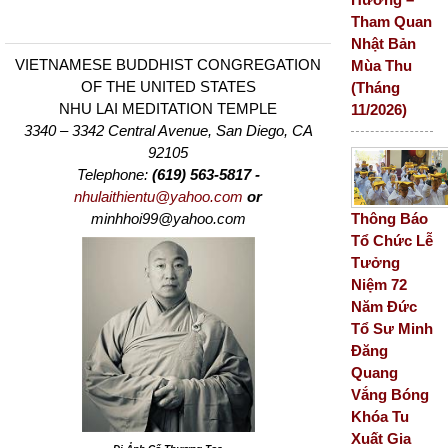
Tham Quan
Nhật Bản
VIETNAMESE BUDDHIST CONGREGATION
Mùa Thu
OF THE UNITED STATES
(Tháng
NHU LAI MEDITATION TEMPLE
11/2026)
3340 – 3342 Central Avenue, San Diego, CA
92105
Telephone:
(619) 563-5817 -
nhulaithientu@yahoo.com
or
Thông Báo
minhhoi99@yahoo.com
Tổ Chức Lễ
Tưởng
Niệm 72
Năm Đức
Tổ Sư Minh
Đăng
Quang
Vắng Bóng
Khóa Tu
Xuất Gia