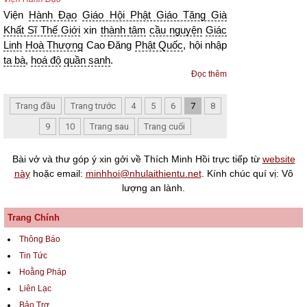
Viện
Hành Đạo
Giáo Hội Phật Giáo Tăng Già
Khất Sĩ Thế Giới
xin
thành tâm
cầu nguyện
Giác
Linh
Hoà Thượng
Cao Đăng
Phật Quốc
, hội nhập
ta bà
,
hoá độ
quần sanh
.
Đọc thêm
Trang đầu
Trang trước
4
5
6
7
8
9
10
Trang sau
Trang cuối
Bài vở và thư góp ý xin gởi về Thích Minh Hồi trực tiếp từ
website
này
hoặc email:
minhhoi@nhulaithientu.net
. Kính chúc quí vị: Vô
lượng an lành.
Trang Chính
Thông Báo
Tin Tức
Hoằng Pháp
Liên Lạc
Bảo Trợ