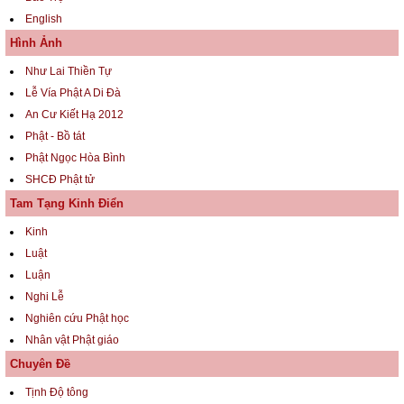
English
Hình Ảnh
Như Lai Thiền Tự
Lễ Vía Phật A Di Đà
An Cư Kiết Hạ 2012
Phật - Bồ tát
Phật Ngọc Hòa Bình
SHCĐ Phật tử
Tam Tạng Kinh Điển
Kinh
Luật
Luận
Nghi Lễ
Nghiên cứu Phật học
Nhân vật Phật giáo
Chuyên Đề
Tịnh Độ tông