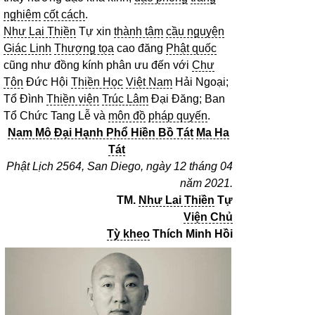
nghiêm
cốt cách
.
Như Lai Thiền
Tự xin
thành tâm
cầu nguyện
Giác Linh
Thượng tọa
cao đăng
Phật quốc
cũng như đồng kính phân ưu đến với
Chư
Tôn
Đức Hội
Thiền Học
Việt Nam
Hải Ngoại;
Tổ Đình
Thiền viện
Trúc Lâm
Đại Đăng; Ban
Tổ Chức Tang Lễ và
môn đồ
pháp quyến
.
Nam Mô Đại Hạnh Phổ Hiền Bồ Tát
Ma Ha
Tát
Phật Lịch 2564, San Diego, ngày 12 tháng 04
năm 2021.
TM.
Như Lai Thiền
Tự
Viện Chủ
Tỳ kheo
Thích Minh Hồi