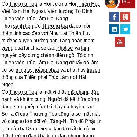
THEO DÕI THIỀN TỰ
Cố
Thượng Tọa
là Hội trưởng Hội
Thiền Học
Việt Nam
Hải Ngoại, Viện trưởng Tổ Đình
Thiền viện
Trúc Lâm
Đại Đăng.
Thời
sanh tiền
Cố
Thượng tọa
đã có mối
thâm tình cao đẹp với
Như Lai Thiền
Tự,
thường xuyên
hướng dẫn
Tăng đoàn
thăm
viếng
qua lại chia sẻ các
Phật sự
và
tâm
nguyện
xây dựng
chánh điện
ngôi Tổ đình
Thiền viện
Trúc Lâm
Đại Đăng để lấy đó làm
cơ sở
gìn giữ
,
hoằng pháp
và phát huy
truyền
thống
của Thiền phái
Trúc Lâm
nơi Hải
Ngoại.
Cố
Thượng Tọa
là một vị thầy
mô phạm
,
đức
hạnh
và khiêm cung. Người đã
kế thừa
xứng
đáng
sự nghiệp
của Tổ-thầy đã truyền trao.
Sự ra đi của
Thượng Tọa
cũng là sự mất mát
vô cùng
to lớn đối với Tăng-Ni,
Tín đồ
Phật tử
tại quận hạt San Diego, khi đã mất đi một vị
thầy hướng đạo khả kính,
đạo phong
trang