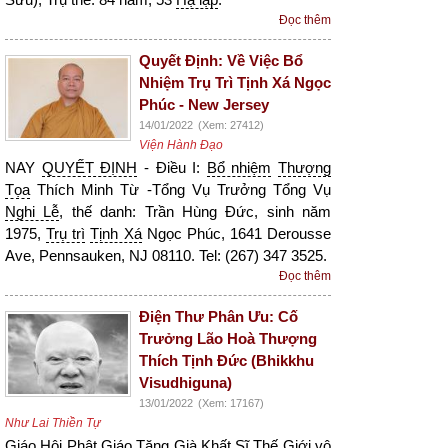
Đọc thêm
Quyết Định: Về Việc Bổ
Nhiệm Trụ Trì Tịnh Xá Ngọc
Phúc - New Jersey
14/01/2022
(Xem: 27412)
Viện Hành Đạo
NAY
QUYẾT ĐỊNH
- Điều I:
Bổ nhiệm
Thượng
Tọa
Thích Minh Từ -Tổng Vụ Trưởng Tổng Vụ
Nghi Lễ
, thế danh: Trần Hùng Đức, sinh năm
1975,
Trụ trì
Tịnh Xá
Ngọc Phúc, 1641 Derousse
Ave, Pennsauken, NJ 08110. Tel: (267) 347 3525.
Đọc thêm
Điện Thư Phân Ưu: Cố
Trưởng Lão Hoà Thượng
Thích Tịnh Đức (Bhikkhu
Visudhiguna)
13/01/2022
(Xem: 17167)
Như Lai Thiền Tự
Giáo Hội Phật Giáo Tăng Già Khất Sĩ Thế Giới
vô