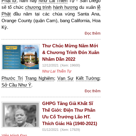
Phật tử
, năm nay
Như Lai Thiền
Tự - San Diego
sẽ tổ chức
chương trình
hành hương
du xuân
lễ
Phật
đầu năm tại các chùa vùng Santa Ana,
Orange County (quận Cam), bang California, Hoa
Kỳ.
Đọc thêm
Thư Chúc Mừng Năm Mới
& Chương Trình Đón Xuân
Nhâm Dần 2022
12/12/2021
(Xem: 19600)
Như Lai Thiền Tự
Phước Trí
Trang Nghiêm
;
Vạn Sự
Kiết Tường
;
Sở Cầu Như Ý
.
Đọc thêm
GHPG Tăng Già Khất Sĩ
Thế Giới: Điện Thư Phân
Ưu Cố Trưởng Lão HT.
Thích Giác Hà (1940-2021)
01/12/2021
(Xem: 17929)
Viện Hành Đạo