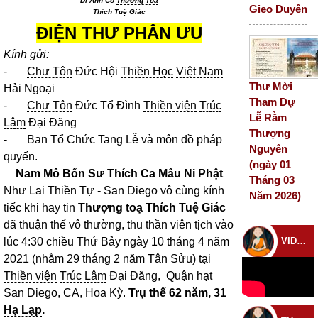
Di Ảnh Cố
Thượng Tọa
Gieo Duyên
Thích
Tuệ Giác
ĐIỆN THƯ PHÂN ƯU
Kính gửi:
-
Chư Tôn
Đức Hội
Thiền Học
Việt Nam
Thư Mời
Hải Ngoại
Tham Dự
-
Chư Tôn
Đức Tổ Đình
Thiền viện
Trúc
Lễ Rằm
Lâm
Đại Đăng
Thượng
- Ban Tổ Chức Tang Lễ và
môn đồ
pháp
Nguyên
quyến
.
(ngày 01
Nam Mô Bổn Sư Thích Ca Mâu Ni Phật
Tháng 03
Như Lai Thiền
Tự - San Diego
vô cùng
kính
Năm 2026)
tiếc khi
hay tin
Thượng toạ
Thích
Tuệ Giác
đã
thuận thế
vô thường
, thu thần
viên tịch
vào
lúc 4:30 chiều Thứ Bảy ngày 10 tháng 4 năm
VIDEO CHÙA
2021 (nhằm 29 tháng 2 năm Tân Sửu) tại
Thiền viện
Trúc Lâm
Đại Đăng, Quận hạt
San Diego, CA, Hoa Kỳ.
Trụ thế 62 năm, 31
Hạ Lạp
.