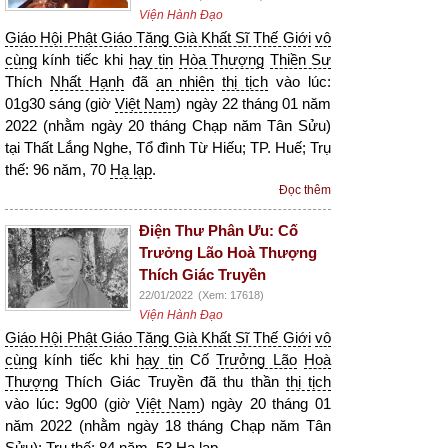
Viện Hành Đạo
Giáo Hội Phật Giáo Tăng Già Khất Sĩ Thế Giới
vô
cùng
kính tiếc khi
hay tin
Hòa Thượng
Thiền Sư
Thích
Nhất Hạnh
đã
an nhiên
thị tịch
vào lúc:
01g30 sáng (giờ
Việt Nam
) ngày 22 tháng 01 năm
2022 (nhằm ngày 20 tháng Chạp năm Tân Sửu)
tại Thất Lắng Nghe, Tổ đình Từ Hiếu; TP. Huế; Trụ
thế: 96 năm, 70
Hạ lạp
.
Đọc thêm
Điện Thư Phân Ưu: Cố
Trưởng Lão Hoà Thượng
Thích Giác Truyền
22/01/2022
(Xem: 17618)
Viện Hành Đạo
Giáo Hội Phật Giáo Tăng Già Khất Sĩ Thế Giới
vô
cùng
kính tiếc khi
hay tin
Cố
Trưởng Lão
Hoà
Thượng
Thích Giác Truyền đã thu thần
thị tịch
vào lúc: 9g00 (giờ
Việt Nam
) ngày 20 tháng 01
năm 2022 (nhằm ngày 18 tháng Chạp năm Tân
Sửu); Trụ thế: 84 năm, 53
Hạ lạp
.