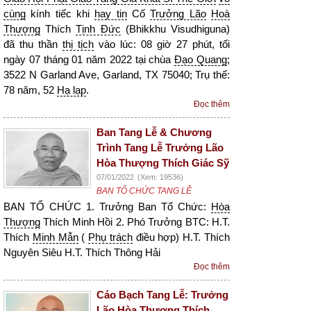
cùng
kính tiếc khi
hay tin
Cố
Trưởng Lão
Hoà
Thượng
Thích
Tịnh Đức
(Bhikkhu Visudhiguna)
đã thu thần
thị tịch
vào lúc: 08 giờ 27 phút, tối
ngày 07 tháng 01 năm 2022 tại chùa
Đạo Quang
;
3522 N Garland Ave, Garland, TX 75040; Trụ thế:
78 năm, 52
Hạ lạp
.
Đọc thêm
Ban Tang Lễ & Chương
Trình Tang Lễ Trưởng Lão
Hòa Thượng Thích Giác Sỹ
07/01/2022
(Xem: 19536)
BAN TỔ CHỨC TANG LỄ
BAN TỔ CHỨC 1. Trưởng Ban Tổ Chức:
Hòa
Thượng
Thích Minh Hồi 2. Phó Trưởng BTC: H.T.
Thích
Minh Mẫn
(
Phụ trách
điều hợp) H.T. Thích
Nguyên Siêu H.T. Thích Thông Hải
Đọc thêm
Cáo Bạch Tang Lễ: Trưởng
Lão Hòa Thượng Thích