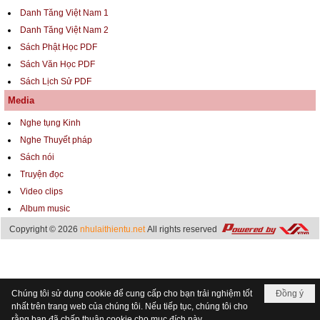
Danh Tăng Việt Nam 1
Danh Tăng Việt Nam 2
Sách Phật Học PDF
Sách Văn Học PDF
Sách Lịch Sử PDF
Media
Nghe tụng Kinh
Nghe Thuyết pháp
Sách nói
Truyện đọc
Video clips
Album music
Copyright © 2026
nhulaithientu.net
All rights reserved
Chúng tôi sử dụng cookie để cung cấp cho bạn trải nghiệm tốt
Đồng ý
nhất trên trang web của chúng tôi. Nếu tiếp tục, chúng tôi cho
rằng bạn đã chấp thuận cookie cho mục đích này.