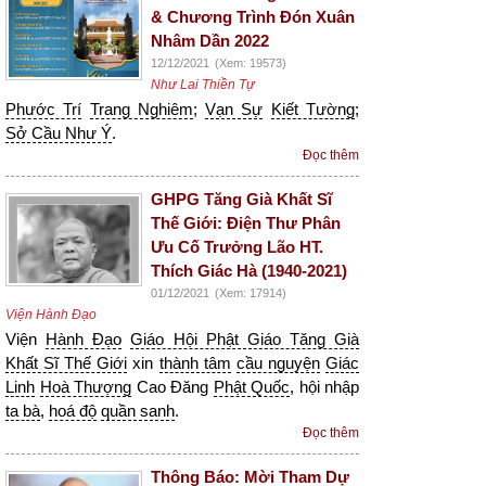
& Chương Trình Đón Xuân
Nhâm Dần 2022
12/12/2021
(Xem: 19573)
Như Lai Thiền Tự
Phước Trí
Trang Nghiêm
;
Vạn Sự
Kiết Tường
;
Sở Cầu Như Ý
.
Đọc thêm
GHPG Tăng Già Khất Sĩ
Thế Giới: Điện Thư Phân
Ưu Cố Trưởng Lão HT.
Thích Giác Hà (1940-2021)
01/12/2021
(Xem: 17914)
Viện Hành Đạo
Viện
Hành Đạo
Giáo Hội Phật Giáo Tăng Già
Khất Sĩ Thế Giới
xin
thành tâm
cầu nguyện
Giác
Linh
Hoà Thượng
Cao Đăng
Phật Quốc
, hội nhập
ta bà
,
hoá độ
quần sanh
.
Đọc thêm
Thông Báo: Mời Tham Dự