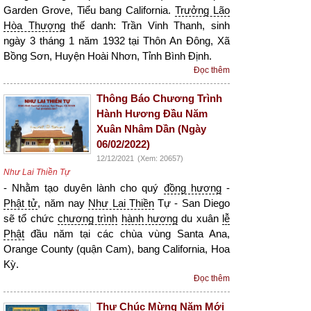
Garden Grove, Tiểu bang California.
Trưởng Lão
Hòa Thượng
thế danh: Trần Vinh Thanh, sinh
ngày 3 tháng 1 năm 1932 tại Thôn An Đông, Xã
Bồng Sơn, Huyện Hoài Nhơn, Tỉnh Bình Định.
Đọc thêm
Thông Báo Chương Trình
Hành Hương Đầu Năm
Xuân Nhâm Dần (Ngày
06/02/2022)
12/12/2021
(Xem: 20657)
Như Lai Thiền Tự
- Nhằm tạo duyên lành cho quý
đồng hương
-
Phật tử
, năm nay
Như Lai Thiền
Tự - San Diego
sẽ tổ chức
chương trình
hành hương
du xuân
lễ
Phật
đầu năm tại các chùa vùng Santa Ana,
Orange County (quận Cam), bang California, Hoa
Kỳ.
Đọc thêm
Thư Chúc Mừng Năm Mới