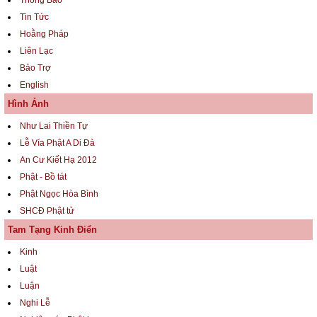
Tin Tức
Hoằng Pháp
Liên Lạc
Bảo Trợ
English
Hình Ảnh
Như Lai Thiền Tự
Lễ Vía Phật A Di Đà
An Cư Kiết Hạ 2012
Phật - Bồ tát
Phật Ngọc Hòa Bình
SHCĐ Phật tử
Tam Tạng Kinh Điển
Kinh
Luật
Luận
Nghi Lễ