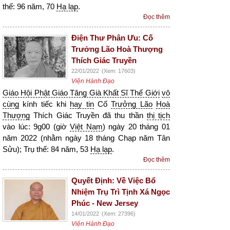
thế: 96 năm, 70
Hạ lạp
.
Đọc thêm
Điện Thư Phân Ưu: Cố
Trưởng Lão Hoà Thượng
Thích Giác Truyền
22/01/2022
(Xem: 17603)
Viện Hành Đạo
Giáo Hội Phật Giáo Tăng Già Khất Sĩ Thế Giới
vô
cùng
kính tiếc khi
hay tin
Cố
Trưởng Lão
Hoà
Thượng
Thích Giác Truyền đã thu thần
thị tịch
vào lúc: 9g00 (giờ
Việt Nam
) ngày 20 tháng 01
năm 2022 (nhằm ngày 18 tháng Chạp năm Tân
Sửu); Trụ thế: 84 năm, 53
Hạ lạp
.
Đọc thêm
Quyết Định: Về Việc Bổ
Nhiệm Trụ Trì Tịnh Xá Ngọc
Phúc - New Jersey
14/01/2022
(Xem: 27396)
Viện Hành Đạo