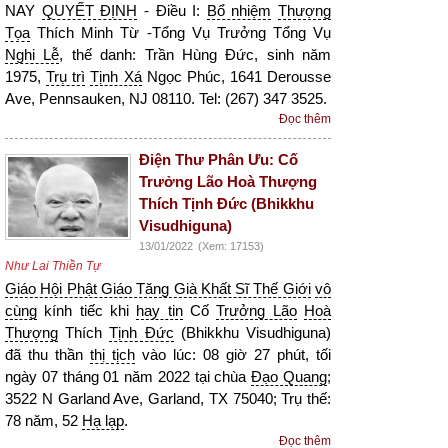
NAY
QUYẾT ĐỊNH
- Điều I:
Bổ nhiệm
Thượng
Tọa
Thích Minh Từ -Tổng Vụ Trưởng Tổng Vụ
Nghi Lễ
, thế danh: Trần Hùng Đức, sinh năm
1975,
Trụ trì
Tịnh Xá
Ngọc Phúc, 1641 Derousse
Ave, Pennsauken, NJ 08110. Tel: (267) 347 3525.
Đọc thêm
Điện Thư Phân Ưu: Cố
Trưởng Lão Hoà Thượng
Thích Tịnh Đức (Bhikkhu
Visudhiguna)
13/01/2022
(Xem: 17153)
Như Lai Thiền Tự
Giáo Hội Phật Giáo Tăng Già Khất Sĩ Thế Giới
vô
cùng
kính tiếc khi
hay tin
Cố
Trưởng Lão
Hoà
Thượng
Thích
Tịnh Đức
(Bhikkhu Visudhiguna)
đã thu thần
thị tịch
vào lúc: 08 giờ 27 phút, tối
ngày 07 tháng 01 năm 2022 tại chùa
Đạo Quang
;
3522 N Garland Ave, Garland, TX 75040; Trụ thế:
78 năm, 52
Hạ lạp
.
Đọc thêm