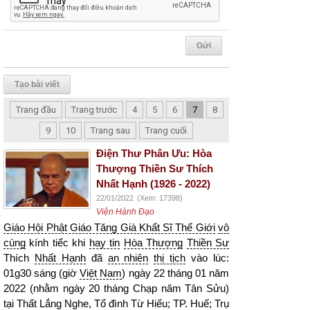
Tạo bài viết
Trang đầu
Trang trước
4
5
6
7
8
9
10
Trang sau
Trang cuối
Điện Thư Phân Ưu: Hòa
Thượng Thiền Sư Thích
Nhất Hạnh (1926 - 2022)
22/01/2022
(Xem: 17398)
Viện Hành Đạo
Giáo Hội Phật Giáo Tăng Già Khất Sĩ Thế Giới
vô
cùng
kính tiếc khi
hay tin
Hòa Thượng
Thiền Sư
Thích
Nhất Hạnh
đã
an nhiên
thị tịch
vào lúc:
01g30 sáng (giờ
Việt Nam
) ngày 22 tháng 01 năm
2022 (nhằm ngày 20 tháng Chạp năm Tân Sửu)
tại Thất Lắng Nghe, Tổ đình Từ Hiếu; TP. Huế; Trụ