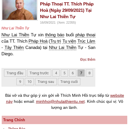
Pháp Thoại TT. Thích Pháp
Hoà (Ngày 29/09/2021) Tại
Như Lai Thiền Tự
16/09/2021
(Xem: 22355)
Như Lai Thiền Tự
Như Lai Thiền
Tự xin
thông báo
buổi
pháp thoại
của TT. Thích
Pháp Hoà
(
Trụ trì
Tu viện
Trúc Lâm
-
Tây Thiên
Canada) tại
Như Lai Thiền
Tự - San
Diego.
Đọc thêm
Trang đầu
Trang trước
4
5
6
7
8
9
10
Trang sau
Trang cuối
Bài vở và thư góp ý xin gởi về Thích Minh Hồi trực tiếp từ
website
này
hoặc email:
minhhoi@nhulaithientu.net
. Kính chúc quí vị: Vô
lượng an lành.
Trang Chính
Thông Báo