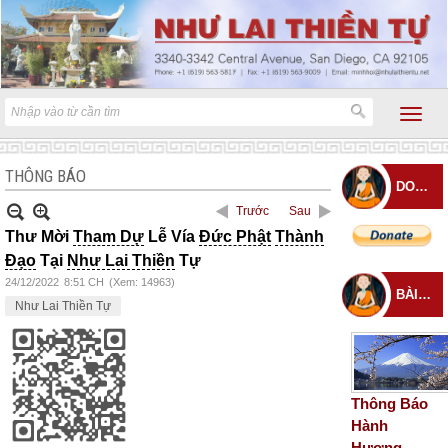
THÔNG BÁO
DONATE
Trước
Sau
Thư Mời
Tham Dự
Lễ Vía
Đức Phật
Thành
Đạo
Tại
Như Lai Thiền
Tự
24/12/2022
8:51 CH
(Xem: 14963)
BÀI ĐĂNG MỚI
Như Lai Thiền Tự
Thông Báo
Hành
Hương –