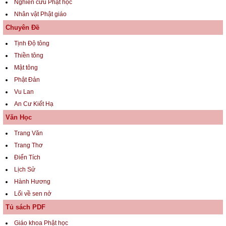
Nghiên cứu Phật học
Nhân vật Phật giáo
Chuyên Đề
Tịnh Độ tông
Thiền tông
Mật tông
Phật Đản
Vu Lan
An Cư Kiết Hạ
Văn Học
Trang Văn
Trang Thơ
Điển Tích
Lịch Sử
Hành Hương
Lối về sen nở
Tủ sách PDF
Giáo khoa Phật học