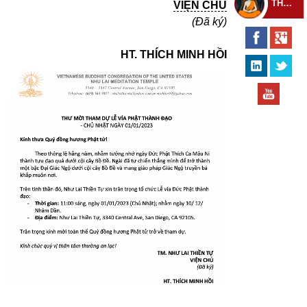
THEO DÕI THIỀN TỰ
VIỆN CHỦ
(Đã ký)
HT
.
THÍCH MINH HỒI