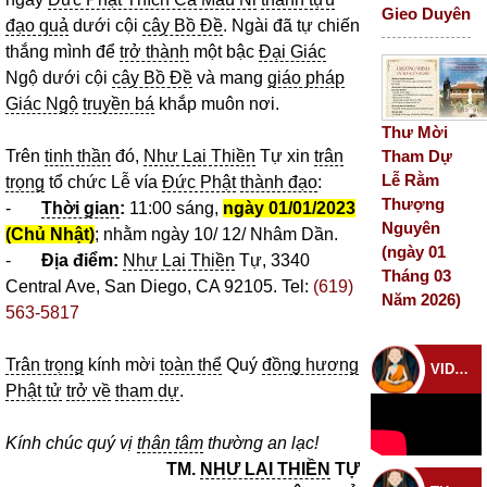
Gieo Duyên
đạo quả
dưới cội
cây Bồ Đề
. Ngài đã tự chiến
thắng mình để
trở thành
một bậc
Đại Giác
Ngộ dưới cội
cây Bồ Đề
và mang
giáo pháp
Giác Ngộ
truyền bá
khắp muôn nơi.
Thư Mời
Tham Dự
Trên
tinh thần
đó,
Như Lai Thiền
Tự xin
trân
Lễ Rằm
trọng
tổ chức Lễ vía
Đức Phật
thành đạo
:
Thượng
-
Thời gian
:
11:00 sáng,
ngày 01/01/2023
Nguyên
(Chủ Nhật)
; nhằm ngày 10/ 12/ Nhâm Dần.
(ngày 01
-
Địa
điểm:
Như Lai Thiền
Tự, 3340
Tháng 03
Central Ave, San Diego, CA 92105. Tel:
(619)
Năm 2026)
563-5817
Trân trọng
kính mời
toàn thể
Quý
đồng hương
VIDEO CHÙA
Phật tử
trở về
tham dự
.
Kính chúc quý vị
thân tâm
thường an lạc!
TM.
NHƯ LAI THIỀN
TỰ