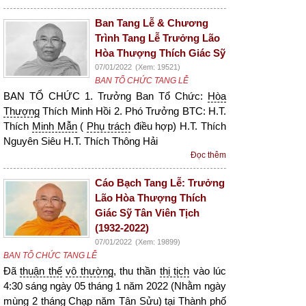
Ban Tang Lễ & Chương
Trình Tang Lễ Trưởng Lão
Hòa Thượng Thích Giác Sỹ
07/01/2022
(Xem: 19521)
BAN TỔ CHỨC TANG LỄ
BAN TỔ CHỨC 1. Trưởng Ban Tổ Chức:
Hòa
Thượng
Thích Minh Hồi 2. Phó Trưởng BTC: H.T.
Thích
Minh Mẫn
(
Phụ trách
điều hợp) H.T. Thích
Nguyên Siêu H.T. Thích Thông Hải
Đọc thêm
Cáo Bạch Tang Lễ: Trưởng
Lão Hòa Thượng Thích
Giác Sỹ Tân Viên Tịch
(1932-2022)
07/01/2022
(Xem: 19899)
BAN TỔ CHỨC TANG LỄ
Đã
thuận thế
vô thường
, thu thần
thị tịch
vào lúc
4:30 sáng ngày 05 tháng 1 năm 2022 (Nhằm ngày
mùng 2 tháng Chạp năm Tân Sửu) tại Thành phố