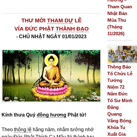
Tham Quan
Nhật Bản
Mùa Thu
THƯ MỜI
THAM DỰ
LỄ
(Tháng
VÍA
ĐỨC
PHẬT
THÀNH ĐẠO
11/2026)
- CHỦ NHẬT NGÀY 01/01/2023
Thông Báo
Tổ Chức Lễ
Tưởng
Niệm 72
Năm Đức
Tổ Sư Minh
Đăng
Quang
Kính thưa Quý
đồng hương
Phật tử!
Vắng Bóng
Khóa Tu
Theo
thông lệ
hằng năm, nhằm tưởng nhớ
Xuất Gia
ngày
Đức Phật Thích Ca Mâu Ni
thành tựu