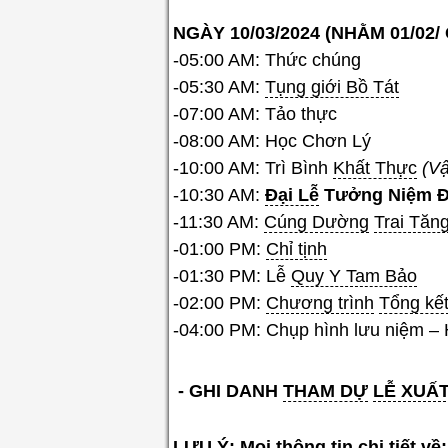
NGÀY 10/03/2024 (NHẰM 01/02/ 
-05:00 AM: Thức chúng
-05:30 AM:
Tụng giới Bồ Tát
-07:00 AM: Tảo thực
-08:00 AM: Học Chơn Lý
-10:00 AM: Trì Bình
Khất Thực
(Vậ
-10:30 AM:
Đại Lễ
Tưởng Niệm 
-11:30 AM:
Cúng Dường
Trai Tăn
-01:00 PM:
Chỉ tịnh
-01:30 PM: Lễ
Quy Y Tam Bảo
-02:00 PM:
Chương trình
Tổng kế
-04:00 PM: Chụp hình lưu niệm –
- GHI DANH
THAM DỰ
LỄ XUẤT
LƯU Ý
: Mọi thông tin
chi tiết
về: