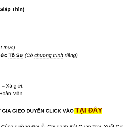
Giáp Thìn)
t thực)
Đức
Tổ Sư
(Có
chương trình
riêng)
g
t
– Xả giới.
 Hoàn Mãn.
TẠI ĐÂY
 GIA
GIEO DUYÊN CLICK VÀO
Cúng dường
Đại lễ
, Ghi danh
Bát Quan Trai
,
Xuất Gia