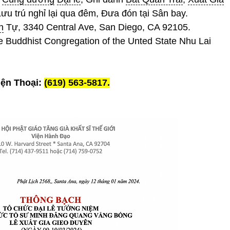
Lưu trú nghỉ lại qua đêm, Đưa đón tại Sân bay.
n
Tự, 3340 Central Ave, San Diego, CA 92105.
 Buddhist Congregation of the Unted State Nhu Lai
iện Thoại:
(619) 563-5817.