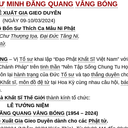
SƯ
MINH ĐĂNG QUANG
VẮNG BÓNG
Ễ XUẤT GIA
GIEO DUYÊN
(NGÀY 09-10/03/2024)
 Bổn Sư Thích Ca Mâu Ni Phật
 Chư
Thượng tọa
,
Đại Đức
Tăng Ni
,
 tử
.
ANG
– Vị
Tổ sư
khai lập “Đạo Phật
Khất Sĩ
Việt Nam” với
hánh Pháp” trên
tinh thần
"Nên Tập Sống Chung Tu Họ
ôn lại
hành trạng
của Đức
Tổ sư
và tạo
thắng duyên
ch
Khất sĩ
,
môn đồ
đệ tử
tại Hoa Kỳ cùng nhau câu hội,
bá
.
à Khất Sĩ Thế Giới
thành kính
tổ chức:
LỄ TƯỞNG NIỆM
ĐĂNG QUANG
VẮNG BÓNG
(1954 – 2024)
 Xuất Gia
Gieo Duyên dành cho các
Phật tử
.