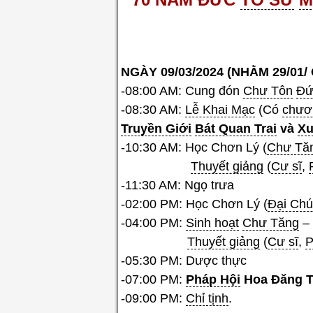
NGÀY 09/03/2024 (NHẰM 29/01/ 
-08:00 AM: Cung đón
Chư Tôn
Đứ
-08:30 AM:
Lễ Khai Mạc
(Có
chươn
Truyền Giới
Bát Quan Trai
và
Xu
-10:30 AM: Học Chơn Lý (
Chư Tă
Thuyết giảng
(
Cư sĩ
,
-11:30 AM: Ngọ trưa
-02:00 PM: Học Chơn Lý (
Đại Ch
-04:00 PM:
Sinh hoạt
Chư Tăng
– 
Thuyết giảng
(
Cư sĩ
,
P
-05:30 PM: Dược thực
-07:00 PM:
Pháp Hội
Hoa Đăng 
-09:00 PM:
Chỉ tịnh
.