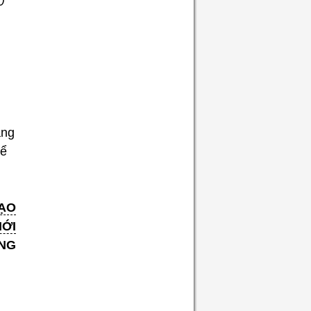
0
ng
ể
ẠO
IỚI
NG
–