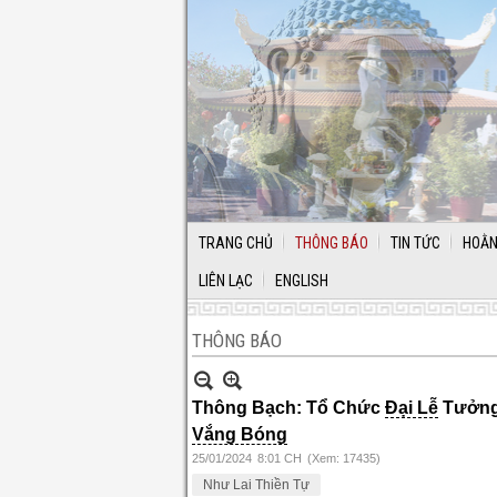
TRANG CHỦ
THÔNG BÁO
TIN TỨC
HOẰN
LIÊN LẠC
ENGLISH
THÔNG BÁO
Thông Bạch: Tổ Chức
Đại Lễ
Tưởng
Vắng Bóng
25/01/2024
8:01 CH
(Xem: 17435)
Như Lai Thiền Tự