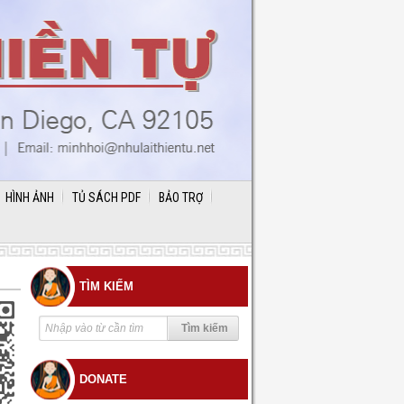
HÌNH ẢNH
TỦ SÁCH PDF
BẢO TRỢ
TÌM KIẾM
DONATE