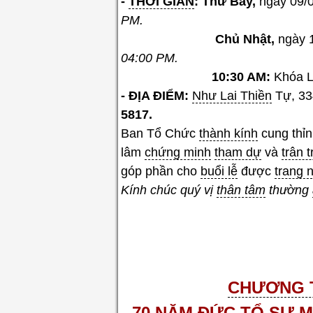
-
THỜI GIAN
:
Thứ Bảy,
ngày 09/
PM.
Chủ Nhật
,
ngày 
04:00 PM.
10:30 AM:
Khóa L
- ĐỊA ĐIỂM:
Như Lai Thiền
Tự, 33
5817.
Ban Tổ Chức
thành kính
cung thỉ
lâm
chứng minh
tham dự
và
trân 
góp phần cho
buổi lễ
được
trang 
Kính chúc quý vị
thân tâm
thường
CHƯƠNG 
70 NĂM ĐỨC
TỔ SƯ
M