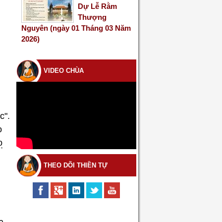
Dự Lễ Rằm
Thượng
Nguyên (ngày 01 Tháng 03 Năm
2026)
VIDEO CHÙA
c".
o
o
THEO DÕI THIỀN TỰ