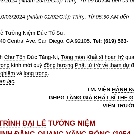
03/2024
(Nhằm 29/01/Giáp Thìn). Từ 09:00 AM đến 09:0
10/03/2024
(
N
hằm 01/02
/
Giáp Thìn).
Từ
05:
30 AM
đến
ễ Tưởng Niệm Đức
Tổ Sư
.
40 Central Ave, San Diego, CA 92105.
Tel: (619) 563-
nh
Chư Tôn
Đức Tăng-Ni,
Tông môn
Khất sĩ
hoan hỷ
qua
trọng
kính mời quý
đồng hương
Phật tử
trở về
tham dự
đ
nghiêm
và
long trọng
.
an lạc
.
TM. VIỆN
HÀNH Đ
GHPG
TĂNG GIÀ
KHẤT SĨ
THẾ G
VIỆN TRƯỞ
TRÌNH
ĐẠI LỄ
TƯỞNG NIỆM
INH ĐĂNG QUANG
VẮNG BÓNG
(1954 