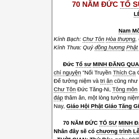
70 NĂM ĐỨC
TỔ 
L
Nam Mô
Kính Bạch:
Chư Tôn
Hòa thượng
,
Kính Thưa: Quý
đồng hương
Phật
Đức
Tổ sư
MINH ĐĂNG QU
chí nguyện
”Nối Truyền
Thích Ca
C
Để tưởng niệm và
tri ân
cũng như 
Chư Tôn
Đức Tăng-Ni,
Tông môn
đáp
thâm ân, một lòng tưởng niệm
Nay,
Giáo Hội Phật Giáo Tăng Gi
70 NĂM ĐỨC
TỔ SƯ
MINH 
Nhân đây sẽ có
chương trình
Lễ