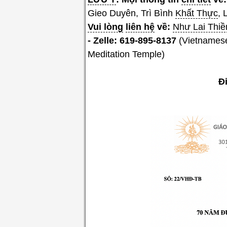
Gieo Duyên, Trì Bình
Khất Thực
, 
Vui lòng
liên hệ
về:
Như Lai Thiề
- Zelle:
619-895-8137
(Vietnamese
Meditation Temple)
Đ