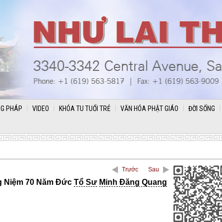
G PHÁP
VIDEO
KHÓA TU TUỔI TRẺ
VĂN HÓA PHẬT GIÁO
ĐỜI SỐNG
Trước
Sau
 Niệm 70 Năm Đức
Tổ Sư
Minh Đăng Quang