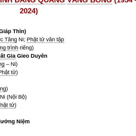
2024)
Giáp Thìn)
c Tăng
Ni;
Phật tử
vân tập
g trình
riêng)
ất Gia
Gieo Duyên
ng
– Ni)
Phật tử
)
úng
)
Ni (Nội Bộ)
hật tử
)
Tưởng Niệm