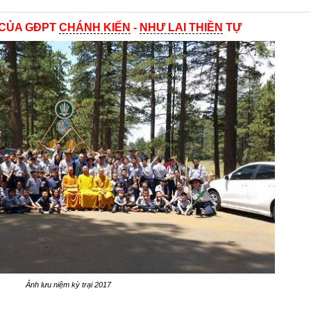
 CỦA GĐPT
CHÁNH KIẾN
-
NHƯ LAI THIỀN
TỰ
Ảnh lưu niệm kỳ trại 2017