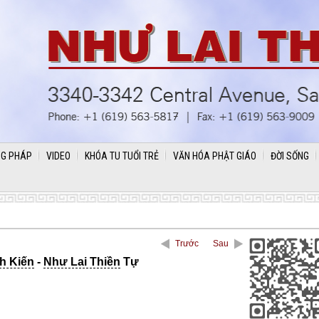
G PHÁP
VIDEO
KHÓA TU TUỔI TRẺ
VĂN HÓA PHẬT GIÁO
ĐỜI SỐNG
Trước
Sau
h Kiến
-
Như Lai Thiền
Tự