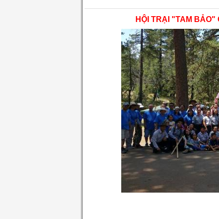
HỘI TRẠI "TAM BẢO"