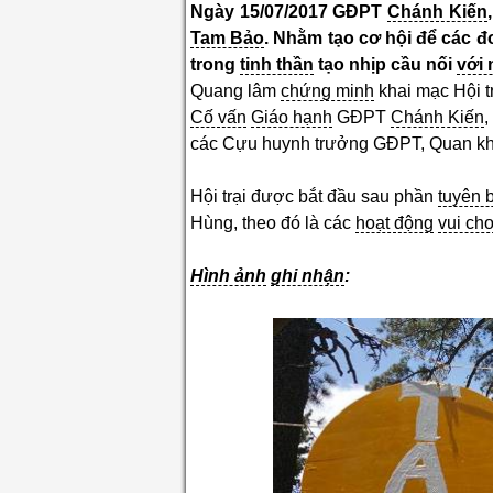
Ngày 15/07/2017 GĐPT
Chánh Kiến
Tam Bảo
. Nhằm tạo cơ hội để các 
trong
tinh thần
tạo nhịp cầu nối
với
Quang lâm
chứng minh
khai mạc Hội t
Cố vấn
Giáo hạnh
GĐPT
Chánh Kiến
,
các Cựu huynh trưởng GĐPT, Quan k
Hội trại được bắt đầu sau phần
tuyên 
Hùng, theo đó là các
hoạt động
vui chơ
Hình ảnh
ghi nhận
: