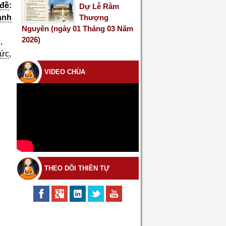
 đề
:
Dự Lễ Rằm
Thượng
ạnh
Nguyên (ngày 01 Tháng 03 Năm
2026)
,
ức
,
VIDEO CHÙA
THEO DÕI THIỀN TỰ