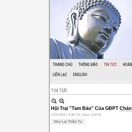
TRANG CHỦ
THÔNG BÁO
TIN TỨC
HOẰN
LIÊN LẠC
ENGLISH
TIN TỨC
Hội Trại "Tam Bảo" Của GĐPT
Chán
17/07/2017
9:35 CH
(Xem: 21973)
Như Lai Thiền Tự