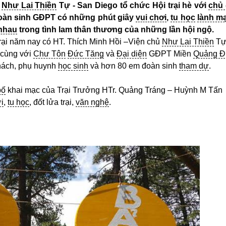
,
Như Lai Thiền
Tự - San Diego tổ chức Hội trại hè với
chủ
đoàn sinh GĐPT có những phút giây
vui chơi
,
tu học
lành m
 nhau
trong tình lam thân thương của những lần hội ngộ.
rại năm nay có HT. Thích Minh Hồi –Viện chủ
Như Lai Thiền
Tự
 cùng với
Chư Tôn
Đức Tăng
và
Đại diện
GĐPT Miền
Quảng Đ
hách, phụ huynh
học sinh
và hơn 80 em đoàn sinh
tham dự
.
bố
khai mạc của Trại Trưởng HTr. Quảng Tráng – Huỳnh M Tấn
i
,
tu học
, đốt lửa trại,
văn nghệ
.