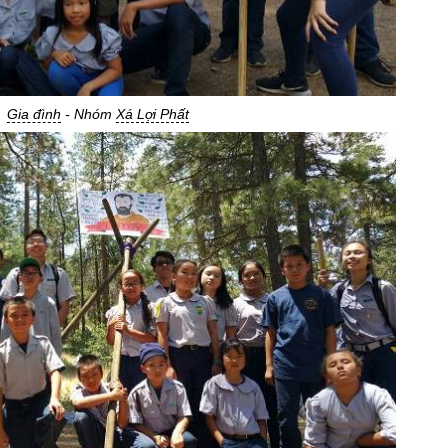
Gia đình
- Nhóm
Xá Lợi Phất