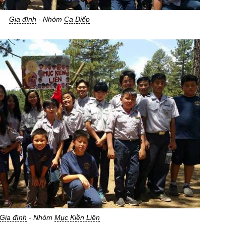
Gia đình
- Nhóm
Ca Diếp
Gia đình
- Nhóm
Mục Kiền Liên