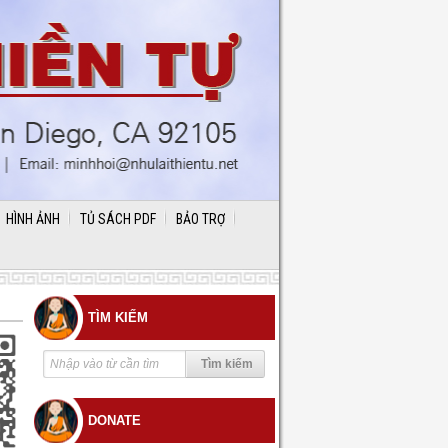
HÌNH ẢNH
TỦ SÁCH PDF
BẢO TRỢ
TÌM KIẾM
DONATE