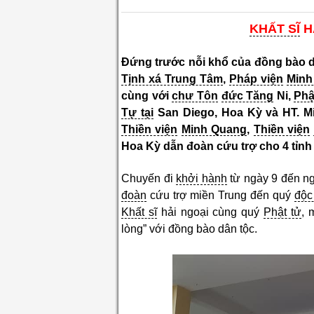
KHẤT SĨ
H
Đứng trước nỗi khổ của đồng bào 
Tịnh xá Trung Tâm
,
Pháp viện
Minh
cùng với
chư Tôn
đức Tăng
Ni,
Phậ
Tự tại
San Diego, Hoa Kỳ và HT. M
Thiền viện
Minh Quang
,
Thiền viện
Hoa Kỳ dẫn đoàn cứu trợ cho 4 tỉnh
Chuyến đi
khởi hành
từ ngày 9 đến n
đoàn
cứu trợ miền Trung đến quý
độc
Khất sĩ
hải ngoại cùng quý
Phật tử
, 
lòng” với đồng bào dân tộc.