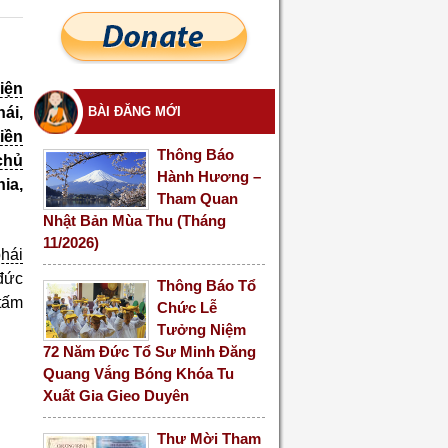
iện
ái,
BÀI ĐĂNG MỚI
iền
Thông Báo
chủ
Hành Hương –
hia,
Tham Quan
Nhật Bản Mùa Thu (Tháng
11/2026)
hái
đức
Thông Báo Tổ
tấm
Chức Lễ
Tưởng Niệm
72 Năm Đức Tổ Sư Minh Đăng
Quang Vắng Bóng Khóa Tu
Xuất Gia Gieo Duyên
Thư Mời Tham