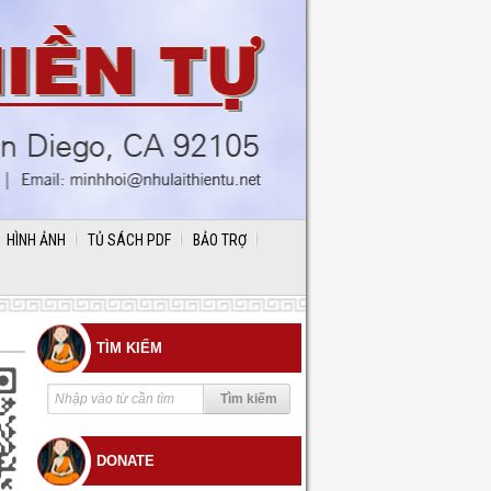
HÌNH ẢNH
TỦ SÁCH PDF
BẢO TRỢ
TÌM KIẾM
DONATE