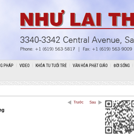
G PHÁP
VIDEO
KHÓA TU TUỔI TRẺ
VĂN HÓA PHẬT GIÁO
ĐỜI SỐNG
Trước
Sau
ng