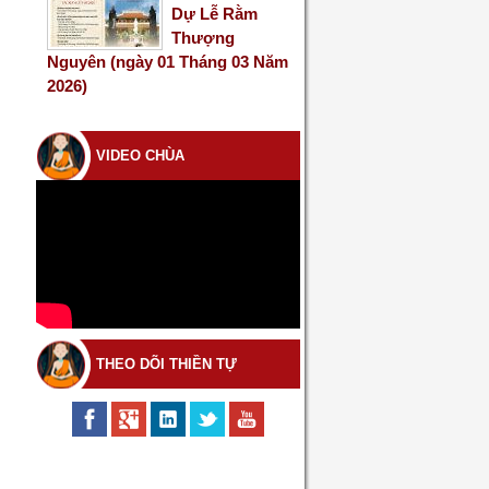
Dự Lễ Rằm
Thượng
Nguyên (ngày 01 Tháng 03 Năm
2026)
VIDEO CHÙA
THEO DÕI THIỀN TỰ