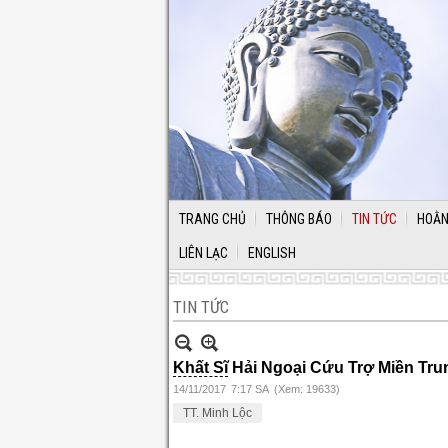
TRANG CHỦ
THÔNG BÁO
TIN TỨC
HOẰN
LIÊN LẠC
ENGLISH
TIN TỨC
Khất Sĩ
Hải Ngoại Cứu Trợ Miền Tru
14/11/2017
7:17 SA
(Xem: 19633)
TT. Minh Lộc