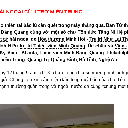
ẢI NGOẠI CỨU TRỢ MIỀN TRUNG
do
thiên tai
bão lũ càn quét trong mấy tháng qua, Ban
Từ th
 Đăng Quang
cùng với một số
chư Tôn
đức Tăng
Ni Hệ ph
t tử
hải ngoại do
Hòa thượng
Minh Hồi -
Trụ trì
Như Lai Th
inh Hiếu
trụ trì
Thiền viện
Minh Quang
, Úc châu và
Viện 
Kỳ Viên
- Atlanta,
Thiền viện
Minh Đăng Quang
, Philadelp
 miền Trung: Quảng Trị, Quảng Bình, Hà Tĩnh, Nghệ An.
gày 12 tháng 9
âm lịch
. Xin
trân trọng
chia sẻ những
hình ảnh
p
 giả
. Chúng con xin cảm niệm tấm lòng
quý báu
của
chư Tôn
mạnh thường quân trong và ngoài nước đã cùng “chung một 