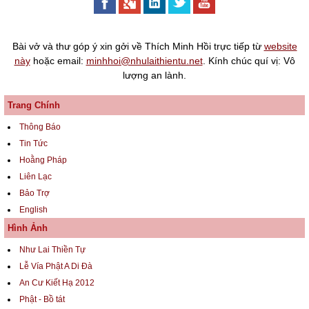
Bài vở và thư góp ý xin gởi về Thích Minh Hồi trực tiếp từ
website
này
hoặc email:
minhhoi@nhulaithientu.net
. Kính chúc quí vị: Vô
lượng an lành.
Trang Chính
Thông Báo
Tin Tức
Hoằng Pháp
Liên Lạc
Bảo Trợ
English
Hình Ảnh
Như Lai Thiền Tự
Lễ Vía Phật A Di Đà
An Cư Kiết Hạ 2012
Phật - Bồ tát