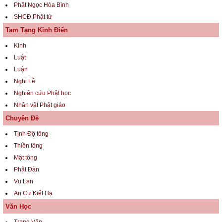
Phật Ngọc Hòa Bình
SHCĐ Phật tử
Tam Tạng Kinh Điển
Kinh
Luật
Luận
Nghi Lễ
Nghiên cứu Phật học
Nhân vật Phật giáo
Chuyên Đề
Tịnh Độ tông
Thiền tông
Mật tông
Phật Đản
Vu Lan
An Cư Kiết Hạ
Văn Học