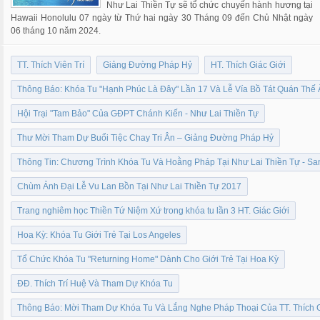
Như Lai Thiền Tự sẽ tổ chức chuyến hành hương tại
Hawaii Honolulu 07 ngày từ Thứ hai ngày 30 Tháng 09 đến Chủ Nhật ngày
06 tháng 10 năm 2024.
TT. Thích Viên Trí
Giảng Đường Pháp Hỷ
HT. Thích Giác Giới
Thông Báo: Khóa Tu "Hạnh Phúc Là Đây" Lần 17 Và Lễ Vía Bồ Tát Quán Thế
Hội Trại "Tam Bảo" Của GĐPT Chánh Kiến - Như Lai Thiền Tự
Thư Mời Tham Dự Buổi Tiệc Chay Tri Ân – Giảng Đường Pháp Hỷ
Thông Tin: Chương Trình Khóa Tu Và Hoằng Pháp Tại Như Lai Thiền Tự - Sa
Chùm Ảnh Đại Lễ Vu Lan Bồn Tại Như Lai Thiền Tự 2017
Trang nghiêm học Thiền Tứ Niệm Xứ trong khóa tu lần 3 HT. Giác Giới
Hoa Kỳ: Khóa Tu Giới Trẻ Tại Los Angeles
Tổ Chức Khóa Tu "Returning Home" Dành Cho Giới Trẻ Tại Hoa Kỳ
ĐĐ. Thích Trí Huệ Và Tham Dự Khóa Tu
Thông Báo: Mời Tham Dự Khóa Tu Và Lắng Nghe Pháp Thoại Của TT. Thích 