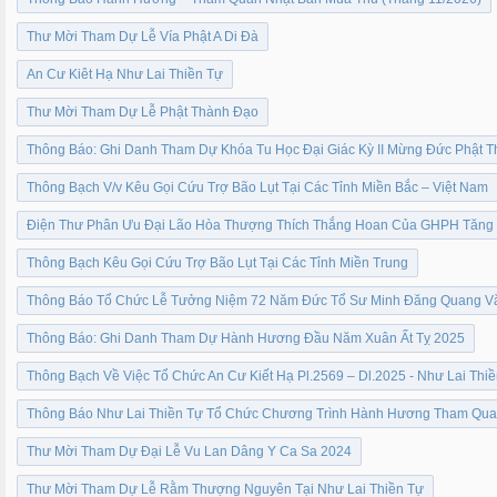
Thư Mời Tham Dự Lễ Vía Phật A Di Đà
An Cư Kiêt Hạ Như Lai Thiền Tự
Thư Mời Tham Dự Lễ Phật Thành Đạo
Thông Báo: Ghi Danh Tham Dự Khóa Tu Học Đại Giác Kỳ II Mừng Đức Phật Th
Thông Bạch V/v Kêu Gọi Cứu Trợ Bão Lụt Tại Các Tỉnh Miền Bắc – Việt Nam
Điện Thư Phân Ưu Đại Lão Hòa Thượng Thích Thắng Hoan Của GHPH Tăng G
Thông Bạch Kêu Gọi Cứu Trợ Bão Lụt Tại Các Tỉnh Miền Trung
Thông Báo Tổ Chức Lễ Tưởng Niệm 72 Năm Đức Tổ Sư Minh Đăng Quang Vắ
Thông Báo: Ghi Danh Tham Dự Hành Hương Đầu Năm Xuân Ất Tỵ 2025
Thông Bạch Về Việc Tổ Chức An Cư Kiết Hạ Pl.2569 – Dl.2025 - Như Lai Thi
Thông Báo Như Lai Thiền Tự Tổ Chức Chương Trình Hành Hương Tham Quan
Thư Mời Tham Dự Đại Lễ Vu Lan Dâng Y Ca Sa 2024
Thư Mời Tham Dự Lễ Rằm Thượng Nguyên Tại Như Lai Thiền Tự