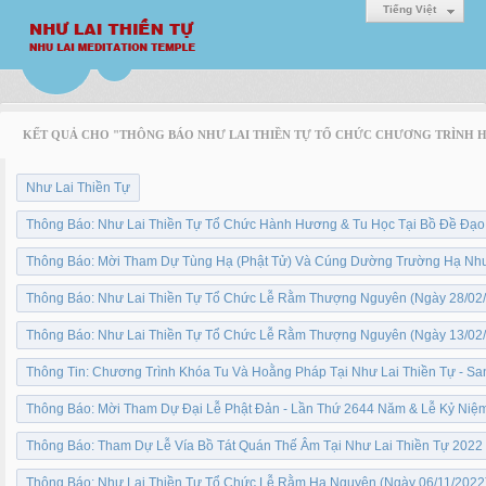
Tiếng Việt
KẾT QUẢ CHO "THÔNG BÁO NHƯ LAI THIỀN TỰ TỔ CHỨC CHƯƠNG TRÌNH 
Như Lai Thiền Tự
Thông Báo: Như Lai Thiền Tự Tổ Chức Hành Hương & Tu Học Tại Bồ Đề Đạo 
Thông Báo: Mời Tham Dự Tùng Hạ (Phật Tử) Và Cúng Dường Trường Hạ Như
Thông Báo: Như Lai Thiền Tự Tổ Chức Lễ Rằm Thượng Nguyên (Ngày 28/02
Thông Báo: Như Lai Thiền Tự Tổ Chức Lễ Rằm Thượng Nguyên (Ngày 13/02
Thông Tin: Chương Trình Khóa Tu Và Hoằng Pháp Tại Như Lai Thiền Tự - Sa
Thông Báo: Mời Tham Dự Đại Lễ Phật Đản - Lần Thứ 2644 Năm & Lễ Kỷ Niệ
Thông Báo: Tham Dự Lễ Vía Bồ Tát Quán Thế Âm Tại Như Lai Thiền Tự 2022
Thông Báo: Như Lai Thiền Tự Tổ Chức Lễ Rằm Hạ Nguyên (Ngày 06/11/2022