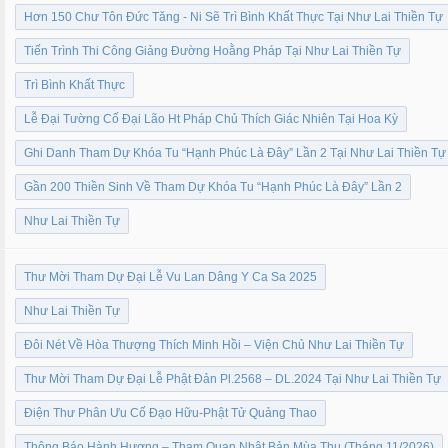
Hơn 150 Chư Tôn Đức Tăng - Ni Sẽ Trì Bình Khất Thực Tại Như Lai Thiền Tự
Tiến Trình Thi Công Giảng Đường Hoằng Pháp Tại Như Lai Thiền Tự
Trì Bình Khất Thực
Lễ Đại Tường Cố Đại Lão Ht Pháp Chủ Thích Giác Nhiên Tại Hoa Kỳ
Ghi Danh Tham Dự Khóa Tu “Hạnh Phúc Là Đây” Lần 2 Tại Như Lai Thiền Tự
Gần 200 Thiền Sinh Về Tham Dự Khóa Tu “Hạnh Phúc Là Đây” Lần 2
Như Lai Thiền Tự
Thư Mời Tham Dự Đại Lễ Vu Lan Dâng Y Ca Sa 2025
Như Lai Thiền Tự
Đôi Nét Về Hòa Thượng Thích Minh Hồi – Viện Chủ Như Lai Thiền Tự
Thư Mời Tham Dự Đại Lễ Phật Đản Pl.2568 – DL.2024 Tại Như Lai Thiền Tự
Điện Thư Phân Ưu Cố Đạo Hữu-Phật Tử Quảng Thao
Thông Báo Hành Hương – Tham Quan Nhật Bản Mùa Thu (Tháng 11/2026)