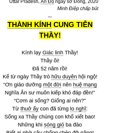
Uttar Pradesh,
Ấn Độ
ngày sơ Đông, 2020
Minh Điệp chấp bút
...
THÀNH KÍNH
CUNG TIỄN
THẦY!
Kính lạy
Giác linh
Thầy!
Thầy ôi!
Đã 52 năm rồi!
Kể từ ngày Thầy trò
hữu duyên
hội ngộ!
“Ơn giáo dưỡng
một đời
nên
huệ mạng
Nghĩa Ân sư muôn kiếp khó đáp đền!”
“Cơm ai sống? Giống ai nên?”
Từ
thuở ấy
con đã từng
lo nghĩ
:
Sống xa Thầy chúng con khổ xiết bao!
Những khi
sóng gió
ba đào
Biết ai nhờ cậy chống chèo đỡ nâng!