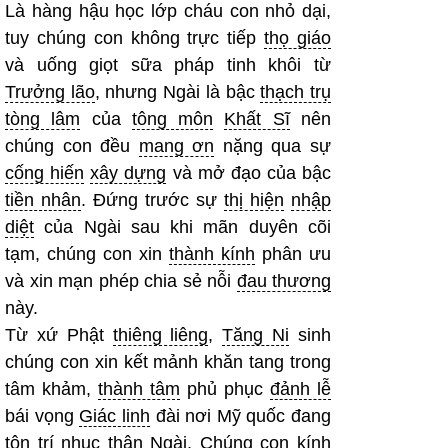
Là hàng hậu học lớp cháu con nhỏ dại,
tuy chúng con không trực tiếp
thọ giáo
và uống giọt sữa pháp tinh khôi từ
Trưởng lão
, nhưng Ngài là bậc
thạch trụ
tòng lâm
của
tông môn
Khất Sĩ
nên
chúng con đều
mang ơn
nặng qua sự
cống hiến
xây dựng
và mở đạo của bậc
tiền nhân
. Đứng trước sự
thị hiện
nhập
diệt
của Ngài sau khi mãn duyên cõi
tạm, chúng con xin
thành kính
phân ưu
và xin mạn phép chia sẻ nỗi
đau thương
này.
Từ xứ Phật
thiêng liêng
,
Tăng Ni
sinh
chúng con xin kết mảnh khăn tang trong
tâm khảm,
thành tâm
phủ phục
đảnh lễ
bái vọng
Giác linh
đài nơi Mỹ quốc đang
tôn trí nhục thân Ngài. Chúng con kính