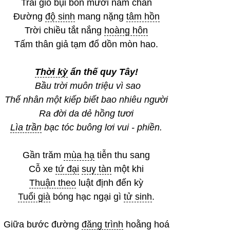
Trải gió bụi bốn mươi năm chẵn
Đường
độ sinh
mang nặng
tâm hồn
Trời chiều tắt nắng
hoàng hôn
Tấm thân giả tạm đổ dồn mòn hao.
Thời kỳ
ẩn thế quy Tây!
Bầu trời muôn triệu vì sao
Thế nhân một kiếp biết bao nhiêu người
Ra đời da dẻ hồng tươi
Lìa trần
bạc tóc buông lơi vui - phiền.
Gần trăm
mùa hạ
tiễn thu sang
Cỗ xe
tứ đại
suy tàn
một khi
Thuận theo
luật định đến kỳ
Tuổi già
bóng hạc ngại gì
tử sinh
.
Giữa bước đường
đăng trình
hoằng hoá