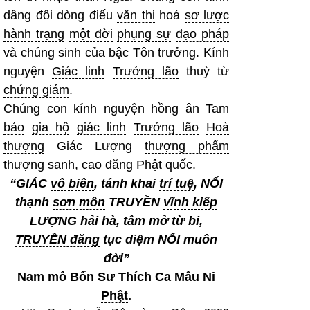
dâng đôi dòng điếu
văn thi
hoá
sơ lược
hành trạng
một đời
phụng sự
đạo pháp
và
chúng sinh
của bậc Tôn trưởng. Kính
nguyện
Giác linh
Trưởng lão
thuỳ từ
chứng giám
.
Chúng con kính nguyện
hồng ân
Tam
bảo
gia hộ
giác linh
Trưởng lão
Hoà
thượng
Giác Lượng
thượng phẩm
thượng sanh
, cao đăng
Phật quốc
.
“GIÁC
vô biên
, tánh khai
trí tuệ
, NỐI
thạnh
sơn môn
TRUYỀN
vĩnh kiếp
LƯỢNG
hải hà
, tâm mở
từ bi
,
TRUYỀN đăng
tục diệm NỐI muôn
đời”
Nam mô Bổn Sư Thích Ca Mâu Ni
Phật
.