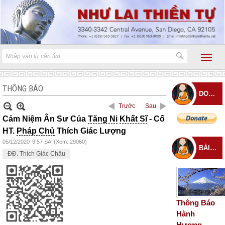
THÔNG BÁO
DONATE
Trước
Sau
Cảm Niệm Ân Sư Của
Tăng Ni
Khất Sĩ
- Cố
HT.
Pháp Chủ
Thích Giác Lượng
05/12/2020
9:57 SA
(Xem: 29060)
BÀI ĐĂNG MỚI
ĐĐ. Thích Giác Châu
Thông Báo
Hành
Hương –