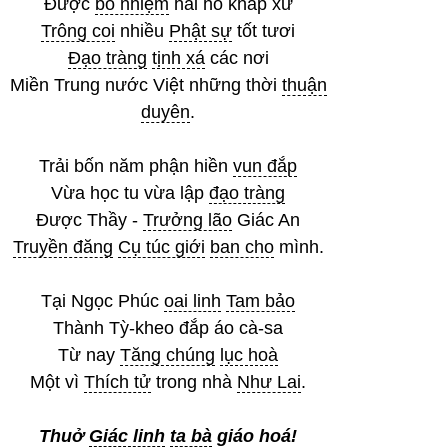
Được
bổ nhiệm
hải hồ khắp xứ
Trông coi
nhiều
Phật sự
tốt tươi
Đạo tràng
tịnh xá
các nơi
Miền Trung nước Việt những thời
thuận
duyên
.
Trải bốn năm phận hiền
vun đắp
Vừa học tu vừa lập
đạo tràng
Được Thầy -
Trưởng lão
Giác An
Truyền đăng
Cụ túc giới
ban cho
mình.
Tại Ngọc Phúc
oai linh
Tam bảo
Thành Tỳ-kheo đắp áo cà-sa
Từ nay
Tăng chúng
lục hoà
Một vì
Thích tử
trong nhà
Như Lai
.
Thuở
Giác linh
ta bà
giáo hoá!