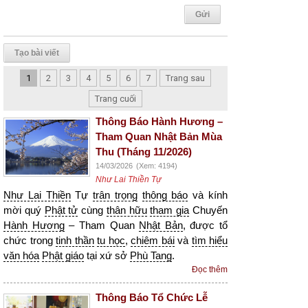
Tạo bài viết
1
2
3
4
5
6
7
Trang sau
Trang cuối
Thông Báo Hành Hương –
Tham Quan Nhật Bản Mùa
Thu (Tháng 11/2026)
14/03/2026
(Xem: 4194)
Như Lai Thiền Tự
Như Lai Thiền
Tự
trân trọng
thông báo
và kính
mời quý
Phật tử
cùng
thân hữu
tham gia
Chuyến
Hành Hương
– Tham Quan
Nhật Bản
, được tổ
chức trong
tinh thần
tu học
,
chiêm bái
và
tìm hiểu
văn hóa
Phật giáo
tại xứ sở
Phù Tang
.
Đọc thêm
Thông Báo Tổ Chức Lễ