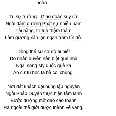
hoàn...
Trị sự trưởng -
Giáo đoàn
suy cử
Ngài
đảm đương
Phật sự
nhiều năm
Tài năng
,
trí tuệ
thậm thâm
Làm gương xán lạn ngàn trăm
tín đồ
.
Dòng
thế sự
cơ đồ ai biết
Do
nhân duyên
nên biệt
quê nhà
Ngài sang Mỹ quốc quê xa
An cư
tu học
ta bà
cõi chung.
Nơi đất khách
đại hùng
lập nguyện
Ngôi
Pháp Duyên
thực hiện
tâm lành
Bước đường mở đạo cao thanh
Ra ngoài
thế giới
được thành
vẻ vang
.