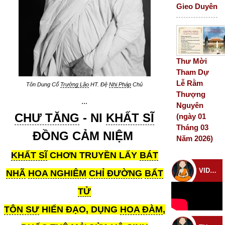
Gieo Duyên
Thư Mời
Tham Dự
Lễ Rằm
Tôn Dung Cố
Trưởng Lão
HT. Đệ
Nhị Pháp
Chủ
Thượng
...
Nguyên
CHƯ TĂNG
- NI
KHẤT SĨ
(ngày 01
Tháng 03
ĐỒNG CẢM NIỆM
Năm 2026)
KHẤT SĨ
CHƠN TRUYỀN LẤY
BÁT
VIDEO CHÙA
NHÃ
HOA NGHIÊM
CHỈ ĐƯỜNG
BẤT
TỬ
TÔN SƯ
HIỂN ĐẠO, DỤNG
HOA ĐÀM
,