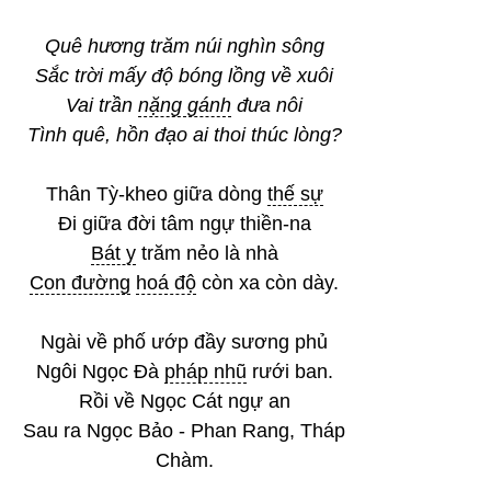
Quê hương trăm núi nghìn sông
Sắc trời mấy độ bóng lồng về xuôi
Vai trần
nặng gánh
đưa nôi
Tình quê, hồn đạo ai thoi thúc lòng?
Thân Tỳ-kheo giữa dòng
thế sự
Đi giữa đời tâm ngự thiền-na
Bát y
trăm nẻo là nhà
Con đường
hoá độ
còn xa còn dày.
Ngài về phố ướp đầy sương phủ
Ngôi Ngọc Đà
pháp nhũ
rưới ban.
Rồi về Ngọc Cát ngự an
Sau ra Ngọc Bảo - Phan Rang, Tháp
Chàm.