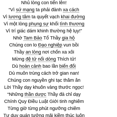
Nhủ lòng con tiến lên!
“Vì
sứ mạng
ta phải đành
xa cách
Vì
lương tâm
ta quyết vạch
khai đường
Vì một lòng
phụng sự
khối
tình thương
Vì trí giác dám khinh thường hệ lụy!”
Nhờ
Tam Bảo
Tổ Thầy
gia hộ
Chúng con lo
Đạo nghiệp
vun bồi
Thầy
an lòng
nơi chốn xa xôi
Mừng
đệ tử
nối dòng
Thích tử!
Dù
hoàn cảnh
bao lần
biến đổi
Dù muôn trùng cách trở gian nan!
Chúng con nguyền ghi tạc thâm ân
Lời Thầy dạy khuôn vàng thước ngọc!
“Những
thần dược
Thầy đà chỉ dạy
Chính Quy Điều Luật Giới tinh nghiêm
Từng giờ từng phút ngưỡng chiêm
Tư duy
quán tưởng
mãi kiềm thúc luôn