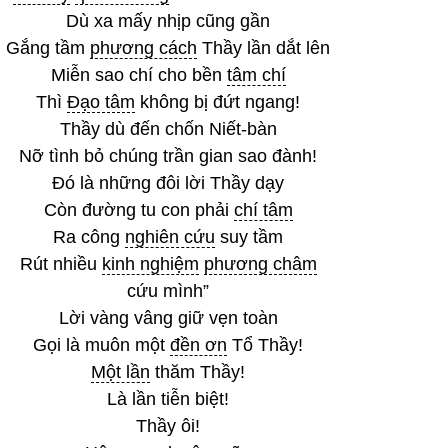
Dù xa mấy nhịp cũng gần
Gắng tầm
phương cách
Thầy lần dắt lên
Miễn sao chí cho bền
tâm chí
Thì
Đạo tâm
không bị đứt ngang!
Thầy dù đến chốn Niết-bàn
Nỡ tình bỏ chúng trần gian sao đành!
Đó là những đôi lời Thầy dạy
Còn đường tu con phải
chí tâm
Ra công
nghiên cứu
suy tầm
Rút nhiều
kinh nghiệm
phương châm
cứu mình”
Lời vàng vâng giữ vẹn toàn
Gọi là muôn một
đền ơn
Tổ Thầy!
Một lần
thăm Thầy!
Là lần tiễn biệt!
Thầy ôi!