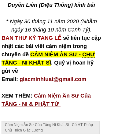
Duyên Liên (Diệu Thông) kính bái
* Ngày 30 tháng 11 năm 2020 (Nhằm
ngày 16 tháng 10 năm Canh Tý).
BAN
THƯ KÝ
TANG LỄ
sẽ
liên tục
cập
nhật các bài viết cảm niệm trong
chuyên đề
CẢM NIỆM ÂN SƯ -
CHƯ
TĂNG
- NI
KHẤT SĨ
. Quý vị
hoan hỷ
gửi về
Email:
giacminhluat@gmail.com
XEM THÊM:
Cảm Niệm Ân Sư Của
TĂNG - NI & PHẬT TỬ
Cảm Niệm Ân Sư Của Tăng Ni Khất Sĩ - Cố HT. Pháp
Chủ Thích Giác Lượng