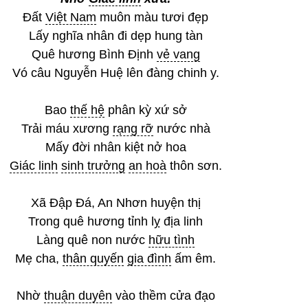
Đất
Việt Nam
muôn màu tươi đẹp
Lấy nghĩa nhân đi dẹp hung tàn
Quê hương Bình Định
vẻ vang
Vó câu Nguyễn Huệ lên đàng chinh y.
Bao
thế hệ
phân kỳ xứ sở
Trải máu xương
rạng rỡ
nước nhà
Mấy đời nhân kiệt nở hoa
Giác linh
sinh trưởng
an hoà
thôn sơn.
Xã Đập Đá, An Nhơn huyện thị
Trong quê hương tỉnh lỵ địa linh
Làng quê non nước
hữu tình
Mẹ cha,
thân quyến
gia đình
ấm êm.
Nhờ
thuận duyên
vào thềm cửa đạo