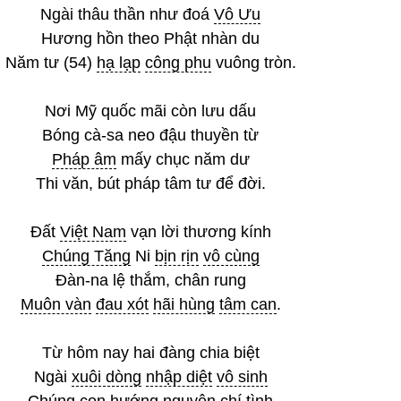
Ngài thâu thần như đoá
Vô Ưu
Hương hồn theo Phật nhàn du
Năm tư (54)
hạ lạp
công phu
vuông tròn.
Nơi Mỹ quốc mãi còn lưu dấu
Bóng cà-sa neo đậu thuyền từ
Pháp âm
mấy chục năm dư
Thi văn, bút pháp tâm tư để đời.
Đất
Việt Nam
vạn lời thương kính
Chúng Tăng
Ni
bịn rịn
vô cùng
Đàn-na lệ thắm, chân rung
Muôn vàn
đau xót
hãi hùng
tâm can
.
Từ hôm nay hai đàng chia biệt
Ngài
xuôi dòng
nhập diệt
vô sinh
Chúng con hướng nguyện
chí tình