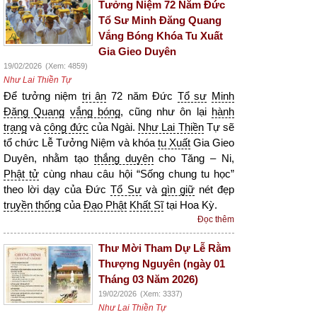
Tưởng Niệm 72 Năm Đức
Tổ Sư Minh Đăng Quang
Vắng Bóng Khóa Tu Xuất
Gia Gieo Duyên
19/02/2026
(Xem: 4859)
Như Lai Thiền Tự
Để tưởng niệm
tri ân
72 năm Đức
Tổ sư
Minh
Đăng Quang
vắng bóng
, cũng như ôn lại
hành
trạng
và
công đức
của Ngài.
Như Lai Thiền
Tự sẽ
tổ chức Lễ Tưởng Niệm và khóa
tu Xuất
Gia Gieo
Duyên, nhằm tạo
thắng duyên
cho Tăng – Ni,
Phật tử
cùng nhau câu hội “Sống chung tu học”
theo lời dạy của Đức
Tổ Sư
và
gìn giữ
nét đẹp
truyền thống
của
Đạo Phật
Khất Sĩ
tại Hoa Kỳ.
Đọc thêm
Thư Mời Tham Dự Lễ Rằm
Thượng Nguyên (ngày 01
Tháng 03 Năm 2026)
19/02/2026
(Xem: 3337)
Như Lai Thiền Tự