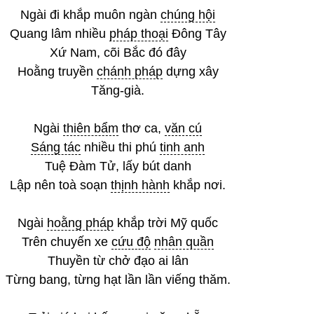
Ngài đi khắp muôn ngàn
chúng hội
Quang lâm nhiều
pháp thoại
Đông Tây
Xứ Nam, cõi Bắc đó đây
Hoằng truyền
chánh pháp
dựng xây
Tăng-già.
Ngài
thiên bẩm
thơ ca,
văn cú
Sáng tác
nhiều thi phú
tinh anh
Tuệ Đàm Tử, lấy bút danh
Lập nên toà soạn
thịnh hành
khắp nơi.
Ngài
hoằng pháp
khắp trời Mỹ quốc
Trên chuyến xe
cứu độ
nhân quần
Thuyền từ chở đạo ai lân
Từng bang, từng hạt lần lần viếng thăm.