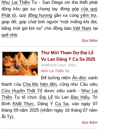
Như Lai Thiền
Tự - San Diego xin tha thiết phát
động kêu gọi sự chung tay đóng góp
của quý
Phật tử
, quý
đồng hương
gần xa cùng
yểm trợ
,
giúp đỡ, góp chút tình người “một miếng khi đói,
bằng một gói khi no” cho đồng bào
Việt Nam
tại
quê nhà
.
Đọc thêm
Thư Mời Tham Dự Đại Lễ
Vu Lan Dâng Y Ca Sa 2025
18/08/2025
(Xem: 7591)
Như Lai Thiền Tự
Để tưởng niệm
Ân đức
sanh
thành của
Cha Mẹ
hiện tiền
, cũng như Cầu siêu
Cửu Huyền Thất Tổ
được siêu sanh -
Như Lai
Thiền
Tự tổ chức
Đại Lễ
Vu Lan
Báo Hiếu
, Trì
Bình
Khất Thực
, Dâng Y
Ca Sa
, vào ngày 07
tháng 09 năm 2025 (nhằm ngày 16 tháng 07 năm
Ất Tỵ).
Đọc thêm