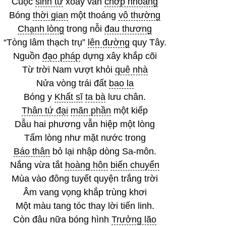
Cuộc
sinh tử
xoay vần
chớp nhoáng
Bóng
thời gian
một thoáng
vô thường
Chạnh lòng
trong nỗi
đau thương
“Tòng lâm thạch trụ”
lên đường
quy Tây.
Nguồn
đạo pháp
dựng xây khắp cõi
Từ trời Nam vượt khỏi
quê nhà
Nửa vòng trái đất
bao la
Bóng y
Khất sĩ
ta bà
lưu chân.
Thân tứ đại
mãn phần
một kiếp
Dẫu hai phương vẫn hiệp một lòng
Tấm lòng như mặt nước trong
Báo thân
bỏ lại nhập dòng Sa-môn.
Nắng vừa tắt
hoàng hôn
biến chuyển
Mùa vào đông tuyết quyện trắng trời
Âm vang vọng khắp trùng khơi
Một màu tang tóc thay lời tiến linh.
Còn đâu nữa bóng hình
Trưởng lão