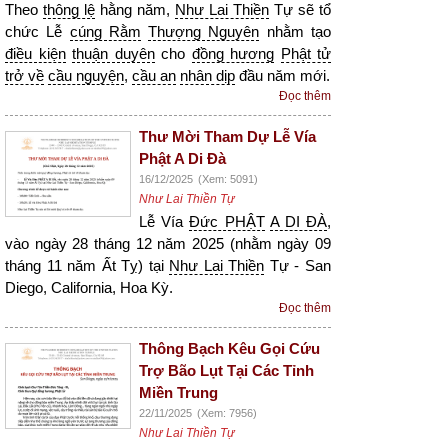
Theo
thông lệ
hằng năm,
Như Lai Thiền
Tự sẽ tổ
chức Lễ
cúng Rằm
Thượng Nguyên
nhằm tạo
điều kiện
thuận duyên
cho
đồng hương
Phật tử
trở về
cầu nguyện
,
cầu an
nhân dịp
đầu năm mới.
Đọc thêm
Thư Mời Tham Dự Lễ Vía
Phật A Di Đà
16/12/2025
(Xem: 5091)
Như Lai Thiền Tự
Lễ Vía
Đức PHẬT
A DI ĐÀ
,
vào ngày 28 tháng 12 năm 2025 (nhằm ngày 09
tháng 11 năm Ất Tỵ) tại
Như Lai Thiền
Tự - San
Diego, California, Hoa Kỳ.
Đọc thêm
Thông Bạch Kêu Gọi Cứu
Trợ Bão Lụt Tại Các Tỉnh
Miền Trung
22/11/2025
(Xem: 7956)
Như Lai Thiền Tự