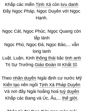
Khắp các miền
Tịnh Xá
còn
lưu danh
Đây Ngọc Pháp, Ngọc Duyên với Ngọc
Hạnh.
Ngọc Cát, Ngọc Phúc, Ngọc Quang còn
lấp lánh
Ngọc Phú, Ngọc Đà, Ngọc Bảo,... vẫn
long lanh
Luật, Luận, Kinh
thông thái
bậc
tinh anh
Trị Sự Trưởng
Giáo Đoàn
III
Khất Sĩ
.
Theo
nhân duyên
Ngài định cư nước Mỹ
Kiến tạo
nên ngôi
Tịnh Xá
Pháp Duyên
Và nơi đây Ngài hoằng hoá
tuỳ duyên
Khắp các Bang và Úc, Âu,...
thế giới
.