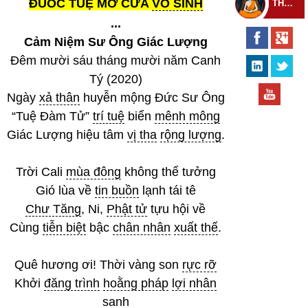
ĐUỐC TUỆ MỞ CỬA
VÔ SINH
THEO DÕI THIỀN TỰ
...
Cảm Niệm Sư Ông Giác Lượng
Đêm mười sáu tháng mười năm Canh
Tý (2020)
Ngày
xả thân
huyễn mộng Đức Sư Ông
“Tuệ Đàm Tử”
trí tuệ
biển
mênh mông
Giác Lượng hiệu tâm
vị tha
rộng lượng
.
Trời Cali
mùa đông
không thể tưởng
Gió lùa về
tin buồn
lạnh tái tê
Chư Tăng
, Ni,
Phật tử
tựu hội về
Cùng
tiễn biệt
bậc
chân nhân
xuất thế
.
Quê hương ơi! Thời vàng son
rực rỡ
Khởi
đăng trình
hoằng pháp
lợi nhân
sanh