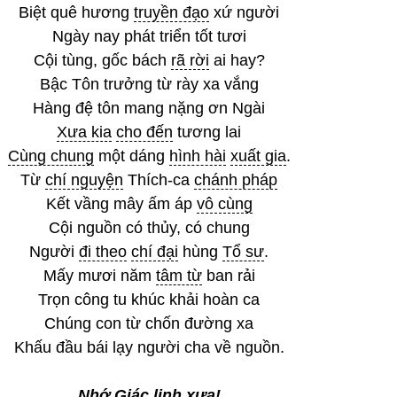
Biệt quê hương
truyền đạo
xứ người
Ngày nay phát triển tốt tươi
Cội tùng, gốc bách
rã rời
ai hay?
Bậc Tôn trưởng từ rày xa vắng
Hàng đệ tôn mang nặng ơn Ngài
Xưa kia
cho đến
tương lai
Cùng chung
một dáng
hình hài
xuất gia
.
Từ
chí nguyện
Thích-ca
chánh pháp
Kết vầng mây ấm áp
vô cùng
Cội nguồn có thủy, có chung
Người
đi theo
chí đại
hùng
Tổ sư
.
Mấy mươi năm
tâm từ
ban rải
Trọn công tu khúc khải hoàn ca
Chúng con từ chốn đường xa
Khấu đầu bái lạy người cha về nguồn.
Nhớ
Giác linh
xưa!