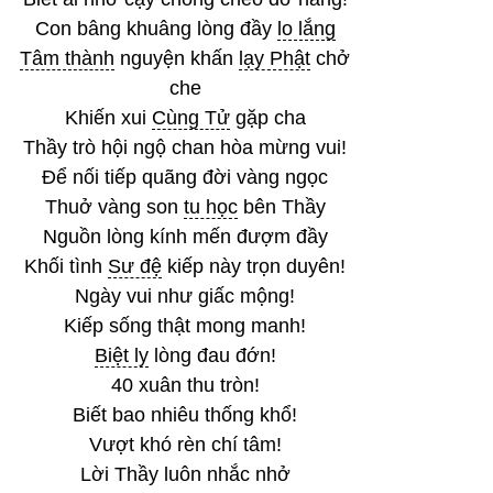
Con bâng khuâng lòng đầy
lo lắng
Tâm thành
nguyện khấn
lạy Phật
chở
che
Khiến xui
Cùng Tử
gặp cha
Thầy trò hội ngộ chan hòa mừng vui!
Để nối tiếp quãng đời vàng ngọc
Thuở vàng son
tu học
bên Thầy
Nguồn lòng kính mến đượm đầy
Khối tình
Sư đệ
kiếp này trọn duyên!
Ngày vui như giấc mộng!
Kiếp sống thật mong manh!
Biệt ly
lòng đau đớn!
40 xuân thu tròn!
Biết bao nhiêu thống khổ!
Vượt khó rèn chí tâm!
Lời Thầy luôn nhắc nhở