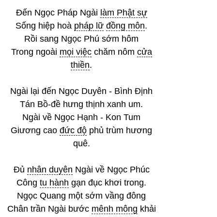
Đến Ngọc Pháp Ngài
làm Phật sự
Sống hiệp hoà
pháp lữ
đồng môn
.
Rồi sang Ngọc Phú sớm hôm
Trong ngoài
mọi việc
chăm nôm
cửa
thiền
.
Ngài lại đến Ngọc Duyên - Bình Định
Tán Bồ-đề hưng thịnh xanh um.
Ngài về Ngọc Hạnh - Kon Tum
Giương cao
đức độ
phủ trùm hương
quê.
Đủ
nhân duyên
Ngài về Ngọc Phúc
Công
tu hành
gạn đục khơi trong.
Ngọc Quang một sớm vầng đông
Chân trần Ngài bước
mênh mông
khải