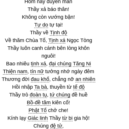
Hôm nay duyên mãn
Thầy xả báo thân!
Không còn vướng bận!
Tự do
tự tại!
Thầy về
Tịnh độ
Về thăm Chùa Tổ,
Tịnh xá
Ngọc Tòng
Thầy luôn canh cánh bên lòng khôn
nguôi!
Bao nhiêu
tịnh xá
,
đại chúng
Tăng Ni
Thiện nam
,
tín nữ
tưởng nhớ ngày đêm
Thương đời
đau khổ
, chẳng nỡ
an nhiên
Hồi nhập
Ta bà
, thuyền từ
tế độ
Thầy trò
đoàn tụ
,
tứ chúng
đề huề
Bồ-đề tâm
kiên cố!
Phật Tổ
chở che!
Kính lạy
Giác linh
Thầy
từ bi
gia hộ!
Chúng
đệ tử
,