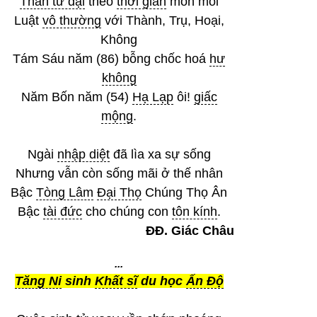
Thân tứ đại
theo
thời gian
mòn mỏi
Luật
vô thường
với Thành, Trụ, Hoại,
Không
Tám Sáu năm (86) bỗng chốc hoá
hư
không
Năm Bốn năm (54)
Hạ Lạp
ôi!
giấc
mộng
.
Ngài
nhập diệt
đã lìa xa sự sống
Nhưng vẫn còn sống mãi ở thế nhân
Bậc
Tòng Lâm
Đại Thọ
Chúng Thọ Ân
Bậc
tài đức
cho chúng con
tôn kính
.
ĐĐ. Giác Châu
...
Tăng Ni
sinh
Khất sĩ
du học
Ấn Độ