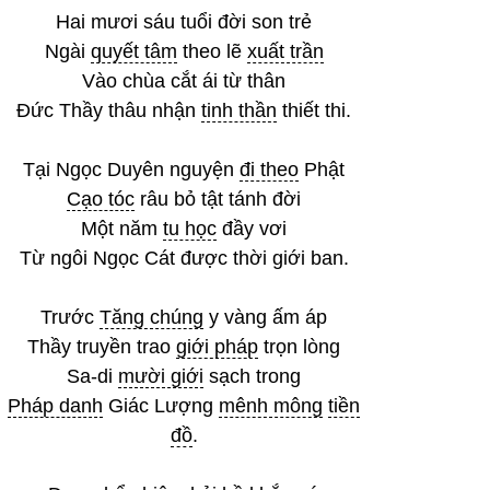
Hai mươi sáu tuổi đời son trẻ
Ngài
quyết tâm
theo lẽ
xuất trần
Vào chùa cắt ái từ thân
Đức Thầy thâu nhận
tinh thần
thiết thi.
Tại Ngọc Duyên nguyện
đi theo
Phật
Cạo tóc
râu bỏ tật tánh đời
Một năm
tu học
đầy vơi
Từ ngôi Ngọc Cát được thời giới ban.
Trước
Tăng chúng
y vàng ấm áp
Thầy truyền trao
giới pháp
trọn lòng
Sa-di
mười giới
sạch trong
Pháp danh
Giác Lượng
mênh mông
tiền
đồ
.