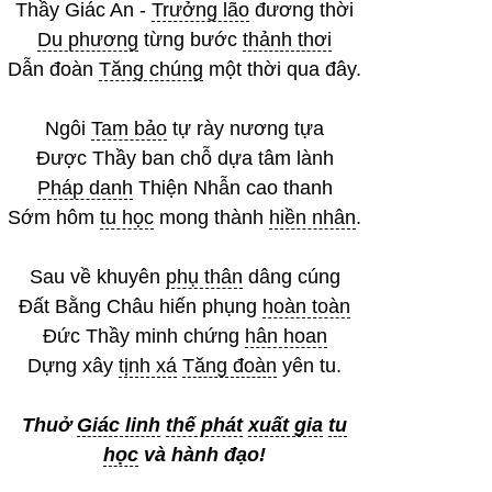
Thầy Giác An -
Trưởng lão
đương thời
Du phương
từng bước
thảnh thơi
Dẫn đoàn
Tăng chúng
một thời qua đây.
Ngôi
Tam bảo
tự rày nương tựa
Được Thầy ban chỗ dựa tâm lành
Pháp danh
Thiện Nhẫn cao thanh
Sớm hôm
tu học
mong thành
hiền nhân
.
Sau về khuyên
phụ thân
dâng cúng
Đất Bằng Châu hiến phụng
hoàn toàn
Đức Thầy minh chứng
hân hoan
Dựng xây
tịnh xá
Tăng đoàn
yên tu.
Thuở
Giác linh
thế phát
xuất gia
tu
học
và hành đạo!