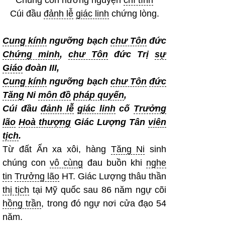
Cúi đầu
đảnh lễ
giác linh
chứng lòng.
Cung kính
ngưỡng bạch
chư Tôn
đức
Chứng minh
,
chư Tôn
đức Trị
sự
Giáo
đoàn III,
Cung kính
ngưỡng bạch
chư Tôn
đức
Tăng
Ni
môn đồ
pháp quyến
,
Cúi đầu
đảnh lễ
giác linh
cố
Trưởng
lão
Hoà thượng
Giác Lượng Tân
viên
tịch
.
Từ đất Ấn xa xôi, hàng
Tăng Ni
sinh
chúng con
vô cùng
đau buồn khi
nghe
tin
Trưởng lão
HT. Giác Lượng thâu thần
thị tịch
tại Mỹ quốc sau 86 năm ngự cõi
hồng trần
, trong đó ngự nơi cửa đạo 54
năm.