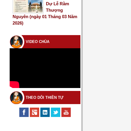
Dự Lễ Rằm
Thượng
Nguyên (ngày 01 Tháng 03 Năm
2026)
VIDEO CHÙA
THEO DÕI THIỀN TỰ