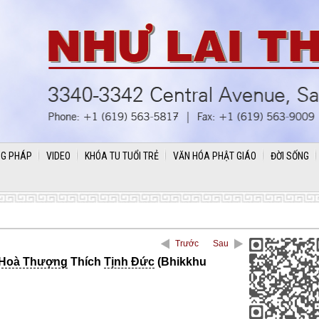
G PHÁP
VIDEO
KHÓA TU TUỔI TRẺ
VĂN HÓA PHẬT GIÁO
ĐỜI SỐNG
Trước
Sau
Hoà Thượng
Thích
Tịnh Đức
(Bhikkhu