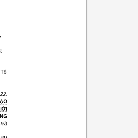
t
c
 Tổ
22.
ĐẠO
IỚI
ỞNG
 ký)