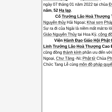
ngày 07 tháng 01 năm 2022 tại chùa
Đ
năm
,
52
Hạ lạp
.
Cố
Trưởng Lão
Hoà Thượng
Nguyên thủy
Hải Ngoại;
Khai sơn
Phá
Sự ra đi của Ngài là niềm mất mát to l
Giáo Nguyên Thủy
tại Hoa Kỳ,
cộng đ
Viện
Hành Đạo
Giáo Hội Phật 
Linh
Trưởng Lão
Hoà Thượng
Cao 
cũng đồng
thành kính
phân ưu đến vớ
Ngoại,
Chư Tăng
-Ni;
Phật tử
Chùa
Ph
Chức Tang Lễ cùng
môn đồ
pháp quy