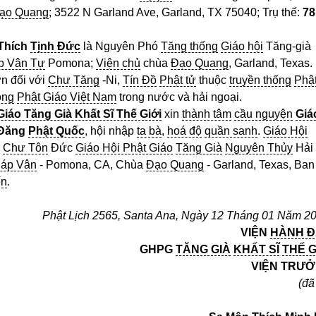
ạo Quang
; 3522 N Garland Ave, Garland, TX 75040; Trụ thế:
78
Thích
Tịnh Đức
là Nguyên Phó
Tăng thống
Giáo hội
Tăng-già
p Vân Tự
Pomona;
Viện chủ
chùa
Đạo Quang
, Garland, Texas.
ớn đối với
Chư Tăng
-Ni,
Tín Đồ
Phật tử
thuộc
truyền thống
Phậ
ồng
Phật Giáo Việt Nam
trong nước và hải ngoại.
Giáo Tăng Già Khất Sĩ Thế Giới
xin
thành tâm
cầu nguyện
Giá
Đăng
Phật Quốc
, hội nhập
ta bà
,
hoá độ
quần sanh
.
Giáo Hội
i
Chư Tôn
Đức
Giáo Hội Phật Giáo
Tăng Già
Nguyên Thủy
Hải
áp Vân
- Pomona, CA, Chùa
Đạo Quang
- Garland, Texas, Ban
ến
.
Phật Lịch 2565, Santa Ana, Ngày 12 Tháng 01 Năm 20
VIỆN
HÀNH 
GHPG
TĂNG GIÀ
KHẤT SĨ
THẾ G
VIỆN TRƯ
(đã