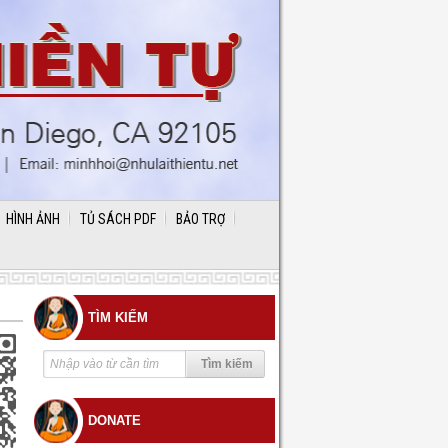
HÌNH ẢNH
TỦ SÁCH PDF
BẢO TRỢ
TÌM KIẾM
DONATE