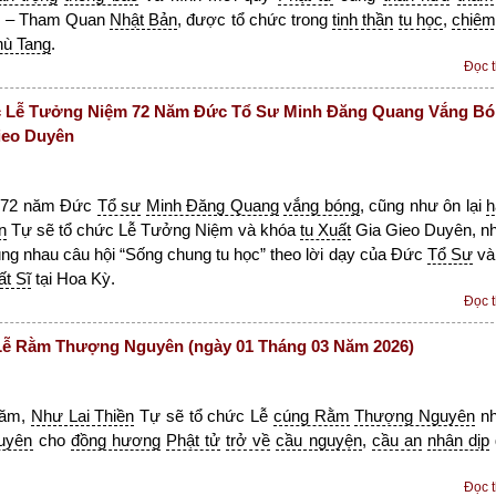
g
– Tham Quan
Nhật Bản
, được tổ chức trong
tinh thần
tu học
,
chiêm
hù Tang
.
Đọc 
 Lễ Tưởng Niệm 72 Năm Đức Tổ Sư Minh Đăng Quang Vắng B
ieo Duyên
72 năm Đức
Tổ sư
Minh Đăng Quang
vắng bóng
, cũng như ôn lại
h
n
Tự sẽ tổ chức Lễ Tưởng Niệm và khóa
tu Xuất
Gia Gieo Duyên, n
ng nhau câu hội “Sống chung tu học” theo lời dạy của Đức
Tổ Sư
v
ất Sĩ
tại Hoa Kỳ.
Đọc 
ễ Rằm Thượng Nguyên (ngày 01 Tháng 03 Năm 2026)
năm,
Như Lai Thiền
Tự sẽ tổ chức Lễ
cúng Rằm
Thượng Nguyên
n
uyên
cho
đồng hương
Phật tử
trở về
cầu nguyện
,
cầu an
nhân dịp
Đọc 