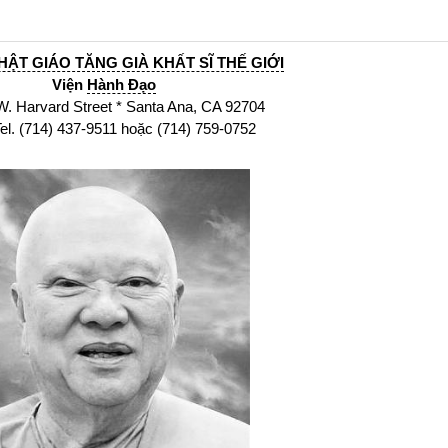
HẬT GIÁO TĂNG GIÀ KHẤT SĨ THẾ GIỚI
Viện
Hành Đạo
arvard Street * Santa Ana, CA 92704
14) 437-9511 hoặc (714) 759-0752