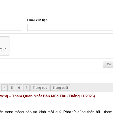
Email của bạn
4
5
6
7
Trang sau
Trang cuối
ơng – Tham Quan Nhật Bản Mùa Thu (Tháng 11/2026)
rân trọng
thông báo
và kính mời quý
Phật tử
cùng
thân hữu
tham