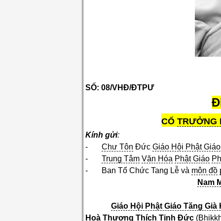
SỐ: 08/VHĐ/ĐTPƯ
Đ
CỐ
TRƯỞNG 
Kính gửi
:
-
Chư Tôn
Đức
Giáo Hội Phật Giáo
-
Trung Tâm
Văn Hóa
Phật Giáo
Ph
- Ban Tổ Chức Tang Lễ và
môn đồ
Nam M
Giáo Hội Phật Giáo Tăng Già 
Hoà Thượng
Thích
Tịnh Đức
(Bhikkh