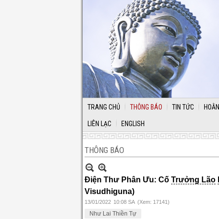
TRANG CHỦ
THÔNG BÁO
TIN TỨC
HOẰN
LIÊN LẠC
ENGLISH
THÔNG BÁO
Điện Thư Phân Ưu: Cố
Trưởng Lão
Visudhiguna)
13/01/2022
10:08 SA
(Xem: 17141)
Như Lai Thiền Tự