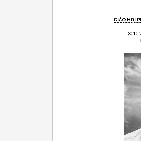
GIÁO HỘI P
3010 W. H
Tel. (7