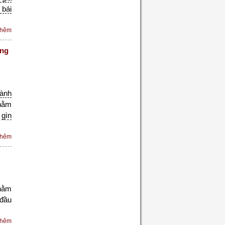
 bái
thêm
óng
ành
hằm
à
gìn
thêm
hằm
đầu
thêm