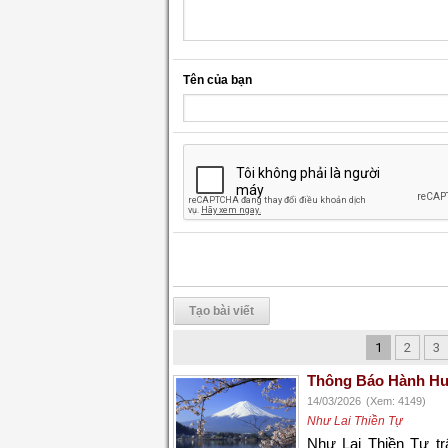
Tên của bạn
Tạo bài viết
1
2
3
Thông Báo Hành Hư
14/03/2026
(Xem: 4149)
Như Lai Thiền Tự
Như Lai Thiền
Tự
t