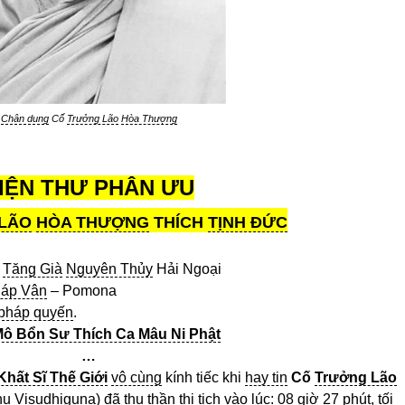
Chân dung
Cố
Trưởng Lão
Hòa Thượng
IỆN THƯ PHÂN ƯU
LÃO
HÒA THƯỢNG
THÍCH
TỊNH ĐỨC
Tăng Già
Nguyên Thủy
Hải Ngoại
áp Vân
– Pomona
pháp quyến
.
ô Bổn Sư Thích Ca Mâu Ni Phật
…
Khất Sĩ Thế Giới
vô cùng
kính tiếc khi
hay tin
Cố
Trưởng Lão
u Visudhiguna) đã thu thần
thị tịch
vào lúc: 08 giờ 27 phút, tối