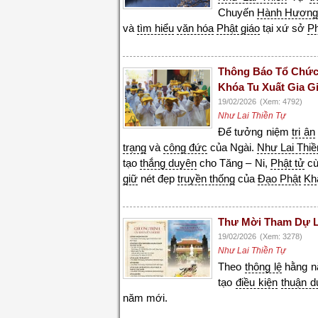
Chuyến
Hành Hươn
và
tìm hiểu
văn hóa
Phật giáo
tại xứ sở
P
Thông Báo Tổ Chức
Khóa Tu Xuất Gia G
19/02/2026
(Xem: 4792)
Như Lai Thiền Tự
Để tưởng niệm
tri ân
trạng
và
công đức
của Ngài.
Như Lai Thiề
tạo
thắng duyên
cho Tăng – Ni,
Phật tử
cù
giữ
nét đẹp
truyền thống
của
Đạo Phật
Kh
Thư Mời Tham Dự L
19/02/2026
(Xem: 3278)
Như Lai Thiền Tự
Theo
thông lệ
hằng 
tạo
điều kiện
thuận d
năm mới.