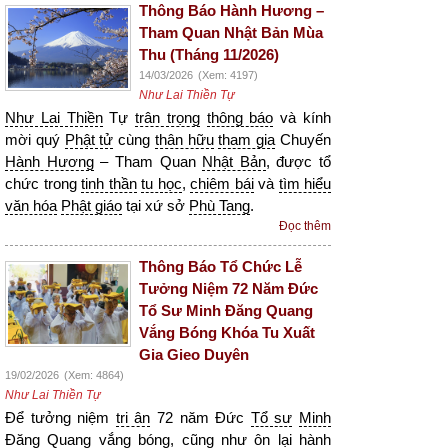
Thông Báo Hành Hương –
Tham Quan Nhật Bản Mùa
Thu (Tháng 11/2026)
14/03/2026
(Xem: 4197)
Như Lai Thiền Tự
Như Lai Thiền
Tự
trân trọng
thông báo
và kính
mời quý
Phật tử
cùng
thân hữu
tham gia
Chuyến
Hành Hương
– Tham Quan
Nhật Bản
, được tổ
chức trong
tinh thần
tu học
,
chiêm bái
và
tìm hiểu
văn hóa
Phật giáo
tại xứ sở
Phù Tang
.
Đọc thêm
Thông Báo Tổ Chức Lễ
Tưởng Niệm 72 Năm Đức
Tổ Sư Minh Đăng Quang
Vắng Bóng Khóa Tu Xuất
Gia Gieo Duyên
19/02/2026
(Xem: 4864)
Như Lai Thiền Tự
Để tưởng niệm
tri ân
72 năm Đức
Tổ sư
Minh
Đăng Quang
vắng bóng
, cũng như ôn lại
hành