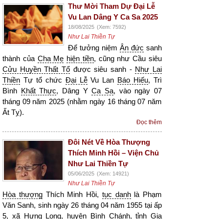
Thư Mời Tham Dự Đại Lễ
Vu Lan Dâng Y Ca Sa 2025
18/08/2025
(Xem: 7592)
Như Lai Thiền Tự
Để tưởng niệm
Ân đức
sanh
thành của
Cha Mẹ
hiện tiền
, cũng như Cầu siêu
Cửu Huyền Thất Tổ
được siêu sanh -
Như Lai
Thiền
Tự tổ chức
Đại Lễ
Vu Lan
Báo Hiếu
, Trì
Bình
Khất Thực
, Dâng Y
Ca Sa
, vào ngày 07
tháng 09 năm 2025 (nhằm ngày 16 tháng 07 năm
Ất Tỵ).
Đọc thêm
Đôi Nét Về Hòa Thượng
Thích Minh Hồi – Viện Chủ
Như Lai Thiền Tự
05/06/2025
(Xem: 14921)
Như Lai Thiền Tự
Hòa thượng
Thích Minh Hồi,
tục danh
là Phạm
Văn Sanh, sinh ngày 26 tháng 04 năm 1955 tại ấp
5, xã
Hưng Long
, huyện Bình Chánh, tỉnh Gia