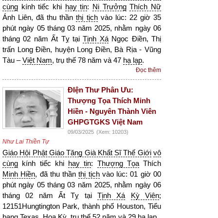
cùng
kính tiếc khi
hay tin
:
Ni Trưởng
Thích Nữ
Ánh Liên, đã thu thần
thị tịch
vào lúc: 22 giờ 35
phút ngày 05 tháng 03 năm 2025, nhằm ngày 06
tháng 02 năm Ất Tỵ tại
Tịnh Xá
Ngọc Điền, Thị
trấn Long Điền, huyện Long Điền, Bà Rịa - Vũng
Tàu –
Việt Nam
, trụ thế 78 năm và 47
hạ lạp
.
Đọc thêm
ĐIện Thư Phân Ưu:
Thượng Tọa Thích Minh
Hiền - Nguyên Thành Viên
GHPGTGKS Việt Nam
09/03/2025
(Xem: 10203)
Như Lai Thiền Tự
Giáo Hội Phật Giáo Tăng Già Khất Sĩ Thế Giới
vô
cùng
kính tiếc khi
hay tin
:
Thượng Tọa
Thích
Minh Hiền
, đã thu thần
thị tịch
vào lúc: 01 giờ 00
phút ngày 05 tháng 03 năm 2025, nhằm ngày 06
tháng 02 năm Ất Tỵ tại
Tịnh Xá
Kỳ Viên
;
12151Hungtington Park, thành phố Houston, Tiểu
bang Texas, Hoa Kỳ, trụ thế 52 năm và 29
hạ lạp
.