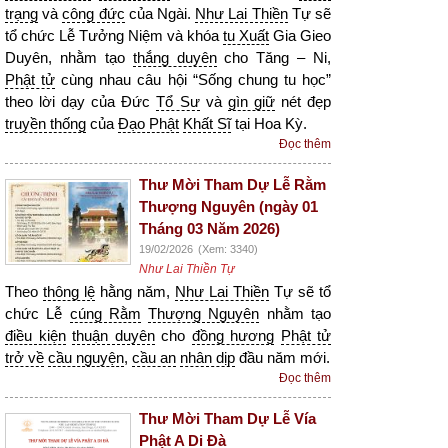
trạng
và
công đức
của Ngài.
Như Lai Thiền
Tự sẽ
tổ chức Lễ Tưởng Niệm và khóa
tu Xuất
Gia Gieo
Duyên, nhằm tạo
thắng duyên
cho Tăng – Ni,
Phật tử
cùng nhau câu hội “Sống chung tu học”
theo lời dạy của Đức
Tổ Sư
và
gìn giữ
nét đẹp
truyền thống
của
Đạo Phật
Khất Sĩ
tại Hoa Kỳ.
Đọc thêm
Thư Mời Tham Dự Lễ Rằm
Thượng Nguyên (ngày 01
Tháng 03 Năm 2026)
19/02/2026
(Xem: 3340)
Như Lai Thiền Tự
Theo
thông lệ
hằng năm,
Như Lai Thiền
Tự sẽ tổ
chức Lễ
cúng Rằm
Thượng Nguyên
nhằm tạo
điều kiện
thuận duyên
cho
đồng hương
Phật tử
trở về
cầu nguyện
,
cầu an
nhân dịp
đầu năm mới.
Đọc thêm
Thư Mời Tham Dự Lễ Vía
Phật A Di Đà