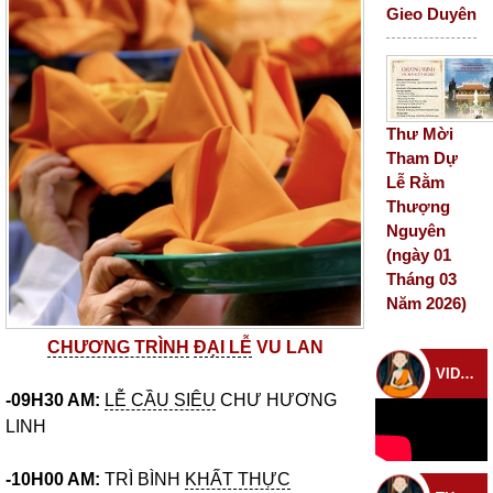
Gieo Duyên
Thư Mời
Tham Dự
Lễ Rằm
Thượng
Nguyên
(ngày 01
Tháng 03
Năm 2026)
CHƯƠNG TRÌNH
ĐẠI LỄ
VU LAN
VIDEO CHÙA
-09H30 AM:
LỄ CẦU SIÊU
CHƯ HƯƠNG
LINH
-10H00 AM:
TRÌ BÌNH
KHẤT THỰC