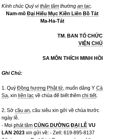
Kính chúc Quý vị
thân tâm
thường
an lạc
.
Nam-mô
Đại Hiếu
Mục Kiền Liên
Bồ Tát
Ma-Ha-Tát
TM. BAN TỔ CHỨC
VIỆN CHỦ
SA
MÔN
THÍCH MINH HỒI
Ghi Chú:
1. Quý
Đồng hương
Phật tử
, muốn dâng Y
Cà
Sa
, xin
liên lạc
về chùa để biết thêm
chi tiết
.
2. Sớ
cầu an
, cầu siêu xin gởi về chùa trước
ngày lễ.
- Mọi
phát tâm
CÚNG DƯỜNG
ĐẠI LỄ
VU
LAN 202
3
xin gửi về: - Zell: 619-895-8137