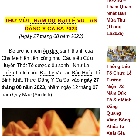
Tham Quan
Nhật Bản
Mùa Thu
THƯ MỜI
THAM DỰ
ĐẠI LỄ
VU LAN
(Tháng
DÂNG Y
CA SA
202
3
11/2026)
(Ngày
27
tháng 08 năm 202
3
)
Để tưởng niệm
Ân đức
sanh thành của
Cha Mẹ
hiện tiền
, cũng như Cầu siêu
Cửu
Huyền Thất Tổ
được siêu sanh -
Như Lai
Thông Báo
Thiền
Tự tổ chức
Đại Lễ
Vu Lan
Báo Hiếu
, Trì
Tổ Chức Lễ
Tưởng
Bình
Khất Thực
, Dâng Y
Ca Sa
, vào
ngày 27
Niệm 72
tháng 08 năm 2023
, nhằm ngày 12 tháng 07
Năm Đức
năm Quý Mão (
Âm lịch
).
Tổ Sư Minh
Đăng
Quang
Vắng Bóng
Khóa Tu
Xuất Gia