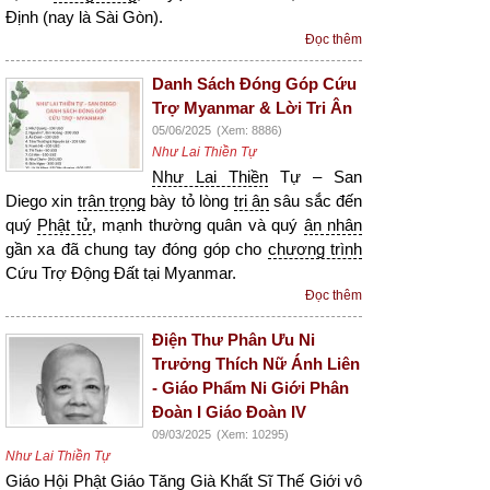
Định (nay là Sài Gòn).
Đọc thêm
Danh Sách Đóng Góp Cứu
Trợ Myanmar & Lời Tri Ân
05/06/2025
(Xem: 8886)
Như Lai Thiền Tự
Như Lai Thiền
Tự – San
Diego xin
trân trọng
bày tỏ lòng
tri ân
sâu sắc đến
quý
Phật tử
, mạnh thường quân và quý
ân nhân
gần xa đã chung tay đóng góp cho
chương trình
Cứu Trợ Động Đất tại Myanmar.
Đọc thêm
Điện Thư Phân Ưu Ni
Trưởng Thích Nữ Ánh Liên
- Giáo Phẩm Ni Giới Phân
Đoàn I Giáo Đoàn IV
09/03/2025
(Xem: 10295)
Như Lai Thiền Tự
Giáo Hội Phật Giáo Tăng Già Khất Sĩ Thế Giới
vô