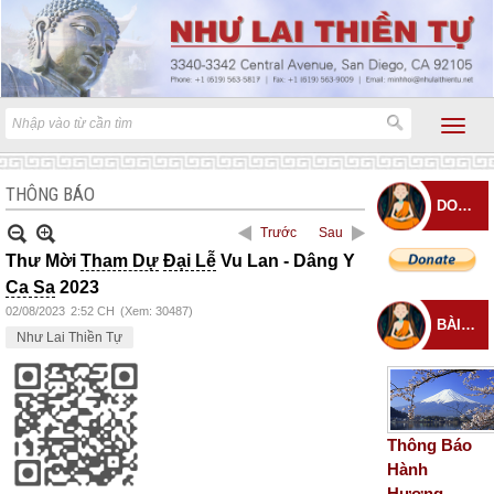
THÔNG BÁO
DONATE
Trước
Sau
Thư Mời
Tham Dự
Đại Lễ
Vu Lan - Dâng Y
Ca Sa
2023
02/08/2023
2:52 CH
(Xem: 30487)
BÀI ĐĂNG MỚI
Như Lai Thiền Tự
Thông Báo
Hành
Hương –