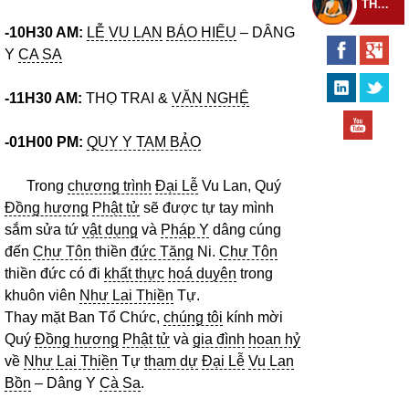
THEO DÕI THIỀN TỰ
-10H30 AM:
LỄ VU LAN
BÁO HIẾU
– DÂNG
Y
CA SA
-11H30 AM:
THỌ TRAI &
VĂN NGHỆ
-01H00 PM:
QUY Y TAM BẢO
Trong
chương trình
Đại Lễ
Vu Lan, Quý
Đồng hương
Phật tử
sẽ được tự tay mình
sắm sửa tứ
vật dụng
và
Pháp Y
dâng cúng
đến
Chư Tôn
thiền
đức Tăng
Ni.
Chư Tôn
thiền đức có đi
khất thực
hoá duyên
trong
khuôn viên
Như Lai Thiền
Tự.
Thay mặt Ban Tổ Chức,
chúng tôi
kính mời
Quý
Đồng hương
Phật tử
và
gia đình
hoan hỷ
về
Như Lai Thiền
Tự
tham dự
Đại Lễ
Vu Lan
Bồn
– Dâng Y
Cà Sa
.