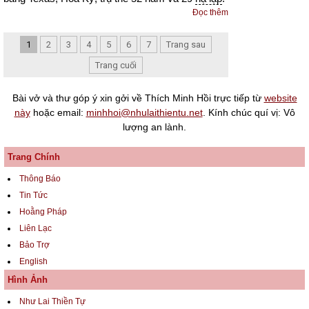
Đọc thêm
1
2
3
4
5
6
7
Trang sau
Trang cuối
Bài vở và thư góp ý xin gởi về Thích Minh Hồi trực tiếp từ
website
này
hoặc email:
minhhoi@nhulaithientu.net
. Kính chúc quí vị: Vô
lượng an lành.
Trang Chính
Thông Báo
Tin Tức
Hoằng Pháp
Liên Lạc
Bảo Trợ
English
Hình Ảnh
Như Lai Thiền Tự