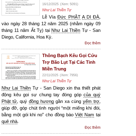
16/12/2025
(Xem: 5091)
Như Lai Thiền Tự
Lễ Vía
Đức PHẬT
A DI ĐÀ
,
vào ngày 28 tháng 12 năm 2025 (nhằm ngày 09
tháng 11 năm Ất Tỵ) tại
Như Lai Thiền
Tự - San
Diego, California, Hoa Kỳ.
Đọc thêm
Thông Bạch Kêu Gọi Cứu
Trợ Bão Lụt Tại Các Tỉnh
Miền Trung
22/11/2025
(Xem: 7956)
Như Lai Thiền Tự
Như Lai Thiền
Tự - San Diego xin tha thiết phát
động kêu gọi sự chung tay đóng góp
của quý
Phật tử
, quý
đồng hương
gần xa cùng
yểm trợ
,
giúp đỡ, góp chút tình người “một miếng khi đói,
bằng một gói khi no” cho đồng bào
Việt Nam
tại
quê nhà
.
Đọc thêm