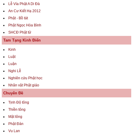
Lễ Vía Phật A Di Đà
An Cư Kiết Hạ 2012
Phật - Bồ tát
Phật Ngọc Hòa Bình
SHCĐ Phật tử
Tam Tạng Kinh Điển
Kinh
Luật
Luận
Nghi Lễ
Nghiên cứu Phật học
Nhân vật Phật giáo
Chuyên Đề
Tịnh Độ tông
Thiền tông
Mật tông
Phật Đản
Vu Lan