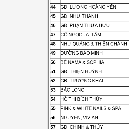
44
GĐ. LƯƠNG HOÀNG YẾN
45
GĐ. NHƯ THANH
46
GĐ.
PHẠM THỪA
HƯU
47
CÔ NGỌC - A. TÂM
48
NHƯ QUẢNG & THIỆN CHÁNH
49
ĐƯỜNG BẢO MINH
50
BÉ NAMA & SOPHIA
51
GĐ. THIỆN HUỲNH
52
GĐ. TRƯƠNG KHAI
53
BẢO LONG
54
HỒ THỊ
BÍCH THỦY
55
PINK & WHITE NAILS & SPA
56
NGUYEN, VIVIAN
57
GĐ. CHINH & THỦY