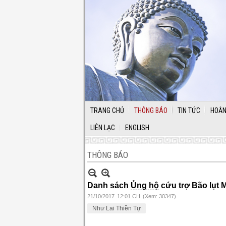
TRANG CHỦ
THÔNG BÁO
TIN TỨC
HOẰN
LIÊN LẠC
ENGLISH
THÔNG BÁO
Danh sách
Ủng hộ
cứu trợ Bão lụt 
21/10/2017
12:01 CH
(Xem: 30347)
Như Lai Thiền Tự