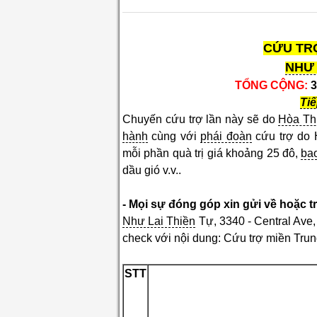
CỨU TRỢ
NHƯ 
TỔNG CỘNG:
3
Tiế
Chuyến cứu trợ lần này sẽ do
Hòa T
hành
cùng với
phái đoàn
cứu trợ do 
mỗi phần quà trị giá khoảng 25 đô,
ba
dầu gió v.v..
- Mọi sự đóng góp xin gửi về hoặc trự
Như Lai Thiền
Tự, 3340 - Central Ave
check với nội dung: Cứu trợ miền Tru
STT