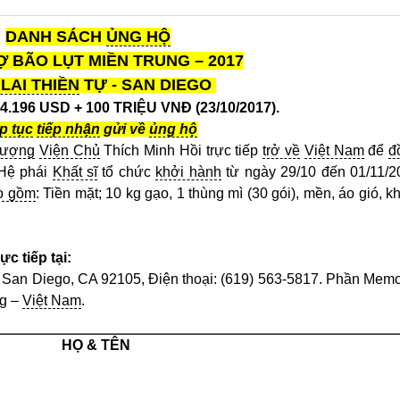
DANH SÁCH
ỦNG HỘ
 BÃO LỤT MIỀN TRUNG – 2017
LAI THIỀN
TỰ - SAN DIEGO
4.196 USD + 100 TRIỆU VNĐ
(23/10/2017).
p tục
tiếp nhận
gửi về
ủng hộ
hượng
Viện Chủ
Thích Minh Hồi trực tiếp
trở về
Việt Nam
để
đ
Hệ phái
Khất sĩ
tổ chức
khởi hành
từ ngày 29/10 đến 01/11/2
o gồm
: Tiền mặt; 10 kg gạo, 1 thùng mì (30 gói), mền, áo gió, k
c tiếp tại:
, San Diego, CA 92105, Điện thoại: (619) 563-5817. Phần Mem
ng –
Việt Nam
.
HỌ & TÊN