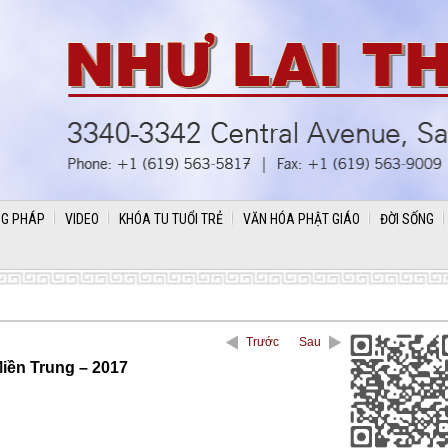
G PHÁP
VIDEO
KHÓA TU TUỔI TRẺ
VĂN HÓA PHẬT GIÁO
ĐỜI SỐNG
Trước
Sau
Miền Trung – 2017