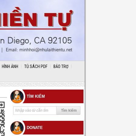
HÌNH ẢNH
TỦ SÁCH PDF
BẢO TRỢ
TÌM KIẾM
DONATE