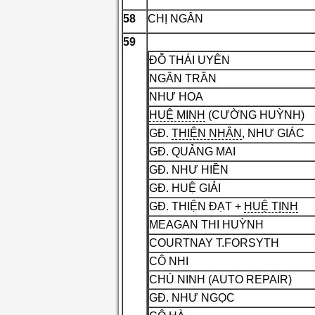
58
CHỊ NGÂN
59
ĐỖ THÁI UYÊN
NGÂN TRẦN
NHƯ HOA
HUỆ MINH
(CƯỜNG HUỲNH)
GĐ.
THIỆN NHÂN
, NHƯ GIÁC
GĐ. QUẢNG MAI
GĐ. NHƯ HIỀN
GĐ. HUỆ GIẢI
GĐ. THIỆN ĐẠT +
HUỆ TỊNH
MEAGAN THI HUỲNH
COURTNAY T.FORSYTH
CÔ NHI
CHÚ NINH (AUTO REPAIR)
GĐ. NHƯ NGỌC