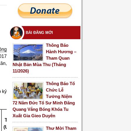
BÀI ĐĂNG MỚI
Thông Báo
ồng
Hành Hương –
017
Tham Quan
hăn,
Nhật Bản Mùa Thu (Tháng
11/2026)
Thông Báo Tổ
Chức Lễ
o ký
Tưởng Niệm
72 Năm Đức Tổ Sư Minh Đăng
Quang Vắng Bóng Khóa Tu
SỐ
ĐƠN VỊ
Xuất Gia Gieo Duyên
TIỀN
(USD)
Thư Mời Tham