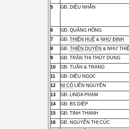
5
GĐ. DIỆU NHẪN
6
GĐ. QUẢNG HỒNG
7
GĐ.
THIỆN HUỆ
&
NHƯ ĐỊNH
8
GĐ.
THIỆN DUYÊN
& NHƯ THI
9
GĐ. TRẦN THỊ THÙY DUNG
10
GĐ. TUẤN & TRANG
11
GĐ. DIỆU NGỌC
12
NI CÔ
LIÊN NGUYÊN
13
GĐ. LINDA PHẠM
14
GĐ. BS DIỆP
15
GĐ. TỊNH THANH
16
GĐ. NGUYỄN THỊ CÚC