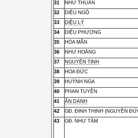
31
NHƯ THUẦN
32
DIỆU NGỘ
33
DIỆU LÝ
34
DIỆU PHƯỢNG
35
HÒA MẪN
36
NHƯ HOÀNG
37
NGUYÊN TỊNH
38
HOA ĐỨC
39
HUỲNH NGA
40
PHAN TUYỀN
41
ẨN DANH
42
GĐ. ĐỊNH THỊNH (NGUYÊN ĐỨ
43
GĐ. NHƯ TÂM