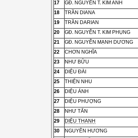
17
GĐ. NGUYỄN T. KIM ANH
18
TRẦN DIANA
19
TRẦN DARIAN
20
GĐ. NGUYỄN T. KIM PHỤNG
21
GĐ. NGUYỄN MẠNH DƯƠNG
22
CHƠN NGHĨA
23
NHƯ BỬU
24
DIỆU ĐÀI
25
THIỆN NHU
26
DIỆU ÁNH
27
DIỆU PHƯỢNG
28
NHƯ TẤN
29
DIỆU THANH
30
NGUYÊN HƯƠNG