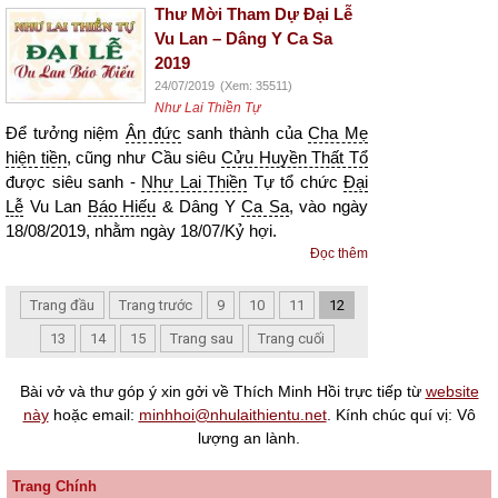
Thư Mời Tham Dự Đại Lễ
Vu Lan – Dâng Y Ca Sa
2019
24/07/2019
(Xem: 35511)
Như Lai Thiền Tự
Để tưởng niệm
Ân đức
sanh thành của
Cha Mẹ
hiện tiền
, cũng như Cầu siêu
Cửu Huyền Thất Tổ
được siêu sanh -
Như Lai Thiền
Tự tổ chức
Đại
Lễ
Vu Lan
Báo Hiếu
& Dâng Y
Ca Sa
, vào ngày
18/08/2019, nhằm ngày 18/07/Kỷ hợi.
Đọc thêm
Trang đầu
Trang trước
9
10
11
12
13
14
15
Trang sau
Trang cuối
Bài vở và thư góp ý xin gởi về Thích Minh Hồi trực tiếp từ
website
này
hoặc email:
minhhoi@nhulaithientu.net
. Kính chúc quí vị: Vô
lượng an lành.
Trang Chính