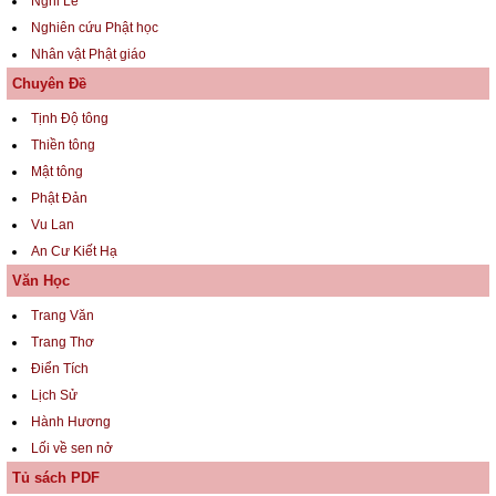
Nghi Lễ
Nghiên cứu Phật học
Nhân vật Phật giáo
Chuyên Đề
Tịnh Độ tông
Thiền tông
Mật tông
Phật Đản
Vu Lan
An Cư Kiết Hạ
Văn Học
Trang Văn
Trang Thơ
Điển Tích
Lịch Sử
Hành Hương
Lối về sen nở
Tủ sách PDF