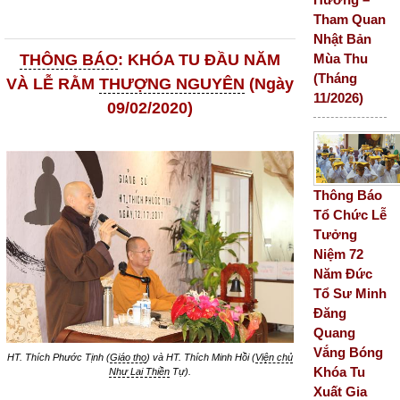
Tham Quan
Nhật Bản
Mùa Thu
THÔNG BÁO
: KHÓA TU ĐẦU NĂM
(Tháng
VÀ LỄ RẰM
THƯỢNG NGUYÊN
(Ngày
11/2026)
09/02/2020)
Thông Báo
Tổ Chức Lễ
Tưởng
Niệm 72
Năm Đức
Tổ Sư Minh
Đăng
Quang
Vắng Bóng
HT. Thích Phước Tịnh (
Giáo thọ
) và HT. Thích Minh Hồi (
Viện chủ
Khóa Tu
Như Lai Thiền
Tự).
Xuất Gia