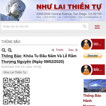
THÔNG BÁO
DONATE
Trước
Sau
Thông Báo
: Khóa Tu Đầu Năm Và Lễ Rằm
Thượng Nguyên
(Ngày 09/02/2020)
01/02/2020
6:02 CH
(Xem: 37732)
BÀI ĐĂNG MỚI
Như Lai Thiền Tự
Thông Báo
Hành
Hương –