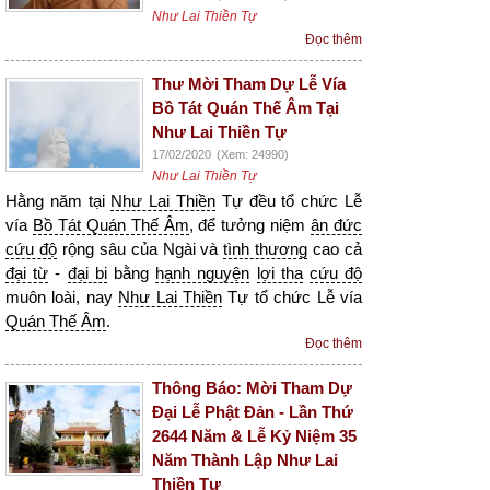
Như Lai Thiền Tự
Đọc thêm
Thư Mời Tham Dự Lễ Vía
Bồ Tát Quán Thế Âm Tại
Như Lai Thiền Tự
17/02/2020
(Xem: 24990)
Như Lai Thiền Tự
Hằng năm tại
Như Lai Thiền
Tự đều tổ chức Lễ
vía
Bồ Tát Quán Thế Âm
, để tưởng niệm
ân đức
cứu độ
rộng sâu của Ngài và
tình thương
cao cả
đại từ
-
đại bi
bằng
hạnh nguyện
lợi tha
cứu độ
muôn loài, nay
Như Lai Thiền
Tự tổ chức Lễ vía
Quán Thế Âm
.
Đọc thêm
Thông Báo: Mời Tham Dự
Đại Lễ Phật Đản - Lần Thứ
2644 Năm & Lễ Kỷ Niệm 35
Năm Thành Lập Như Lai
Thiền Tự