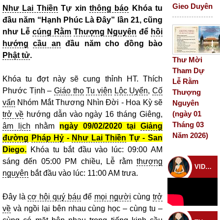
Gieo Duyên
Như Lai Thiền
Tự xin
thông báo
Khóa tu
đầu năm “Hạnh Phúc Là Đây” lần 21, cũng
như Lễ
cúng Rằm
Thượng Nguyên
để
hồi
hướng
cầu an
đầu năm cho đồng bào
Phật tử
.
Thư Mời
Tham Dự
Khóa tu đợt này sẽ cung thỉnh HT. Thích
Lễ Rằm
Phước Tịnh –
Giáo thọ
Tu viện
Lộc Uyển
,
Cố
Thượng
vấn
Nhóm Mắt Thương Nhìn Đời - Hoa Kỳ sẽ
Nguyên
(ngày 01
trở về
hướng dẫn vào ngày 16 tháng Giêng,
Tháng 03
âm lịch
nhằm
ngày 09/02/2020 tại
Giảng
Năm 2026)
đường
Pháp Hỷ
-
Như Lai Thiền
Tự - San
Diego.
Khóa tu bắt đầu vào lúc: 09:00 AM
sáng đến 05:00 PM chiều, Lễ rằm
thượng
VIDEO CHÙA
nguyên
bắt đầu vào lúc: 11:00 AM trưa.
Đây là
cơ hội quý báu
để
mọi người
cùng
trở
về
và ngồi lại bên nhau cùng học – cùng tu –