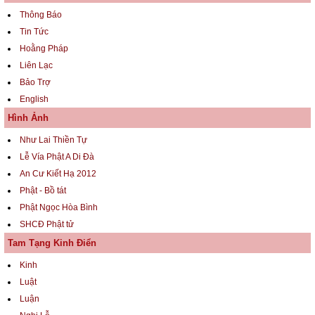
Thông Báo
Tin Tức
Hoằng Pháp
Liên Lạc
Bảo Trợ
English
Hình Ảnh
Như Lai Thiền Tự
Lễ Vía Phật A Di Đà
An Cư Kiết Hạ 2012
Phật - Bồ tát
Phật Ngọc Hòa Bình
SHCĐ Phật tử
Tam Tạng Kinh Điển
Kinh
Luật
Luận