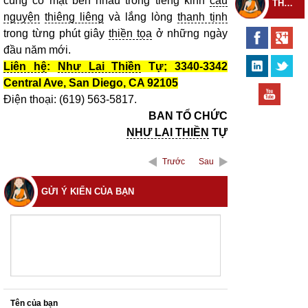
cùng có mặt bên nhau trong tiếng kinh
cầu
THEO DÕI THIỀN TỰ
nguyện
thiêng liêng
và lắng lòng
thanh tịnh
trong từng phút giây
thiền tọa
ở những ngày
đầu năm mới.
Liên hệ
:
Như Lai Thiền
Tự; 3340-3342
Central Ave, San Diego, CA 92105
Điện thoại: (619) 563-5817.
BAN TỔ CHỨC
NHƯ LAI THIỀN
TỰ
Trước
Sau
GỬI Ý KIẾN CỦA BẠN
Tên của bạn