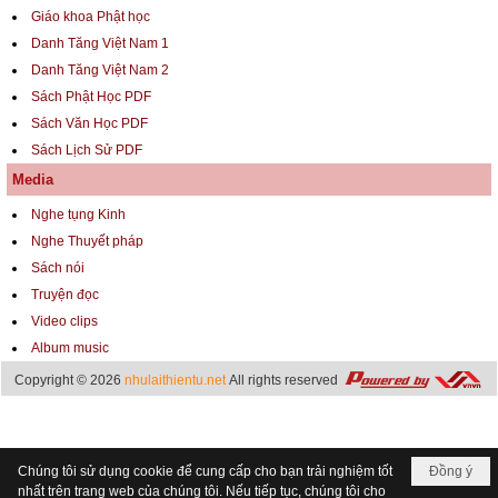
Giáo khoa Phật học
Danh Tăng Việt Nam 1
Danh Tăng Việt Nam 2
Sách Phật Học PDF
Sách Văn Học PDF
Sách Lịch Sử PDF
Media
Nghe tụng Kinh
Nghe Thuyết pháp
Sách nói
Truyện đọc
Video clips
Album music
Copyright © 2026
nhulaithientu.net
All rights reserved
Chúng tôi sử dụng cookie để cung cấp cho bạn trải nghiệm tốt
Đồng ý
nhất trên trang web của chúng tôi. Nếu tiếp tục, chúng tôi cho