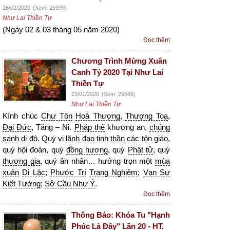
16/02/2020
(Xem: 25999)
Như Lai Thiền Tự
(Ngày 02 & 03 tháng 05 năm 2020)
Đọc thêm
Chương Trình Mừng Xuân
Canh Tý 2020 Tại Như Lai
Thiền Tự
23/01/2020
(Xem: 29666)
Như Lai Thiền Tự
Kính chúc
Chư Tôn
Hoà Thượng
,
Thượng Toạ
,
Đại Đức
, Tăng – Ni.
Pháp thể
khương an,
chúng
sanh
dị độ. Quý vị
lãnh đạo
tinh thần
các
tôn giáo
,
quý hội đoàn, quý
đồng hương
, quý
Phật tử
, quý
thương gia
, quý ân nhân… hưởng trọn một
mùa
xuân
Di Lặc
;
Phước Trí
Trang Nghiêm
;
Vạn Sự
Kiết Tường
;
Sở Cầu Như Ý
.
Đọc thêm
Thông Báo: Khóa Tu "Hạnh
Phúc Là Đây" Lần 20 - HT.