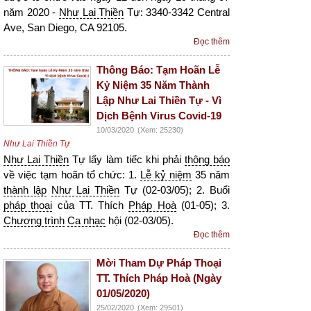
năm 2020 -
Như Lai Thiền
Tự: 3340-3342 Central
Ave, San Diego, CA 92105.
Đọc thêm
Thông Báo: Tạm Hoãn Lễ
Kỷ Niệm 35 Năm Thành
Lập Như Lai Thiền Tự - Vì
Dịch Bệnh Virus Covid-19
10/03/2020
(Xem: 25230)
Như Lai Thiền Tự
Như Lai Thiền
Tự lấy làm tiếc khi phải
thông báo
về việc tạm hoãn tổ chức: 1.
Lễ kỷ niệm
35 năm
thành lập
Như Lai Thiền
Tự (02-03/05); 2. Buổi
pháp thoại
của TT. Thích
Pháp Hoà
(01-05); 3.
Chương trình
Ca nhạc
hội (02-03/05).
Đọc thêm
Mời Tham Dự Pháp Thoại
TT. Thích Pháp Hoà (Ngày
01/05/2020)
25/02/2020
(Xem: 29501)