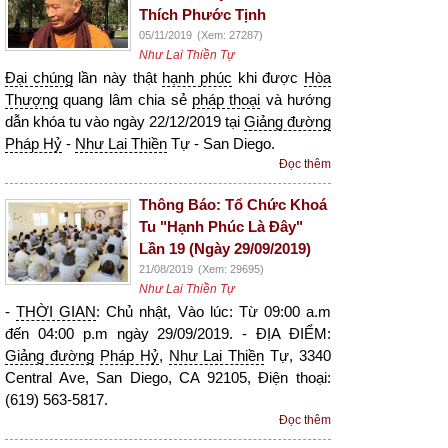
Thích Phước Tịnh
05/11/2019
(Xem: 27287)
Như Lai Thiền Tự
Đại chúng
lần này thật
hạnh phúc
khi được
Hòa
Thượng
quang lâm chia sẻ
pháp thoại
và hướng
dẫn khóa tu vào ngày 22/12/2019 tại
Giảng đường
Pháp Hỷ
-
Như Lai Thiền
Tự - San Diego.
Đọc thêm
Thông Báo: Tổ Chức Khoá
Tu "Hạnh Phúc Là Đây"
Lần 19 (Ngày 29/09/2019)
21/08/2019
(Xem: 29695)
Như Lai Thiền Tự
-
THỜI GIAN
: Chủ nhật, Vào lúc: Từ 09:00 a.m
đến 04:00 p.m ngày 29/09/2019. - ĐỊA ĐIỂM:
Giảng đường
Pháp Hỷ
,
Như Lai Thiền
Tự, 3340
Central Ave, San Diego, CA 92105, Điện thoại:
(619) 563-5817.
Đọc thêm