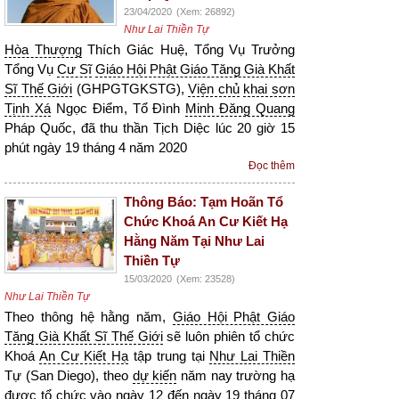
23/04/2020
(Xem: 26892)
Như Lai Thiền Tự
Hòa Thượng
Thích Giác Huệ, Tổng Vụ Trưởng
Tổng Vụ
Cư Sĩ
Giáo Hội Phật Giáo Tăng Già Khất
Sĩ Thế Giới
(GHPGTGKSTG),
Viện chủ
khai sơn
Tịnh Xá
Ngọc Điểm, Tổ Đình
Minh Đăng Quang
Pháp Quốc, đã thu thần Tịch Diệc lúc 20 giờ 15
phút ngày 19 tháng 4 năm 2020
Đọc thêm
Thông Báo: Tạm Hoãn Tổ
Chức Khoá An Cư Kiết Hạ
Hằng Năm Tại Như Lai
Thiền Tự
15/03/2020
(Xem: 23528)
Như Lai Thiền Tự
Theo thông hệ hằng năm,
Giáo Hội Phật Giáo
Tăng Già Khất Sĩ Thế Giới
sẽ luôn phiên tổ chức
Khoá
An Cư Kiết Hạ
tập trung tại
Như Lai Thiền
Tự (San Diego), theo
dự kiến
năm nay trường hạ
được tổ chức vào ngày 12 đến ngày 19 tháng 07