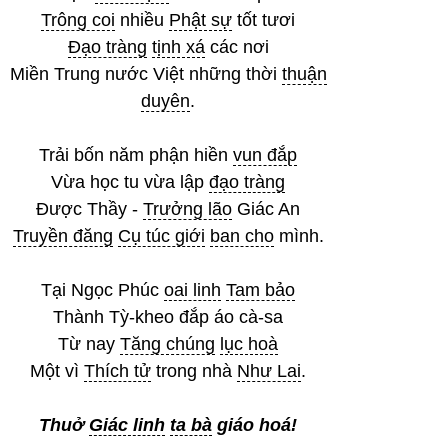
Trông coi
nhiều
Phật sự
tốt tươi
Đạo tràng
tịnh xá
các nơi
Miền Trung nước Việt những thời
thuận
duyên
.
Trải bốn năm phận hiền
vun đắp
Vừa học tu vừa lập
đạo tràng
Được Thầy -
Trưởng lão
Giác An
Truyền đăng
Cụ túc giới
ban cho
mình.
Tại Ngọc Phúc
oai linh
Tam bảo
Thành Tỳ-kheo đắp áo cà-sa
Từ nay
Tăng chúng
lục hoà
Một vì
Thích tử
trong nhà
Như Lai
.
Thuở
Giác linh
ta bà
giáo hoá!