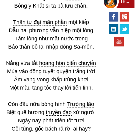
THEO DÕI THIỀN TỰ
Bóng y
Khất sĩ
ta bà
lưu chân.
Thân tứ đại
mãn phần
một kiếp
Dẫu hai phương vẫn hiệp một lòng
Tấm lòng như mặt nước trong
Báo thân
bỏ lại nhập dòng Sa-môn.
Nắng vừa tắt
hoàng hôn
biến chuyển
Mùa vào đông tuyết quyện trắng trời
Âm vang vọng khắp trùng khơi
Một màu tang tóc thay lời tiến linh.
Còn đâu nữa bóng hình
Trưởng lão
Biệt quê hương
truyền đạo
xứ người
Ngày nay phát triển tốt tươi
Cội tùng, gốc bách
rã rời
ai hay?