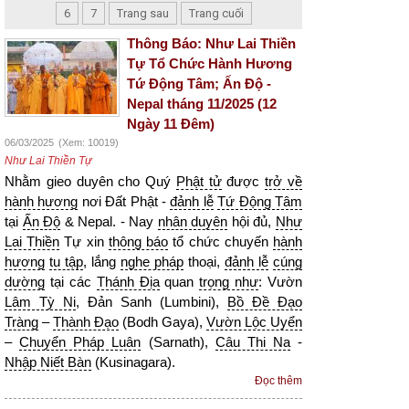
6
7
Trang sau
Trang cuối
Thông Báo: Như Lai Thiền
Tự Tổ Chức Hành Hương
Tứ Động Tâm; Ấn Độ -
Nepal tháng 11/2025 (12
Ngày 11 Đêm)
06/03/2025
(Xem: 10019)
Như Lai Thiền Tự
Nhằm gieo duyên cho Quý
Phật tử
được
trở về
hành hương
nơi Đất Phật -
đảnh lễ
Tứ Động Tâm
tại
Ấn Độ
& Nepal. - Nay
nhân duyên
hội đủ,
Như
Lai Thiền
Tự xin
thông báo
tổ chức chuyến
hành
hương
tu tập
, lắng
nghe pháp
thoại,
đảnh lễ
cúng
dường
tại các
Thánh Địa
quan
trọng như
: Vườn
Lâm Tỳ Ni
, Đản Sanh (Lumbini),
Bồ Đề Đạo
Tràng
–
Thành Đạo
(Bodh Gaya),
Vườn Lộc Uyển
–
Chuyển Pháp Luân
(Sarnath),
Câu Thi Na
-
Nhập Niết Bàn
(Kusinagara).
Đọc thêm