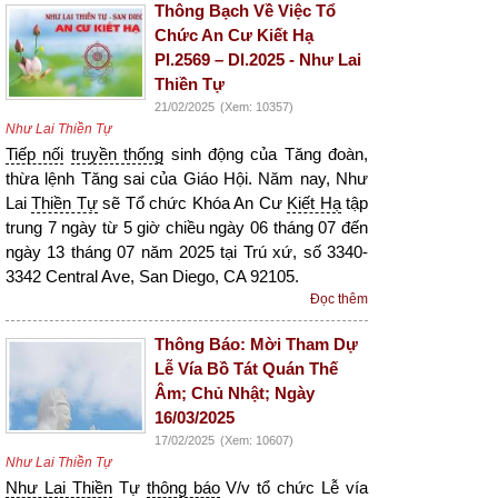
Thông Bạch Về Việc Tổ
Chức An Cư Kiết Hạ
Pl.2569 – Dl.2025 - Như Lai
Thiền Tự
21/02/2025
(Xem: 10357)
Như Lai Thiền Tự
Tiếp nối
truyền thống
sinh động của Tăng đoàn,
thừa lệnh Tăng sai của Giáo Hội. Năm nay, Như
Lai
Thiền Tự
sẽ Tổ chức Khóa An Cư
Kiết Hạ
tập
trung 7 ngày từ 5 giờ chiều ngày 06 tháng 07 đến
ngày 13 tháng 07 năm 2025 tại Trú xứ, số 3340-
3342 Central Ave, San Diego, CA 92105.
Đọc thêm
Thông Báo: Mời Tham Dự
Lễ Vía Bồ Tát Quán Thế
Âm; Chủ Nhật; Ngày
16/03/2025
17/02/2025
(Xem: 10607)
Như Lai Thiền Tự
Như Lai Thiền
Tự
thông báo
V/v tổ chức Lễ vía