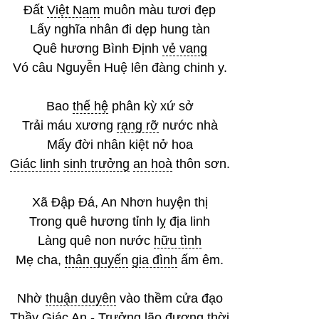
Đất
Việt Nam
muôn màu tươi đẹp
Lấy nghĩa nhân đi dẹp hung tàn
Quê hương Bình Định
vẻ vang
Vó câu Nguyễn Huệ lên đàng chinh y.
Bao
thế hệ
phân kỳ xứ sở
Trải máu xương
rạng rỡ
nước nhà
Mấy đời nhân kiệt nở hoa
Giác linh
sinh trưởng
an hoà
thôn sơn.
Xã Đập Đá, An Nhơn huyện thị
Trong quê hương tỉnh lỵ địa linh
Làng quê non nước
hữu tình
Mẹ cha,
thân quyến
gia đình
ấm êm.
Nhờ
thuận duyên
vào thềm cửa đạo
Thầy Giác An -
Trưởng lão
đương thời