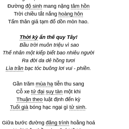
Đường
độ sinh
mang nặng
tâm hồn
Trời chiều tắt nắng
hoàng hôn
Tấm thân giả tạm đổ dồn mòn hao.
Thời kỳ
ẩn thế quy Tây!
Bầu trời muôn triệu vì sao
Thế nhân một kiếp biết bao nhiêu người
Ra đời da dẻ hồng tươi
Lìa trần
bạc tóc buông lơi vui - phiền.
Gần trăm
mùa hạ
tiễn thu sang
Cỗ xe
tứ đại
suy tàn
một khi
Thuận theo
luật định đến kỳ
Tuổi già
bóng hạc ngại gì
tử sinh
.
Giữa bước đường
đăng trình
hoằng hoá