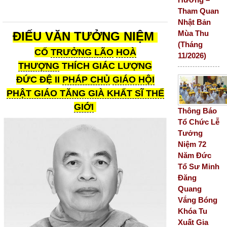
Tham Quan
Nhật Bản
Mùa Thu
ĐIẾU VĂN TƯỞNG NIỆM
(Tháng
CỐ
TRƯỞNG LÃO
HOÀ
11/2026)
THƯỢNG
THÍCH GIÁC LƯỢNG
ĐỨC ĐỆ II
PHÁP CHỦ
GIÁO HỘI
PHẬT GIÁO TĂNG GIÀ KHẤT SĨ THẾ
GIỚI
Thông Báo
Tổ Chức Lễ
Tưởng
Niệm 72
Năm Đức
Tổ Sư Minh
Đăng
Quang
Vắng Bóng
Khóa Tu
Xuất Gia