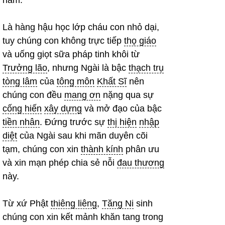
năm.
Là hàng hậu học lớp cháu con nhỏ dại,
tuy chúng con không trực tiếp
thọ giáo
và uống giọt sữa pháp tinh khôi từ
Trưởng lão
, nhưng Ngài là bậc
thạch trụ
tòng lâm
của
tông môn
Khất Sĩ
nên
chúng con đều
mang ơn
nặng qua sự
cống hiến
xây dựng
và mở đạo của bậc
tiền nhân
. Đứng trước sự
thị hiện
nhập
diệt
của Ngài sau khi mãn duyên cõi
tạm, chúng con xin
thành kính
phân ưu
và xin mạn phép chia sẻ nỗi
đau thương
này.
Từ xứ Phật
thiêng liêng
,
Tăng Ni
sinh
chúng con xin kết mảnh khăn tang trong