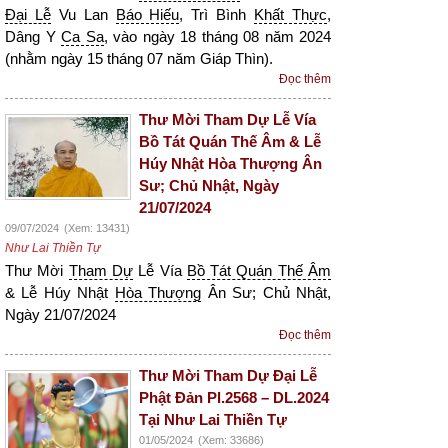
Đại Lễ
Vu Lan
Báo Hiếu
, Trì Bình
Khất Thực
,
Dâng Y
Ca Sa
, vào ngày 18 tháng 08 năm 2024
(nhằm ngày 15 tháng 07 năm Giáp Thìn).
Đọc thêm
Thư Mời Tham Dự Lễ Vía
Bồ Tát Quán Thế Âm & Lễ
Húy Nhật Hòa Thượng Ân
Sư; Chủ Nhật, Ngày
21/07/2024
09/07/2024
(Xem: 13431)
Như Lai Thiền Tự
Thư Mời
Tham Dự
Lễ Vía
Bồ Tát Quán Thế Âm
& Lễ Húy Nhật
Hòa Thượng
Ân Sư; Chủ Nhật,
Ngày 21/07/2024
Đọc thêm
Thư Mời Tham Dự Đại Lễ
Phật Đản Pl.2568 – DL.2024
Tại Như Lai Thiền Tự
01/05/2024
(Xem: 33686)