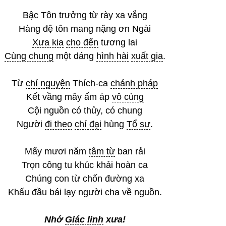
Bậc Tôn trưởng từ rày xa vắng
Hàng đệ tôn mang nặng ơn Ngài
Xưa kia
cho đến
tương lai
Cùng chung
một dáng
hình hài
xuất gia
.
Từ
chí nguyện
Thích-ca
chánh pháp
Kết vầng mây ấm áp
vô cùng
Cội nguồn có thủy, có chung
Người
đi theo
chí đại
hùng
Tổ sư
.
Mấy mươi năm
tâm từ
ban rải
Trọn công tu khúc khải hoàn ca
Chúng con từ chốn đường xa
Khấu đầu bái lạy người cha về nguồn.
Nhớ
Giác linh
xưa!