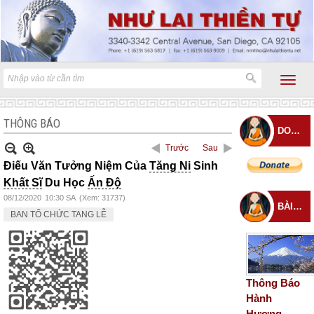
THÔNG BÁO
DONATE
Trước
Sau
Điếu Văn Tưởng Niệm Của
Tăng Ni
Sinh
Khất Sĩ
Du Học
Ấn Độ
08/12/2020
10:30 SA
(Xem: 31737)
BÀI ĐĂNG MỚI
BAN TỔ CHỨC TANG LỄ
Thông Báo
Hành
Hương –