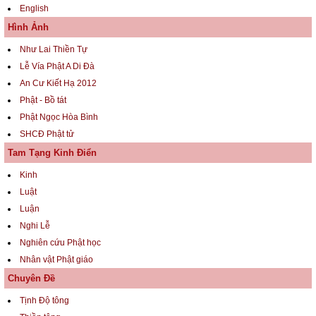
English
Hình Ảnh
Như Lai Thiền Tự
Lễ Vía Phật A Di Đà
An Cư Kiết Hạ 2012
Phật - Bồ tát
Phật Ngọc Hòa Bình
SHCĐ Phật tử
Tam Tạng Kinh Điển
Kinh
Luật
Luận
Nghi Lễ
Nghiên cứu Phật học
Nhân vật Phật giáo
Chuyên Đề
Tịnh Độ tông