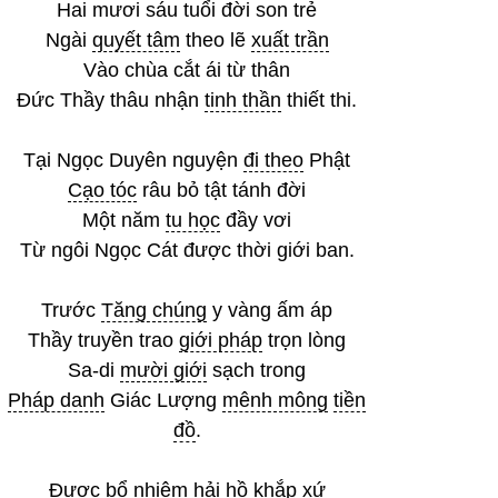
Hai mươi sáu tuổi đời son trẻ
Ngài
quyết tâm
theo lẽ
xuất trần
Vào chùa cắt ái từ thân
Đức Thầy thâu nhận
tinh thần
thiết thi.
Tại Ngọc Duyên nguyện
đi theo
Phật
Cạo tóc
râu bỏ tật tánh đời
Một năm
tu học
đầy vơi
Từ ngôi Ngọc Cát được thời giới ban.
Trước
Tăng chúng
y vàng ấm áp
Thầy truyền trao
giới pháp
trọn lòng
Sa-di
mười giới
sạch trong
Pháp danh
Giác Lượng
mênh mông
tiền
đồ
.
Được
bổ nhiệm
hải hồ khắp xứ