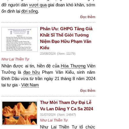
đỡ người dân
vượt qua
giai đoạn khó khăn, sớm
ổn định lại
đời sống
.
Đọc thêm
Phân Ưu: GHPG Tăng Già
Khất Sĩ Thế Giới Tưởng
Niệm Đạo Hữu Phạm Văn
Kiểu
23/08/2024
(Xem: 11179)
Như Lai Thiền Tự
Nhận được ai tin, hiền đệ của
Hòa Thượng
Viện
Trưởng là
đạo hữu
Phạm Văn Kiểu, sinh năm
Đinh Dậu vừa từ trần ngày 21 tháng 8 năm 2024
tại tư gia -
Việt Nam
Đọc thêm
Thư Mời Tham Dự Đại Lễ
Vu Lan Dâng Y Ca Sa 2024
31/07/2024
(Xem: 14847)
Như Lai Thiền Tự
Như Lai Thiền
Tự tổ chức