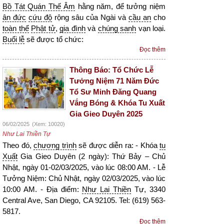
Bồ Tát Quán Thế Âm
hằng năm, để tưởng niệm
ân đức
cứu độ
rộng sâu của Ngài và
cầu an
cho
toàn thể
Phật tử
,
gia đình
và
chúng sanh
vạn loại.
Buổi lễ
sẽ được tổ chức:
Đọc thêm
Thông Báo: Tổ Chức Lễ
Tưởng Niệm 71 Năm Đức
Tổ Sư Minh Đăng Quang
Vắng Bóng & Khóa Tu Xuất
Gia Gieo Duyên 2025
06/02/2025
(Xem: 10020)
Như Lai Thiền Tự
Theo đó,
chương trình
sẽ được diễn ra: - Khóa
tu
Xuất
Gia Gieo Duyên (2 ngày): Thứ Bảy – Chủ
Nhật, ngày 01-02/03/2025, vào lúc 08:00 AM. - Lễ
Tưởng Niệm: Chủ Nhật, ngày 02/03/2025, vào lúc
10:00 AM. - Địa điểm:
Như Lai Thiền
Tự, 3340
Central Ave, San Diego, CA 92105. Tel: (619) 563-
5817.
Đọc thêm