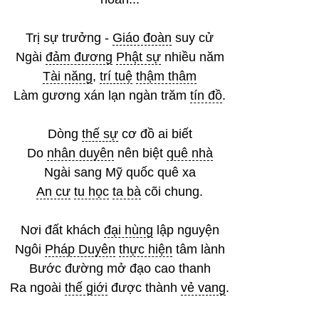
Trị sự trưởng -
Giáo đoàn
suy cử
Ngài
đảm đương
Phật sự
nhiều năm
Tài năng
,
trí tuệ
thậm thâm
Làm gương xán lạn ngàn trăm
tín đồ
.
Dòng
thế sự
cơ đồ ai biết
Do
nhân duyên
nên biệt
quê nhà
Ngài sang Mỹ quốc quê xa
An cư
tu học
ta bà
cõi chung.
Nơi đất khách
đại hùng
lập nguyện
Ngôi
Pháp Duyên
thực hiện
tâm lành
Bước đường mở đạo cao thanh
Ra ngoài
thế giới
được thành
vẻ vang
.