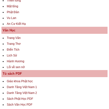
Thiền tông
Mật tông
Phật Đản
Vu Lan
An Cư Kiết Hạ
Văn Học
Trang Văn
Trang Thơ
Điển Tích
Lịch Sử
Hành Hương
Lối về sen nở
Tủ sách PDF
Giáo khoa Phật học
Danh Tăng Việt Nam 1
Danh Tăng Việt Nam 2
Sách Phật Học PDF
Sách Văn Học PDF