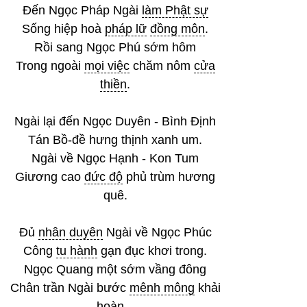
Đến Ngọc Pháp Ngài
làm Phật sự
Sống hiệp hoà
pháp lữ
đồng môn
.
Rồi sang Ngọc Phú sớm hôm
Trong ngoài
mọi việc
chăm nôm
cửa
thiền
.
Ngài lại đến Ngọc Duyên - Bình Định
Tán Bồ-đề hưng thịnh xanh um.
Ngài về Ngọc Hạnh - Kon Tum
Giương cao
đức độ
phủ trùm hương
quê.
Đủ
nhân duyên
Ngài về Ngọc Phúc
Công
tu hành
gạn đục khơi trong.
Ngọc Quang một sớm vầng đông
Chân trần Ngài bước
mênh mông
khải
hoàn...