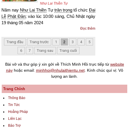
Như Lai Thiền Tự
Năm nay
Như Lai Thiền
Tự
trân trọng
tổ chức
Đại
Lễ
Phật Đản
; vào lúc 10:00 sáng, Chủ Nhật ngày
19 tháng 05 năm 2024
Đọc thêm
Trang đầu
Trang trước
1
2
3
4
5
6
7
Trang sau
Trang cuối
Bài vở và thư góp ý xin gởi về Thích Minh Hồi trực tiếp từ
website
này
hoặc email:
minhhoi@nhulaithientu.net
. Kính chúc quí vị: Vô
lượng an lành.
Trang Chính
Thông Báo
Tin Tức
Hoằng Pháp
Liên Lạc
Bảo Trợ