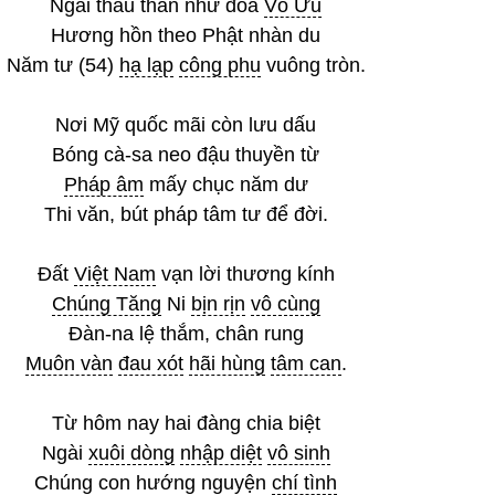
Ngài thâu thần như đoá
Vô Ưu
Hương hồn theo Phật nhàn du
Năm tư (54)
hạ lạp
công phu
vuông tròn.
Nơi Mỹ quốc mãi còn lưu dấu
Bóng cà-sa neo đậu thuyền từ
Pháp âm
mấy chục năm dư
Thi văn, bút pháp tâm tư để đời.
Đất
Việt Nam
vạn lời thương kính
Chúng Tăng
Ni
bịn rịn
vô cùng
Đàn-na lệ thắm, chân rung
Muôn vàn
đau xót
hãi hùng
tâm can
.
Từ hôm nay hai đàng chia biệt
Ngài
xuôi dòng
nhập diệt
vô sinh
Chúng con hướng nguyện
chí tình