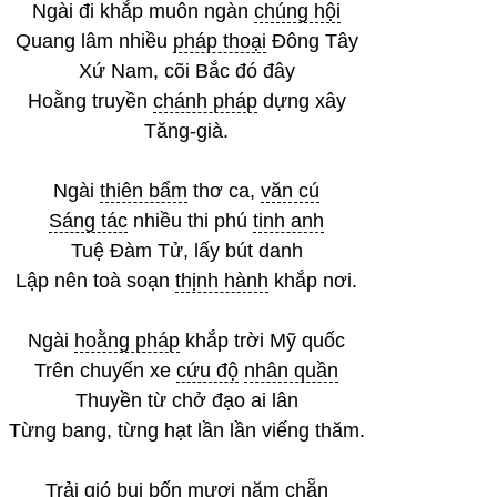
Ngài đi khắp muôn ngàn
chúng hội
Quang lâm nhiều
pháp thoại
Đông Tây
Xứ Nam, cõi Bắc đó đây
Hoằng truyền
chánh pháp
dựng xây
Tăng-già.
Ngài
thiên bẩm
thơ ca,
văn cú
Sáng tác
nhiều thi phú
tinh anh
Tuệ Đàm Tử, lấy bút danh
Lập nên toà soạn
thịnh hành
khắp nơi.
Ngài
hoằng pháp
khắp trời Mỹ quốc
Trên chuyến xe
cứu độ
nhân quần
Thuyền từ chở đạo ai lân
Từng bang, từng hạt lần lần viếng thăm.
Trải gió bụi bốn mươi năm chẵn