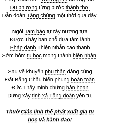
Du phương
từng bước
thảnh thơi
Dẫn đoàn
Tăng chúng
một thời qua đây.
Ngôi
Tam bảo
tự rày nương tựa
Được Thầy ban chỗ dựa tâm lành
Pháp danh
Thiện Nhẫn cao thanh
Sớm hôm
tu học
mong thành
hiền nhân
.
Sau về khuyên
phụ thân
dâng cúng
Đất Bằng Châu hiến phụng
hoàn toàn
Đức Thầy minh chứng
hân hoan
Dựng xây
tịnh xá
Tăng đoàn
yên tu.
Thuở
Giác linh
thế phát
xuất gia
tu
học
và hành đạo!