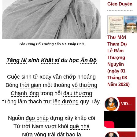
Gieo Duyên
Thư Mời
Tham Dự
Tôn Dung Cố
Trưởng Lão
HT.
Pháp Chủ
Lễ Rằm
Thượng
Tăng Ni
sinh
Khất sĩ
du học
Ấn Độ
Nguyên
(ngày 01
Cuộc
sinh tử
xoay vần
chớp nhoáng
Tháng 03
Năm 2026)
Bóng
thời gian
một thoáng
vô thường
Chạnh lòng
trong nỗi
đau thương
“Tòng lâm thạch trụ”
lên đường
quy Tây.
VIDEO CHÙA
Nguồn
đạo pháp
dựng xây khắp cõi
Từ trời Nam vượt khỏi
quê nhà
Nửa vòng trái đất
bao la