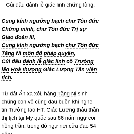
Cúi đầu
đảnh lễ
giác linh
chứng lòng.
Cung kính
ngưỡng bạch
chư Tôn
đức
Chứng minh
,
chư Tôn
đức Trị
sự
Giáo
đoàn III,
Cung kính
ngưỡng bạch
chư Tôn
đức
Tăng
Ni
môn đồ
pháp quyến
,
Cúi đầu
đảnh lễ
giác linh
cố
Trưởng
lão
Hoà thượng
Giác Lượng Tân
viên
tịch
.
Từ đất Ấn xa xôi, hàng
Tăng Ni
sinh
chúng con
vô cùng
đau buồn khi
nghe
tin
Trưởng lão
HT. Giác Lượng thâu thần
thị tịch
tại Mỹ quốc sau 86 năm ngự cõi
hồng trần
, trong đó ngự nơi cửa đạo 54