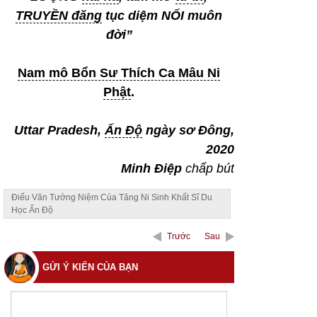
TRUYỀN đăng
tục diệm NỐI muôn
đời”
Nam mô Bổn Sư Thích Ca Mâu Ni
Phật
.
Uttar Pradesh,
Ấn Độ
ngày sơ Đông,
2020
Minh Điệp
chấp bút
Điếu Văn Tưởng Niệm Của Tăng Ni Sinh Khất Sĩ Du
Học Ấn Độ
Trước
Sau
GỬI Ý KIẾN CỦA BẠN