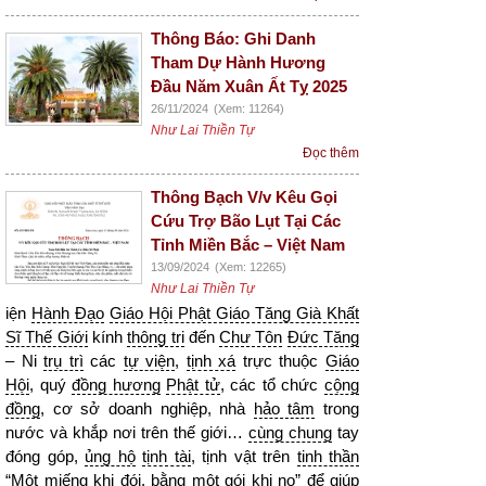
Thông Báo: Ghi Danh
Tham Dự Hành Hương
Đầu Năm Xuân Ất Tỵ 2025
26/11/2024
(Xem: 11264)
Như Lai Thiền Tự
Đọc thêm
Thông Bạch V/v Kêu Gọi
Cứu Trợ Bão Lụt Tại Các
Tỉnh Miền Bắc – Việt Nam
13/09/2024
(Xem: 12265)
Như Lai Thiền Tự
iện
Hành Đạo
Giáo Hội Phật Giáo Tăng Già Khất
Sĩ Thế Giới
kính
thông tri
đến
Chư Tôn
Đức Tăng
– Ni
trụ trì
các
tự viện
,
tịnh xá
trực thuộc
Giáo
Hội
, quý
đồng hương
Phật tử
, các tổ chức
cộng
đồng
, cơ sở doanh nghiệp, nhà
hảo tâm
trong
nước và khắp nơi trên thế giới…
cùng chung
tay
đóng góp,
ủng hộ
tịnh tài
, tịnh vật trên
tinh thần
“Một miếng khi đói, bằng một gói khi no” để giúp