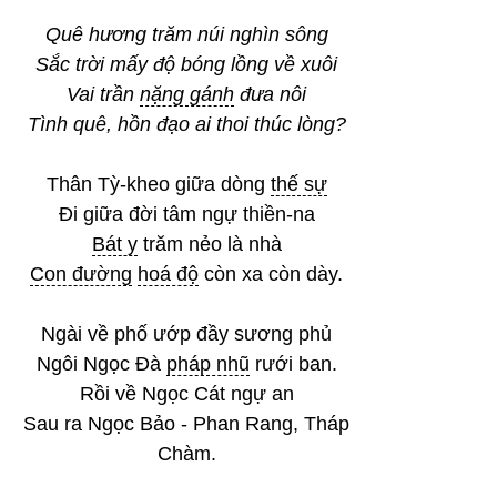
Quê hương trăm núi nghìn sông
Sắc trời mấy độ bóng lồng về xuôi
Vai trần
nặng gánh
đưa nôi
Tình quê, hồn đạo ai thoi thúc lòng?
Thân Tỳ-kheo giữa dòng
thế sự
Đi giữa đời tâm ngự thiền-na
Bát y
trăm nẻo là nhà
Con đường
hoá độ
còn xa còn dày.
Ngài về phố ướp đầy sương phủ
Ngôi Ngọc Đà
pháp nhũ
rưới ban.
Rồi về Ngọc Cát ngự an
Sau ra Ngọc Bảo - Phan Rang, Tháp
Chàm.