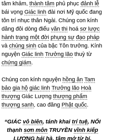
tâm khảm,
thành tâm
phủ phục
đảnh lễ
bái vọng
Giác linh
đài nơi Mỹ quốc đang
tôn trí nhục thân Ngài. Chúng con kính
dâng đôi dòng điếu
văn thi
hoá
sơ lược
hành trạng
một đời
phụng sự
đạo pháp
và
chúng sinh
của bậc Tôn trưởng. Kính
nguyện
Giác linh
Trưởng lão
thuỳ từ
chứng giám
.
Chúng con kính nguyện
hồng ân
Tam
bảo
gia hộ
giác linh
Trưởng lão
Hoà
thượng
Giác Lượng
thượng phẩm
thượng sanh
, cao đăng
Phật quốc
.
“GIÁC
vô biên
, tánh khai
trí tuệ
, NỐI
thạnh
sơn môn
TRUYỀN
vĩnh kiếp
LƯỢNG
hải hà
, tâm mở
từ bi
,