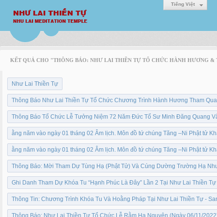
Tiếng Việt
KẾT QUẢ CHO "THÔNG BÁO: NHƯ LAI THIỀN TỰ TỔ CHỨC HÀNH HƯƠNG & TU
Như Lai Thiền Tự
Thông Báo Như Lai Thiền Tự Tổ Chức Chương Trình Hành Hương Tham Quan
Thông Báo Tổ Chức Lễ Tưởng Niệm 72 Năm Đức Tổ Sư Minh Đăng Quang Vắ
ằng năm vào ngày 01 tháng 02 Âm lịch. Môn đồ tứ chúng Tăng –Ni Phật tử Kh
ằng năm vào ngày 01 tháng 02 Âm lịch. Môn đồ tứ chúng Tăng –Ni Phật tử Kh
Thông Báo: Mời Tham Dự Tùng Hạ (Phật Tử) Và Cúng Dường Trường Hạ Như
Ghi Danh Tham Dự Khóa Tu “Hạnh Phúc Là Đây” Lần 2 Tại Như Lai Thiền Tự
Thông Tin: Chương Trình Khóa Tu Và Hoằng Pháp Tại Như Lai Thiền Tự - Sa
Thông Báo: Như Lai Thiền Tự Tổ Chức Lễ Rằm Hạ Nguyên (Ngày 06/11/2022