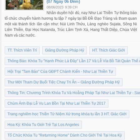
(07 Ngày 06 Đêm)
08/06/2023
9:39 CH
Nhân duyên hội đủ, nay Như Lai Thiền Tự thông báo
tổ chức chuyến hành hương tu tập 7 ngày tại Bồ Đề Đạo Tràng và tham quan
một vài thánh tích lân cận như: Núi Linh Thứu, Làng nghèo Sujata, Sông Ni
Liên Thiền, Đại Học Nalanda, Trúc Lâm Tịnh Xá, Hang Thất Diệp, Chùa Việt
Nam và các nước.
TT. Thích Viên Trí
Giảng Đường Pháp Hỷ
HT. Thích Giác Giới
Thông Báo: Khóa Tu "Hạnh Phúc Là Đây" Lần 17 Và Lễ Vía Bồ Tát Quán Thế
Hội Trại "Tam Bảo" Của GĐPT Chánh Kiến - Như Lai Thiền Tự
Thư Mời Tham Dự Buổi Tiệc Chay Tri Ân – Giảng Đường Pháp Hỷ
Thông Tin: Chương Trình Khóa Tu Và Hoằng Pháp Tại Như Lai Thiền Tự - Sa
Chùm Ảnh Đại Lễ Vu Lan Bồn Tại Như Lai Thiền Tự 2017
Trang nghiêm học Thiền Tứ Niệm Xứ trong khóa tu lần 3 HT. Giác Giới
Hoa Kỳ: Khóa Tu Giới Trẻ Tại Los Angeles
Tổ Chức Khóa Tu "Returning Home" Dành Cho Giới Trẻ Tại Hoa Kỳ