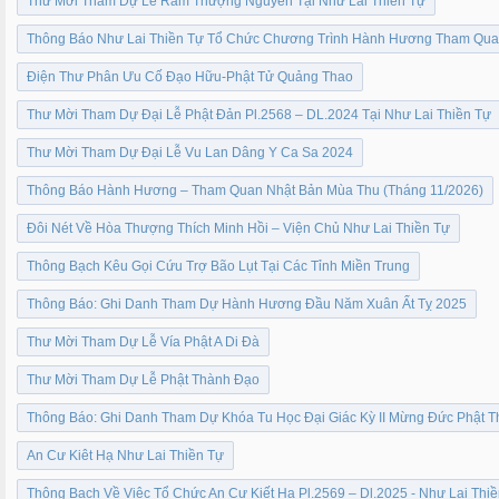
Thư Mời Tham Dự Lễ Rằm Thượng Nguyên Tại Như Lai Thiền Tự
Thông Báo Như Lai Thiền Tự Tổ Chức Chương Trình Hành Hương Tham Quan
Điện Thư Phân Ưu Cố Đạo Hữu-Phật Tử Quảng Thao
Thư Mời Tham Dự Đại Lễ Phật Đản Pl.2568 – DL.2024 Tại Như Lai Thiền Tự
Thư Mời Tham Dự Đại Lễ Vu Lan Dâng Y Ca Sa 2024
Thông Báo Hành Hương – Tham Quan Nhật Bản Mùa Thu (Tháng 11/2026)
Đôi Nét Về Hòa Thượng Thích Minh Hồi – Viện Chủ Như Lai Thiền Tự
Thông Bạch Kêu Gọi Cứu Trợ Bão Lụt Tại Các Tỉnh Miền Trung
Thông Báo: Ghi Danh Tham Dự Hành Hương Đầu Năm Xuân Ất Tỵ 2025
Thư Mời Tham Dự Lễ Vía Phật A Di Đà
Thư Mời Tham Dự Lễ Phật Thành Đạo
Thông Báo: Ghi Danh Tham Dự Khóa Tu Học Đại Giác Kỳ II Mừng Đức Phật Th
An Cư Kiêt Hạ Như Lai Thiền Tự
Thông Bạch Về Việc Tổ Chức An Cư Kiết Hạ Pl.2569 – Dl.2025 - Như Lai Thi