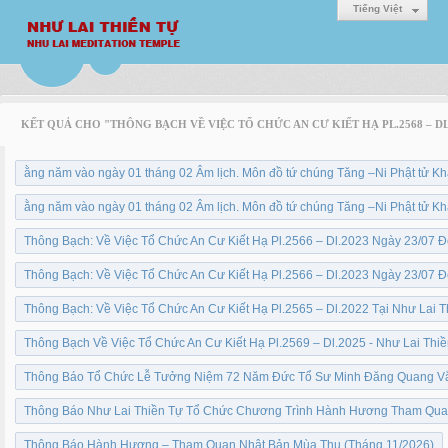
Tiếng Việt
KẾT QUẢ CHO "THÔNG BẠCH VỀ VIỆC TỔ CHỨC AN CƯ KIẾT HẠ PL.2568 – DL
ằng năm vào ngày 01 tháng 02 Âm lịch. Môn đồ tứ chúng Tăng –Ni Phật tử Kh
ằng năm vào ngày 01 tháng 02 Âm lịch. Môn đồ tứ chúng Tăng –Ni Phật tử Kh
Thông Bạch: Về Việc Tổ Chức An Cư Kiết Hạ Pl.2566 – Dl.2023 Ngày 23/07 
Thông Bạch: Về Việc Tổ Chức An Cư Kiết Hạ Pl.2566 – Dl.2023 Ngày 23/07 
Thông Bạch: Về Việc Tổ Chức An Cư Kiết Hạ Pl.2565 – Dl.2022 Tại Như Lai T
Thông Bạch Về Việc Tổ Chức An Cư Kiết Hạ Pl.2569 – Dl.2025 - Như Lai Thi
Thông Báo Tổ Chức Lễ Tưởng Niệm 72 Năm Đức Tổ Sư Minh Đăng Quang Vắ
Thông Báo Như Lai Thiền Tự Tổ Chức Chương Trình Hành Hương Tham Quan
Thông Báo Hành Hương – Tham Quan Nhật Bản Mùa Thu (Tháng 11/2026)