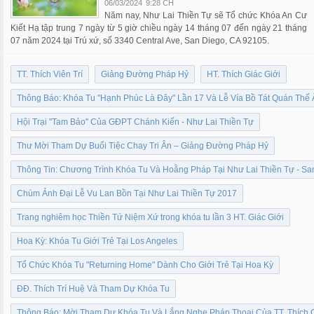
06/03/2024
9:28 CH
Năm nay, Như Lai Thiền Tự sẽ Tổ chức Khóa An Cư
Kiết Hạ tập trung 7 ngày từ 5 giờ chiều ngày 14 tháng 07 đến ngày 21 tháng
07 năm 2024 tại Trú xứ, số 3340 Central Ave, San Diego, CA 92105.
TT. Thích Viên Trí
Giảng Đường Pháp Hỷ
HT. Thích Giác Giới
Thông Báo: Khóa Tu "Hạnh Phúc Là Đây" Lần 17 Và Lễ Vía Bồ Tát Quán Thế
Hội Trại "Tam Bảo" Của GĐPT Chánh Kiến - Như Lai Thiền Tự
Thư Mời Tham Dự Buổi Tiệc Chay Tri Ân – Giảng Đường Pháp Hỷ
Thông Tin: Chương Trình Khóa Tu Và Hoằng Pháp Tại Như Lai Thiền Tự - Sa
Chùm Ảnh Đại Lễ Vu Lan Bồn Tại Như Lai Thiền Tự 2017
Trang nghiêm học Thiền Tứ Niệm Xứ trong khóa tu lần 3 HT. Giác Giới
Hoa Kỳ: Khóa Tu Giới Trẻ Tại Los Angeles
Tổ Chức Khóa Tu "Returning Home" Dành Cho Giới Trẻ Tại Hoa Kỳ
ĐĐ. Thích Trí Huệ Và Tham Dự Khóa Tu
Thông Báo: Mời Tham Dự Khóa Tu Và Lắng Nghe Pháp Thoại Của TT. Thích 