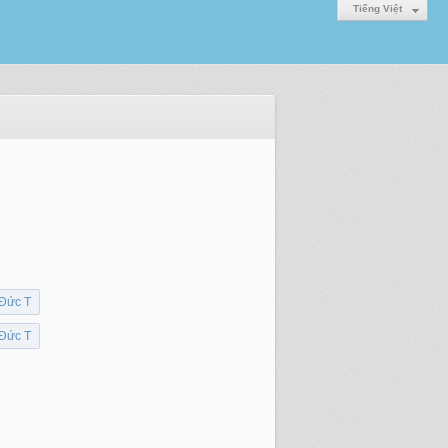
Tiếng Việt
 Đức T
 Đức T