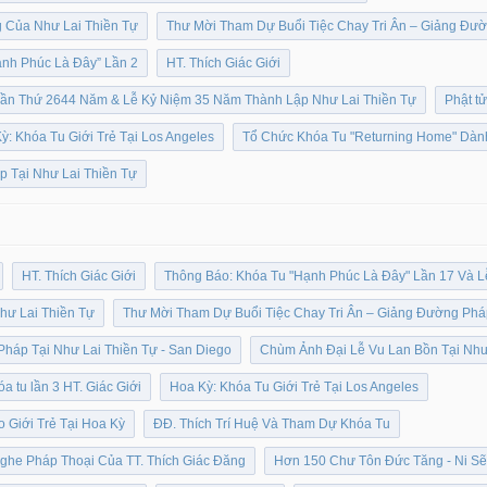
g Của Như Lai Thiền Tự
Thư Mời Tham Dự Buổi Tiệc Chay Tri Ân – Giảng Đư
nh Phúc Là Đây” Lần 2
HT. Thích Giác Giới
Lần Thứ 2644 Năm & Lễ Kỷ Niệm 35 Năm Thành Lập Như Lai Thiền Tự
Phật t
ỳ: Khóa Tu Giới Trẻ Tại Los Angeles
Tổ Chức Khóa Tu "Returning Home" Dành
p Tại Như Lai Thiền Tự
HT. Thích Giác Giới
Thông Báo: Khóa Tu "Hạnh Phúc Là Đây" Lần 17 Và L
hư Lai Thiền Tự
Thư Mời Tham Dự Buổi Tiệc Chay Tri Ân – Giảng Đường Phá
háp Tại Như Lai Thiền Tự - San Diego
Chùm Ảnh Đại Lễ Vu Lan Bồn Tại Như
 tu lần 3 HT. Giác Giới
Hoa Kỳ: Khóa Tu Giới Trẻ Tại Los Angeles
 Giới Trẻ Tại Hoa Kỳ
ĐĐ. Thích Trí Huệ Và Tham Dự Khóa Tu
he Pháp Thoại Của TT. Thích Giác Đăng
Hơn 150 Chư Tôn Đức Tăng - Ni Sẽ 