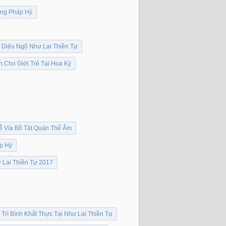
ờng Pháp Hỷ
ử Diệu Ngộ Như Lai Thiền Tự
 Cho Giới Trẻ Tại Hoa Kỳ
ễ Vía Bồ Tát Quán Thế Âm
p Hỷ
 Lai Thiền Tự 2017
Trì Bình Khất Thực Tại Như Lai Thiền Tự