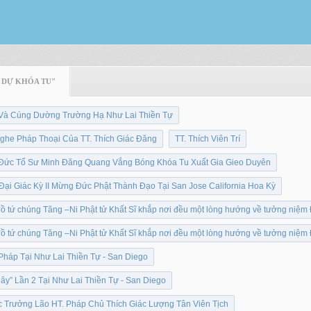
 DỰ KHÓA TU"
 Và Cúng Dường Trường Hạ Như Lai Thiền Tự
he Pháp Thoại Của TT. Thích Giác Đăng
TT. Thích Viên Trí
Đức Tổ Sư Minh Đăng Quang Vắng Bóng Khóa Tu Xuất Gia Gieo Duyên
i Giác Kỳ II Mừng Đức Phật Thành Đạo Tại San Jose California Hoa Kỳ
ồ tứ chúng Tăng –Ni Phật tử Khất Sĩ khắp nơi đều một lòng hướng về tưởng niệm
ồ tứ chúng Tăng –Ni Phật tử Khất Sĩ khắp nơi đều một lòng hướng về tưởng niệm
háp Tại Như Lai Thiền Tự - San Diego
” Lần 2 Tại Như Lai Thiền Tự - San Diego
c Trưởng Lão HT. Pháp Chủ Thích Giác Lượng Tân Viên Tịch