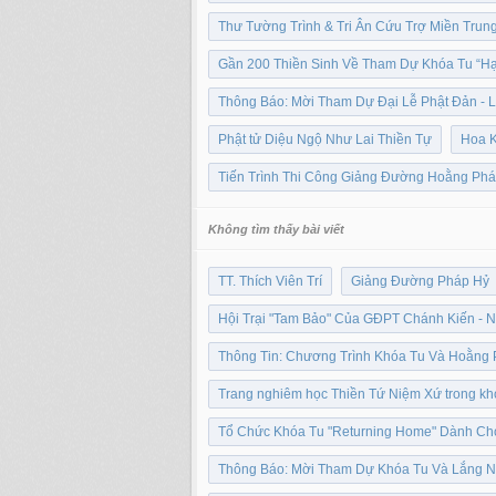
Thư Tường Trình & Tri Ân Cứu Trợ Miền Trun
Gần 200 Thiền Sinh Về Tham Dự Khóa Tu “Hạ
Thông Báo: Mời Tham Dự Đại Lễ Phật Đản - 
Phật tử Diệu Ngộ Như Lai Thiền Tự
Hoa K
Tiến Trình Thi Công Giảng Đường Hoằng Phá
Không tìm thấy bài viết
TT. Thích Viên Trí
Giảng Đường Pháp Hỷ
Hội Trại "Tam Bảo" Của GĐPT Chánh Kiến - N
Thông Tin: Chương Trình Khóa Tu Và Hoằng P
Trang nghiêm học Thiền Tứ Niệm Xứ trong khóa
Tổ Chức Khóa Tu "Returning Home" Dành Cho
Thông Báo: Mời Tham Dự Khóa Tu Và Lắng Ng