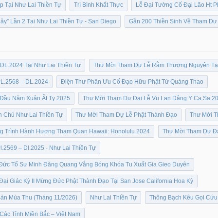
p Tại Như Lai Thiền Tự
Trì Bình Khất Thực
Lễ Đại Tường Cố Đại Lão Ht P
” Lần 2 Tại Như Lai Thiền Tự - San Diego
Gần 200 Thiền Sinh Về Tham Dự 
DL.2024 Tại Như Lai Thiền Tự
Thư Mời Tham Dự Lễ Rằm Thượng Nguyên Tại
 PL.2568 – DL.2024
Điện Thư Phân Ưu Cố Đạo Hữu-Phật Tử Quảng Thao
Đầu Năm Xuân Ất Tỵ 2025
Thư Mời Tham Dự Đại Lễ Vu Lan Dâng Y Ca Sa 2
n Chủ Như Lai Thiền Tự
Thư Mời Tham Dự Lễ Phật Thành Đạo
Thư Mời T
g Trình Hành Hương Tham Quan Hawaii: Honolulu 2024
Thư Mời Tham Dự Đạ
Pl.2569 – Dl.2025 - Như Lai Thiền Tự
Đức Tổ Sư Minh Đăng Quang Vắng Bóng Khóa Tu Xuất Gia Gieo Duyên
i Giác Kỳ II Mừng Đức Phật Thành Đạo Tại San Jose California Hoa Kỳ
ản Mùa Thu (Tháng 11/2026)
Như Lai Thiền Tự
Thông Bạch Kêu Gọi Cứu 
 Các Tỉnh Miền Bắc – Việt Nam