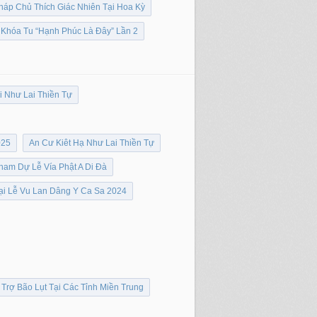
háp Chủ Thích Giác Nhiên Tại Hoa Kỳ
Khóa Tu “Hạnh Phúc Là Đây” Lần 2
 Như Lai Thiền Tự
025
An Cư Kiêt Hạ Như Lai Thiền Tự
ham Dự Lễ Vía Phật A Di Đà
i Lễ Vu Lan Dâng Y Ca Sa 2024
Trợ Bão Lụt Tại Các Tỉnh Miền Trung