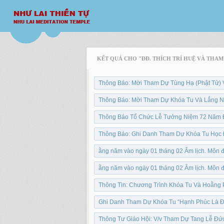
KẾT QUẢ CHO "ĐĐ. THÍCH TRÍ HUỆ VÀ THAM
Thông Báo: Mời Tham Dự Tùng Hạ (Phật Tử)
Thông Báo: Mời Tham Dự Khóa Tu Và Lắng Ng
Thông Báo Tổ Chức Lễ Tưởng Niệm 72 Năm 
Thông Báo: Ghi Danh Tham Dự Khóa Tu Học Đạ
ằng năm vào ngày 01 tháng 02 Âm lịch. Môn đ
ằng năm vào ngày 01 tháng 02 Âm lịch. Môn đ
Thông Tin: Chương Trình Khóa Tu Và Hoằng P
Ghi Danh Tham Dự Khóa Tu “Hạnh Phúc Là Đây
Thông Tư Giáo Hội: V/v Tham Dự Tang Lễ Đứ