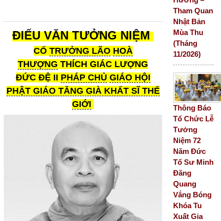
Tham Quan
Nhật Bản
Mùa Thu
ĐIẾU VĂN TƯỞNG NIỆM
(Tháng
CỐ
TRƯỞNG LÃO
HOÀ
11/2026)
THƯỢNG
THÍCH GIÁC LƯỢNG
ĐỨC ĐỆ II
PHÁP CHỦ
GIÁO HỘI
PHẬT GIÁO TĂNG GIÀ KHẤT SĨ THẾ
GIỚI
Thông Báo
Tổ Chức Lễ
Tưởng
Niệm 72
Năm Đức
Tổ Sư Minh
Đăng
Quang
Vắng Bóng
Khóa Tu
Xuất Gia