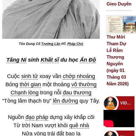
Gieo Duyên
Thư Mời
Tham Dự
Tôn Dung Cố
Trưởng Lão
HT.
Pháp Chủ
Lễ Rằm
Thượng
Tăng Ni
sinh
Khất sĩ
du học
Ấn Độ
Nguyên
(ngày 01
Cuộc
sinh tử
xoay vần
chớp nhoáng
Tháng 03
Năm 2026)
Bóng
thời gian
một thoáng
vô thường
Chạnh lòng
trong nỗi
đau thương
“Tòng lâm thạch trụ”
lên đường
quy Tây.
VIDEO CHÙA
Nguồn
đạo pháp
dựng xây khắp cõi
Từ trời Nam vượt khỏi
quê nhà
Nửa vòng trái đất
bao la