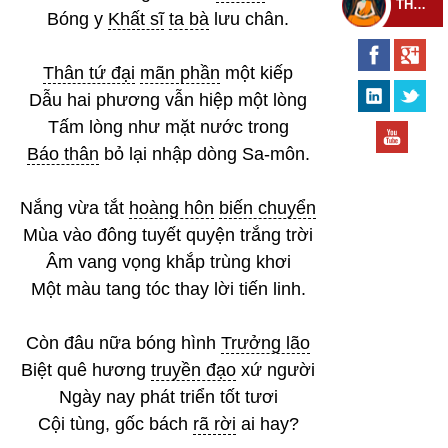
THEO DÕI THIỀN TỰ
Bóng y
Khất sĩ
ta bà
lưu chân.
Thân tứ đại
mãn phần
một kiếp
Dẫu hai phương vẫn hiệp một lòng
Tấm lòng như mặt nước trong
Báo thân
bỏ lại nhập dòng Sa-môn.
Nắng vừa tắt
hoàng hôn
biến chuyển
Mùa vào đông tuyết quyện trắng trời
Âm vang vọng khắp trùng khơi
Một màu tang tóc thay lời tiến linh.
Còn đâu nữa bóng hình
Trưởng lão
Biệt quê hương
truyền đạo
xứ người
Ngày nay phát triển tốt tươi
Cội tùng, gốc bách
rã rời
ai hay?