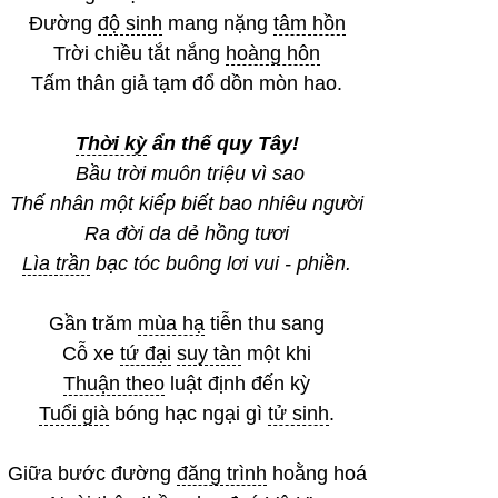
Đường
độ sinh
mang nặng
tâm hồn
Trời chiều tắt nắng
hoàng hôn
Tấm thân giả tạm đổ dồn mòn hao.
Thời kỳ
ẩn thế quy Tây!
Bầu trời muôn triệu vì sao
Thế nhân một kiếp biết bao nhiêu người
Ra đời da dẻ hồng tươi
Lìa trần
bạc tóc buông lơi vui - phiền.
Gần trăm
mùa hạ
tiễn thu sang
Cỗ xe
tứ đại
suy tàn
một khi
Thuận theo
luật định đến kỳ
Tuổi già
bóng hạc ngại gì
tử sinh
.
Giữa bước đường
đăng trình
hoằng hoá