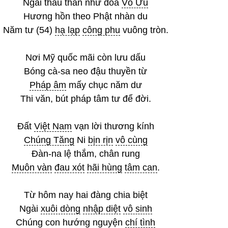
Ngài thâu thần như đoá
Vô Ưu
Hương hồn theo Phật nhàn du
Năm tư (54)
hạ lạp
công phu
vuông tròn.
Nơi Mỹ quốc mãi còn lưu dấu
Bóng cà-sa neo đậu thuyền từ
Pháp âm
mấy chục năm dư
Thi văn, bút pháp tâm tư để đời.
Đất
Việt Nam
vạn lời thương kính
Chúng Tăng
Ni
bịn rịn
vô cùng
Đàn-na lệ thắm, chân rung
Muôn vàn
đau xót
hãi hùng
tâm can
.
Từ hôm nay hai đàng chia biệt
Ngài
xuôi dòng
nhập diệt
vô sinh
Chúng con hướng nguyện
chí tình