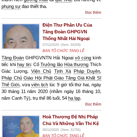
phụng sự
đạo thiết tha.
Đọc thêm
Điện Thư Phân Ưu Của
Tăng Đoàn GHPGVN
Thống Nhất Hải Ngoại
07/12/2020
(Xem: 34328)
BAN TỔ CHỨC TANG LỄ
Tăng Đoàn
GHPGVNTN Hải Ngoại
vô cùng
kính
tiếc khi
hay tin
: Cố
Trưởng lão
Hòa thượng
Thích
Giác Lượng,
Viện Chủ
Tịnh Xá
Pháp Duyên
,
Pháp Chủ
Giáo Hội Phật Giáo Tăng Già Khất Sĩ
Thế Giới
, vừa
viên tịch
lúc 9 giờ tối thứ hai, ngày
30 tháng 11 năm 2020 (nhằm ngày 16 tháng 10,
năm Canh Tý), trụ thế 86 tuổi, 54
hạ lạp
.
Đọc thêm
Hoà Thượng Đệ Nhị Pháp
Chủ Và Những Vần Thi Kệ
05/12/2020
(Xem: 31755)
BAN TỔ CHỨC TANG LỄ