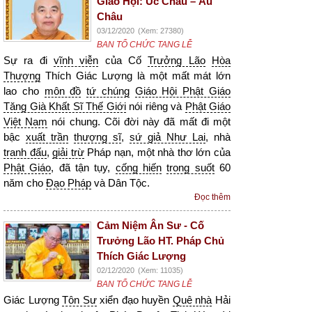
Giáo Hội: Úc Châu – Âu
Châu
03/12/2020
(Xem: 27380)
BAN TỔ CHỨC TANG LỄ
Sự ra đi
vĩnh viễn
của Cố
Trưởng Lão
Hòa
Thượng
Thích Giác Lượng là một mất mát lớn
lao cho
môn đồ
tứ chúng
Giáo Hội Phật Giáo
Tăng Già Khất Sĩ Thế Giới
nói riêng và
Phật Giáo
Việt Nam
nói chung. Cõi đời này đã mất đi một
bậc
xuất trần
thượng sĩ
,
sứ giả Như Lai
, nhà
tranh đấu
,
giải trừ
Pháp nạn, một nhà thơ lớn của
Phật Giáo
, đã tận tụy,
cống hiến
trong suốt
60
năm cho
Đạo Pháp
và Dân Tộc.
Đọc thêm
Cảm Niệm Ân Sư - Cố
Trưởng Lão HT. Pháp Chủ
Thích Giác Lượng
02/12/2020
(Xem: 11035)
BAN TỔ CHỨC TANG LỄ
Giác Lượng
Tôn Sư
xiển đạo huyền
Quê nhà
Hải