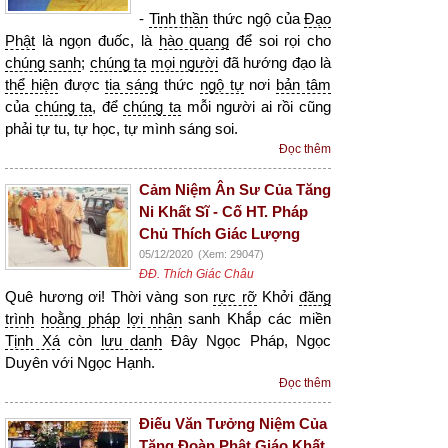
-
Tinh thần
thức ngộ của
Đạo
Phật
là ngọn đuốc, là
hào quang
để soi rọi cho
chúng sanh
;
chúng ta
mọi người
đã hướng đạo là
thể hiện
được
tia sáng
thức
ngộ tự
nơi
bản tâm
của
chúng ta
, để
chúng ta
mỗi người ai rồi cũng
phải tự tu, tự học, tự mình sáng soi.
Đọc thêm
Cảm Niệm Ân Sư Của Tăng
Ni Khất Sĩ - Cố HT. Pháp
Chủ Thích Giác Lượng
05/12/2020
(Xem: 29047)
ĐĐ. Thích Giác Châu
Quê hương ơi! Thời vàng son
rực rỡ
Khởi
đăng
trình
hoằng pháp
lợi nhân
sanh Khắp các miền
Tịnh Xá
còn
lưu danh
Đây Ngọc Pháp, Ngọc
Duyên với Ngọc Hạnh.
Đọc thêm
Điếu Văn Tưởng Niệm Của
Tăng Đoàn Phật Giáo Khất