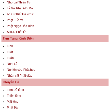
Như Lai Thiền Tự
Lễ Vía Phật A Di Đà
An Cư Kiết Hạ 2012
Phật - Bồ tát
Phật Ngọc Hòa Bình
SHCĐ Phật tử
Tam Tạng Kinh Điển
Kinh
Luật
Luận
Nghi Lễ
Nghiên cứu Phật học
Nhân vật Phật giáo
Chuyên Đề
Tịnh Độ tông
Thiền tông
Mật tông
Phật Đản