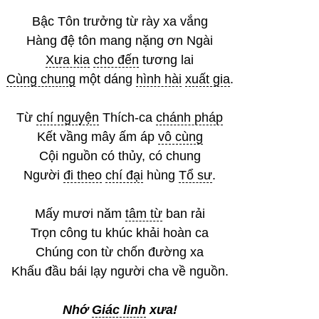
Bậc Tôn trưởng từ rày xa vắng
Hàng đệ tôn mang nặng ơn Ngài
Xưa kia
cho đến
tương lai
Cùng chung
một dáng
hình hài
xuất gia
.
Từ
chí nguyện
Thích-ca
chánh pháp
Kết vầng mây ấm áp
vô cùng
Cội nguồn có thủy, có chung
Người
đi theo
chí đại
hùng
Tổ sư
.
Mấy mươi năm
tâm từ
ban rải
Trọn công tu khúc khải hoàn ca
Chúng con từ chốn đường xa
Khấu đầu bái lạy người cha về nguồn.
Nhớ
Giác linh
xưa!