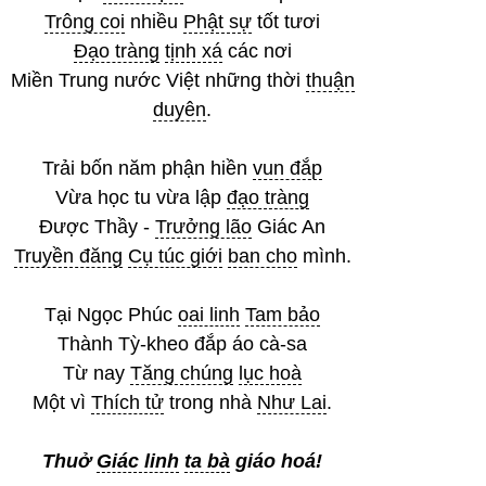
Trông coi
nhiều
Phật sự
tốt tươi
Đạo tràng
tịnh xá
các nơi
Miền Trung nước Việt những thời
thuận
duyên
.
Trải bốn năm phận hiền
vun đắp
Vừa học tu vừa lập
đạo tràng
Được Thầy -
Trưởng lão
Giác An
Truyền đăng
Cụ túc giới
ban cho
mình.
Tại Ngọc Phúc
oai linh
Tam bảo
Thành Tỳ-kheo đắp áo cà-sa
Từ nay
Tăng chúng
lục hoà
Một vì
Thích tử
trong nhà
Như Lai
.
Thuở
Giác linh
ta bà
giáo hoá!