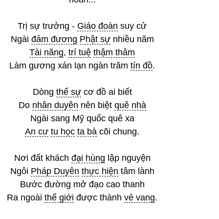
Trị sự trưởng -
Giáo đoàn
suy cử
Ngài
đảm đương
Phật sự
nhiều năm
Tài năng
,
trí tuệ
thậm thâm
Làm gương xán lạn ngàn trăm
tín đồ
.
Dòng
thế sự
cơ đồ ai biết
Do
nhân duyên
nên biệt
quê nhà
Ngài sang Mỹ quốc quê xa
An cư
tu học
ta bà
cõi chung.
Nơi đất khách
đại hùng
lập nguyện
Ngôi
Pháp Duyên
thực hiện
tâm lành
Bước đường mở đạo cao thanh
Ra ngoài
thế giới
được thành
vẻ vang
.