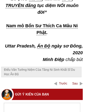
TRUYỀN đăng
tục diệm NỐI muôn
đời”
Nam mô Bổn Sư Thích Ca Mâu Ni
Phật
.
Uttar Pradesh,
Ấn Độ
ngày sơ Đông,
2020
Minh Điệp
chấp bút
Điếu Văn Tưởng Niệm Của Tăng Ni Sinh Khất Sĩ Du
Học Ấn Độ
Trước
Sau
GỬI Ý KIẾN CỦA BẠN