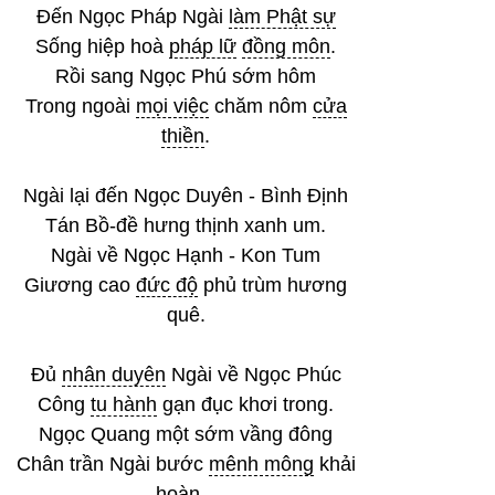
Đến Ngọc Pháp Ngài
làm Phật sự
Sống hiệp hoà
pháp lữ
đồng môn
.
Rồi sang Ngọc Phú sớm hôm
Trong ngoài
mọi việc
chăm nôm
cửa
thiền
.
Ngài lại đến Ngọc Duyên - Bình Định
Tán Bồ-đề hưng thịnh xanh um.
Ngài về Ngọc Hạnh - Kon Tum
Giương cao
đức độ
phủ trùm hương
quê.
Đủ
nhân duyên
Ngài về Ngọc Phúc
Công
tu hành
gạn đục khơi trong.
Ngọc Quang một sớm vầng đông
Chân trần Ngài bước
mênh mông
khải
hoàn...