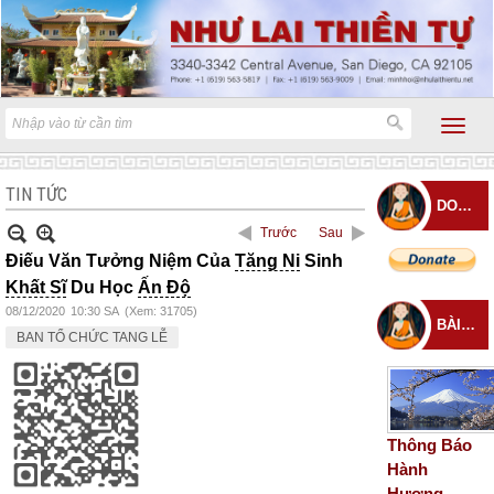
TIN TỨC
DONATE
Trước
Sau
Điếu Văn Tưởng Niệm Của
Tăng Ni
Sinh
Khất Sĩ
Du Học
Ấn Độ
08/12/2020
10:30 SA
(Xem: 31705)
BÀI ĐĂNG MỚI
BAN TỔ CHỨC TANG LỄ
Thông Báo
Hành
Hương –