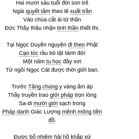
Hai mươi sáu tuổi đời son trẻ
Ngài
quyết tâm
theo lẽ
xuất trần
Vào chùa cắt ái từ thân
Đức Thầy thâu nhận
tinh thần
thiết thi.
Tại Ngọc Duyên nguyện
đi theo
Phật
Cạo tóc
râu bỏ tật tánh đời
Một năm
tu học
đầy vơi
Từ ngôi Ngọc Cát được thời giới ban.
Trước
Tăng chúng
y vàng ấm áp
Thầy truyền trao
giới pháp
trọn lòng
Sa-di
mười giới
sạch trong
Pháp danh
Giác Lượng
mênh mông
tiền
đồ
.
Được
bổ nhiệm
hải hồ khắp xứ