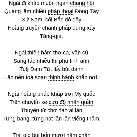
Ngài đi khắp muôn ngàn
chúng hội
Quang lâm nhiều
pháp thoại
Đông Tây
Xứ Nam, cõi Bắc đó đây
Hoằng truyền
chánh pháp
dựng xây
Tăng-già.
Ngài
thiên bẩm
thơ ca,
văn cú
Sáng tác
nhiều thi phú
tinh anh
Tuệ Đàm Tử, lấy bút danh
Lập nên toà soạn
thịnh hành
khắp nơi.
Ngài
hoằng pháp
khắp trời Mỹ quốc
Trên chuyến xe
cứu độ
nhân quần
Thuyền từ chở đạo ai lân
Từng bang, từng hạt lần lần viếng thăm.
Trải gió bụi bốn mươi năm chẵn