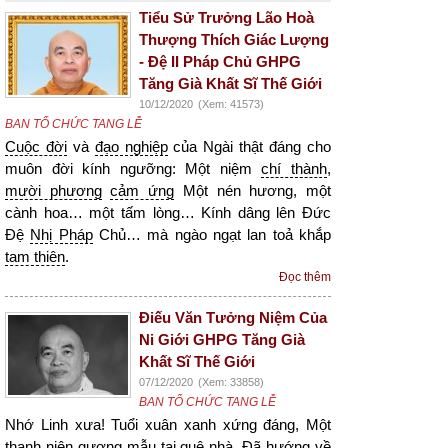
Tiểu Sử Trưởng Lão Hoà
Thượng Thích Giác Lượng
- Đệ II Pháp Chủ GHPG
Tăng Già Khất Sĩ Thế Giới
10/12/2020
(Xem: 41573)
BAN TỔ CHỨC TANG LỄ
Cuộc đời
và
đạo nghiệp
của Ngài thật đáng cho
muôn đời kính ngưỡng: Một niệm
chí thành
,
mười phương
cảm ứng
Một nén hương, một
cành hoa… một tấm lòng… Kính dâng lên Đức
Đệ
Nhị Pháp
Chủ… mà ngào ngạt lan toả khắp
tam thiên
.
Đọc thêm
Điếu Văn Tưởng Niệm Của
Ni Giới GHPG Tăng Già
Khất Sĩ Thế Giới
07/12/2020
(Xem: 33858)
BAN TỔ CHỨC TANG LỄ
Nhớ Linh xưa! Tuổi xuân xanh xứng đáng, Một
thanh niên
gương mẫu
tại
quê nhà
, Đã hướng về