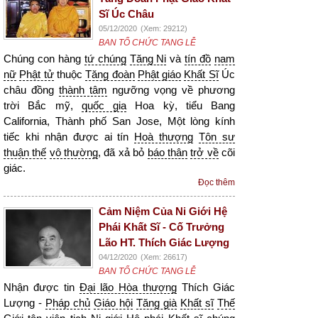
Sĩ Úc Châu
05/12/2020
(Xem: 29212)
BAN TỔ CHỨC TANG LỄ
Chúng con hàng
tứ chúng
Tăng Ni
và
tín đồ
nam
nữ
Phật tử
thuộc
Tăng đoàn
Phật giáo
Khất Sĩ
Úc
châu đồng
thành tâm
ngưỡng vọng về phương
trời Bắc mỹ,
quốc gia
Hoa kỳ, tiểu Bang
California, Thành phố San Jose, Một lòng kính
tiếc khi nhận được ai tín
Hoà thượng
Tôn sư
thuận thế
vô thường
, đã xả bỏ
báo thân
trở về
cõi
giác.
Đọc thêm
Cảm Niệm Của Ni Giới Hệ
Phái Khất Sĩ - Cố Trưởng
Lão HT. Thích Giác Lượng
04/12/2020
(Xem: 26617)
BAN TỔ CHỨC TANG LỄ
Nhận được tin
Đại lão Hòa thượng
Thích Giác
Lượng -
Pháp chủ
Giáo hội
Tăng già
Khất sĩ
Thế