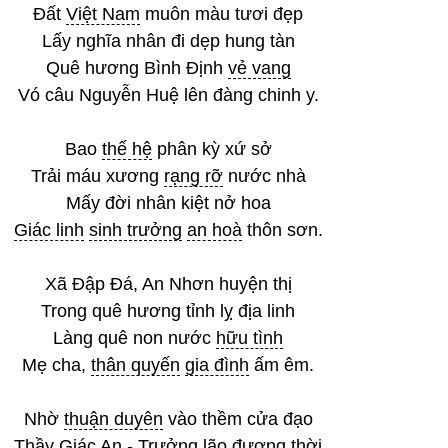
Đất
Việt Nam
muôn màu tươi đẹp
Lấy nghĩa nhân đi dẹp hung tàn
Quê hương Bình Định
vẻ vang
Vó câu Nguyễn Huệ lên đàng chinh y.
Bao
thế hệ
phân kỳ xứ sở
Trải máu xương
rạng rỡ
nước nhà
Mấy đời nhân kiệt nở hoa
Giác linh
sinh trưởng
an hoà
thôn sơn.
Xã Đập Đá, An Nhơn huyện thị
Trong quê hương tỉnh lỵ địa linh
Làng quê non nước
hữu tình
Mẹ cha,
thân quyến
gia đình
ấm êm.
Nhờ
thuận duyên
vào thềm cửa đạo
Thầy Giác An -
Trưởng lão
đương thời