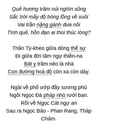
Quê hương trăm núi nghìn sông
Sắc trời mấy độ bóng lồng về xuôi
Vai trần
nặng gánh
đưa nôi
Tình quê, hồn đạo ai thoi thúc lòng?
Thân Tỳ-kheo giữa dòng
thế sự
Đi giữa đời tâm ngự thiền-na
Bát y
trăm nẻo là nhà
Con đường
hoá độ
còn xa còn dày.
Ngài về phố ướp đầy sương phủ
Ngôi Ngọc Đà
pháp nhũ
rưới ban.
Rồi về Ngọc Cát ngự an
Sau ra Ngọc Bảo - Phan Rang, Tháp
Chàm.