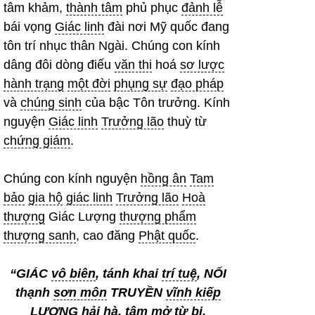
tâm khảm,
thành tâm
phủ phục
đảnh lễ
bái vọng
Giác linh
đài nơi Mỹ quốc đang
tôn trí nhục thân Ngài. Chúng con kính
dâng đôi dòng điếu
văn thi
hoá
sơ lược
hành trạng
một đời
phụng sự
đạo pháp
và
chúng sinh
của bậc Tôn trưởng. Kính
nguyện
Giác linh
Trưởng lão
thuỳ từ
chứng giám
.
Chúng con kính nguyện
hồng ân
Tam
bảo
gia hộ
giác linh
Trưởng lão
Hoà
thượng
Giác Lượng
thượng phẩm
thượng sanh
, cao đăng
Phật quốc
.
“GIÁC
vô biên
, tánh khai
trí tuệ
, NỐI
thạnh
sơn môn
TRUYỀN
vĩnh kiếp
LƯỢNG
hải hà
, tâm mở
từ bi
,