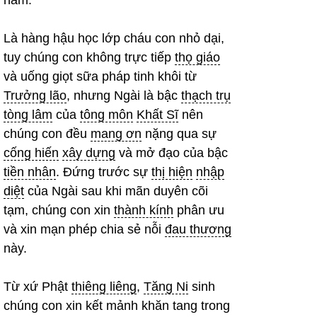
năm.
Là hàng hậu học lớp cháu con nhỏ dại,
tuy chúng con không trực tiếp
thọ giáo
và uống giọt sữa pháp tinh khôi từ
Trưởng lão
, nhưng Ngài là bậc
thạch trụ
tòng lâm
của
tông môn
Khất Sĩ
nên
chúng con đều
mang ơn
nặng qua sự
cống hiến
xây dựng
và mở đạo của bậc
tiền nhân
. Đứng trước sự
thị hiện
nhập
diệt
của Ngài sau khi mãn duyên cõi
tạm, chúng con xin
thành kính
phân ưu
và xin mạn phép chia sẻ nỗi
đau thương
này.
Từ xứ Phật
thiêng liêng
,
Tăng Ni
sinh
chúng con xin kết mảnh khăn tang trong