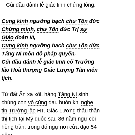
Cúi đầu
đảnh lễ
giác linh
chứng lòng.
Cung kính
ngưỡng bạch
chư Tôn
đức
Chứng minh
,
chư Tôn
đức Trị
sự
Giáo
đoàn III,
Cung kính
ngưỡng bạch
chư Tôn
đức
Tăng
Ni
môn đồ
pháp quyến
,
Cúi đầu
đảnh lễ
giác linh
cố
Trưởng
lão
Hoà thượng
Giác Lượng Tân
viên
tịch
.
Từ đất Ấn xa xôi, hàng
Tăng Ni
sinh
chúng con
vô cùng
đau buồn khi
nghe
tin
Trưởng lão
HT. Giác Lượng thâu thần
thị tịch
tại Mỹ quốc sau 86 năm ngự cõi
hồng trần
, trong đó ngự nơi cửa đạo 54