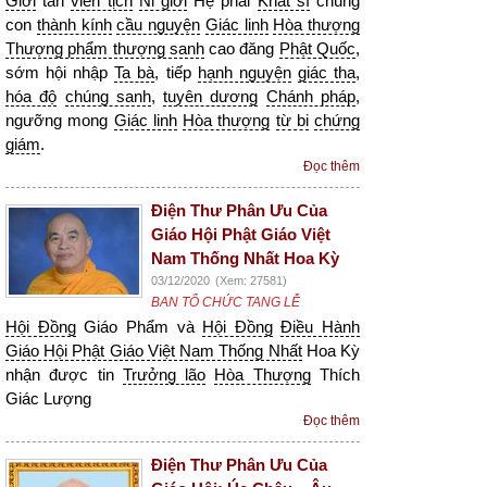
Giới
tân
viên tịch
Ni giới
Hệ phái
Khất sĩ
chúng
con
thành kính
cầu nguyện
Giác linh
Hòa thượng
Thượng phẩm thượng sanh
cao đăng
Phật Quốc
,
sớm hội nhập
Ta bà
, tiếp
hạnh nguyện
giác tha
,
hóa độ
chúng sanh
,
tuyên dương
Chánh pháp
,
ngưỡng mong
Giác linh
Hòa thượng
từ bi
chứng
giám
.
Đọc thêm
Điện Thư Phân Ưu Của
Giáo Hội Phật Giáo Việt
Nam Thống Nhất Hoa Kỳ
03/12/2020
(Xem: 27581)
BAN TỔ CHỨC TANG LỄ
Hội Đồng
Giáo Phẩm và
Hội Đồng
Điều Hành
Giáo Hội Phật Giáo Việt Nam Thống Nhất
Hoa Kỳ
nhận được tin
Trưởng lão
Hòa Thượng
Thích
Giác Lượng
Đọc thêm
Điện Thư Phân Ưu Của