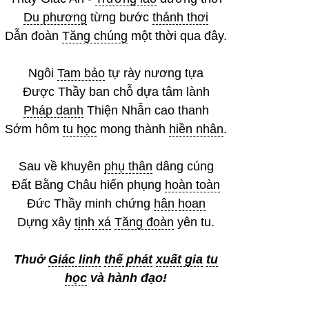
Du phương
từng bước
thảnh thơi
Dẫn đoàn
Tăng chúng
một thời qua đây.
Ngôi
Tam bảo
tự rày nương tựa
Được Thầy ban chỗ dựa tâm lành
Pháp danh
Thiện Nhẫn cao thanh
Sớm hôm
tu học
mong thành
hiền nhân
.
Sau về khuyên
phụ thân
dâng cúng
Đất Bằng Châu hiến phụng
hoàn toàn
Đức Thầy minh chứng
hân hoan
Dựng xây
tịnh xá
Tăng đoàn
yên tu.
Thuở
Giác linh
thế phát
xuất gia
tu
học
và hành đạo!