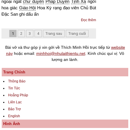
ngoại ngát
chư duyên
Pháp Duyên
Tịnh Xá
ngời
hoa giác
Giáo Hội
Hoa Kỳ rạng đạo viên Chủ Bút
Đặc San ghi dấu ấn
Đọc thêm
1
2
3
4
Trang sau
Trang cuối
Bài vở và thư góp ý xin gởi về Thích Minh Hồi trực tiếp từ
website
này
hoặc email:
minhhoi@nhulaithientu.net
. Kính chúc quí vị: Vô
lượng an lành.
Trang Chính
Thông Báo
Tin Tức
Hoằng Pháp
Liên Lạc
Bảo Trợ
English
Hình Ảnh